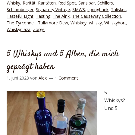
Whisky
,
Rarität
,
Raritäten
,
Red Spot
,
Sansibar
,
Schillers
,
Schlumberger
,
Signatory Vintage
,
SMWS
,
springbank
,
Talisker
,
Tasteful Eight
,
Tasting
,
The Alrik
,
The Causeway Collection
,
The Tyrconnell
,
Tullamore Dew
,
Whiskey
,
whisky
,
Whiskyhort
,
Whiskyplaza
,
Zorge
5 Whiskys und 5 Alben, die mich
geprägt haben
1. Juni 2023
von
Alex
1 Comment
5
Whiskys?
Und 5