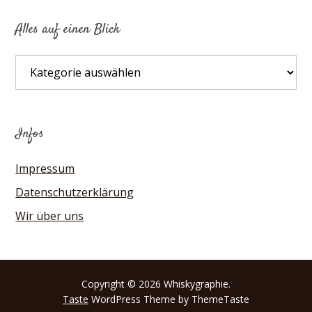
Alles auf einen Blick
Alles
auf
einen
Blick
Infos
Impressum
Datenschutzerklärung
Wir über uns
Copyright © 2026 Whiskygraphie.
Taste
WordPress Theme by ThemeTaste