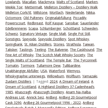
Lowlands
,
Macallan
,
Mackmyra
,
Malts of Scotland
,
Marken
,
Meikle Toir
,
Mettermalt
,
Midleton Distillery – Distillery Walk
Midleton Cork/IE
,
Millstone
,
Mortlach
,
Niederlande
,
Nikka
,
Octomore
,
Old Pulteney
,
Originalabfüllung
,
Piccadily
,
Powerscourt
,
Redbreast
,
Rolf Kaspar
,
Sansibar
,
Sauerländer
Edelbrennerei
,
Scapa
,
Schlumberger
,
Schottland
,
Schweden
,
Schweiz
,
Signatory Vintage
,
Single Malt
,
Single Pot Still
,
Sonstiges
,
Speyside
,
Speyside Distillery
,
Spot Whiskey
,
Springbank
,
St. Kilian Distillers
,
Stories
,
Strathisla
,
Taiwan
,
Talisker
,
Tastings
,
Teeling
,
The Balvenie
,
The Caskhound
,
The
Fine Art of Whisky
,
The Scotch Malt Whisky Society
,
The
Single Malts of Scottland
,
The Temple Bar
,
The Tyrconnell
,
Tomatin
,
Tormore
,
Tullamore Dew
,
Tullibardine
,
Unabhängige Abfüller
,
USA
,
Waterford
,
Wemyss
,
Whiskygraphie unterwegs
,
Willowburn
,
Wolfburn
,
Yamazaki
,
Zuidam Distillers
Tagged:
2024
,
A Dream of Ireland
,
A
Dream of Scottland
,
A Highland Distillery 37 Cadenhead‘s
1985
,
Ahascragh
,
Ahascragh Distillery
,
Anam Na-Halba
,
Andreas List
,
Annick Seiz
,
Ardbeg
,
Ardbeg 20 Gourmetpool
Cask 3290
,
Ardbeg 26 Gourmetpool 1996 - 2022
,
Ardbeg
Smoketrails Batch 1 Manzanilla Edition
,
Ardbeg Supernova
,