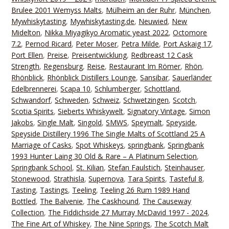
Brulee 2001 Wemyss Malts
,
Mülheim an der Ruhr
,
München
,
Mywhiskytasting
,
Mywhiskytasting.de
,
Neuwied
,
New
Midelton
,
Nikka Miyagikyo Aromatic yeast 2022
,
Octomore
7.2
,
Pernod Ricard
,
Peter Moser
,
Petra Milde
,
Port Askaig 17
,
Port Ellen
,
Preise
,
Preisentwicklung
,
Redbreast 12 Cask
Strength
,
Regensburg
,
Reise
,
Restaurant Im Römer
,
Rhön
,
Rhönblick
,
Rhönblick Distillers Lounge
,
Sansibar
,
Sauerländer
Edelbrennerei
,
Scapa 10
,
Schlumberger
,
Schottland
,
Schwandorf
,
Schweden
,
Schweiz
,
Schwetzingen
,
Scotch
,
Scotia Spirits
,
Sieberts Whiskywelt
,
Signatory Vintage
,
Simon
Jakobs
,
Single Malt
,
Singold
,
SMWS
,
Speymalt
,
Speyside
,
Speyside Distillery 1996 The Single Malts of Scottland 25 A
Marriage of Casks
,
Spot Whiskeys
,
springbank
,
Springbank
1993 Hunter Laing 30 Old & Rare – A Platinum Selection
,
Springbank School
,
St. Kilian
,
Stefan Faulstich
,
Steinhauser
,
Stonewood
,
Strathisla
,
Supernova
,
Tara Spirits
,
Tasteful 8
,
Tasting
,
Tastings
,
Teeling
,
Teeling 26 Rum 1989 Hand
Bottled
,
The Balvenie
,
The Caskhound
,
The Causeway
Collection
,
The Fiddichside 27 Murray McDavid 1997 - 2024
,
The Fine Art of Whiskey
,
The Nine Springs
,
The Scotch Malt