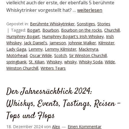
vielleicht auch der erste, der ebenfalls 5 berühmte
Whiskytrinker vorgestellt hat? …
weiterlesen
Gepostet in:
Berühmte Whiskytrinker
,
Sonstiges
,
Stories
Tagged:
Bogart
,
Bourbon
,
Bourbon on the rocks
,
Churchill
,
Humphrey Bogart
,
Humphrey Bogart's Irish Whiskey
,
Irish
Whiskey
,
Jack Daniel's
,
Jameson
,
Johnnie Walker
,
Kilmister
,
Lady Gaga
,
Lemmy
,
Lemmy Kilmister
,
Mackmyra
,
Motörhead
,
Oscar Wilde
,
Scotch
,
Sir Winston Churchill
,
springbank
,
St. Kilian
,
Whiskey
,
whisky
,
Whisky Soda
,
Wilde
,
Winston Churchill
,
Writers Tears
Der Jahresrückblick 2024:
Whiskys, Events, Tastings, Reisen –
Tops und Flops
18. Dezember 2024
von
Alex
Einen Kommentar