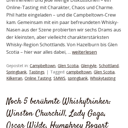
Online-Tasting mit Charakter, Chaos und Charme.
Phil hatte eingeladen – und die Campbeltown-Crew
kam. Gemeinsam mit ein paar befreundeten Whisky-
Nasen aus der Szene probierten wir sechs Drams aus
der kleinsten, aber vielleicht charakterstärksten
Whisky-Region Schottlands. Von Hazelburn bis Glen
Scotia – hier war alles dabei, …
weiterlesen
Gepostet in:
Campbeltown
,
Glen Scotia
,
Glengyle
,
Schottland
,
Springbank
,
Tastings
Tagged:
campbeltown
,
Glen Scotia
,
Kilkerran
,
Online Tasting
,
SMWS
,
springbank
,
Whiskytasting
Noch 5 berühmte Whiskytrinker:
Winston Churchill, Lady Gaga,
Oscar Wilde, Humphrey Bogart