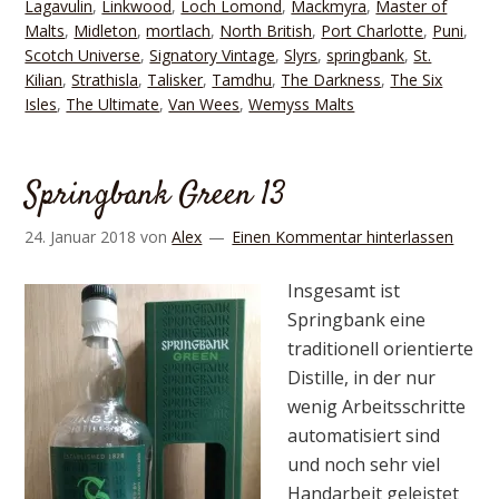
Lagavulin
,
Linkwood
,
Loch Lomond
,
Mackmyra
,
Master of
Malts
,
Midleton
,
mortlach
,
North British
,
Port Charlotte
,
Puni
,
Scotch Universe
,
Signatory Vintage
,
Slyrs
,
springbank
,
St.
Kilian
,
Strathisla
,
Talisker
,
Tamdhu
,
The Darkness
,
The Six
Isles
,
The Ultimate
,
Van Wees
,
Wemyss Malts
Springbank Green 13
24. Januar 2018
von
Alex
Einen Kommentar hinterlassen
Insgesamt ist
Springbank eine
traditionell orientierte
Distille, in der nur
wenig Arbeitsschritte
automatisiert sind
und noch sehr viel
Handarbeit geleistet