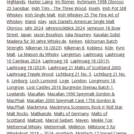
Highlands
,
Hunter Laing
,
Im Römer
,
Inchmurin 1998 Oloroso
25 Sansibar
,
Indri Trini - The Three Wood
,
Inseln
,
Irish Pot Still
Whiskey
,
Irish Single Malt
,
Irish Whiskey 25 The Fine Art of
Whiskey
,
Irland
,
islay
,
Jack Daniel‘s American Single Malt
Oloroso
,
Jahr 2024
,
Jahresrückblick 2024
,
Jameson 18 Bow
Street
,
Japan
,
Jason Bourbon
,
Julia Nourney
,
Kavalan Solist
Madeira für 30 Jahre Whisky.de
,
Kerken
,
Kilchoman Batch
Strength
,
Kilkerran 16 (2023)
,
Kilkerran 8
,
Koblenz
,
Köln
,
Kyrö
Malt
,
La Maison du Whisky
,
Langertun
,
Laphroaig
,
Laphroaig
10 Cairdeas 2024
,
Laphroaig 18
,
Laphroaig 18 (2013)
,
Laphroaig 18 (2024)
,
Laphroaig 21 Malts of Scottland 2000
,
Laphroaig Tripple Wood
,
Lichtburg 21 No. 5
,
Lichtburg 21 No.
6
,
Limburg
,
Loch Lomond
,
Loge
,
London
,
Longmorn 18
,
Longrow
,
Lost Castles 2016 Burgreste Steinau Batch 1
,
Lowlands
,
Macallan
,
Macallan 1990 Speymalt Gordon &
MacPhail
,
Macallan 2000 Speymalt Cask 1756 Gordon &
MacPhail
,
Mackmyra
,
Mackmyra Scorpions Rock n‘ Roll Star
,
Malt Rocks
,
Maltkanzle
,
Malts of Germany
,
Malts of
Scottland
,
Maltzeit
,
Marcel Siebert
,
Mayen
,
Meikle Toir
,
Mettermal Whisky
,
Mettermalt
,
Midleton
,
Millstone 5 für
Whiskyhort 2019 – 2024
,
mortlach
,
Mortlach 17 Spiced Creme