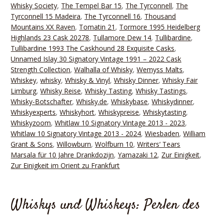
Whisky Society
,
The Tempel Bar 15
,
The Tyrconnell
,
The
Tyrconnell 15 Madeira
,
The Tyrconnell 16
,
Thousand
Mountains XX Raven
,
Tomatin 21
,
Tormore 1995 Heidelberg
Highlands 23 Cask 20278
,
Tullamore Dew 14
,
Tullibardine
,
Tullibardine 1993 The Caskhound 28 Exquisite Casks
,
Unnamed Islay 30 Signatory Vintage 1991 – 2022 Cask
Strength Collection
,
Walhalla of Whisky
,
Wemyss Malts
,
Whiskey
,
whisky
,
Whisky & Vinyl
,
Whisky Dinner
,
Whisky Fair
Limburg
,
Whisky Reise
,
Whisky Tasting
,
Whisky Tastings
,
Whisky-Botschafter
,
Whisky.de
,
Whiskybase
,
Whiskydinner
,
Whiskyexperts
,
Whiskyhort
,
Whiskypreise
,
Whiskytasting
,
Whiskyzoom
,
Whitlaw 10 Signatory Vintage 2013 - 2023
,
Whitlaw 10 Signatory Vintage 2013 - 2024
,
Wiesbaden
,
William
Grant & Sons
,
Willowburn
,
Wolfburn 10
,
Writers‘ Tears
Marsala für 10 Jahre Drankdozijn
,
Yamazaki 12
,
Zur Einigkeit
,
Zur Einigkeit im Orient zu Frankfurt
Whiskys und Whiskeys: Perlen des