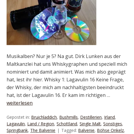
Musikalben? Nur je 5? Na gut. Dirk Lunken aus der
Maltkanzlei hat uns Whiskygraphen und speziell mich
nominiert und damit animiert. Was mich also geprägt
hat, lest ihr hier. Whisky 1: Lagavulin 16 Keine Frage,
der Whisky, der mich am nachhaltigsten beeindruckt
hat, ist der Lagavulin 16. Er kam im richtigen …
weiterlesen
Gepostet in:
Bruichladdich
,
Bushmills
,
Destillerien
,
Irland
,
Lagavulin
,
Land / Region
,
Schottland
,
Single Malt
,
Sonstiges
,
Springbank
,
The Balvenie
Tagged:
Balvenie
,
Böhse Onkelz
,