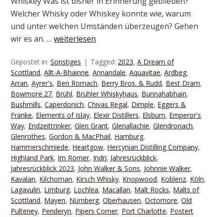
Whiskey Was ist bisher in Erinnerung geblieben?
Welcher Whisky oder Whiskey konnte wie, warum
und unter welchen Umständen überzeugen? Gehen
wir es an. …
weiterlesen
Gepostet in:
Sonstiges
Tagged:
2023
,
A Dream of
Scottland
,
Allt-A-Bhainne
,
Annandale
,
Aquavitae
,
Ardbeg
,
Arran
,
Ayrer's
,
Ben Romach
,
Berry Bros. & Rudd
,
Best Dram
,
Bowmore 27
,
Brühl
,
Brühler Whiskyhaus
,
Bunnahabhain
,
Bushmills
,
Caperdonich
,
Chivas Regal
,
Dimple
,
Eggers &
Franke
,
Elements of Islay
,
Elexir Distillers
,
Elsburn
,
Emperor's
Way
,
Endzeittrinker
,
Glen Grant
,
Glenallachie
,
Glendronach
,
Glenrothes
,
Gordon & MacPhail
,
Hamburg
,
Hammerschmiede
,
Heartgow
,
Hercynian Distilling Company
,
Highland Park
,
Im Römer
,
Indri
,
Jahresrückblick
,
Jahresrückblick 2023
,
John Walker & Sons
,
Johnnie Walker
,
Kavalan
,
Kilchoman
,
Kirsch Whisky
,
Knopwood
,
Koblenz
,
Köln
,
Lagavulin
,
Limburg
,
Lochlea
,
Macallan
,
Malt Rocks
,
Malts of
Scottland
,
Mayen
,
Nürnberg
,
Oberhausen
,
Octomore
,
Old
Pulteney
,
Penderyn
,
Pipers Corner
,
Port Charlotte
,
Postert