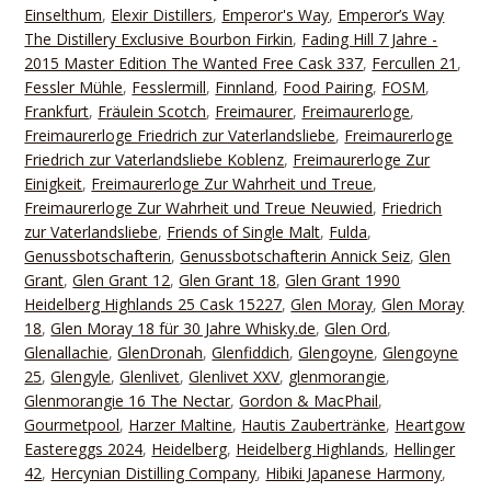
Einselthum
,
Elexir Distillers
,
Emperor's Way
,
Emperor’s Way
The Distillery Exclusive Bourbon Firkin
,
Fading Hill 7 Jahre -
2015 Master Edition The Wanted Free Cask 337
,
Fercullen 21
,
Fessler Mühle
,
Fesslermill
,
Finnland
,
Food Pairing
,
FOSM
,
Frankfurt
,
Fräulein Scotch
,
Freimaurer
,
Freimaurerloge
,
Freimaurerloge Friedrich zur Vaterlandsliebe
,
Freimaurerloge
Friedrich zur Vaterlandsliebe Koblenz
,
Freimaurerloge Zur
Einigkeit
,
Freimaurerloge Zur Wahrheit und Treue
,
Freimaurerloge Zur Wahrheit und Treue Neuwied
,
Friedrich
zur Vaterlandsliebe
,
Friends of Single Malt
,
Fulda
,
Genussbotschafterin
,
Genussbotschafterin Annick Seiz
,
Glen
Grant
,
Glen Grant 12
,
Glen Grant 18
,
Glen Grant 1990
Heidelberg Highlands 25 Cask 15227
,
Glen Moray
,
Glen Moray
18
,
Glen Moray 18 für 30 Jahre Whisky.de
,
Glen Ord
,
Glenallachie
,
GlenDronah
,
Glenfiddich
,
Glengoyne
,
Glengoyne
25
,
Glengyle
,
Glenlivet
,
Glenlivet XXV
,
glenmorangie
,
Glenmorangie 16 The Nectar
,
Gordon & MacPhail
,
Gourmetpool
,
Harzer Maltine
,
Hautis Zaubertränke
,
Heartgow
Eastereggs 2024
,
Heidelberg
,
Heidelberg Highlands
,
Hellinger
42
,
Hercynian Distilling Company
,
Hibiki Japanese Harmony
,