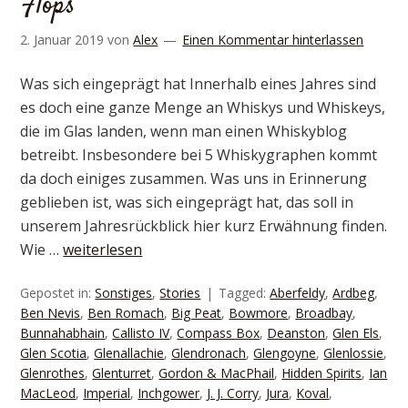
Flops
2. Januar 2019
von
Alex
Einen Kommentar hinterlassen
Was sich eingeprägt hat Innerhalb eines Jahres sind
es doch eine ganze Menge an Whiskys und Whiskeys,
die im Glas landen, wenn man einen Whiskyblog
betreibt. Insbesondere bei 5 Whiskygraphen kommt
da doch einiges zusammen. Was uns in Erinnerung
geblieben ist, was sich eingeprägt hat, das soll in
unserem Jahresrückblick hier kurz Erwähnung finden.
Wie …
weiterlesen
Gepostet in:
Sonstiges
,
Stories
Tagged:
Aberfeldy
,
Ardbeg
,
Ben Nevis
,
Ben Romach
,
Big Peat
,
Bowmore
,
Broadbay
,
Bunnahabhain
,
Callisto IV
,
Compass Box
,
Deanston
,
Glen Els
,
Glen Scotia
,
Glenallachie
,
Glendronach
,
Glengoyne
,
Glenlossie
,
Glenrothes
,
Glenturret
,
Gordon & MacPhail
,
Hidden Spirits
,
Ian
MacLeod
,
Imperial
,
Inchgower
,
J. J. Corry
,
Jura
,
Koval
,