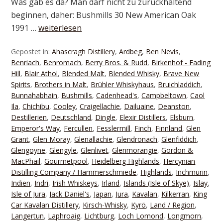
Was gab es da? Man darf nicht zu zurückhaltend
beginnen, daher: Bushmills 30 New American Oak
1991 …
weiterlesen
Gepostet in:
Ahascragh Distillery
,
Ardbeg
,
Ben Nevis
,
Benriach
,
Benromach
,
Berry Bros. & Rudd
,
Birkenhof - Fading
Hill
,
Blair Athol
,
Blended Malt
,
Blended Whisky
,
Brave New
Spirits
,
Brothers in Malt
,
Brühler Whiskyhaus
,
Bruichladdich
,
Bunnahabhain
,
Bushmills
,
Cadenhead's
,
Campbeltown
,
Caol
Ila
,
Chichibu
,
Cooley
,
Craigellachie
,
Dailuaine
,
Deanston
,
Destillerien
,
Deutschland
,
Dingle
,
Elexir Distillers
,
Elsburn
,
Emperor's Way
,
Fercullen
,
Fesslermill
,
Finch
,
Finnland
,
Glen
Grant
,
Glen Moray
,
Glenallachie
,
Glendronach
,
Glenfiddich
,
Glengoyne
,
Glengyle
,
Glenlivet
,
Glenmorangie
,
Gordon &
MacPhail
,
Gourmetpool
,
Heidelberg Highlands
,
Hercynian
Distilling Company / Hammerschmiede
,
Highlands
,
Inchmurin
,
Indien
,
Indri
,
Irish Whiskeys
,
Irland
,
Islands (Isle of Skye)
,
Islay
,
Isle of Jura
,
Jack Daniel's
,
Japan
,
Jura
,
Kavalan
,
Kilkerran
,
King
Car Kavalan Distillery
,
Kirsch-Whisky
,
Kyrö
,
Land / Region
,
Langertun
,
Laphroaig
,
Lichtburg
,
Loch Lomond
,
Longmorn
,