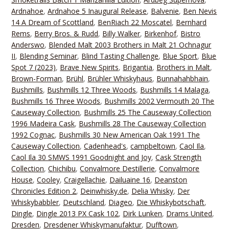
Ardnahoe
,
Ardnahoe 5 Inaugural Release
,
Balvenie
,
Ben Nevis
14 A Dream of Scottland
,
BenRiach 22 Moscatel
,
Bernhard
Rems
,
Berry Bros. & Rudd
,
Billy Walker
,
Birkenhof
,
Bistro
Anderswo
,
Blended Malt 2003 Brothers in Malt 21 Ochnagur
II
,
Blending Seminar
,
Blind Tasting Challenge
,
Blue Sport
,
Blue
Spot 7 (2023)
,
Brave New Spirits
,
Brigantia
,
Brothers in Malt
,
Brown-Forman
,
Brühl
,
Brühler Whiskyhaus
,
Bunnahahbhain
,
Bushmills
,
Bushmills 12 Three Woods
,
Bushmills 14 Malaga
,
Bushmills 16 Three Woods
,
Bushmills 2002 Vermouth 20 The
Causeway Collection
,
Bushmills 25 The Causeway Collection
1996 Madeira Cask
,
Bushmills 28 The Causeway Collection
1992 Cognac
,
Bushmills 30 New American Oak 1991 The
Causeway Collection
,
Cadenhead's
,
campbeltown
,
Caol Ila
,
Caol Ila 30 SMWS 1991 Goodnight and Joy
,
Cask Strength
Collection
,
Chichibu
,
Convalmore Destillerie
,
Convalmore
House
,
Cooley
,
Craigellachie
,
Dailuaine 16
,
Deanston
Chronicles Edition 2
,
Deinwhisky.de
,
Delia Whisky
,
Der
Whiskybabbler
,
Deutschland
,
Diageo
,
Die Whiskybotschaft
,
Dingle
,
Dingle 2013 PX Cask 102
,
Dirk Lunken
,
Drams United
,
Dresden
,
Dresdener Whiskymanufaktur
,
Dufftown
,