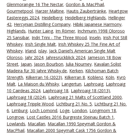
Glenmorangie 16 The Nectar
,
Gordon & MacPhail
,
Gourmetpool
,
Harzer Maltine
,
Hautis Zaubertränke
,
Heartgow
Eastereggs 2024
,
Heidelberg
,
Heidelberg Highlands
,
Hellinger
42
,
Hercynian Distilling Company
,
Hibiki Japanese Harmony
,
Highlands
,
Hunter Laing
,
Im Römer
,
Inchmurin 1998 Oloroso
25 Sansibar
,
Indri Trini - The Three Wood
,
Inseln
,
Irish Pot Still
Whiskey
,
Irish Single Malt
,
Irish Whiskey 25 The Fine Art of
Whiskey
,
Irland
,
islay
,
Jack Daniel‘s American Single Malt
Oloroso
,
Jahr 2024
,
Jahresrückblick 2024
,
Jameson 18 Bow
Street
,
Japan
,
Jason Bourbon
,
Julia Nourney
,
Kavalan Solist
Madeira für 30 Jahre Whisky.de
,
Kerken
,
Kilchoman Batch
Strength
,
Kilkerran 16 (2023)
,
Kilkerran 8
,
Koblenz
,
Köln
,
Kyrö
Malt
,
La Maison du Whisky
,
Langertun
,
Laphroaig
,
Laphroaig
10 Cairdeas 2024
,
Laphroaig 18
,
Laphroaig 18 (2013)
,
Laphroaig 18 (2024)
,
Laphroaig 21 Malts of Scottland 2000
,
Laphroaig Tripple Wood
,
Lichtburg 21 No. 5
,
Lichtburg 21 No.
6
,
Limburg
,
Loch Lomond
,
Loge
,
London
,
Longmorn 18
,
Longrow
,
Lost Castles 2016 Burgreste Steinau Batch 1
,
Lowlands
,
Macallan
,
Macallan 1990 Speymalt Gordon &
MacPhail
,
Macallan 2000 Speymalt Cask 1756 Gordon &