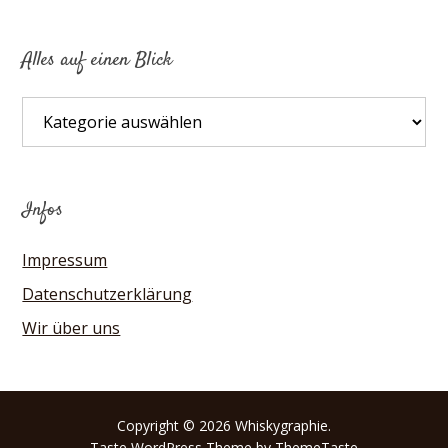
Alles auf einen Blick
Alles
auf
einen
Blick
Infos
Impressum
Datenschutzerklärung
Wir über uns
Copyright © 2026 Whiskygraphie.
Taste
WordPress Theme by ThemeTaste