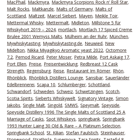
MacPhail
,
Mackmyra
,
Mackmyra Scorpions Rock n‘ Roll Star
,
Malt Rocks
,
Maltkanzle
,
Malts of Germany
,
Malts of
Scottland
,
Maltzeit
,
Marcel Siebert
,
Mayen
,
Meikle Toir
,
Mettermal Whisky
,
Mettermalt
,
Midleton
,
Millstone 5 für
Whiskyhort 2019 – 2024
,
mortlach
,
Mortlach 17 Spiced Creme
Brulee 2001 Wemyss Malts
,
Mülheim an der Ruhr
,
München
,
Mywhiskytasting
,
Mywhiskytasting.de
,
Neuwied
,
New
Midelton
,
Nikka Miyagikyo Aromatic yeast 2022
,
Octomore
7.2
,
Pernod Ricard
,
Peter Moser
,
Petra Milde
,
Port Askaig 17
,
Port Ellen
,
Preise
,
Preisentwicklung
,
Redbreast 12 Cask
Strength
,
Regensburg
,
Reise
,
Restaurant Im Römer
,
Rhön
,
Rhönblick
,
Rhönblick Distillers Lounge
,
Sansibar
,
Sauerländer
Edelbrennerei
,
Scapa 10
,
Schlumberger
,
Schottland
,
Schwandorf
,
Schweden
,
Schweiz
,
Schwetzingen
,
Scotch
,
Scotia Spirits
,
Sieberts Whiskywelt
,
Signatory Vintage
,
Simon
Jakobs
,
Single Malt
,
Singold
,
SMWS
,
Speymalt
,
Speyside
,
Speyside Distillery 1996 The Single Malts of Scottland 25 A
Marriage of Casks
,
Spot Whiskeys
,
springbank
,
Springbank
1993 Hunter Laing 30 Old & Rare – A Platinum Selection
,
Springbank School
,
St. Kilian
,
Stefan Faulstich
,
Steinhauser
,
Stonewood
,
Strathisla
,
Supernova
,
Tara Spirits
,
Tasteful 8
,