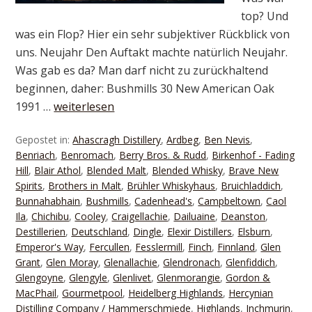
top? Und
was ein Flop? Hier ein sehr subjektiver Rückblick von
uns. Neujahr Den Auftakt machte natürlich Neujahr.
Was gab es da? Man darf nicht zu zurückhaltend
beginnen, daher: Bushmills 30 New American Oak
1991 …
weiterlesen
Gepostet in:
Ahascragh Distillery
,
Ardbeg
,
Ben Nevis
,
Benriach
,
Benromach
,
Berry Bros. & Rudd
,
Birkenhof - Fading
Hill
,
Blair Athol
,
Blended Malt
,
Blended Whisky
,
Brave New
Spirits
,
Brothers in Malt
,
Brühler Whiskyhaus
,
Bruichladdich
,
Bunnahabhain
,
Bushmills
,
Cadenhead's
,
Campbeltown
,
Caol
Ila
,
Chichibu
,
Cooley
,
Craigellachie
,
Dailuaine
,
Deanston
,
Destillerien
,
Deutschland
,
Dingle
,
Elexir Distillers
,
Elsburn
,
Emperor's Way
,
Fercullen
,
Fesslermill
,
Finch
,
Finnland
,
Glen
Grant
,
Glen Moray
,
Glenallachie
,
Glendronach
,
Glenfiddich
,
Glengoyne
,
Glengyle
,
Glenlivet
,
Glenmorangie
,
Gordon &
MacPhail
,
Gourmetpool
,
Heidelberg Highlands
,
Hercynian
Distilling Company / Hammerschmiede
,
Highlands
,
Inchmurin
,