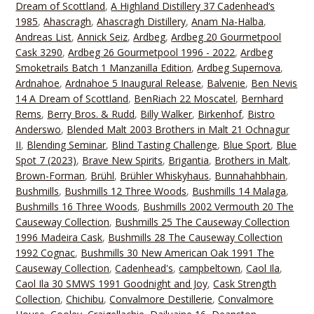
Dream of Scottland
,
A Highland Distillery 37 Cadenhead‘s
1985
,
Ahascragh
,
Ahascragh Distillery
,
Anam Na-Halba
,
Andreas List
,
Annick Seiz
,
Ardbeg
,
Ardbeg 20 Gourmetpool
Cask 3290
,
Ardbeg 26 Gourmetpool 1996 - 2022
,
Ardbeg
Smoketrails Batch 1 Manzanilla Edition
,
Ardbeg Supernova
,
Ardnahoe
,
Ardnahoe 5 Inaugural Release
,
Balvenie
,
Ben Nevis
14 A Dream of Scottland
,
BenRiach 22 Moscatel
,
Bernhard
Rems
,
Berry Bros. & Rudd
,
Billy Walker
,
Birkenhof
,
Bistro
Anderswo
,
Blended Malt 2003 Brothers in Malt 21 Ochnagur
II
,
Blending Seminar
,
Blind Tasting Challenge
,
Blue Sport
,
Blue
Spot 7 (2023)
,
Brave New Spirits
,
Brigantia
,
Brothers in Malt
,
Brown-Forman
,
Brühl
,
Brühler Whiskyhaus
,
Bunnahahbhain
,
Bushmills
,
Bushmills 12 Three Woods
,
Bushmills 14 Malaga
,
Bushmills 16 Three Woods
,
Bushmills 2002 Vermouth 20 The
Causeway Collection
,
Bushmills 25 The Causeway Collection
1996 Madeira Cask
,
Bushmills 28 The Causeway Collection
1992 Cognac
,
Bushmills 30 New American Oak 1991 The
Causeway Collection
,
Cadenhead's
,
campbeltown
,
Caol Ila
,
Caol Ila 30 SMWS 1991 Goodnight and Joy
,
Cask Strength
Collection
,
Chichibu
,
Convalmore Destillerie
,
Convalmore