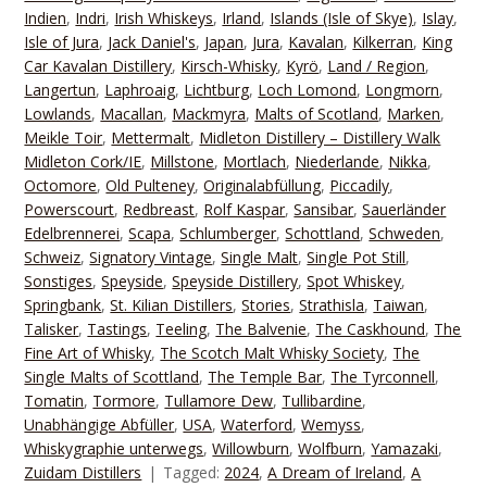
Indien
,
Indri
,
Irish Whiskeys
,
Irland
,
Islands (Isle of Skye)
,
Islay
,
Isle of Jura
,
Jack Daniel's
,
Japan
,
Jura
,
Kavalan
,
Kilkerran
,
King
Car Kavalan Distillery
,
Kirsch-Whisky
,
Kyrö
,
Land / Region
,
Langertun
,
Laphroaig
,
Lichtburg
,
Loch Lomond
,
Longmorn
,
Lowlands
,
Macallan
,
Mackmyra
,
Malts of Scotland
,
Marken
,
Meikle Toir
,
Mettermalt
,
Midleton Distillery – Distillery Walk
Midleton Cork/IE
,
Millstone
,
Mortlach
,
Niederlande
,
Nikka
,
Octomore
,
Old Pulteney
,
Originalabfüllung
,
Piccadily
,
Powerscourt
,
Redbreast
,
Rolf Kaspar
,
Sansibar
,
Sauerländer
Edelbrennerei
,
Scapa
,
Schlumberger
,
Schottland
,
Schweden
,
Schweiz
,
Signatory Vintage
,
Single Malt
,
Single Pot Still
,
Sonstiges
,
Speyside
,
Speyside Distillery
,
Spot Whiskey
,
Springbank
,
St. Kilian Distillers
,
Stories
,
Strathisla
,
Taiwan
,
Talisker
,
Tastings
,
Teeling
,
The Balvenie
,
The Caskhound
,
The
Fine Art of Whisky
,
The Scotch Malt Whisky Society
,
The
Single Malts of Scottland
,
The Temple Bar
,
The Tyrconnell
,
Tomatin
,
Tormore
,
Tullamore Dew
,
Tullibardine
,
Unabhängige Abfüller
,
USA
,
Waterford
,
Wemyss
,
Whiskygraphie unterwegs
,
Willowburn
,
Wolfburn
,
Yamazaki
,
Zuidam Distillers
Tagged:
2024
,
A Dream of Ireland
,
A