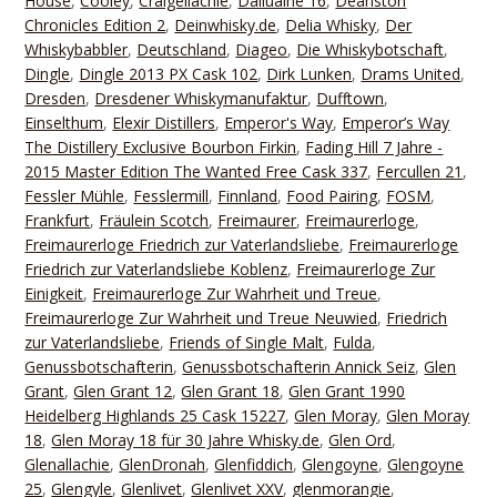
House
,
Cooley
,
Craigellachie
,
Dailuaine 16
,
Deanston
Chronicles Edition 2
,
Deinwhisky.de
,
Delia Whisky
,
Der
Whiskybabbler
,
Deutschland
,
Diageo
,
Die Whiskybotschaft
,
Dingle
,
Dingle 2013 PX Cask 102
,
Dirk Lunken
,
Drams United
,
Dresden
,
Dresdener Whiskymanufaktur
,
Dufftown
,
Einselthum
,
Elexir Distillers
,
Emperor's Way
,
Emperor’s Way
The Distillery Exclusive Bourbon Firkin
,
Fading Hill 7 Jahre -
2015 Master Edition The Wanted Free Cask 337
,
Fercullen 21
,
Fessler Mühle
,
Fesslermill
,
Finnland
,
Food Pairing
,
FOSM
,
Frankfurt
,
Fräulein Scotch
,
Freimaurer
,
Freimaurerloge
,
Freimaurerloge Friedrich zur Vaterlandsliebe
,
Freimaurerloge
Friedrich zur Vaterlandsliebe Koblenz
,
Freimaurerloge Zur
Einigkeit
,
Freimaurerloge Zur Wahrheit und Treue
,
Freimaurerloge Zur Wahrheit und Treue Neuwied
,
Friedrich
zur Vaterlandsliebe
,
Friends of Single Malt
,
Fulda
,
Genussbotschafterin
,
Genussbotschafterin Annick Seiz
,
Glen
Grant
,
Glen Grant 12
,
Glen Grant 18
,
Glen Grant 1990
Heidelberg Highlands 25 Cask 15227
,
Glen Moray
,
Glen Moray
18
,
Glen Moray 18 für 30 Jahre Whisky.de
,
Glen Ord
,
Glenallachie
,
GlenDronah
,
Glenfiddich
,
Glengoyne
,
Glengoyne
25
,
Glengyle
,
Glenlivet
,
Glenlivet XXV
,
glenmorangie
,