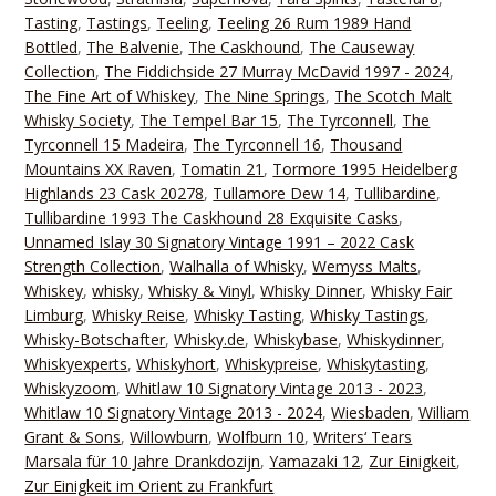
Tasting
,
Tastings
,
Teeling
,
Teeling 26 Rum 1989 Hand
Bottled
,
The Balvenie
,
The Caskhound
,
The Causeway
Collection
,
The Fiddichside 27 Murray McDavid 1997 - 2024
,
The Fine Art of Whiskey
,
The Nine Springs
,
The Scotch Malt
Whisky Society
,
The Tempel Bar 15
,
The Tyrconnell
,
The
Tyrconnell 15 Madeira
,
The Tyrconnell 16
,
Thousand
Mountains XX Raven
,
Tomatin 21
,
Tormore 1995 Heidelberg
Highlands 23 Cask 20278
,
Tullamore Dew 14
,
Tullibardine
,
Tullibardine 1993 The Caskhound 28 Exquisite Casks
,
Unnamed Islay 30 Signatory Vintage 1991 – 2022 Cask
Strength Collection
,
Walhalla of Whisky
,
Wemyss Malts
,
Whiskey
,
whisky
,
Whisky & Vinyl
,
Whisky Dinner
,
Whisky Fair
Limburg
,
Whisky Reise
,
Whisky Tasting
,
Whisky Tastings
,
Whisky-Botschafter
,
Whisky.de
,
Whiskybase
,
Whiskydinner
,
Whiskyexperts
,
Whiskyhort
,
Whiskypreise
,
Whiskytasting
,
Whiskyzoom
,
Whitlaw 10 Signatory Vintage 2013 - 2023
,
Whitlaw 10 Signatory Vintage 2013 - 2024
,
Wiesbaden
,
William
Grant & Sons
,
Willowburn
,
Wolfburn 10
,
Writers‘ Tears
Marsala für 10 Jahre Drankdozijn
,
Yamazaki 12
,
Zur Einigkeit
,
Zur Einigkeit im Orient zu Frankfurt