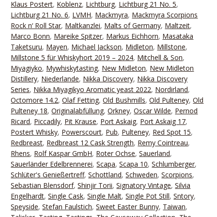
Klaus Postert
,
Koblenz
,
Lichtburg
,
Lichtburg 21 No. 5
,
Lichtburg 21 No. 6
,
LVMH
,
Mackmyra
,
Mackmyra Scorpions
Rock n‘ Roll Star
,
Maltkanzlei
,
Malts of Germany
,
Maltzeit
,
Marco Bonn
,
Mareike Spitzer
,
Markus Eichhorn
,
Masataka
Taketsuru
,
Mayen
,
Michael Jackson
,
Midleton
,
Millstone
,
Millstone 5 für Whiskyhort 2019 – 2024
,
Mitchell & Son
,
Miyagiyko
,
Mywhiskytasting
,
New Midleton
,
New Midleton
Distillery
,
Niederlande
,
Nikka Discovery
,
Nikka Discovery
Series
,
Nikka Miyagikyo Aromatic yeast 2022
,
Nordirland
,
Octomore 14.2
,
Olaf Fetting
,
Old Bushmills
,
Old Pulteney
,
Old
Pulteney 18
,
Originalabfüllung
,
Orkney
,
Oscar Wilde
,
Pernod
Ricard
,
Piccadily
,
Pit Krause
,
Port Askaig
,
Port Askaig 17
,
Postert Whisky
,
Powerscourt
,
Pub
,
Pulteney
,
Red Spot 15
,
Redbreast
,
Redbreast 12 Cask Strength
,
Remy Cointreau
,
Rhens
,
Rolf Kaspar GmbH
,
Roter Ochse
,
Sauerland
,
Sauerländer Edelbrennerei
,
Scapa
,
Scapa 10
,
Schlumberger
,
Schlüter's Genießertreff
,
Schottland
,
Schweden
,
Scorpions
,
Sebastian Blensdorf
,
Shinjir Torii
,
Signatory Vintage
,
Silvia
Engelhardt
,
Single Cask
,
Single Malt
,
Single Pot Still
,
Sntory
,
Speyside
,
Stefan Faulstich
,
Sweet Easter Bunny
,
Taiwan
,