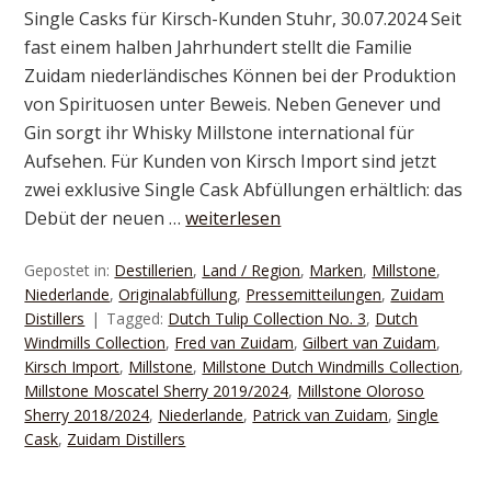
Single Casks für Kirsch-Kunden Stuhr, 30.07.2024 Seit
fast einem halben Jahrhundert stellt die Familie
Zuidam niederländisches Können bei der Produktion
von Spirituosen unter Beweis. Neben Genever und
Gin sorgt ihr Whisky Millstone international für
Aufsehen. Für Kunden von Kirsch Import sind jetzt
zwei exklusive Single Cask Abfüllungen erhältlich: das
Debüt der neuen …
weiterlesen
Gepostet in:
Destillerien
,
Land / Region
,
Marken
,
Millstone
,
Niederlande
,
Originalabfüllung
,
Pressemitteilungen
,
Zuidam
Distillers
Tagged:
Dutch Tulip Collection No. 3
,
Dutch
Windmills Collection
,
Fred van Zuidam
,
Gilbert van Zuidam
,
Kirsch Import
,
Millstone
,
Millstone Dutch Windmills Collection
,
Millstone Moscatel Sherry 2019/2024
,
Millstone Oloroso
Sherry 2018/2024
,
Niederlande
,
Patrick van Zuidam
,
Single
Cask
,
Zuidam Distillers