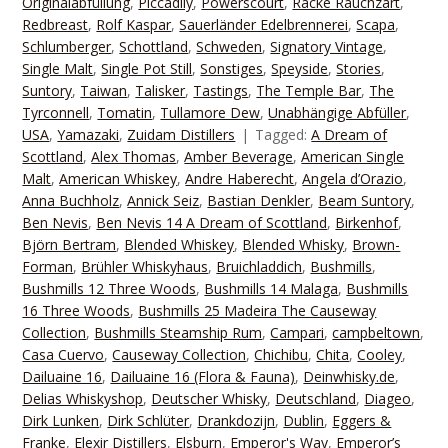
Originalabfüllung
,
Piccadily
,
Powerscourt
,
Racke Rauchzart
,
Redbreast
,
Rolf Kaspar
,
Sauerländer Edelbrennerei
,
Scapa
,
Schlumberger
,
Schottland
,
Schweden
,
Signatory Vintage
,
Single Malt
,
Single Pot Still
,
Sonstiges
,
Speyside
,
Stories
,
Suntory
,
Taiwan
,
Talisker
,
Tastings
,
The Temple Bar
,
The
Tyrconnell
,
Tomatin
,
Tullamore Dew
,
Unabhängige Abfüller
,
USA
,
Yamazaki
,
Zuidam Distillers
Tagged:
A Dream of
Scottland
,
Alex Thomas
,
Amber Beverage
,
American Single
Malt
,
American Whiskey
,
Andre Haberecht
,
Angela d’Orazio
,
Anna Buchholz
,
Annick Seiz
,
Bastian Denkler
,
Beam Suntory
,
Ben Nevis
,
Ben Nevis 14 A Dream of Scottland
,
Birkenhof
,
Björn Bertram
,
Blended Whiskey
,
Blended Whisky
,
Brown-
Forman
,
Brühler Whiskyhaus
,
Bruichladdich
,
Bushmills
,
Bushmills 12 Three Woods
,
Bushmills 14 Malaga
,
Bushmills
16 Three Woods
,
Bushmills 25 Madeira The Causeway
Collection
,
Bushmills Steamship Rum
,
Campari
,
campbeltown
,
Casa Cuervo
,
Causeway Collection
,
Chichibu
,
Chita
,
Cooley
,
Dailuaine 16
,
Dailuaine 16 (Flora & Fauna)
,
Deinwhisky.de
,
Delias Whiskyshop
,
Deutscher Whisky
,
Deutschland
,
Diageo
,
Dirk Lunken
,
Dirk Schlüter
,
Drankdozijn
,
Dublin
,
Eggers &
Franke
,
Elexir Distillers
,
Elsburn
,
Emperor's Way
,
Emperor’s