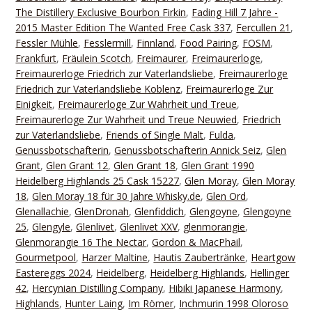
The Distillery Exclusive Bourbon Firkin
,
Fading Hill 7 Jahre -
2015 Master Edition The Wanted Free Cask 337
,
Fercullen 21
,
Fessler Mühle
,
Fesslermill
,
Finnland
,
Food Pairing
,
FOSM
,
Frankfurt
,
Fräulein Scotch
,
Freimaurer
,
Freimaurerloge
,
Freimaurerloge Friedrich zur Vaterlandsliebe
,
Freimaurerloge
Friedrich zur Vaterlandsliebe Koblenz
,
Freimaurerloge Zur
Einigkeit
,
Freimaurerloge Zur Wahrheit und Treue
,
Freimaurerloge Zur Wahrheit und Treue Neuwied
,
Friedrich
zur Vaterlandsliebe
,
Friends of Single Malt
,
Fulda
,
Genussbotschafterin
,
Genussbotschafterin Annick Seiz
,
Glen
Grant
,
Glen Grant 12
,
Glen Grant 18
,
Glen Grant 1990
Heidelberg Highlands 25 Cask 15227
,
Glen Moray
,
Glen Moray
18
,
Glen Moray 18 für 30 Jahre Whisky.de
,
Glen Ord
,
Glenallachie
,
GlenDronah
,
Glenfiddich
,
Glengoyne
,
Glengoyne
25
,
Glengyle
,
Glenlivet
,
Glenlivet XXV
,
glenmorangie
,
Glenmorangie 16 The Nectar
,
Gordon & MacPhail
,
Gourmetpool
,
Harzer Maltine
,
Hautis Zaubertränke
,
Heartgow
Eastereggs 2024
,
Heidelberg
,
Heidelberg Highlands
,
Hellinger
42
,
Hercynian Distilling Company
,
Hibiki Japanese Harmony
,
Highlands
,
Hunter Laing
,
Im Römer
,
Inchmurin 1998 Oloroso