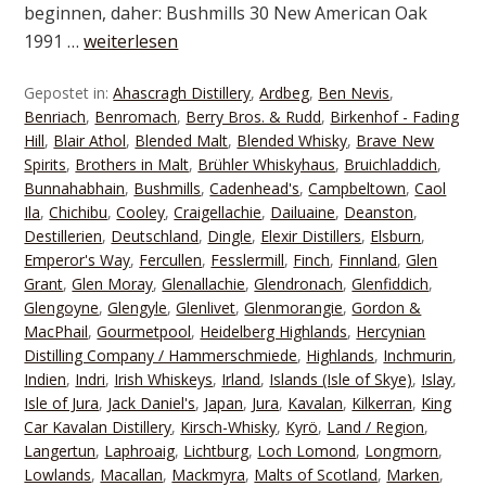
beginnen, daher: Bushmills 30 New American Oak
1991 …
weiterlesen
Gepostet in:
Ahascragh Distillery
,
Ardbeg
,
Ben Nevis
,
Benriach
,
Benromach
,
Berry Bros. & Rudd
,
Birkenhof - Fading
Hill
,
Blair Athol
,
Blended Malt
,
Blended Whisky
,
Brave New
Spirits
,
Brothers in Malt
,
Brühler Whiskyhaus
,
Bruichladdich
,
Bunnahabhain
,
Bushmills
,
Cadenhead's
,
Campbeltown
,
Caol
Ila
,
Chichibu
,
Cooley
,
Craigellachie
,
Dailuaine
,
Deanston
,
Destillerien
,
Deutschland
,
Dingle
,
Elexir Distillers
,
Elsburn
,
Emperor's Way
,
Fercullen
,
Fesslermill
,
Finch
,
Finnland
,
Glen
Grant
,
Glen Moray
,
Glenallachie
,
Glendronach
,
Glenfiddich
,
Glengoyne
,
Glengyle
,
Glenlivet
,
Glenmorangie
,
Gordon &
MacPhail
,
Gourmetpool
,
Heidelberg Highlands
,
Hercynian
Distilling Company / Hammerschmiede
,
Highlands
,
Inchmurin
,
Indien
,
Indri
,
Irish Whiskeys
,
Irland
,
Islands (Isle of Skye)
,
Islay
,
Isle of Jura
,
Jack Daniel's
,
Japan
,
Jura
,
Kavalan
,
Kilkerran
,
King
Car Kavalan Distillery
,
Kirsch-Whisky
,
Kyrö
,
Land / Region
,
Langertun
,
Laphroaig
,
Lichtburg
,
Loch Lomond
,
Longmorn
,
Lowlands
,
Macallan
,
Mackmyra
,
Malts of Scotland
,
Marken
,