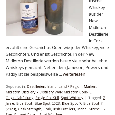
Irische
Whiskey
aus der
New
Midleton
Destillerie
in Cork
erzählt eine Geschichte. Oder, wie jeder Whiskey, viele
Geschichten. Und er ist Geschichte. In der New
Midleton Destillerie werden heute viele sehr beliebte
Whiskeys gemacht. Neben dem Jameson, Powers und
Paddy ist sie beispielsweise …
weiterlesen
Gepostet in:
Destillerien
,
Irland
,
Land / Region
,
Marken
,
Midleton Distillery – Distillery Walk Midleton Cork/IE
,
Originalabfüllung
,
Single Pot Still
,
Spot Whiskey
Tagged:
7
Jahre
,
Blue Spot
,
Blue Spot 2023
,
Blue Spot 7
,
Blue Spot 7
(2023)
,
Cask Strength
,
Cork
,
Irish Distillers
,
Irland
,
Mitchell &
Son
,
Pernod Ricard
,
Spot Whiskey