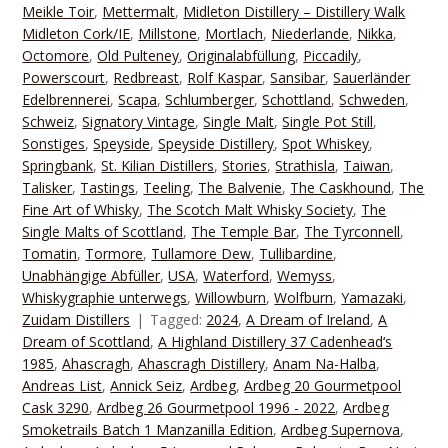
Meikle Toir
,
Mettermalt
,
Midleton Distillery – Distillery Walk
Midleton Cork/IE
,
Millstone
,
Mortlach
,
Niederlande
,
Nikka
,
Octomore
,
Old Pulteney
,
Originalabfüllung
,
Piccadily
,
Powerscourt
,
Redbreast
,
Rolf Kaspar
,
Sansibar
,
Sauerländer
Edelbrennerei
,
Scapa
,
Schlumberger
,
Schottland
,
Schweden
,
Schweiz
,
Signatory Vintage
,
Single Malt
,
Single Pot Still
,
Sonstiges
,
Speyside
,
Speyside Distillery
,
Spot Whiskey
,
Springbank
,
St. Kilian Distillers
,
Stories
,
Strathisla
,
Taiwan
,
Talisker
,
Tastings
,
Teeling
,
The Balvenie
,
The Caskhound
,
The
Fine Art of Whisky
,
The Scotch Malt Whisky Society
,
The
Single Malts of Scottland
,
The Temple Bar
,
The Tyrconnell
,
Tomatin
,
Tormore
,
Tullamore Dew
,
Tullibardine
,
Unabhängige Abfüller
,
USA
,
Waterford
,
Wemyss
,
Whiskygraphie unterwegs
,
Willowburn
,
Wolfburn
,
Yamazaki
,
Zuidam Distillers
Tagged:
2024
,
A Dream of Ireland
,
A
Dream of Scottland
,
A Highland Distillery 37 Cadenhead‘s
1985
,
Ahascragh
,
Ahascragh Distillery
,
Anam Na-Halba
,
Andreas List
,
Annick Seiz
,
Ardbeg
,
Ardbeg 20 Gourmetpool
Cask 3290
,
Ardbeg 26 Gourmetpool 1996 - 2022
,
Ardbeg
Smoketrails Batch 1 Manzanilla Edition
,
Ardbeg Supernova
,