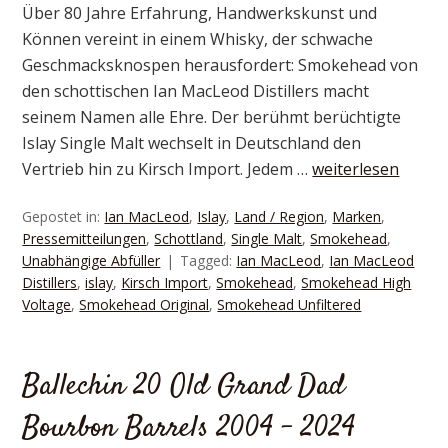
Über 80 Jahre Erfahrung, Handwerkskunst und
Können vereint in einem Whisky, der schwache
Geschmacksknospen herausfordert: Smokehead von
den schottischen Ian MacLeod Distillers macht
seinem Namen alle Ehre. Der berühmt berüchtigte
Islay Single Malt wechselt in Deutschland den
Vertrieb hin zu Kirsch Import. Jedem …
weiterlesen
Gepostet in:
Ian MacLeod
,
Islay
,
Land / Region
,
Marken
,
Pressemitteilungen
,
Schottland
,
Single Malt
,
Smokehead
,
Unabhängige Abfüller
Tagged:
Ian MacLeod
,
Ian MacLeod
Distillers
,
islay
,
Kirsch Import
,
Smokehead
,
Smokehead High
Voltage
,
Smokehead Original
,
Smokehead Unfiltered
Ballechin 20 Old Grand Dad
Bourbon Barrels 2004 – 2024