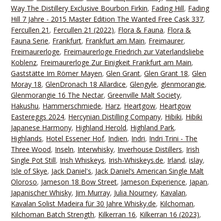
Way The Distillery Exclusive Bourbon Firkin
,
Fading Hill
,
Fading
Hill 7 Jahre - 2015 Master Edition The Wanted Free Cask 337
,
Fercullen 21
,
Fercullen 21 (2022)
,
Flora & Fauna
,
Flora &
Fauna Serie
,
Frankfurt
,
Frankfurt am Main
,
Freimaurer
,
Freimaurerloge
,
Freimaurerloge Friedrich zur Vaterlandsliebe
Koblenz
,
Freimaurerloge Zur Einigkeit Frankfurt am Main
,
Gaststätte Im Römer Mayen
,
Glen Grant
,
Glen Grant 18
,
Glen
Moray 18
,
GlenDronach 18 Allardice
,
Glengyle
,
glenmorangie
,
Glenmorangie 16 The Nectar
,
Greenville Malt Society
,
Hakushu
,
Hammerschmiede
,
Harz
,
Heartgow
,
Heartgow
Eastereggs 2024
,
Hercynian Distilling Company
,
Hibiki
,
Hibiki
Japanese Harmony
,
Highland Herold
,
Highland Park
,
Highlands
,
Hotel Essener Hof
,
Indien
,
Indri
,
Indri Trini - The
Three Wood
,
Inseln
,
Interwhisky
,
Inverhouse Distillers
,
Irish
Single Pot Still
,
Irish Whiskeys
,
Irish-Whiskeys.de
,
Irland
,
islay
,
Isle of Skye
,
Jack Daniel's
,
Jack Daniel‘s American Single Malt
Oloroso
,
Jameson 18 Bow Street
,
Jameson Experience
,
Japan
,
Japanischer Whisky
,
Jim Murray
,
Julia Nourney
,
Kavalan
,
Kavalan Solist Madeira für 30 Jahre Whisky.de
,
Kilchoman
,
Kilchoman Batch Strength
,
Kilkerran 16
,
Kilkerran 16 (2023)
,