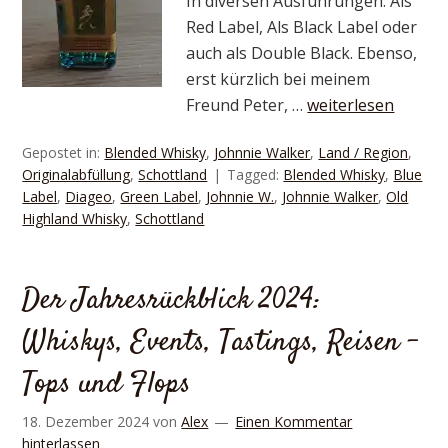
In diversen Ausführungen. Als
Red Label, Als Black Label oder
auch als Double Black. Ebenso,
erst kürzlich bei meinem
Freund Peter, …
weiterlesen
Gepostet in:
Blended Whisky
,
Johnnie Walker
,
Land / Region
,
Originalabfüllung
,
Schottland
Tagged:
Blended Whisky
,
Blue
Label
,
Diageo
,
Green Label
,
Johnnie W.
,
Johnnie Walker
,
Old
Highland Whisky
,
Schottland
Der Jahresrückblick 2024:
Whiskys, Events, Tastings, Reisen –
Tops und Flops
18. Dezember 2024
von
Alex
Einen Kommentar
hinterlassen