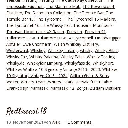
Talisker
,
Tasting
,
Tastings
,
The Causeway Collection
,
The
Impossible Equation
,
The Maritime Malt
,
The Powerscourt
Distillery
,
The Steamship Collection
,
The Temple Bar
,
The
Temple Bar 15
,
The Tyrconnell
,
The Tyrconnell 15 Madeira
,
The Tyrconnell 16
,
The Whisky Fair
,
Thousand Mountains
,
Thousand Mountains XX Raven
,
Tomatin
,
Tomatin 21
,
Tullamore Dew
,
Tullamore Dew 14
,
Tyrconnell
,
Unabhängiger
Abfüller
,
Uwe Chormann
,
Walsh Whiskey Distillery
,
Westerwald
,
Whiskey
,
Whiskey Tasting
,
whisky
,
Whisky Bible
,
Whisky Fair
,
Whisky Palatina
,
Whisky Tales
,
Whisky Tasting
,
Whisky.de
,
Whiskyfair Limburg
,
Whiskyfass.de
,
Whiskyhort
,
Whitlaw
,
Whitlaw 10 Signatory Vintage 2013 - 2023
,
Whitlaw
10 Signatory Vintage 2013 - 2024
,
William Grant & Sons
,
Wolter
,
Writers Tears
,
Writers‘ Tears Marsala für 10 Jahre
Drankdozijn
,
Yamazaki
,
Yamazaki 12
,
Zorge
,
Zuidam Distillers
Redbreast 18
10. November 2024
von
Alex
2 Comments