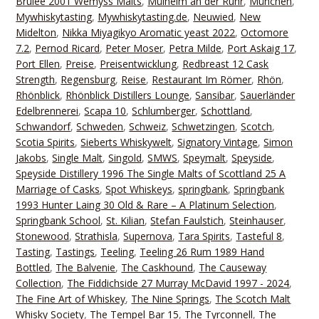
Brulee 2001 Wemyss Malts
,
Mülheim an der Ruhr
,
München
,
Mywhiskytasting
,
Mywhiskytasting.de
,
Neuwied
,
New
Midelton
,
Nikka Miyagikyo Aromatic yeast 2022
,
Octomore
7.2
,
Pernod Ricard
,
Peter Moser
,
Petra Milde
,
Port Askaig 17
,
Port Ellen
,
Preise
,
Preisentwicklung
,
Redbreast 12 Cask
Strength
,
Regensburg
,
Reise
,
Restaurant Im Römer
,
Rhön
,
Rhönblick
,
Rhönblick Distillers Lounge
,
Sansibar
,
Sauerländer
Edelbrennerei
,
Scapa 10
,
Schlumberger
,
Schottland
,
Schwandorf
,
Schweden
,
Schweiz
,
Schwetzingen
,
Scotch
,
Scotia Spirits
,
Sieberts Whiskywelt
,
Signatory Vintage
,
Simon
Jakobs
,
Single Malt
,
Singold
,
SMWS
,
Speymalt
,
Speyside
,
Speyside Distillery 1996 The Single Malts of Scottland 25 A
Marriage of Casks
,
Spot Whiskeys
,
springbank
,
Springbank
1993 Hunter Laing 30 Old & Rare – A Platinum Selection
,
Springbank School
,
St. Kilian
,
Stefan Faulstich
,
Steinhauser
,
Stonewood
,
Strathisla
,
Supernova
,
Tara Spirits
,
Tasteful 8
,
Tasting
,
Tastings
,
Teeling
,
Teeling 26 Rum 1989 Hand
Bottled
,
The Balvenie
,
The Caskhound
,
The Causeway
Collection
,
The Fiddichside 27 Murray McDavid 1997 - 2024
,
The Fine Art of Whiskey
,
The Nine Springs
,
The Scotch Malt
Whisky Society
,
The Tempel Bar 15
,
The Tyrconnell
,
The