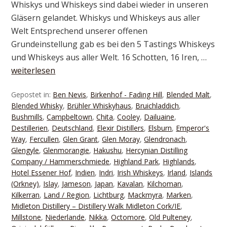
Whiskys und Whiskeys sind dabei wieder in unseren
Gläsern gelandet. Whiskys und Whiskeys aus aller
Welt Entsprechend unserer offenen
Grundeinstellung gab es bei den 5 Tastings Whiskeys
und Whiskeys aus aller Welt. 16 Schotten, 16 Iren, …
weiterlesen
Gepostet in:
Ben Nevis
,
Birkenhof - Fading Hill
,
Blended Malt
,
Blended Whisky
,
Brühler Whiskyhaus
,
Bruichladdich
,
Bushmills
,
Campbeltown
,
Chita
,
Cooley
,
Dailuaine
,
Destillerien
,
Deutschland
,
Elexir Distillers
,
Elsburn
,
Emperor's
Way
,
Fercullen
,
Glen Grant
,
Glen Moray
,
Glendronach
,
Glengyle
,
Glenmorangie
,
Hakushu
,
Hercynian Distilling
Company / Hammerschmiede
,
Highland Park
,
Highlands
,
Hotel Essener Hof
,
Indien
,
Indri
,
Irish Whiskeys
,
Irland
,
Islands
(Orkney)
,
Islay
,
Jameson
,
Japan
,
Kavalan
,
Kilchoman
,
Kilkerran
,
Land / Region
,
Lichtburg
,
Mackmyra
,
Marken
,
Midleton Distillery – Distillery Walk Midleton Cork/IE
,
Millstone
,
Niederlande
,
Nikka
,
Octomore
,
Old Pulteney
,