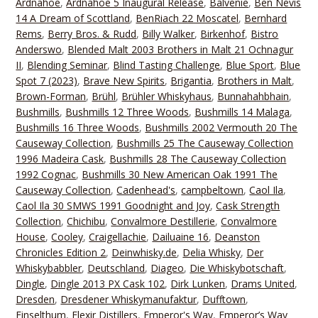
Ardnahoe
,
Ardnahoe 5 Inaugural Release
,
Balvenie
,
Ben Nevis
14 A Dream of Scottland
,
BenRiach 22 Moscatel
,
Bernhard
Rems
,
Berry Bros. & Rudd
,
Billy Walker
,
Birkenhof
,
Bistro
Anderswo
,
Blended Malt 2003 Brothers in Malt 21 Ochnagur
II
,
Blending Seminar
,
Blind Tasting Challenge
,
Blue Sport
,
Blue
Spot 7 (2023)
,
Brave New Spirits
,
Brigantia
,
Brothers in Malt
,
Brown-Forman
,
Brühl
,
Brühler Whiskyhaus
,
Bunnahahbhain
,
Bushmills
,
Bushmills 12 Three Woods
,
Bushmills 14 Malaga
,
Bushmills 16 Three Woods
,
Bushmills 2002 Vermouth 20 The
Causeway Collection
,
Bushmills 25 The Causeway Collection
1996 Madeira Cask
,
Bushmills 28 The Causeway Collection
1992 Cognac
,
Bushmills 30 New American Oak 1991 The
Causeway Collection
,
Cadenhead's
,
campbeltown
,
Caol Ila
,
Caol Ila 30 SMWS 1991 Goodnight and Joy
,
Cask Strength
Collection
,
Chichibu
,
Convalmore Destillerie
,
Convalmore
House
,
Cooley
,
Craigellachie
,
Dailuaine 16
,
Deanston
Chronicles Edition 2
,
Deinwhisky.de
,
Delia Whisky
,
Der
Whiskybabbler
,
Deutschland
,
Diageo
,
Die Whiskybotschaft
,
Dingle
,
Dingle 2013 PX Cask 102
,
Dirk Lunken
,
Drams United
,
Dresden
,
Dresdener Whiskymanufaktur
,
Dufftown
,
Einselthum
,
Elexir Distillers
,
Emperor's Way
,
Emperor’s Way