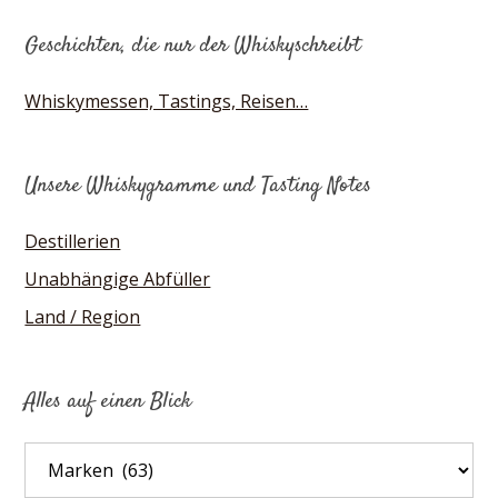
Geschichten, die nur der Whiskyschreibt
Whiskymessen, Tastings, Reisen…
Unsere Whiskygramme und Tasting Notes
Destillerien
Unabhängige Abfüller
Land / Region
Alles auf einen Blick
Alles
auf