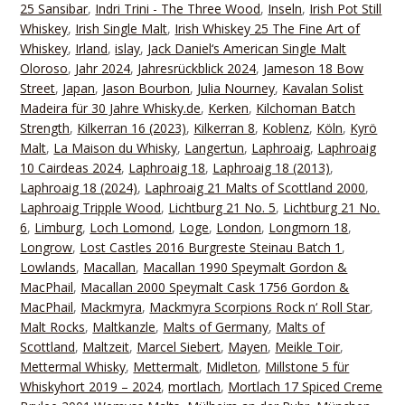
25 Sansibar
,
Indri Trini - The Three Wood
,
Inseln
,
Irish Pot Still
Whiskey
,
Irish Single Malt
,
Irish Whiskey 25 The Fine Art of
Whiskey
,
Irland
,
islay
,
Jack Daniel‘s American Single Malt
Oloroso
,
Jahr 2024
,
Jahresrückblick 2024
,
Jameson 18 Bow
Street
,
Japan
,
Jason Bourbon
,
Julia Nourney
,
Kavalan Solist
Madeira für 30 Jahre Whisky.de
,
Kerken
,
Kilchoman Batch
Strength
,
Kilkerran 16 (2023)
,
Kilkerran 8
,
Koblenz
,
Köln
,
Kyrö
Malt
,
La Maison du Whisky
,
Langertun
,
Laphroaig
,
Laphroaig
10 Cairdeas 2024
,
Laphroaig 18
,
Laphroaig 18 (2013)
,
Laphroaig 18 (2024)
,
Laphroaig 21 Malts of Scottland 2000
,
Laphroaig Tripple Wood
,
Lichtburg 21 No. 5
,
Lichtburg 21 No.
6
,
Limburg
,
Loch Lomond
,
Loge
,
London
,
Longmorn 18
,
Longrow
,
Lost Castles 2016 Burgreste Steinau Batch 1
,
Lowlands
,
Macallan
,
Macallan 1990 Speymalt Gordon &
MacPhail
,
Macallan 2000 Speymalt Cask 1756 Gordon &
MacPhail
,
Mackmyra
,
Mackmyra Scorpions Rock n‘ Roll Star
,
Malt Rocks
,
Maltkanzle
,
Malts of Germany
,
Malts of
Scottland
,
Maltzeit
,
Marcel Siebert
,
Mayen
,
Meikle Toir
,
Mettermal Whisky
,
Mettermalt
,
Midleton
,
Millstone 5 für
Whiskyhort 2019 – 2024
,
mortlach
,
Mortlach 17 Spiced Creme