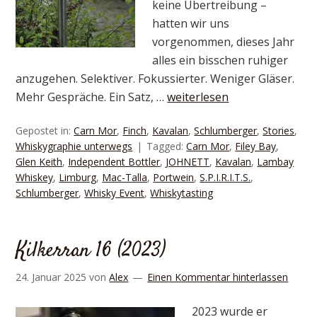
keine Übertreibung –
hatten wir uns
vorgenommen, dieses Jahr
alles ein bisschen ruhiger
anzugehen. Selektiver. Fokussierter. Weniger Gläser.
Mehr Gespräche. Ein Satz, …
weiterlesen
Gepostet in:
Carn Mor
,
Finch
,
Kavalan
,
Schlumberger
,
Stories
,
Whiskygraphie unterwegs
Tagged:
Carn Mor
,
Filey Bay
,
Glen Keith
,
Independent Bottler
,
JOHNETT
,
Kavalan
,
Lambay
Whiskey
,
Limburg
,
Mac-Talla
,
Portwein
,
S.P.I.R.I.T.S.
,
Schlumberger
,
Whisky Event
,
Whiskytasting
Kilkerran 16 (2023)
24. Januar 2025
von
Alex
Einen Kommentar hinterlassen
2023 wurde er