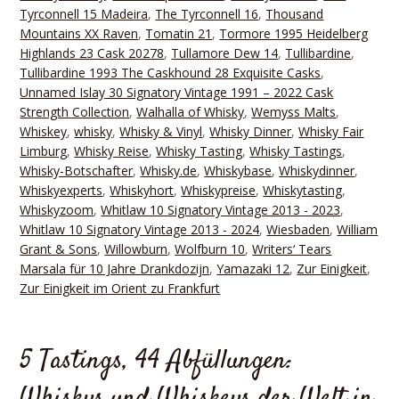
Tyrconnell 15 Madeira
,
The Tyrconnell 16
,
Thousand
Mountains XX Raven
,
Tomatin 21
,
Tormore 1995 Heidelberg
Highlands 23 Cask 20278
,
Tullamore Dew 14
,
Tullibardine
,
Tullibardine 1993 The Caskhound 28 Exquisite Casks
,
Unnamed Islay 30 Signatory Vintage 1991 – 2022 Cask
Strength Collection
,
Walhalla of Whisky
,
Wemyss Malts
,
Whiskey
,
whisky
,
Whisky & Vinyl
,
Whisky Dinner
,
Whisky Fair
Limburg
,
Whisky Reise
,
Whisky Tasting
,
Whisky Tastings
,
Whisky-Botschafter
,
Whisky.de
,
Whiskybase
,
Whiskydinner
,
Whiskyexperts
,
Whiskyhort
,
Whiskypreise
,
Whiskytasting
,
Whiskyzoom
,
Whitlaw 10 Signatory Vintage 2013 - 2023
,
Whitlaw 10 Signatory Vintage 2013 - 2024
,
Wiesbaden
,
William
Grant & Sons
,
Willowburn
,
Wolfburn 10
,
Writers‘ Tears
Marsala für 10 Jahre Drankdozijn
,
Yamazaki 12
,
Zur Einigkeit
,
Zur Einigkeit im Orient zu Frankfurt
5 Tastings, 44 Abfüllungen:
Whiskys und Whiskeys der Welt in