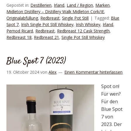
Gepostet in:
Destillerien
,
Irland
,
Land / Region
,
Marken
,
Midleton Distillery – Distillery Walk Midleton Cork/IE
,
Originalabfüllung
,
Redbreast
,
Single Pot Still
Tagged:
Blue
Spot 7
,
Irish Single Pot Still Whiskey
,
Irish Whiskey
,
Irland
,
Pernod Ricard
,
Redbreast
,
Redbreast 12 Cask Strength
,
Redbreast 18
,
Redbreast 21
,
Single Pot Still Whiskey
Blue Spot 7 (2023)
19. Oktober 2024
von
Alex
Einen Kommentar hinterlassen
Spot on!
Für wen?
Für den
Blue Spot
7 von
2023. Der