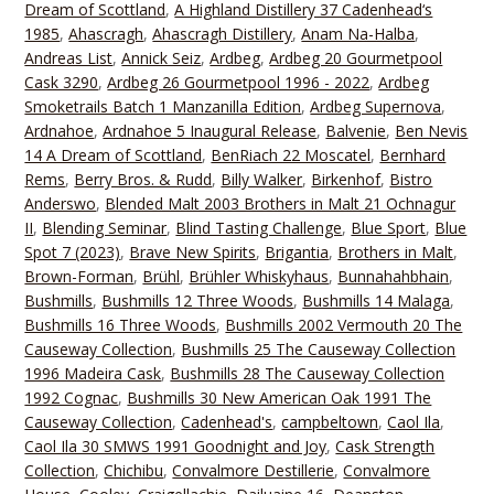
Dream of Scottland
,
A Highland Distillery 37 Cadenhead‘s
1985
,
Ahascragh
,
Ahascragh Distillery
,
Anam Na-Halba
,
Andreas List
,
Annick Seiz
,
Ardbeg
,
Ardbeg 20 Gourmetpool
Cask 3290
,
Ardbeg 26 Gourmetpool 1996 - 2022
,
Ardbeg
Smoketrails Batch 1 Manzanilla Edition
,
Ardbeg Supernova
,
Ardnahoe
,
Ardnahoe 5 Inaugural Release
,
Balvenie
,
Ben Nevis
14 A Dream of Scottland
,
BenRiach 22 Moscatel
,
Bernhard
Rems
,
Berry Bros. & Rudd
,
Billy Walker
,
Birkenhof
,
Bistro
Anderswo
,
Blended Malt 2003 Brothers in Malt 21 Ochnagur
II
,
Blending Seminar
,
Blind Tasting Challenge
,
Blue Sport
,
Blue
Spot 7 (2023)
,
Brave New Spirits
,
Brigantia
,
Brothers in Malt
,
Brown-Forman
,
Brühl
,
Brühler Whiskyhaus
,
Bunnahahbhain
,
Bushmills
,
Bushmills 12 Three Woods
,
Bushmills 14 Malaga
,
Bushmills 16 Three Woods
,
Bushmills 2002 Vermouth 20 The
Causeway Collection
,
Bushmills 25 The Causeway Collection
1996 Madeira Cask
,
Bushmills 28 The Causeway Collection
1992 Cognac
,
Bushmills 30 New American Oak 1991 The
Causeway Collection
,
Cadenhead's
,
campbeltown
,
Caol Ila
,
Caol Ila 30 SMWS 1991 Goodnight and Joy
,
Cask Strength
Collection
,
Chichibu
,
Convalmore Destillerie
,
Convalmore