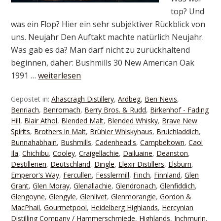
top? Und
was ein Flop? Hier ein sehr subjektiver Rückblick von
uns. Neujahr Den Auftakt machte natürlich Neujahr.
Was gab es da? Man darf nicht zu zurückhaltend
beginnen, daher: Bushmills 30 New American Oak
1991 …
weiterlesen
Gepostet in:
Ahascragh Distillery
,
Ardbeg
,
Ben Nevis
,
Benriach
,
Benromach
,
Berry Bros. & Rudd
,
Birkenhof - Fading
Hill
,
Blair Athol
,
Blended Malt
,
Blended Whisky
,
Brave New
Spirits
,
Brothers in Malt
,
Brühler Whiskyhaus
,
Bruichladdich
,
Bunnahabhain
,
Bushmills
,
Cadenhead's
,
Campbeltown
,
Caol
Ila
,
Chichibu
,
Cooley
,
Craigellachie
,
Dailuaine
,
Deanston
,
Destillerien
,
Deutschland
,
Dingle
,
Elexir Distillers
,
Elsburn
,
Emperor's Way
,
Fercullen
,
Fesslermill
,
Finch
,
Finnland
,
Glen
Grant
,
Glen Moray
,
Glenallachie
,
Glendronach
,
Glenfiddich
,
Glengoyne
,
Glengyle
,
Glenlivet
,
Glenmorangie
,
Gordon &
MacPhail
,
Gourmetpool
,
Heidelberg Highlands
,
Hercynian
Distilling Company / Hammerschmiede
,
Highlands
,
Inchmurin
,