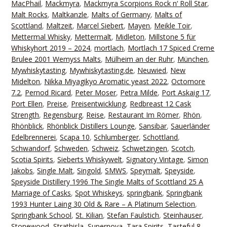
MacPhail
,
Mackmyra
,
Mackmyra Scorpions Rock n‘ Roll Star
,
Malt Rocks
,
Maltkanzle
,
Malts of Germany
,
Malts of
Scottland
,
Maltzeit
,
Marcel Siebert
,
Mayen
,
Meikle Toir
,
Mettermal Whisky
,
Mettermalt
,
Midleton
,
Millstone 5 für
Whiskyhort 2019 – 2024
,
mortlach
,
Mortlach 17 Spiced Creme
Brulee 2001 Wemyss Malts
,
Mülheim an der Ruhr
,
München
,
Mywhiskytasting
,
Mywhiskytasting.de
,
Neuwied
,
New
Midelton
,
Nikka Miyagikyo Aromatic yeast 2022
,
Octomore
7.2
,
Pernod Ricard
,
Peter Moser
,
Petra Milde
,
Port Askaig 17
,
Port Ellen
,
Preise
,
Preisentwicklung
,
Redbreast 12 Cask
Strength
,
Regensburg
,
Reise
,
Restaurant Im Römer
,
Rhön
,
Rhönblick
,
Rhönblick Distillers Lounge
,
Sansibar
,
Sauerländer
Edelbrennerei
,
Scapa 10
,
Schlumberger
,
Schottland
,
Schwandorf
,
Schweden
,
Schweiz
,
Schwetzingen
,
Scotch
,
Scotia Spirits
,
Sieberts Whiskywelt
,
Signatory Vintage
,
Simon
Jakobs
,
Single Malt
,
Singold
,
SMWS
,
Speymalt
,
Speyside
,
Speyside Distillery 1996 The Single Malts of Scottland 25 A
Marriage of Casks
,
Spot Whiskeys
,
springbank
,
Springbank
1993 Hunter Laing 30 Old & Rare – A Platinum Selection
,
Springbank School
,
St. Kilian
,
Stefan Faulstich
,
Steinhauser
,
Stonewood
,
Strathisla
,
Supernova
,
Tara Spirits
,
Tasteful 8
,