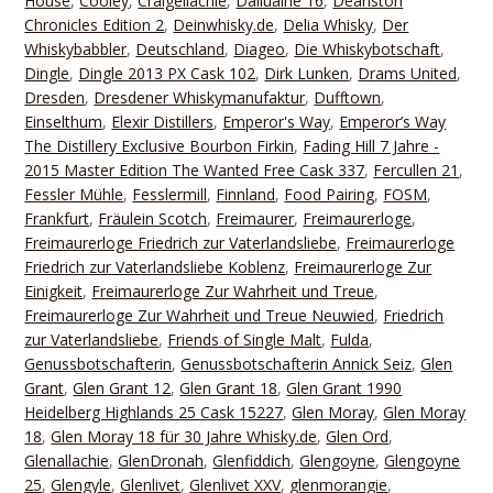
House
,
Cooley
,
Craigellachie
,
Dailuaine 16
,
Deanston
Chronicles Edition 2
,
Deinwhisky.de
,
Delia Whisky
,
Der
Whiskybabbler
,
Deutschland
,
Diageo
,
Die Whiskybotschaft
,
Dingle
,
Dingle 2013 PX Cask 102
,
Dirk Lunken
,
Drams United
,
Dresden
,
Dresdener Whiskymanufaktur
,
Dufftown
,
Einselthum
,
Elexir Distillers
,
Emperor's Way
,
Emperor’s Way
The Distillery Exclusive Bourbon Firkin
,
Fading Hill 7 Jahre -
2015 Master Edition The Wanted Free Cask 337
,
Fercullen 21
,
Fessler Mühle
,
Fesslermill
,
Finnland
,
Food Pairing
,
FOSM
,
Frankfurt
,
Fräulein Scotch
,
Freimaurer
,
Freimaurerloge
,
Freimaurerloge Friedrich zur Vaterlandsliebe
,
Freimaurerloge
Friedrich zur Vaterlandsliebe Koblenz
,
Freimaurerloge Zur
Einigkeit
,
Freimaurerloge Zur Wahrheit und Treue
,
Freimaurerloge Zur Wahrheit und Treue Neuwied
,
Friedrich
zur Vaterlandsliebe
,
Friends of Single Malt
,
Fulda
,
Genussbotschafterin
,
Genussbotschafterin Annick Seiz
,
Glen
Grant
,
Glen Grant 12
,
Glen Grant 18
,
Glen Grant 1990
Heidelberg Highlands 25 Cask 15227
,
Glen Moray
,
Glen Moray
18
,
Glen Moray 18 für 30 Jahre Whisky.de
,
Glen Ord
,
Glenallachie
,
GlenDronah
,
Glenfiddich
,
Glengoyne
,
Glengoyne
25
,
Glengyle
,
Glenlivet
,
Glenlivet XXV
,
glenmorangie
,