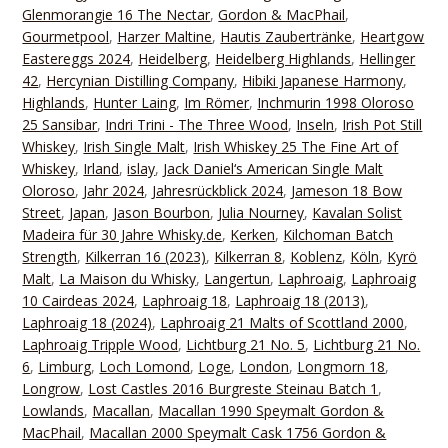
Glenmorangie 16 The Nectar
,
Gordon & MacPhail
,
Gourmetpool
,
Harzer Maltine
,
Hautis Zaubertränke
,
Heartgow
Eastereggs 2024
,
Heidelberg
,
Heidelberg Highlands
,
Hellinger
42
,
Hercynian Distilling Company
,
Hibiki Japanese Harmony
,
Highlands
,
Hunter Laing
,
Im Römer
,
Inchmurin 1998 Oloroso
25 Sansibar
,
Indri Trini - The Three Wood
,
Inseln
,
Irish Pot Still
Whiskey
,
Irish Single Malt
,
Irish Whiskey 25 The Fine Art of
Whiskey
,
Irland
,
islay
,
Jack Daniel‘s American Single Malt
Oloroso
,
Jahr 2024
,
Jahresrückblick 2024
,
Jameson 18 Bow
Street
,
Japan
,
Jason Bourbon
,
Julia Nourney
,
Kavalan Solist
Madeira für 30 Jahre Whisky.de
,
Kerken
,
Kilchoman Batch
Strength
,
Kilkerran 16 (2023)
,
Kilkerran 8
,
Koblenz
,
Köln
,
Kyrö
Malt
,
La Maison du Whisky
,
Langertun
,
Laphroaig
,
Laphroaig
10 Cairdeas 2024
,
Laphroaig 18
,
Laphroaig 18 (2013)
,
Laphroaig 18 (2024)
,
Laphroaig 21 Malts of Scottland 2000
,
Laphroaig Tripple Wood
,
Lichtburg 21 No. 5
,
Lichtburg 21 No.
6
,
Limburg
,
Loch Lomond
,
Loge
,
London
,
Longmorn 18
,
Longrow
,
Lost Castles 2016 Burgreste Steinau Batch 1
,
Lowlands
,
Macallan
,
Macallan 1990 Speymalt Gordon &
MacPhail
,
Macallan 2000 Speymalt Cask 1756 Gordon &