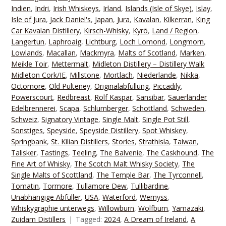
Indien
,
Indri
,
Irish Whiskeys
,
Irland
,
Islands (Isle of Skye)
,
Islay
,
Isle of Jura
,
Jack Daniel's
,
Japan
,
Jura
,
Kavalan
,
Kilkerran
,
King
Car Kavalan Distillery
,
Kirsch-Whisky
,
Kyrö
,
Land / Region
,
Langertun
,
Laphroaig
,
Lichtburg
,
Loch Lomond
,
Longmorn
,
Lowlands
,
Macallan
,
Mackmyra
,
Malts of Scotland
,
Marken
,
Meikle Toir
,
Mettermalt
,
Midleton Distillery – Distillery Walk
Midleton Cork/IE
,
Millstone
,
Mortlach
,
Niederlande
,
Nikka
,
Octomore
,
Old Pulteney
,
Originalabfüllung
,
Piccadily
,
Powerscourt
,
Redbreast
,
Rolf Kaspar
,
Sansibar
,
Sauerländer
Edelbrennerei
,
Scapa
,
Schlumberger
,
Schottland
,
Schweden
,
Schweiz
,
Signatory Vintage
,
Single Malt
,
Single Pot Still
,
Sonstiges
,
Speyside
,
Speyside Distillery
,
Spot Whiskey
,
Springbank
,
St. Kilian Distillers
,
Stories
,
Strathisla
,
Taiwan
,
Talisker
,
Tastings
,
Teeling
,
The Balvenie
,
The Caskhound
,
The
Fine Art of Whisky
,
The Scotch Malt Whisky Society
,
The
Single Malts of Scottland
,
The Temple Bar
,
The Tyrconnell
,
Tomatin
,
Tormore
,
Tullamore Dew
,
Tullibardine
,
Unabhängige Abfüller
,
USA
,
Waterford
,
Wemyss
,
Whiskygraphie unterwegs
,
Willowburn
,
Wolfburn
,
Yamazaki
,
Zuidam Distillers
Tagged:
2024
,
A Dream of Ireland
,
A