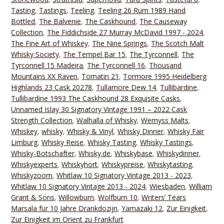
Tasting
,
Tastings
,
Teeling
,
Teeling 26 Rum 1989 Hand
Bottled
,
The Balvenie
,
The Caskhound
,
The Causeway
Collection
,
The Fiddichside 27 Murray McDavid 1997 - 2024
,
The Fine Art of Whiskey
,
The Nine Springs
,
The Scotch Malt
Whisky Society
,
The Tempel Bar 15
,
The Tyrconnell
,
The
Tyrconnell 15 Madeira
,
The Tyrconnell 16
,
Thousand
Mountains XX Raven
,
Tomatin 21
,
Tormore 1995 Heidelberg
Highlands 23 Cask 20278
,
Tullamore Dew 14
,
Tullibardine
,
Tullibardine 1993 The Caskhound 28 Exquisite Casks
,
Unnamed Islay 30 Signatory Vintage 1991 – 2022 Cask
Strength Collection
,
Walhalla of Whisky
,
Wemyss Malts
,
Whiskey
,
whisky
,
Whisky & Vinyl
,
Whisky Dinner
,
Whisky Fair
Limburg
,
Whisky Reise
,
Whisky Tasting
,
Whisky Tastings
,
Whisky-Botschafter
,
Whisky.de
,
Whiskybase
,
Whiskydinner
,
Whiskyexperts
,
Whiskyhort
,
Whiskypreise
,
Whiskytasting
,
Whiskyzoom
,
Whitlaw 10 Signatory Vintage 2013 - 2023
,
Whitlaw 10 Signatory Vintage 2013 - 2024
,
Wiesbaden
,
William
Grant & Sons
,
Willowburn
,
Wolfburn 10
,
Writers‘ Tears
Marsala für 10 Jahre Drankdozijn
,
Yamazaki 12
,
Zur Einigkeit
,
Zur Einigkeit im Orient zu Frankfurt