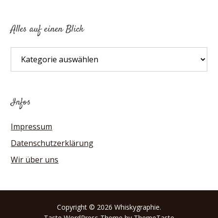
Alles auf einen Blick
Alles
auf
einen
Blick
Infos
Impressum
Datenschutzerklärung
Wir über uns
Copyright © 2026 Whiskygraphie.
Taste
WordPress Theme by ThemeTaste