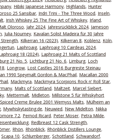
ompany
,
Hibiki Japanese Harmony
,
Highlands
,
Hunter
oroso 25 Sansibar
,
Indri Trini - The Three Wood
,
Inseln
,
lt
,
Irish Whiskey 25 The Fine Art of Whiskey
,
Irland
,
Malt Oloroso
,
Jahr 2024
,
Jahresrückblick 2024
,
Jameson
n
,
Julia Nourney
,
Kavalan Solist Madeira für 30 Jahre
 Strength
,
Kilkerran 16 (2023)
,
Kilkerran 8
,
Koblenz
,
Köln
,
ngertun
,
Laphroaig
,
Laphroaig 10 Cairdeas 2024
,
Laphroaig 18 (2024)
,
Laphroaig 21 Malts of Scottland
tburg 21 No. 5
,
Lichtburg 21 No. 6
,
Limburg
,
Loch
18
,
Longrow
,
Lost Castles 2016 Burgreste Steinau
lan 1990 Speymalt Gordon & MacPhail
,
Macallan 2000
hail
,
Mackmyra
,
Mackmyra Scorpions Rock n‘ Roll Star
,
ermany
,
Malts of Scottland
,
Maltzeit
,
Marcel Siebert
,
ky
,
Mettermalt
,
Midleton
,
Millstone 5 für Whiskyhort
 Spiced Creme Brulee 2001 Wemyss Malts
,
Mülheim an
g
,
Mywhiskytasting.de
,
Neuwied
,
New Midelton
,
Nikka
omore 7.2
,
Pernod Ricard
,
Peter Moser
,
Petra Milde
,
eisentwicklung
,
Redbreast 12 Cask Strength
,
Römer
,
Rhön
,
Rhönblick
,
Rhönblick Distillers Lounge
,
,
Scapa 10
,
Schlumberger
,
Schottland
,
Schwandorf
,