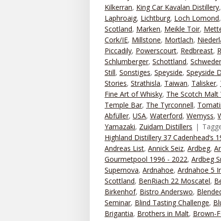
Kilkerran
,
King Car Kavalan Distillery
Laphroaig
,
Lichtburg
,
Loch Lomond
Scotland
,
Marken
,
Meikle Toir
,
Mett
Cork/IE
,
Millstone
,
Mortlach
,
Nieder
Piccadily
,
Powerscourt
,
Redbreast
,
R
Schlumberger
,
Schottland
,
Schwede
Still
,
Sonstiges
,
Speyside
,
Speyside Di
Stories
,
Strathisla
,
Taiwan
,
Talisker
,
Fine Art of Whisky
,
The Scotch Malt 
Temple Bar
,
The Tyrconnell
,
Tomati
Abfüller
,
USA
,
Waterford
,
Wemyss
,
Yamazaki
,
Zuidam Distillers
Tagg
Highland Distillery 37 Cadenhead‘s 
Andreas List
,
Annick Seiz
,
Ardbeg
,
A
Gourmetpool 1996 - 2022
,
Ardbeg S
Supernova
,
Ardnahoe
,
Ardnahoe 5 I
Scottland
,
BenRiach 22 Moscatel
,
B
Birkenhof
,
Bistro Anderswo
,
Blended
Seminar
,
Blind Tasting Challenge
,
Bl
Brigantia
,
Brothers in Malt
,
Brown-