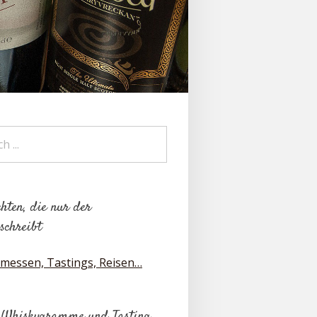
hten, die nur der
schreibt
messen, Tastings, Reisen…
 Whiskygramme und Tasting