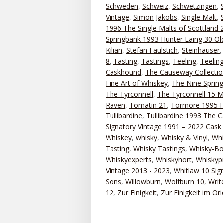
Schweden
,
Schweiz
,
Schwetzingen
,
Vintage
,
Simon Jakobs
,
Single Malt
,
1996 The Single Malts of Scottland 
Springbank 1993 Hunter Laing 30 Old
Kilian
,
Stefan Faulstich
,
Steinhauser
8
,
Tasting
,
Tastings
,
Teeling
,
Teelin
Caskhound
,
The Causeway Collectio
Fine Art of Whiskey
,
The Nine Sprin
The Tyrconnell
,
The Tyrconnell 15 M
Raven
,
Tomatin 21
,
Tormore 1995 H
Tullibardine
,
Tullibardine 1993 The 
Signatory Vintage 1991 – 2022 Cask 
Whiskey
,
whisky
,
Whisky & Vinyl
,
Whi
Tasting
,
Whisky Tastings
,
Whisky-Bo
Whiskyexperts
,
Whiskyhort
,
Whiskyp
Vintage 2013 - 2023
,
Whitlaw 10 Sig
Sons
,
Willowburn
,
Wolfburn 10
,
Writ
12
,
Zur Einigkeit
,
Zur Einigkeit im Ori