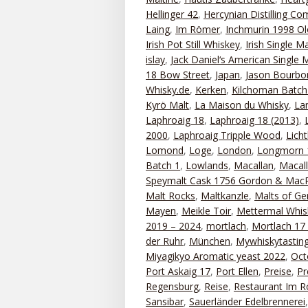
Hellinger 42
,
Hercynian Distilling C
Laing
,
Im Römer
,
Inchmurin 1998 Ol
Irish Pot Still Whiskey
,
Irish Single Ma
islay
,
Jack Daniel‘s American Single 
18 Bow Street
,
Japan
,
Jason Bourbo
Whisky.de
,
Kerken
,
Kilchoman Batch
Kyrö Malt
,
La Maison du Whisky
,
La
Laphroaig 18
,
Laphroaig 18 (2013)
,
2000
,
Laphroaig Tripple Wood
,
Lich
Lomond
,
Loge
,
London
,
Longmorn 
Batch 1
,
Lowlands
,
Macallan
,
Macal
Speymalt Cask 1756 Gordon & MacP
Malt Rocks
,
Maltkanzle
,
Malts of G
Mayen
,
Meikle Toir
,
Mettermal Whis
2019 – 2024
,
mortlach
,
Mortlach 17
der Ruhr
,
München
,
Mywhiskytastin
Miyagikyo Aromatic yeast 2022
,
Oct
Port Askaig 17
,
Port Ellen
,
Preise
,
Pr
Regensburg
,
Reise
,
Restaurant Im 
Sansibar
,
Sauerländer Edelbrennerei