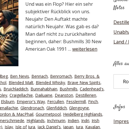
Und was ein Flop? Hier ein sehr
Notes
subjektiver Rückblick von uns.
Neujahr Den Auftakt machte
Destill
natürlich Neujahr. Was gab es da?
Unabhä
Man darf nicht zu zurückhaltend
beginnen, daher: Bushmills 30 New
Land /
American Oak 1991 …
weiterlesen
Alles a
dbeg
,
Ben Nevis
,
Benriach
,
Benromach
,
Berry Bros. &
Alles
thol
,
Blended Malt
,
Blended Whisky
,
Brave New Spirits
,
auf
s
,
Bruichladdich
,
Bunnahabhain
,
Bushmills
,
Cadenhead's
,
einen
oley
,
Craigellachie
,
Dailuaine
,
Deanston
,
Destillerien
,
Blick
,
Elsburn
,
Emperor's Way
,
Fercullen
,
Fesslermill
,
Finch
,
Infos
enallachie
,
Glendronach
,
Glenfiddich
,
Glengoyne
,
ordon & MacPhail
,
Gourmetpool
,
Heidelberg Highlands
,
mmerschmiede
,
Highlands
,
Inchmurin
,
Indien
,
Indri
,
Irish
Impre
e)
,
Islay
,
Isle of Jura
,
Jack Daniel's
,
Japan
,
Jura
,
Kavalan
,