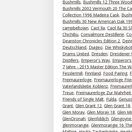
Bushmills
,
Bushmills 12 Three Woo
Bushmills 2002 Vermouth 20 The Ca
Collection 1996 Madeira Cask
,
Bushm
Bushmills 30 New American Oak 199
campbeltown
,
Caol Ila
,
Caol Ila 30
Chichibu
,
Convalmore Destillerie
,
Co
Deanston Chronicles Edition 2
,
Dein
Deutschland
,
Diageo
,
Die Whiskybot
Drams United
,
Dresden
,
Dresdener 
Distillers
,
Emperor's Way
,
Emperor’s 
7 Jahre - 2015 Master Edition The 
Fesslermill
,
Finnland
,
Food Pairing
,
Freimaurerloge
,
Freimaurerloge Frie
Vaterlandsliebe Koblenz
,
Freimaurerl
Treue
,
Freimaurerloge Zur Wahrhei
Friends of Single Malt
,
Fulda
,
Genuss
Grant
,
Glen Grant 12
,
Glen Grant 18
Glen Moray
,
Glen Moray 18
,
Glen Mo
GlenDronah
,
Glenfiddich
,
Glengoyne
glenmorangie
,
Glenmorangie 16 The
Maltine
,
Hautis Zaubertränke
,
Heart