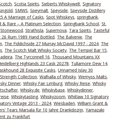
Scotch
,
Scotia Spirits
,
Sieberts Whiskywelt
,
Signatory
Singold
,
SMWS
,
Speymalt
,
Speyside
,
Speyside Distillery
25 A Marriage of Casks
,
Spot Whiskeys
,
springbank
,
 & Rare – A Platinum Selection
,
Springbank School
,
St.
,
Stonewood
,
Strathisla
,
Supernova
,
Tara Spirits
,
Tasteful
g 26 Rum 1989 Hand Bottled
,
The Balvenie
,
The
n
,
The Fiddichside 27 Murray McDavid 1997 - 2024
,
The
gs
,
The Scotch Malt Whisky Society
,
The Tempel Bar 15
,
adeira
,
The Tyrconnell 16
,
Thousand Mountains XX
eidelberg Highlands 23 Cask 20278
,
Tullamore Dew 14
,
Caskhound 28 Exquisite Casks
,
Unnamed Islay 30
Strength Collection
,
Walhalla of Whisky
,
Wemyss Malts
,
sky Dinner
,
Whisky Fair Limburg
,
Whisky Reise
,
Whisky
tschafter
,
Whisky.de
,
Whiskybase
,
Whiskydinner
,
reise
,
Whiskytasting
,
Whiskyzoom
,
Whitlaw 10 Signatory
natory Vintage 2013 - 2024
,
Wiesbaden
,
William Grant &
ers‘ Tears Marsala für 10 Jahre Drankdozijn
,
Yamazaki
ent zu Frankfurt