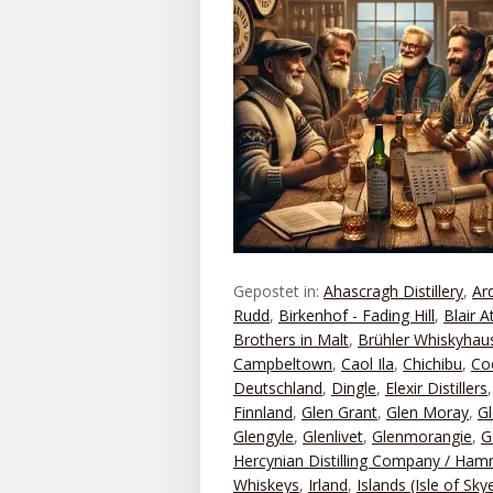
Gepostet in:
Ahascragh Distillery
,
Ar
Rudd
,
Birkenhof - Fading Hill
,
Blair A
Brothers in Malt
,
Brühler Whiskyhau
Campbeltown
,
Caol Ila
,
Chichibu
,
Co
Deutschland
,
Dingle
,
Elexir Distillers
Finnland
,
Glen Grant
,
Glen Moray
,
Gl
Glengyle
,
Glenlivet
,
Glenmorangie
,
G
Hercynian Distilling Company / Ha
Whiskeys
,
Irland
,
Islands (Isle of Sky