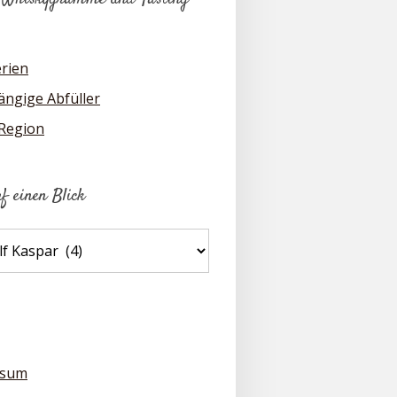
erien
ngige Abfüller
 Region
uf einen Blick
ssum