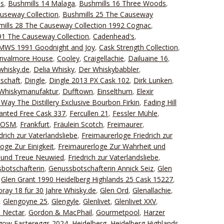
ds
,
Bushmills 14 Malaga
,
Bushmills 16 Three Woods
,
useway Collection
,
Bushmills 25 The Causeway
ills 28 The Causeway Collection 1992 Cognac
,
1 The Causeway Collection
,
Cadenhead's
,
 SMWS 1991 Goodnight and Joy
,
Cask Strength Collection
,
nvalmore House
,
Cooley
,
Craigellachie
,
Dailuaine 16
,
whisky.de
,
Delia Whisky
,
Der Whiskybabbler
,
schaft
,
Dingle
,
Dingle 2013 PX Cask 102
,
Dirk Lunken
,
Whiskymanufaktur
,
Dufftown
,
Einselthum
,
Elexir
Way The Distillery Exclusive Bourbon Firkin
,
Fading Hill
Wanted Free Cask 337
,
Fercullen 21
,
Fessler Mühle
,
FOSM
,
Frankfurt
,
Fräulein Scotch
,
Freimaurer
,
drich zur Vaterlandsliebe
,
Freimaurerloge Friedrich zur
oge Zur Einigkeit
,
Freimaurerloge Zur Wahrheit und
t und Treue Neuwied
,
Friedrich zur Vaterlandsliebe
,
botschafterin
,
Genussbotschafterin Annick Seiz
,
Glen
,
Glen Grant 1990 Heidelberg Highlands 25 Cask 15227
,
ray 18 für 30 Jahre Whisky.de
,
Glen Ord
,
Glenallachie
,
,
Glengoyne 25
,
Glengyle
,
Glenlivet
,
Glenlivet XXV
,
 Nectar
,
Gordon & MacPhail
,
Gourmetpool
,
Harzer
gow Eastereggs 2024
,
Heidelberg
,
Heidelberg Highlands
,