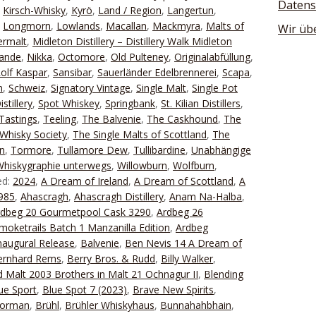
Datens
,
Kirsch-Whisky
,
Kyrö
,
Land / Region
,
Langertun
,
,
Longmorn
,
Lowlands
,
Macallan
,
Mackmyra
,
Malts of
Wir üb
ermalt
,
Midleton Distillery – Distillery Walk Midleton
lande
,
Nikka
,
Octomore
,
Old Pulteney
,
Originalabfüllung
,
olf Kaspar
,
Sansibar
,
Sauerländer Edelbrennerei
,
Scapa
,
n
,
Schweiz
,
Signatory Vintage
,
Single Malt
,
Single Pot
stillery
,
Spot Whiskey
,
Springbank
,
St. Kilian Distillers
,
Tastings
,
Teeling
,
The Balvenie
,
The Caskhound
,
The
Whisky Society
,
The Single Malts of Scottland
,
The
n
,
Tormore
,
Tullamore Dew
,
Tullibardine
,
Unabhängige
Whiskygraphie unterwegs
,
Willowburn
,
Wolfburn
,
ed:
2024
,
A Dream of Ireland
,
A Dream of Scottland
,
A
1985
,
Ahascragh
,
Ahascragh Distillery
,
Anam Na-Halba
,
rdbeg 20 Gourmetpool Cask 3290
,
Ardbeg 26
moketrails Batch 1 Manzanilla Edition
,
Ardbeg
naugural Release
,
Balvenie
,
Ben Nevis 14 A Dream of
ernhard Rems
,
Berry Bros. & Rudd
,
Billy Walker
,
 Malt 2003 Brothers in Malt 21 Ochnagur II
,
Blending
ue Sport
,
Blue Spot 7 (2023)
,
Brave New Spirits
,
Forman
,
Brühl
,
Brühler Whiskyhaus
,
Bunnahahbhain
,