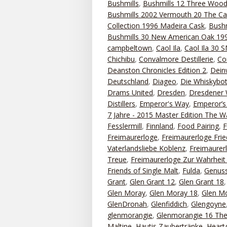
Bushmills
,
Bushmills 12 Three Woo
Bushmills 2002 Vermouth 20 The Ca
Collection 1996 Madeira Cask
,
Bushm
Bushmills 30 New American Oak 199
campbeltown
,
Caol Ila
,
Caol Ila 30
Chichibu
,
Convalmore Destillerie
,
Co
Deanston Chronicles Edition 2
,
Dein
Deutschland
,
Diageo
,
Die Whiskybot
Drams United
,
Dresden
,
Dresdener 
Distillers
,
Emperor's Way
,
Emperor’s 
7 Jahre - 2015 Master Edition The 
Fesslermill
,
Finnland
,
Food Pairing
,
Freimaurerloge
,
Freimaurerloge Frie
Vaterlandsliebe Koblenz
,
Freimaurerl
Treue
,
Freimaurerloge Zur Wahrhei
Friends of Single Malt
,
Fulda
,
Genuss
Grant
,
Glen Grant 12
,
Glen Grant 18
Glen Moray
,
Glen Moray 18
,
Glen Mo
GlenDronah
,
Glenfiddich
,
Glengoyne
glenmorangie
,
Glenmorangie 16 The
Maltine
,
Hautis Zaubertränke
,
Heart