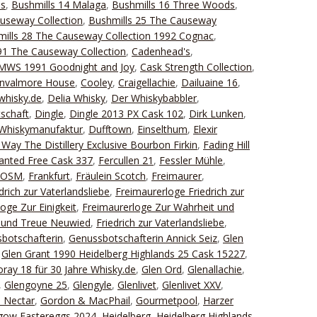
ds
,
Bushmills 14 Malaga
,
Bushmills 16 Three Woods
,
useway Collection
,
Bushmills 25 The Causeway
ills 28 The Causeway Collection 1992 Cognac
,
1 The Causeway Collection
,
Cadenhead's
,
 SMWS 1991 Goodnight and Joy
,
Cask Strength Collection
,
nvalmore House
,
Cooley
,
Craigellachie
,
Dailuaine 16
,
whisky.de
,
Delia Whisky
,
Der Whiskybabbler
,
schaft
,
Dingle
,
Dingle 2013 PX Cask 102
,
Dirk Lunken
,
Whiskymanufaktur
,
Dufftown
,
Einselthum
,
Elexir
Way The Distillery Exclusive Bourbon Firkin
,
Fading Hill
Wanted Free Cask 337
,
Fercullen 21
,
Fessler Mühle
,
FOSM
,
Frankfurt
,
Fräulein Scotch
,
Freimaurer
,
drich zur Vaterlandsliebe
,
Freimaurerloge Friedrich zur
oge Zur Einigkeit
,
Freimaurerloge Zur Wahrheit und
t und Treue Neuwied
,
Friedrich zur Vaterlandsliebe
,
botschafterin
,
Genussbotschafterin Annick Seiz
,
Glen
,
Glen Grant 1990 Heidelberg Highlands 25 Cask 15227
,
ray 18 für 30 Jahre Whisky.de
,
Glen Ord
,
Glenallachie
,
,
Glengoyne 25
,
Glengyle
,
Glenlivet
,
Glenlivet XXV
,
 Nectar
,
Gordon & MacPhail
,
Gourmetpool
,
Harzer
gow Eastereggs 2024
,
Heidelberg
,
Heidelberg Highlands
,