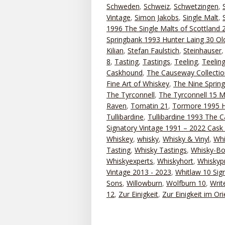
Schweden
,
Schweiz
,
Schwetzingen
,
Vintage
,
Simon Jakobs
,
Single Malt
,
1996 The Single Malts of Scottland 
Springbank 1993 Hunter Laing 30 Old
Kilian
,
Stefan Faulstich
,
Steinhauser
8
,
Tasting
,
Tastings
,
Teeling
,
Teelin
Caskhound
,
The Causeway Collectio
Fine Art of Whiskey
,
The Nine Sprin
The Tyrconnell
,
The Tyrconnell 15 M
Raven
,
Tomatin 21
,
Tormore 1995 H
Tullibardine
,
Tullibardine 1993 The 
Signatory Vintage 1991 – 2022 Cask 
Whiskey
,
whisky
,
Whisky & Vinyl
,
Whi
Tasting
,
Whisky Tastings
,
Whisky-Bo
Whiskyexperts
,
Whiskyhort
,
Whiskyp
Vintage 2013 - 2023
,
Whitlaw 10 Sig
Sons
,
Willowburn
,
Wolfburn 10
,
Writ
12
,
Zur Einigkeit
,
Zur Einigkeit im Ori