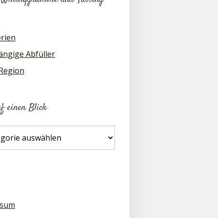
erien
ngige Abfüller
 Region
uf einen Blick
ssum