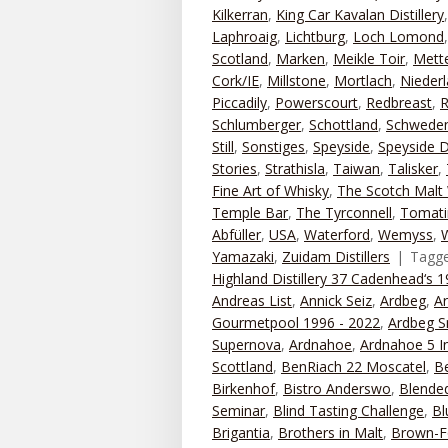
Kilkerran
,
King Car Kavalan Distillery
Laphroaig
,
Lichtburg
,
Loch Lomond
Scotland
,
Marken
,
Meikle Toir
,
Mett
Cork/IE
,
Millstone
,
Mortlach
,
Nieder
Piccadily
,
Powerscourt
,
Redbreast
,
R
Schlumberger
,
Schottland
,
Schwede
Still
,
Sonstiges
,
Speyside
,
Speyside Di
Stories
,
Strathisla
,
Taiwan
,
Talisker
,
Fine Art of Whisky
,
The Scotch Malt 
Temple Bar
,
The Tyrconnell
,
Tomati
Abfüller
,
USA
,
Waterford
,
Wemyss
,
Yamazaki
,
Zuidam Distillers
Tagg
Highland Distillery 37 Cadenhead‘s 
Andreas List
,
Annick Seiz
,
Ardbeg
,
A
Gourmetpool 1996 - 2022
,
Ardbeg S
Supernova
,
Ardnahoe
,
Ardnahoe 5 I
Scottland
,
BenRiach 22 Moscatel
,
B
Birkenhof
,
Bistro Anderswo
,
Blended
Seminar
,
Blind Tasting Challenge
,
Bl
Brigantia
,
Brothers in Malt
,
Brown-