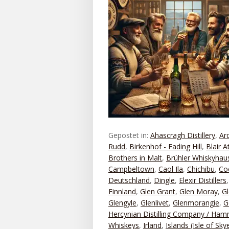
Gepostet in:
Ahascragh Distillery
,
Ar
Rudd
,
Birkenhof - Fading Hill
,
Blair A
Brothers in Malt
,
Brühler Whiskyhau
Campbeltown
,
Caol Ila
,
Chichibu
,
Co
Deutschland
,
Dingle
,
Elexir Distillers
Finnland
,
Glen Grant
,
Glen Moray
,
Gl
Glengyle
,
Glenlivet
,
Glenmorangie
,
G
Hercynian Distilling Company / Ha
Whiskeys
,
Irland
,
Islands (Isle of Sky