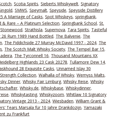
Scotch
,
Scotia Spirits
,
Sieberts Whiskywelt
,
Signatory
Singold
,
SMWS
,
Speymalt
,
Speyside
,
Speyside Distillery
25 A Marriage of Casks
,
Spot Whiskeys
,
springbank
,
 & Rare – A Platinum Selection
,
Springbank School
,
St.
,
Stonewood
,
Strathisla
,
Supernova
,
Tara Spirits
,
Tasteful
g 26 Rum 1989 Hand Bottled
,
The Balvenie
,
The
n
,
The Fiddichside 27 Murray McDavid 1997 - 2024
,
The
gs
,
The Scotch Malt Whisky Society
,
The Tempel Bar 15
,
adeira
,
The Tyrconnell 16
,
Thousand Mountains XX
eidelberg Highlands 23 Cask 20278
,
Tullamore Dew 14
,
Caskhound 28 Exquisite Casks
,
Unnamed Islay 30
Strength Collection
,
Walhalla of Whisky
,
Wemyss Malts
,
sky Dinner
,
Whisky Fair Limburg
,
Whisky Reise
,
Whisky
tschafter
,
Whisky.de
,
Whiskybase
,
Whiskydinner
,
reise
,
Whiskytasting
,
Whiskyzoom
,
Whitlaw 10 Signatory
natory Vintage 2013 - 2024
,
Wiesbaden
,
William Grant &
ers‘ Tears Marsala für 10 Jahre Drankdozijn
,
Yamazaki
ent zu Frankfurt