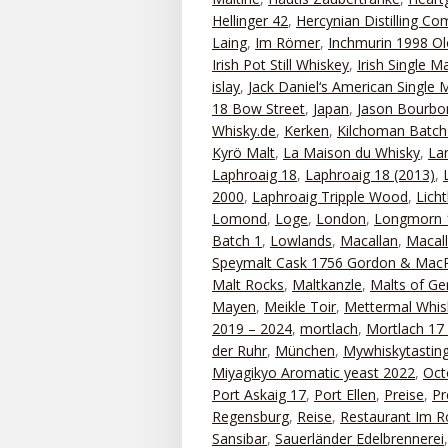
Hellinger 42
,
Hercynian Distilling C
Laing
,
Im Römer
,
Inchmurin 1998 Ol
Irish Pot Still Whiskey
,
Irish Single Ma
islay
,
Jack Daniel‘s American Single 
18 Bow Street
,
Japan
,
Jason Bourbo
Whisky.de
,
Kerken
,
Kilchoman Batch
Kyrö Malt
,
La Maison du Whisky
,
La
Laphroaig 18
,
Laphroaig 18 (2013)
,
2000
,
Laphroaig Tripple Wood
,
Lich
Lomond
,
Loge
,
London
,
Longmorn 
Batch 1
,
Lowlands
,
Macallan
,
Macal
Speymalt Cask 1756 Gordon & MacP
Malt Rocks
,
Maltkanzle
,
Malts of G
Mayen
,
Meikle Toir
,
Mettermal Whis
2019 – 2024
,
mortlach
,
Mortlach 17
der Ruhr
,
München
,
Mywhiskytastin
Miyagikyo Aromatic yeast 2022
,
Oct
Port Askaig 17
,
Port Ellen
,
Preise
,
Pr
Regensburg
,
Reise
,
Restaurant Im 
Sansibar
,
Sauerländer Edelbrennerei