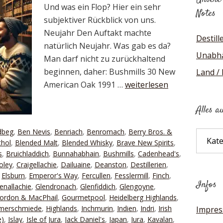
Und was ein Flop? Hier ein sehr
Notes
subjektiver Rückblick von uns.
Neujahr Den Auftakt machte
Destill
natürlich Neujahr. Was gab es da?
Unabhä
Man darf nicht zu zurückhaltend
beginnen, daher: Bushmills 30 New
Land /
American Oak 1991 …
weiterlesen
Alles a
dbeg
,
Ben Nevis
,
Benriach
,
Benromach
,
Berry Bros. &
Alles
thol
,
Blended Malt
,
Blended Whisky
,
Brave New Spirits
,
auf
s
,
Bruichladdich
,
Bunnahabhain
,
Bushmills
,
Cadenhead's
,
einen
oley
,
Craigellachie
,
Dailuaine
,
Deanston
,
Destillerien
,
Blick
,
Elsburn
,
Emperor's Way
,
Fercullen
,
Fesslermill
,
Finch
,
Infos
enallachie
,
Glendronach
,
Glenfiddich
,
Glengoyne
,
ordon & MacPhail
,
Gourmetpool
,
Heidelberg Highlands
,
mmerschmiede
,
Highlands
,
Inchmurin
,
Indien
,
Indri
,
Irish
Impre
e)
,
Islay
,
Isle of Jura
,
Jack Daniel's
,
Japan
,
Jura
,
Kavalan
,