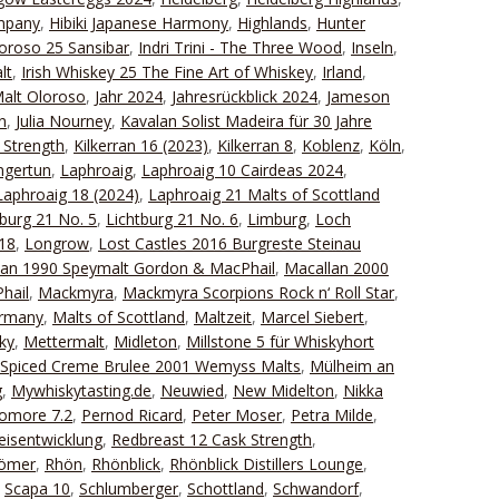
ompany
,
Hibiki Japanese Harmony
,
Highlands
,
Hunter
oroso 25 Sansibar
,
Indri Trini - The Three Wood
,
Inseln
,
lt
,
Irish Whiskey 25 The Fine Art of Whiskey
,
Irland
,
Malt Oloroso
,
Jahr 2024
,
Jahresrückblick 2024
,
Jameson
n
,
Julia Nourney
,
Kavalan Solist Madeira für 30 Jahre
 Strength
,
Kilkerran 16 (2023)
,
Kilkerran 8
,
Koblenz
,
Köln
,
ngertun
,
Laphroaig
,
Laphroaig 10 Cairdeas 2024
,
Laphroaig 18 (2024)
,
Laphroaig 21 Malts of Scottland
tburg 21 No. 5
,
Lichtburg 21 No. 6
,
Limburg
,
Loch
18
,
Longrow
,
Lost Castles 2016 Burgreste Steinau
lan 1990 Speymalt Gordon & MacPhail
,
Macallan 2000
hail
,
Mackmyra
,
Mackmyra Scorpions Rock n‘ Roll Star
,
ermany
,
Malts of Scottland
,
Maltzeit
,
Marcel Siebert
,
ky
,
Mettermalt
,
Midleton
,
Millstone 5 für Whiskyhort
 Spiced Creme Brulee 2001 Wemyss Malts
,
Mülheim an
g
,
Mywhiskytasting.de
,
Neuwied
,
New Midelton
,
Nikka
omore 7.2
,
Pernod Ricard
,
Peter Moser
,
Petra Milde
,
eisentwicklung
,
Redbreast 12 Cask Strength
,
Römer
,
Rhön
,
Rhönblick
,
Rhönblick Distillers Lounge
,
,
Scapa 10
,
Schlumberger
,
Schottland
,
Schwandorf
,