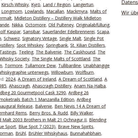
Datens
,
Kirsch-Whisky
,
Kyrö
,
Land / Region
,
Langertun
,
,
Longmorn
,
Lowlands
,
Macallan
,
Mackmyra
,
Malts of
Wir üb
ermalt
,
Midleton Distillery – Distillery Walk Midleton
lande
,
Nikka
,
Octomore
,
Old Pulteney
,
Originalabfüllung
,
olf Kaspar
,
Sansibar
,
Sauerländer Edelbrennerei
,
Scapa
,
n
,
Schweiz
,
Signatory Vintage
,
Single Malt
,
Single Pot
stillery
,
Spot Whiskey
,
Springbank
,
St. Kilian Distillers
,
Tastings
,
Teeling
,
The Balvenie
,
The Caskhound
,
The
Whisky Society
,
The Single Malts of Scottland
,
The
n
,
Tormore
,
Tullamore Dew
,
Tullibardine
,
Unabhängige
Whiskygraphie unterwegs
,
Willowburn
,
Wolfburn
,
ed:
2024
,
A Dream of Ireland
,
A Dream of Scottland
,
A
1985
,
Ahascragh
,
Ahascragh Distillery
,
Anam Na-Halba
,
rdbeg 20 Gourmetpool Cask 3290
,
Ardbeg 26
moketrails Batch 1 Manzanilla Edition
,
Ardbeg
naugural Release
,
Balvenie
,
Ben Nevis 14 A Dream of
ernhard Rems
,
Berry Bros. & Rudd
,
Billy Walker
,
 Malt 2003 Brothers in Malt 21 Ochnagur II
,
Blending
ue Sport
,
Blue Spot 7 (2023)
,
Brave New Spirits
,
Forman
,
Brühl
,
Brühler Whiskyhaus
,
Bunnahahbhain
,