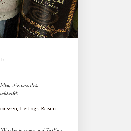
hten, die nur der
schreibt
messen, Tastings, Reisen…
 Whiskygramme und Tasting