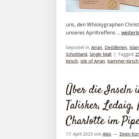
uns, den Whiskygraphen Christi
unseres Apriltreffens …
weiterl
Gepostet in:
Arran
,
Destillerien
,
Islan
Schottland
,
Single Malt
Tagged:
2
Kirsch
,
Isle of Arran
,
Kammer-Kirsch
Über die Inseln 
Talisker, Ledaig
Charlotte im Pip
17. April 2023
von
Alex
Einen Ko