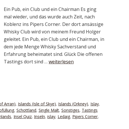
Ein Pub, ein Club und ein Chairman Es ging
mal wieder, und das wurde auch Zeit, nach
Koblenz ins Pipers Corner. Der dort ansässige
Whisky Club wird von meinem Freund Holger
geleitet. Ein Pub, ein Club und ein Chairman, in
dem jede Menge Whisky Sachverstand und
Erfahrung beheimatet sind. Glück Die offenen
Tastings dort sind …
weiterlesen
 of Arran)
,
Islands (Isle of Skye)
,
Islands (Orkney)
,
Islay
,
bfüllung
,
Schottland
,
Single Malt
,
Sonstiges
,
Tastings
hlands
,
Insel Quiz
,
Inseln
,
islay
,
Ledaig
,
Pipers Corner
,