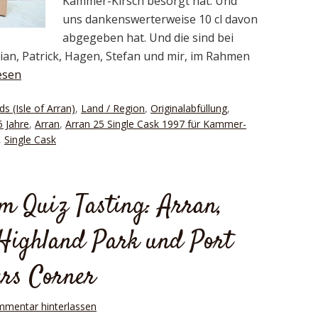
Kammer-Kirsch besorgt hat. Und
uns dankenswerterweise 10 cl davon
abgegeben hat. Und die sind bei
an, Patrick, Hagen, Stefan und mir, im Rahmen
esen
ds (Isle of Arran)
,
Land / Region
,
Originalabfüllung
,
5 Jahre
,
Arran
,
Arran 25 Single Cask 1997 für Kammer-
,
Single Cask
im Quiz Tasting: Arran,
, Highland Park und Port
ers Corner
mmentar hinterlassen