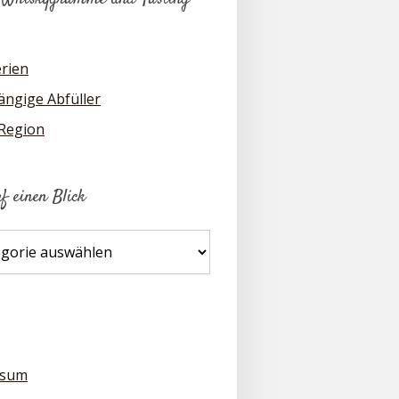
erien
ngige Abfüller
 Region
uf einen Blick
ssum