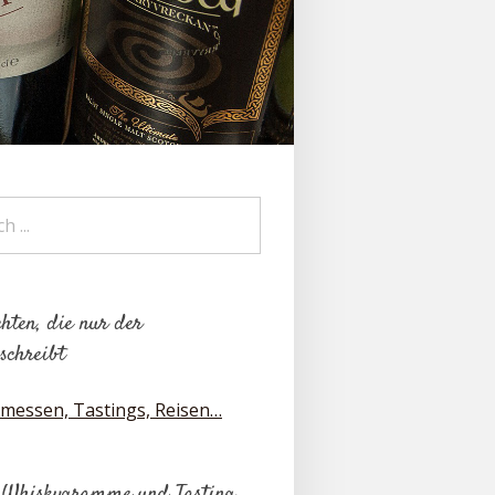
hten, die nur der
schreibt
messen, Tastings, Reisen…
 Whiskygramme und Tasting