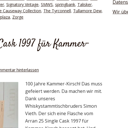
Datens
er
,
Signatory Vintage
,
SMWS
,
springbank
,
Talisker
,
e Causeway Collection
,
The Tyrconnell
,
Tullamore Dew
,
Wir üb
plaza
,
Zorge
 Cask 1997 für Kammer-
mmentar hinterlassen
100 Jahre Kammer-Kirsch! Das muss
gefeiert werden. Da machen wir mit.
Dank unseres
Whiskystammtischbruders Simon
Vieth. Der sich eine Flasche vom
Arran 25 Single Cask 1997 für