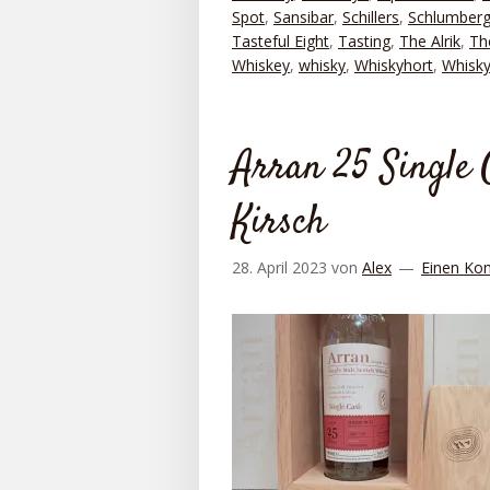
Spot
,
Sansibar
,
Schillers
,
Schlumberg
Tasteful Eight
,
Tasting
,
The Alrik
,
Th
Whiskey
,
whisky
,
Whiskyhort
,
Whisky
Arran 25 Single
Kirsch
28. April 2023
von
Alex
Einen Ko