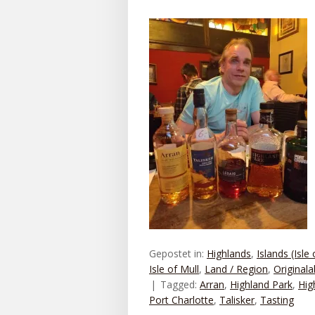
Gepostet in:
Highlands
,
Islands (Isle
Isle of Mull
,
Land / Region
,
Originala
Tagged:
Arran
,
Highland Park
,
Hig
Port Charlotte
,
Talisker
,
Tasting