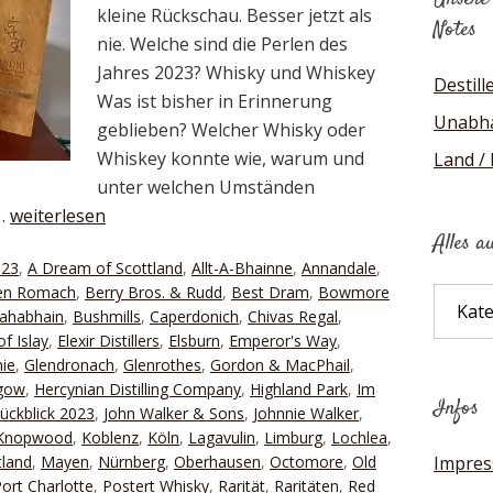
kleine Rückschau. Besser jetzt als
Notes
nie. Welche sind die Perlen des
Jahres 2023? Whisky und Whiskey
Destill
Was ist bisher in Erinnerung
Unabhä
geblieben? Welcher Whisky oder
Whiskey konnte wie, warum und
Land /
unter welchen Umständen
 …
weiterlesen
Alles a
023
,
A Dream of Scottland
,
Allt-A-Bhainne
,
Annandale
,
en Romach
,
Berry Bros. & Rudd
,
Best Dram
,
Bowmore
Alles
ahabhain
,
Bushmills
,
Caperdonich
,
Chivas Regal
,
auf
f Islay
,
Elexir Distillers
,
Elsburn
,
Emperor's Way
,
einen
hie
,
Glendronach
,
Glenrothes
,
Gordon & MacPhail
,
Blick
gow
,
Hercynian Distilling Company
,
Highland Park
,
Im
Infos
rückblick 2023
,
John Walker & Sons
,
Johnnie Walker
,
Knopwood
,
Koblenz
,
Köln
,
Lagavulin
,
Limburg
,
Lochlea
,
tland
,
Mayen
,
Nürnberg
,
Oberhausen
,
Octomore
,
Old
Impre
ort Charlotte
,
Postert Whisky
,
Rarität
,
Raritäten
,
Red