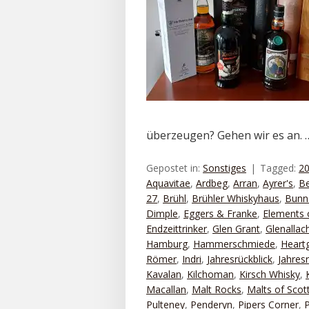
überzeugen? Gehen wir es an.
Gepostet in:
Sonstiges
Tagged:
2
Aquavitae
,
Ardbeg
,
Arran
,
Ayrer's
,
B
27
,
Brühl
,
Brühler Whiskyhaus
,
Bunn
Dimple
,
Eggers & Franke
,
Elements o
Endzeittrinker
,
Glen Grant
,
Glenallac
Hamburg
,
Hammerschmiede
,
Heart
Römer
,
Indri
,
Jahresrückblick
,
Jahres
Kavalan
,
Kilchoman
,
Kirsch Whisky
,
Macallan
,
Malt Rocks
,
Malts of Scot
Pulteney
,
Penderyn
,
Pipers Corner
,
P