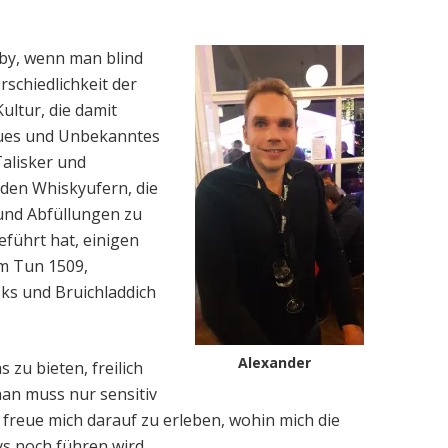
bby, wenn man blind
rschiedlichkeit der
ultur, die damit
Neues und Unbekanntes
Talisker und
 den Whiskyuf
ern, die
 und Abfüllungen zu
eführt hat, einigen
m Tun 1509,
ks und Bruichladdich
Alexander
 zu bieten, freilich
man muss nur sensitiv
 freue mich darauf zu erleben, wohin mich die
ys noch führen wird.