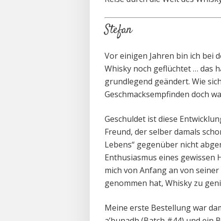
Stefan
Vor einigen Jahren bin ich bei
Whisky noch geflüchtet … das ha
grundlegend geändert. Wie sic
Geschmacksempfinden doch wa
Geschuldet ist diese Entwicklu
Freund, der selber damals sch
Lebens“ gegenüber nicht abge
Enthusiasmus eines gewissen H
mich von Anfang a
n von seiner
genommen hat, Whisky zu geni
Meine erste Bestellung war da
a’bunadh (Batch #44) und ein