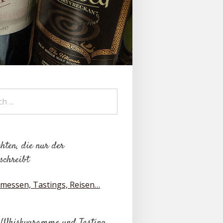
hten, die nur der
schreibt
messen, Tastings, Reisen…
 Whiskygramme und Tasting