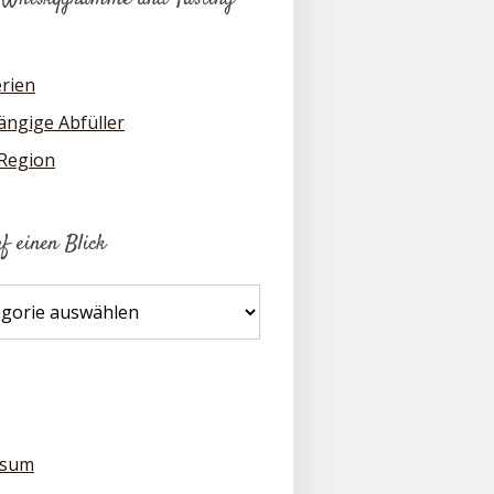
erien
ngige Abfüller
 Region
uf einen Blick
ssum