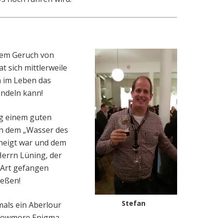
 dem Geruch von
t sich mittlerweile
h im Leben das
ndeln kann!
ng einem guten
on dem „Wasser des
neigt war und dem
errn Lüning, der
 Art gefangen
eßen!
Stefan
mals ein
Aberlour
 Bowmore Enigma.