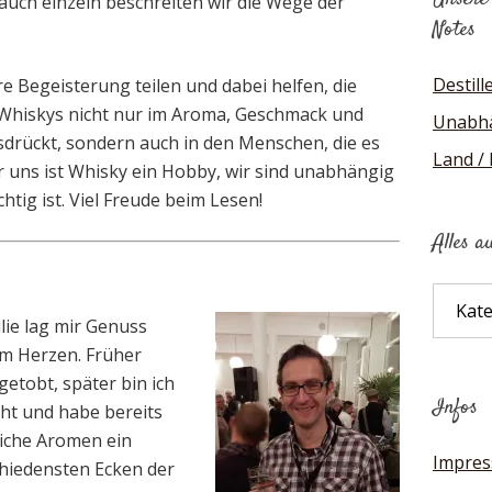
uch einzeln beschreiten wir die Wege der
Notes
Destill
e Begeisterung teilen und dabei helfen, die
es Whiskys nicht nur im Aroma, Geschmack und
Unabhä
rückt, sondern auch in den Menschen, die es
Land /
r uns ist Whisky ein Hobby, wir sind unabhängig
tig ist. Viel Freude beim Lesen!
Alles a
Alles
auf
lie lag mir Genuss
einen
am Herzen. Früher
Blick
etobt, später bin ich
Infos
cht und habe bereits
liche Aromen ein
Impre
chiedensten Ecken der