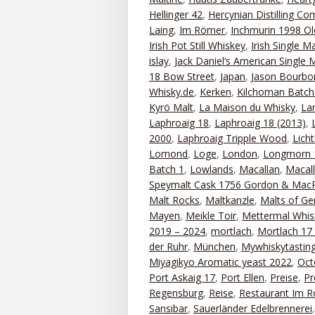
Hellinger 42
,
Hercynian Distilling C
Laing
,
Im Römer
,
Inchmurin 1998 Ol
Irish Pot Still Whiskey
,
Irish Single Ma
islay
,
Jack Daniel‘s American Single 
18 Bow Street
,
Japan
,
Jason Bourbo
Whisky.de
,
Kerken
,
Kilchoman Batch
Kyrö Malt
,
La Maison du Whisky
,
La
Laphroaig 18
,
Laphroaig 18 (2013)
,
2000
,
Laphroaig Tripple Wood
,
Lich
Lomond
,
Loge
,
London
,
Longmorn 
Batch 1
,
Lowlands
,
Macallan
,
Macal
Speymalt Cask 1756 Gordon & MacP
Malt Rocks
,
Maltkanzle
,
Malts of G
Mayen
,
Meikle Toir
,
Mettermal Whis
2019 – 2024
,
mortlach
,
Mortlach 17
der Ruhr
,
München
,
Mywhiskytastin
Miyagikyo Aromatic yeast 2022
,
Oct
Port Askaig 17
,
Port Ellen
,
Preise
,
Pr
Regensburg
,
Reise
,
Restaurant Im 
Sansibar
,
Sauerländer Edelbrennerei