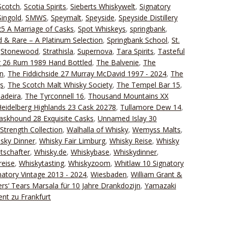
Scotch
,
Scotia Spirits
,
Sieberts Whiskywelt
,
Signatory
Singold
,
SMWS
,
Speymalt
,
Speyside
,
Speyside Distillery
25 A Marriage of Casks
,
Spot Whiskeys
,
springbank
,
 & Rare – A Platinum Selection
,
Springbank School
,
St.
,
Stonewood
,
Strathisla
,
Supernova
,
Tara Spirits
,
Tasteful
g 26 Rum 1989 Hand Bottled
,
The Balvenie
,
The
n
,
The Fiddichside 27 Murray McDavid 1997 - 2024
,
The
gs
,
The Scotch Malt Whisky Society
,
The Tempel Bar 15
,
adeira
,
The Tyrconnell 16
,
Thousand Mountains XX
eidelberg Highlands 23 Cask 20278
,
Tullamore Dew 14
,
Caskhound 28 Exquisite Casks
,
Unnamed Islay 30
Strength Collection
,
Walhalla of Whisky
,
Wemyss Malts
,
sky Dinner
,
Whisky Fair Limburg
,
Whisky Reise
,
Whisky
tschafter
,
Whisky.de
,
Whiskybase
,
Whiskydinner
,
reise
,
Whiskytasting
,
Whiskyzoom
,
Whitlaw 10 Signatory
natory Vintage 2013 - 2024
,
Wiesbaden
,
William Grant &
ers‘ Tears Marsala für 10 Jahre Drankdozijn
,
Yamazaki
ent zu Frankfurt