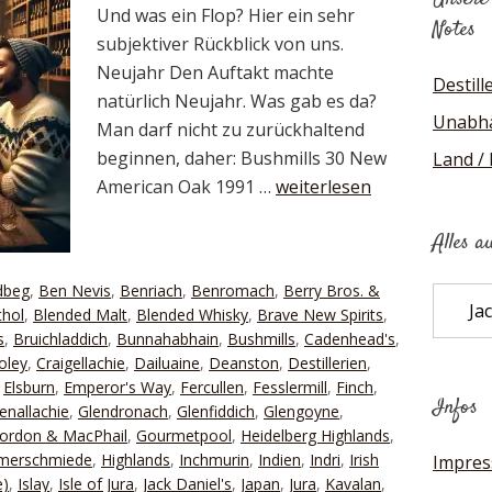
Und was ein Flop? Hier ein sehr
Notes
subjektiver Rückblick von uns.
Neujahr Den Auftakt machte
Destill
natürlich Neujahr. Was gab es da?
Unabhä
Man darf nicht zu zurückhaltend
beginnen, daher: Bushmills 30 New
Land /
American Oak 1991 …
weiterlesen
Alles a
dbeg
,
Ben Nevis
,
Benriach
,
Benromach
,
Berry Bros. &
Alles
thol
,
Blended Malt
,
Blended Whisky
,
Brave New Spirits
,
auf
s
,
Bruichladdich
,
Bunnahabhain
,
Bushmills
,
Cadenhead's
,
einen
oley
,
Craigellachie
,
Dailuaine
,
Deanston
,
Destillerien
,
Blick
,
Elsburn
,
Emperor's Way
,
Fercullen
,
Fesslermill
,
Finch
,
Infos
enallachie
,
Glendronach
,
Glenfiddich
,
Glengoyne
,
ordon & MacPhail
,
Gourmetpool
,
Heidelberg Highlands
,
mmerschmiede
,
Highlands
,
Inchmurin
,
Indien
,
Indri
,
Irish
Impre
e)
,
Islay
,
Isle of Jura
,
Jack Daniel's
,
Japan
,
Jura
,
Kavalan
,