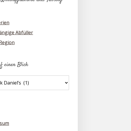
erien
ngige Abfüller
 Region
uf einen Blick
ssum