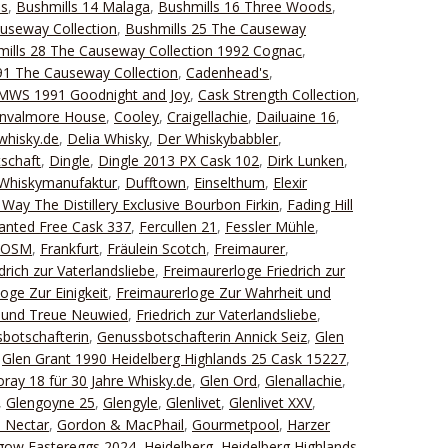
ds
,
Bushmills 14 Malaga
,
Bushmills 16 Three Woods
,
useway Collection
,
Bushmills 25 The Causeway
ills 28 The Causeway Collection 1992 Cognac
,
1 The Causeway Collection
,
Cadenhead's
,
 SMWS 1991 Goodnight and Joy
,
Cask Strength Collection
,
nvalmore House
,
Cooley
,
Craigellachie
,
Dailuaine 16
,
whisky.de
,
Delia Whisky
,
Der Whiskybabbler
,
schaft
,
Dingle
,
Dingle 2013 PX Cask 102
,
Dirk Lunken
,
Whiskymanufaktur
,
Dufftown
,
Einselthum
,
Elexir
Way The Distillery Exclusive Bourbon Firkin
,
Fading Hill
Wanted Free Cask 337
,
Fercullen 21
,
Fessler Mühle
,
FOSM
,
Frankfurt
,
Fräulein Scotch
,
Freimaurer
,
drich zur Vaterlandsliebe
,
Freimaurerloge Friedrich zur
oge Zur Einigkeit
,
Freimaurerloge Zur Wahrheit und
t und Treue Neuwied
,
Friedrich zur Vaterlandsliebe
,
botschafterin
,
Genussbotschafterin Annick Seiz
,
Glen
,
Glen Grant 1990 Heidelberg Highlands 25 Cask 15227
,
ray 18 für 30 Jahre Whisky.de
,
Glen Ord
,
Glenallachie
,
,
Glengoyne 25
,
Glengyle
,
Glenlivet
,
Glenlivet XXV
,
 Nectar
,
Gordon & MacPhail
,
Gourmetpool
,
Harzer
gow Eastereggs 2024
,
Heidelberg
,
Heidelberg Highlands
,