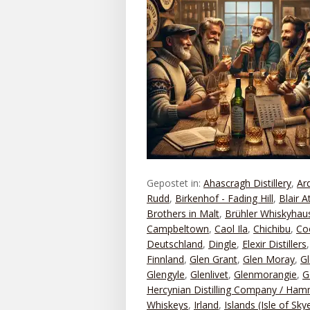
Gepostet in:
Ahascragh Distillery
,
Ar
Rudd
,
Birkenhof - Fading Hill
,
Blair A
Brothers in Malt
,
Brühler Whiskyhau
Campbeltown
,
Caol Ila
,
Chichibu
,
Co
Deutschland
,
Dingle
,
Elexir Distillers
Finnland
,
Glen Grant
,
Glen Moray
,
Gl
Glengyle
,
Glenlivet
,
Glenmorangie
,
G
Hercynian Distilling Company / Ha
Whiskeys
,
Irland
,
Islands (Isle of Sky