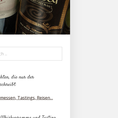
hten, die nur der
schreibt
messen, Tastings, Reisen…
 Whiskygramme und Tasting