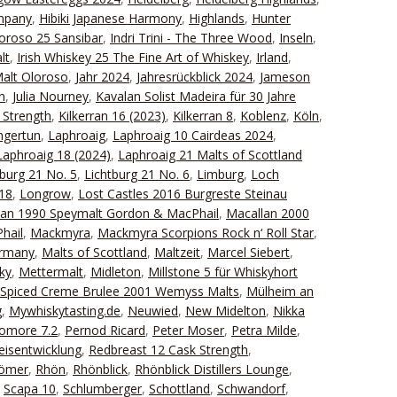
ompany
,
Hibiki Japanese Harmony
,
Highlands
,
Hunter
oroso 25 Sansibar
,
Indri Trini - The Three Wood
,
Inseln
,
lt
,
Irish Whiskey 25 The Fine Art of Whiskey
,
Irland
,
Malt Oloroso
,
Jahr 2024
,
Jahresrückblick 2024
,
Jameson
n
,
Julia Nourney
,
Kavalan Solist Madeira für 30 Jahre
 Strength
,
Kilkerran 16 (2023)
,
Kilkerran 8
,
Koblenz
,
Köln
,
ngertun
,
Laphroaig
,
Laphroaig 10 Cairdeas 2024
,
Laphroaig 18 (2024)
,
Laphroaig 21 Malts of Scottland
tburg 21 No. 5
,
Lichtburg 21 No. 6
,
Limburg
,
Loch
18
,
Longrow
,
Lost Castles 2016 Burgreste Steinau
lan 1990 Speymalt Gordon & MacPhail
,
Macallan 2000
hail
,
Mackmyra
,
Mackmyra Scorpions Rock n‘ Roll Star
,
ermany
,
Malts of Scottland
,
Maltzeit
,
Marcel Siebert
,
ky
,
Mettermalt
,
Midleton
,
Millstone 5 für Whiskyhort
 Spiced Creme Brulee 2001 Wemyss Malts
,
Mülheim an
g
,
Mywhiskytasting.de
,
Neuwied
,
New Midelton
,
Nikka
omore 7.2
,
Pernod Ricard
,
Peter Moser
,
Petra Milde
,
eisentwicklung
,
Redbreast 12 Cask Strength
,
Römer
,
Rhön
,
Rhönblick
,
Rhönblick Distillers Lounge
,
,
Scapa 10
,
Schlumberger
,
Schottland
,
Schwandorf
,