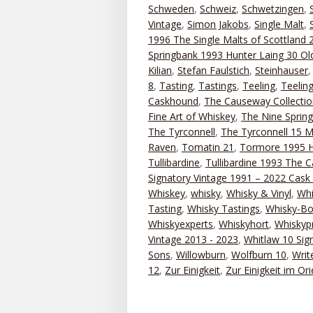
Schweden
,
Schweiz
,
Schwetzingen
,
Vintage
,
Simon Jakobs
,
Single Malt
,
1996 The Single Malts of Scottland 
Springbank 1993 Hunter Laing 30 Old
Kilian
,
Stefan Faulstich
,
Steinhauser
8
,
Tasting
,
Tastings
,
Teeling
,
Teelin
Caskhound
,
The Causeway Collectio
Fine Art of Whiskey
,
The Nine Sprin
The Tyrconnell
,
The Tyrconnell 15 M
Raven
,
Tomatin 21
,
Tormore 1995 H
Tullibardine
,
Tullibardine 1993 The 
Signatory Vintage 1991 – 2022 Cask 
Whiskey
,
whisky
,
Whisky & Vinyl
,
Whi
Tasting
,
Whisky Tastings
,
Whisky-Bo
Whiskyexperts
,
Whiskyhort
,
Whiskyp
Vintage 2013 - 2023
,
Whitlaw 10 Sig
Sons
,
Willowburn
,
Wolfburn 10
,
Writ
12
,
Zur Einigkeit
,
Zur Einigkeit im Ori