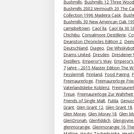
Bushmills
,
Bushmills 12 Three Woo
Bushmills 2002 Vermouth 20 The Ca
Collection 1996 Madeira Cask
,
Bushm
Bushmills 30 New American Oak 199
campbeltown
,
Caol Ila
,
Caol Ila 30
Chichibu
,
Convalmore Destillerie
,
Co
Deanston Chronicles Edition 2
,
Dein
Deutschland
,
Diageo
,
Die Whiskybot
Drams United
,
Dresden
,
Dresdener 
Distillers
,
Emperor's Way
,
Emperor’s 
7 Jahre - 2015 Master Edition The 
Fesslermill
,
Finnland
,
Food Pairing
,
Freimaurerloge
,
Freimaurerloge Frie
Vaterlandsliebe Koblenz
,
Freimaurerl
Treue
,
Freimaurerloge Zur Wahrhei
Friends of Single Malt
,
Fulda
,
Genuss
Grant
,
Glen Grant 12
,
Glen Grant 18
Glen Moray
,
Glen Moray 18
,
Glen Mo
GlenDronah
,
Glenfiddich
,
Glengoyne
glenmorangie
,
Glenmorangie 16 The
Maltine
,
Hautis Zaubertränke
,
Heart