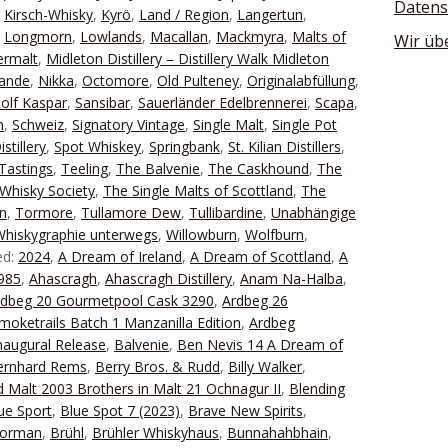
Datens
,
Kirsch-Whisky
,
Kyrö
,
Land / Region
,
Langertun
,
,
Longmorn
,
Lowlands
,
Macallan
,
Mackmyra
,
Malts of
Wir üb
ermalt
,
Midleton Distillery – Distillery Walk Midleton
lande
,
Nikka
,
Octomore
,
Old Pulteney
,
Originalabfüllung
,
olf Kaspar
,
Sansibar
,
Sauerländer Edelbrennerei
,
Scapa
,
n
,
Schweiz
,
Signatory Vintage
,
Single Malt
,
Single Pot
stillery
,
Spot Whiskey
,
Springbank
,
St. Kilian Distillers
,
Tastings
,
Teeling
,
The Balvenie
,
The Caskhound
,
The
Whisky Society
,
The Single Malts of Scottland
,
The
n
,
Tormore
,
Tullamore Dew
,
Tullibardine
,
Unabhängige
Whiskygraphie unterwegs
,
Willowburn
,
Wolfburn
,
ed:
2024
,
A Dream of Ireland
,
A Dream of Scottland
,
A
1985
,
Ahascragh
,
Ahascragh Distillery
,
Anam Na-Halba
,
rdbeg 20 Gourmetpool Cask 3290
,
Ardbeg 26
moketrails Batch 1 Manzanilla Edition
,
Ardbeg
naugural Release
,
Balvenie
,
Ben Nevis 14 A Dream of
ernhard Rems
,
Berry Bros. & Rudd
,
Billy Walker
,
 Malt 2003 Brothers in Malt 21 Ochnagur II
,
Blending
ue Sport
,
Blue Spot 7 (2023)
,
Brave New Spirits
,
Forman
,
Brühl
,
Brühler Whiskyhaus
,
Bunnahahbhain
,