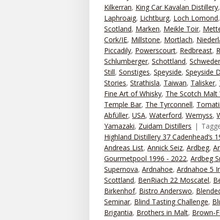
Kilkerran
,
King Car Kavalan Distillery
Laphroaig
,
Lichtburg
,
Loch Lomond
Scotland
,
Marken
,
Meikle Toir
,
Mett
Cork/IE
,
Millstone
,
Mortlach
,
Nieder
Piccadily
,
Powerscourt
,
Redbreast
,
R
Schlumberger
,
Schottland
,
Schwede
Still
,
Sonstiges
,
Speyside
,
Speyside Di
Stories
,
Strathisla
,
Taiwan
,
Talisker
,
Fine Art of Whisky
,
The Scotch Malt 
Temple Bar
,
The Tyrconnell
,
Tomati
Abfüller
,
USA
,
Waterford
,
Wemyss
,
Yamazaki
,
Zuidam Distillers
Tagg
Highland Distillery 37 Cadenhead‘s 
Andreas List
,
Annick Seiz
,
Ardbeg
,
A
Gourmetpool 1996 - 2022
,
Ardbeg S
Supernova
,
Ardnahoe
,
Ardnahoe 5 I
Scottland
,
BenRiach 22 Moscatel
,
B
Birkenhof
,
Bistro Anderswo
,
Blended
Seminar
,
Blind Tasting Challenge
,
Bl
Brigantia
,
Brothers in Malt
,
Brown-