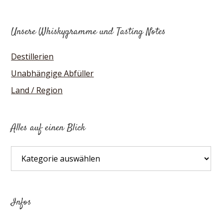
Unsere Whiskygramme und Tasting Notes
Destillerien
Unabhängige Abfüller
Land / Region
Alles auf einen Blick
Alles
auf
einen
Blick
Infos