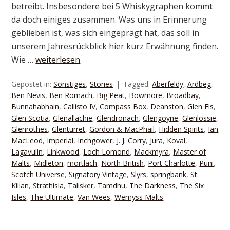
betreibt. Insbesondere bei 5 Whiskygraphen kommt
da doch einiges zusammen. Was uns in Erinnerung
geblieben ist, was sich eingeprägt hat, das soll in
unserem Jahresrückblick hier kurz Erwähnung finden.
Wie …
weiterlesen
Gepostet in:
Sonstiges
,
Stories
Tagged:
Aberfeldy
,
Ardbeg
,
Ben Nevis
,
Ben Romach
,
Big Peat
,
Bowmore
,
Broadbay
,
Bunnahabhain
,
Callisto IV
,
Compass Box
,
Deanston
,
Glen Els
,
Glen Scotia
,
Glenallachie
,
Glendronach
,
Glengoyne
,
Glenlossie
,
Glenrothes
,
Glenturret
,
Gordon & MacPhail
,
Hidden Spirits
,
Ian
MacLeod
,
Imperial
,
Inchgower
,
J. J. Corry
,
Jura
,
Koval
,
Lagavulin
,
Linkwood
,
Loch Lomond
,
Mackmyra
,
Master of
Malts
,
Midleton
,
mortlach
,
North British
,
Port Charlotte
,
Puni
,
Scotch Universe
,
Signatory Vintage
,
Slyrs
,
springbank
,
St.
Kilian
,
Strathisla
,
Talisker
,
Tamdhu
,
The Darkness
,
The Six
Isles
,
The Ultimate
,
Van Wees
,
Wemyss Malts