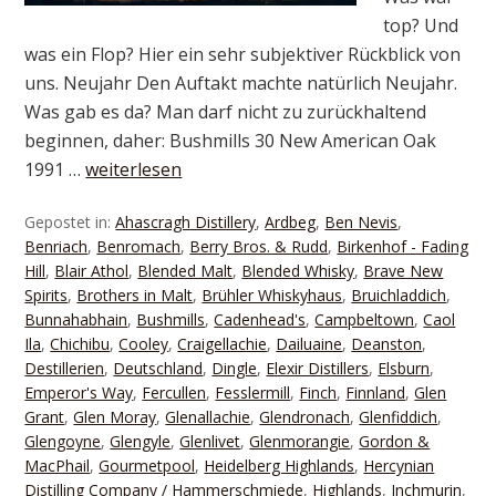
top? Und
was ein Flop? Hier ein sehr subjektiver Rückblick von
uns. Neujahr Den Auftakt machte natürlich Neujahr.
Was gab es da? Man darf nicht zu zurückhaltend
beginnen, daher: Bushmills 30 New American Oak
1991 …
weiterlesen
Gepostet in:
Ahascragh Distillery
,
Ardbeg
,
Ben Nevis
,
Benriach
,
Benromach
,
Berry Bros. & Rudd
,
Birkenhof - Fading
Hill
,
Blair Athol
,
Blended Malt
,
Blended Whisky
,
Brave New
Spirits
,
Brothers in Malt
,
Brühler Whiskyhaus
,
Bruichladdich
,
Bunnahabhain
,
Bushmills
,
Cadenhead's
,
Campbeltown
,
Caol
Ila
,
Chichibu
,
Cooley
,
Craigellachie
,
Dailuaine
,
Deanston
,
Destillerien
,
Deutschland
,
Dingle
,
Elexir Distillers
,
Elsburn
,
Emperor's Way
,
Fercullen
,
Fesslermill
,
Finch
,
Finnland
,
Glen
Grant
,
Glen Moray
,
Glenallachie
,
Glendronach
,
Glenfiddich
,
Glengoyne
,
Glengyle
,
Glenlivet
,
Glenmorangie
,
Gordon &
MacPhail
,
Gourmetpool
,
Heidelberg Highlands
,
Hercynian
Distilling Company / Hammerschmiede
,
Highlands
,
Inchmurin
,