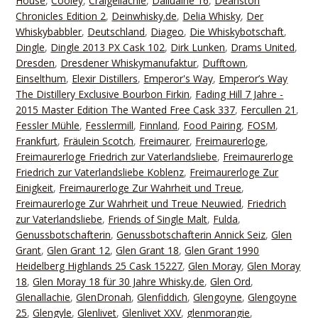
House
,
Cooley
,
Craigellachie
,
Dailuaine 16
,
Deanston
Chronicles Edition 2
,
Deinwhisky.de
,
Delia Whisky
,
Der
Whiskybabbler
,
Deutschland
,
Diageo
,
Die Whiskybotschaft
,
Dingle
,
Dingle 2013 PX Cask 102
,
Dirk Lunken
,
Drams United
,
Dresden
,
Dresdener Whiskymanufaktur
,
Dufftown
,
Einselthum
,
Elexir Distillers
,
Emperor's Way
,
Emperor’s Way
The Distillery Exclusive Bourbon Firkin
,
Fading Hill 7 Jahre -
2015 Master Edition The Wanted Free Cask 337
,
Fercullen 21
,
Fessler Mühle
,
Fesslermill
,
Finnland
,
Food Pairing
,
FOSM
,
Frankfurt
,
Fräulein Scotch
,
Freimaurer
,
Freimaurerloge
,
Freimaurerloge Friedrich zur Vaterlandsliebe
,
Freimaurerloge
Friedrich zur Vaterlandsliebe Koblenz
,
Freimaurerloge Zur
Einigkeit
,
Freimaurerloge Zur Wahrheit und Treue
,
Freimaurerloge Zur Wahrheit und Treue Neuwied
,
Friedrich
zur Vaterlandsliebe
,
Friends of Single Malt
,
Fulda
,
Genussbotschafterin
,
Genussbotschafterin Annick Seiz
,
Glen
Grant
,
Glen Grant 12
,
Glen Grant 18
,
Glen Grant 1990
Heidelberg Highlands 25 Cask 15227
,
Glen Moray
,
Glen Moray
18
,
Glen Moray 18 für 30 Jahre Whisky.de
,
Glen Ord
,
Glenallachie
,
GlenDronah
,
Glenfiddich
,
Glengoyne
,
Glengoyne
25
,
Glengyle
,
Glenlivet
,
Glenlivet XXV
,
glenmorangie
,