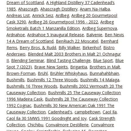
Dream of Scottland
,
A Highland Distillery 37 Cadenhead‘s
1985
,
Ahascragh
,
Ahascragh Distillery
,
Anam Na-Halba
,
Andreas List
,
Annick Seiz
,
Ardbeg
,
Ardbeg 20 Gourmetpool
Cask 3290
,
Ardbeg 26 Gourmetpool 1996 - 2022
,
Ardbeg
Smoketrails Batch 1 Manzanilla Edition
,
Ardbeg Supernova
,
Ardnahoe
,
Ardnahoe 5 Inaugural Release
,
Balvenie
,
Ben Nevis
14 A Dream of Scottland
,
BenRiach 22 Moscatel
,
Bernhard
Rems
,
Berry Bros. & Rudd
,
Billy Walker
,
Birkenhof
,
Bistro
Anderswo
,
Blended Malt 2003 Brothers in Malt 21 Ochnagur
II
,
Blending Seminar
,
Blind Tasting Challenge
,
Blue Sport
,
Blue
Spot 7 (2023)
,
Brave New Spirits
,
Brigantia
,
Brothers in Malt
,
Brown-Forman
,
Brühl
,
Brühler Whiskyhaus
,
Bunnahahbhain
,
Bushmills
,
Bushmills 12 Three Woods
,
Bushmills 14 Malaga
,
Bushmills 16 Three Woods
,
Bushmills 2002 Vermouth 20 The
Causeway Collection
,
Bushmills 25 The Causeway Collection
1996 Madeira Cask
,
Bushmills 28 The Causeway Collection
1992 Cognac
,
Bushmills 30 New American Oak 1991 The
Causeway Collection
,
Cadenhead's
,
campbeltown
,
Caol Ila
,
Caol Ila 30 SMWS 1991 Goodnight and Joy
,
Cask Strength
Collection
,
Chichibu
,
Convalmore Destillerie
,
Convalmore