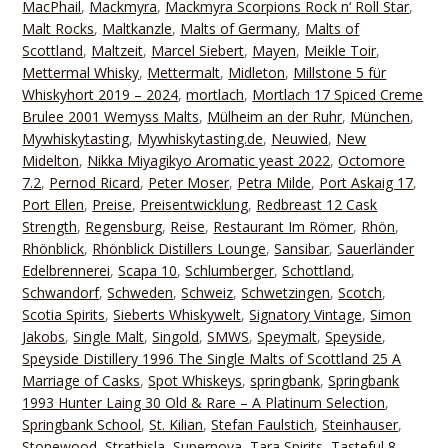
MacPhail
,
Mackmyra
,
Mackmyra Scorpions Rock n‘ Roll Star
,
Malt Rocks
,
Maltkanzle
,
Malts of Germany
,
Malts of
Scottland
,
Maltzeit
,
Marcel Siebert
,
Mayen
,
Meikle Toir
,
Mettermal Whisky
,
Mettermalt
,
Midleton
,
Millstone 5 für
Whiskyhort 2019 – 2024
,
mortlach
,
Mortlach 17 Spiced Creme
Brulee 2001 Wemyss Malts
,
Mülheim an der Ruhr
,
München
,
Mywhiskytasting
,
Mywhiskytasting.de
,
Neuwied
,
New
Midelton
,
Nikka Miyagikyo Aromatic yeast 2022
,
Octomore
7.2
,
Pernod Ricard
,
Peter Moser
,
Petra Milde
,
Port Askaig 17
,
Port Ellen
,
Preise
,
Preisentwicklung
,
Redbreast 12 Cask
Strength
,
Regensburg
,
Reise
,
Restaurant Im Römer
,
Rhön
,
Rhönblick
,
Rhönblick Distillers Lounge
,
Sansibar
,
Sauerländer
Edelbrennerei
,
Scapa 10
,
Schlumberger
,
Schottland
,
Schwandorf
,
Schweden
,
Schweiz
,
Schwetzingen
,
Scotch
,
Scotia Spirits
,
Sieberts Whiskywelt
,
Signatory Vintage
,
Simon
Jakobs
,
Single Malt
,
Singold
,
SMWS
,
Speymalt
,
Speyside
,
Speyside Distillery 1996 The Single Malts of Scottland 25 A
Marriage of Casks
,
Spot Whiskeys
,
springbank
,
Springbank
1993 Hunter Laing 30 Old & Rare – A Platinum Selection
,
Springbank School
,
St. Kilian
,
Stefan Faulstich
,
Steinhauser
,
Stonewood
,
Strathisla
,
Supernova
,
Tara Spirits
,
Tasteful 8
,