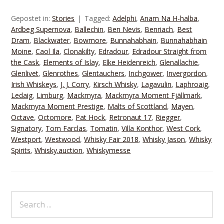
Gepostet in:
Stories
Tagged:
Adelphi
,
Anam Na H-halba
,
Ardbeg Supernova
,
Ballechin
,
Ben Nevis
,
Benriach
,
Best
Dram
,
Blackwater
,
Bowmore
,
Bunnahabhain
,
Bunnahabhain
Moine
,
Caol Ila
,
Clonakilty
,
Edradour
,
Edradour Straight from
the Cask
,
Elements of Islay
,
Elke Heidenreich
,
Glenallachie
,
Glenlivet
,
Glenrothes
,
Glentauchers
,
Inchgower
,
Invergordon
,
Irish Whiskeys
,
J. J. Corry
,
Kirsch Whisky
,
Lagavulin
,
Laphroaig
,
Ledaig
,
Limburg
,
Mackmyra
,
Mackmyra Moment Fjällmark
,
Mackmyra Moment Prestige
,
Malts of Scottland
,
Mayen
,
Octave
,
Octomore
,
Pat Hock
,
Retronaut 17
,
Riegger
,
Signatory
,
Tom Farclas
,
Tomatin
,
Villa Konthor
,
West Cork
,
Westport
,
Westwood
,
Whisky Fair 2018
,
Whisky Jason
,
Whisky
Spirits
,
Whisky.auction
,
Whiskymesse