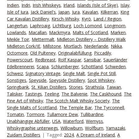
Indien
,
Indri
,
Irish Whiskeys
,
Irland
,
Islands (Isle of Skye)
,
Islay
,
Isle of Jura
,
Jack Daniel's
,
Japan
,
Jura
,
Kavalan
,
Kilkerran
,
King
Car Kavalan Distillery
,
Kirsch-Whisky
,
Kyrö
,
Land / Region
,
Langertun
,
Laphroaig
,
Lichtburg
,
Loch Lomond
,
Longmorn
,
Lowlands
,
Macallan
,
Mackmyra
,
Malts of Scotland
,
Marken
,
Meikle Toir
,
Mettermalt
,
Midleton Distillery – Distillery Walk
Midleton Cork/IE
,
Millstone
,
Mortlach
,
Niederlande
,
Nikka
,
Octomore
,
Old Pulteney
,
Originalabfüllung
,
Piccadily
,
Powerscourt
,
Redbreast
,
Rolf Kaspar
,
Sansibar
,
Sauerländer
Edelbrennerei
,
Scapa
,
Schlumberger
,
Schottland
,
Schweden
,
Schweiz
,
Signatory Vintage
,
Single Malt
,
Single Pot Still
,
Sonstiges
,
Speyside
,
Speyside Distillery
,
Spot Whiskey
,
Springbank
,
St. Kilian Distillers
,
Stories
,
Strathisla
,
Taiwan
,
Talisker
,
Tastings
,
Teeling
,
The Balvenie
,
The Caskhound
,
The
Fine Art of Whisky
,
The Scotch Malt Whisky Society
,
The
Single Malts of Scottland
,
The Temple Bar
,
The Tyrconnell
,
Tomatin
,
Tormore
,
Tullamore Dew
,
Tullibardine
,
Unabhängige Abfüller
,
USA
,
Waterford
,
Wemyss
,
Whiskygraphie unterwegs
,
Willowburn
,
Wolfburn
,
Yamazaki
,
Zuidam Distillers
Tagged:
2024
,
A Dream of Ireland
,
A