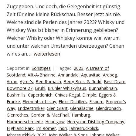
Zugegeben. Und doch, die Gelegenheit ist günstig.
Zeit für eine kleine Rückschau. Besser jetzt als nie.
Welche sind die Perlen des Jahres 2023? Whisky und
Whiskey Was ist bisher in Erinnerung geblieben?
Welcher Whisky oder Whiskey konnte wie, warum
und unter welchen Umständen überzeugen? Gehen
wir es an. …
weiterlesen
Gepostet in:
Sonstiges
Tagged:
2023
,
A Dream of
Scottland
,
Allt-A-Bhainne
,
Annandale
,
Aquavitae
,
Ardbeg
,
Arran
,
Ayrer's
,
Ben Romach
,
Berry Bros. & Rudd
,
Best Dram
,
Bowmore 27
,
Brühl
,
Brühler Whiskyhaus
,
Bunnahabhain
,
Bushmills
,
Caperdonich
,
Chivas Regal
,
Dimple
,
Eggers &
Franke
,
Elements of Islay
,
Elexir Distillers
,
Elsburn
,
Emperor's
Way
,
Endzeittrinker
,
Glen Grant
,
Glenallachie
,
Glendronach
,
Glenrothes
,
Gordon & MacPhail
,
Hamburg
,
Hammerschmiede
,
Heartgow
,
Hercynian Distilling Company
,
Highland Park
,
Im Römer
,
Indri
,
Jahresrückblick
,
Jahresrückblick 2023
,
John Walker & Sons
,
Johnnie Walker
,