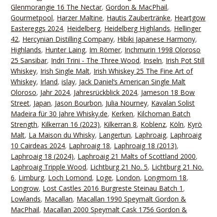
Glenmorangie 16 The Nectar
,
Gordon & MacPhail
,
Gourmetpool
,
Harzer Maltine
,
Hautis Zaubertränke
,
Heartgow
Eastereggs 2024
,
Heidelberg
,
Heidelberg Highlands
,
Hellinger
42
,
Hercynian Distilling Company
,
Hibiki Japanese Harmony
,
Highlands
,
Hunter Laing
,
Im Römer
,
Inchmurin 1998 Oloroso
25 Sansibar
,
Indri Trini - The Three Wood
,
Inseln
,
Irish Pot Still
Whiskey
,
Irish Single Malt
,
Irish Whiskey 25 The Fine Art of
Whiskey
,
Irland
,
islay
,
Jack Daniel‘s American Single Malt
Oloroso
,
Jahr 2024
,
Jahresrückblick 2024
,
Jameson 18 Bow
Street
,
Japan
,
Jason Bourbon
,
Julia Nourney
,
Kavalan Solist
Madeira für 30 Jahre Whisky.de
,
Kerken
,
Kilchoman Batch
Strength
,
Kilkerran 16 (2023)
,
Kilkerran 8
,
Koblenz
,
Köln
,
Kyrö
Malt
,
La Maison du Whisky
,
Langertun
,
Laphroaig
,
Laphroaig
10 Cairdeas 2024
,
Laphroaig 18
,
Laphroaig 18 (2013)
,
Laphroaig 18 (2024)
,
Laphroaig 21 Malts of Scottland 2000
,
Laphroaig Tripple Wood
,
Lichtburg 21 No. 5
,
Lichtburg 21 No.
6
,
Limburg
,
Loch Lomond
,
Loge
,
London
,
Longmorn 18
,
Longrow
,
Lost Castles 2016 Burgreste Steinau Batch 1
,
Lowlands
,
Macallan
,
Macallan 1990 Speymalt Gordon &
MacPhail
,
Macallan 2000 Speymalt Cask 1756 Gordon &