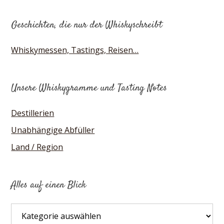
Geschichten, die nur der Whiskyschreibt
Whiskymessen, Tastings, Reisen…
Unsere Whiskygramme und Tasting Notes
Destillerien
Unabhängige Abfüller
Land / Region
Alles auf einen Blick
Alles
auf