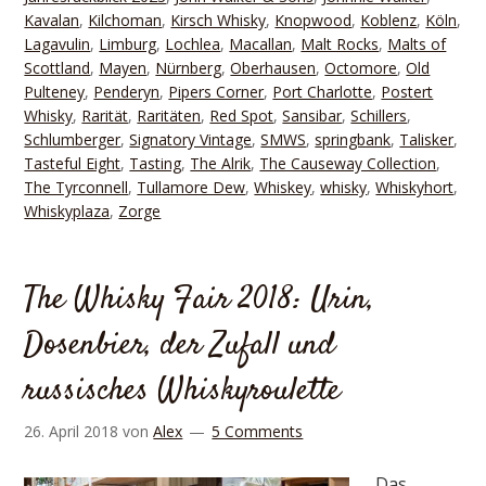
Kavalan
,
Kilchoman
,
Kirsch Whisky
,
Knopwood
,
Koblenz
,
Köln
,
Lagavulin
,
Limburg
,
Lochlea
,
Macallan
,
Malt Rocks
,
Malts of
Scottland
,
Mayen
,
Nürnberg
,
Oberhausen
,
Octomore
,
Old
Pulteney
,
Penderyn
,
Pipers Corner
,
Port Charlotte
,
Postert
Whisky
,
Rarität
,
Raritäten
,
Red Spot
,
Sansibar
,
Schillers
,
Schlumberger
,
Signatory Vintage
,
SMWS
,
springbank
,
Talisker
,
Tasteful Eight
,
Tasting
,
The Alrik
,
The Causeway Collection
,
The Tyrconnell
,
Tullamore Dew
,
Whiskey
,
whisky
,
Whiskyhort
,
Whiskyplaza
,
Zorge
The Whisky Fair 2018: Urin,
Dosenbier, der Zufall und
russisches Whiskyroulette
26. April 2018
von
Alex
5 Comments
Das