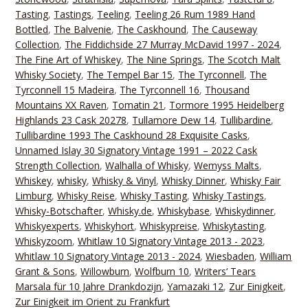
Tasting
,
Tastings
,
Teeling
,
Teeling 26 Rum 1989 Hand
Bottled
,
The Balvenie
,
The Caskhound
,
The Causeway
Collection
,
The Fiddichside 27 Murray McDavid 1997 - 2024
,
The Fine Art of Whiskey
,
The Nine Springs
,
The Scotch Malt
Whisky Society
,
The Tempel Bar 15
,
The Tyrconnell
,
The
Tyrconnell 15 Madeira
,
The Tyrconnell 16
,
Thousand
Mountains XX Raven
,
Tomatin 21
,
Tormore 1995 Heidelberg
Highlands 23 Cask 20278
,
Tullamore Dew 14
,
Tullibardine
,
Tullibardine 1993 The Caskhound 28 Exquisite Casks
,
Unnamed Islay 30 Signatory Vintage 1991 – 2022 Cask
Strength Collection
,
Walhalla of Whisky
,
Wemyss Malts
,
Whiskey
,
whisky
,
Whisky & Vinyl
,
Whisky Dinner
,
Whisky Fair
Limburg
,
Whisky Reise
,
Whisky Tasting
,
Whisky Tastings
,
Whisky-Botschafter
,
Whisky.de
,
Whiskybase
,
Whiskydinner
,
Whiskyexperts
,
Whiskyhort
,
Whiskypreise
,
Whiskytasting
,
Whiskyzoom
,
Whitlaw 10 Signatory Vintage 2013 - 2023
,
Whitlaw 10 Signatory Vintage 2013 - 2024
,
Wiesbaden
,
William
Grant & Sons
,
Willowburn
,
Wolfburn 10
,
Writers‘ Tears
Marsala für 10 Jahre Drankdozijn
,
Yamazaki 12
,
Zur Einigkeit
,
Zur Einigkeit im Orient zu Frankfurt