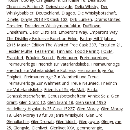
House
,
Cooley
,
Craigellachie
,
Dailuaine 16
,
Deanston
Chronicles Edition 2
,
Deinwhisky.de
,
Delia Whisky
,
Der
Whiskybabbler
,
Deutschland
,
Diageo
,
Die Whiskybotschaft
,
Dingle
,
Dingle 2013 PX Cask 102
,
Dirk Lunken
,
Drams United
,
Dresden
,
Dresdener Whiskymanufaktur
,
Dufftown
,
Einselthum
,
Elexir Distillers
,
Emperor's Way
,
Emperor’s Way
The Distillery Exclusive Bourbon Firkin
,
Fading Hill 7 Jahre -
2015 Master Edition The Wanted Free Cask 337
,
Fercullen 21
,
Fessler Mühle
,
Fesslermill
,
Finnland
,
Food Pairing
,
FOSM
,
Frankfurt
,
Fräulein Scotch
,
Freimaurer
,
Freimaurerloge
,
Freimaurerloge Friedrich zur Vaterlandsliebe
,
Freimaurerloge
Friedrich zur Vaterlandsliebe Koblenz
,
Freimaurerloge Zur
Einigkeit
,
Freimaurerloge Zur Wahrheit und Treue
,
Freimaurerloge Zur Wahrheit und Treue Neuwied
,
Friedrich
zur Vaterlandsliebe
,
Friends of Single Malt
,
Fulda
,
Genussbotschafterin
,
Genussbotschafterin Annick Seiz
,
Glen
Grant
,
Glen Grant 12
,
Glen Grant 18
,
Glen Grant 1990
Heidelberg Highlands 25 Cask 15227
,
Glen Moray
,
Glen Moray
18
,
Glen Moray 18 für 30 Jahre Whisky.de
,
Glen Ord
,
Glenallachie
,
GlenDronah
,
Glenfiddich
,
Glengoyne
,
Glengoyne
25
,
Glengyle
,
Glenlivet
,
Glenlivet XXV
,
glenmorangie
,