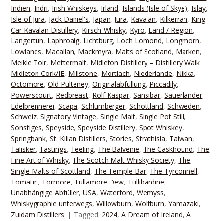
Indien
,
Indri
,
Irish Whiskeys
,
Irland
,
Islands (Isle of Skye)
,
Islay
,
Isle of Jura
,
Jack Daniel's
,
Japan
,
Jura
,
Kavalan
,
Kilkerran
,
King
Car Kavalan Distillery
,
Kirsch-Whisky
,
Kyrö
,
Land / Region
,
Langertun
,
Laphroaig
,
Lichtburg
,
Loch Lomond
,
Longmorn
,
Lowlands
,
Macallan
,
Mackmyra
,
Malts of Scotland
,
Marken
,
Meikle Toir
,
Mettermalt
,
Midleton Distillery – Distillery Walk
Midleton Cork/IE
,
Millstone
,
Mortlach
,
Niederlande
,
Nikka
,
Octomore
,
Old Pulteney
,
Originalabfüllung
,
Piccadily
,
Powerscourt
,
Redbreast
,
Rolf Kaspar
,
Sansibar
,
Sauerländer
Edelbrennerei
,
Scapa
,
Schlumberger
,
Schottland
,
Schweden
,
Schweiz
,
Signatory Vintage
,
Single Malt
,
Single Pot Still
,
Sonstiges
,
Speyside
,
Speyside Distillery
,
Spot Whiskey
,
Springbank
,
St. Kilian Distillers
,
Stories
,
Strathisla
,
Taiwan
,
Talisker
,
Tastings
,
Teeling
,
The Balvenie
,
The Caskhound
,
The
Fine Art of Whisky
,
The Scotch Malt Whisky Society
,
The
Single Malts of Scottland
,
The Temple Bar
,
The Tyrconnell
,
Tomatin
,
Tormore
,
Tullamore Dew
,
Tullibardine
,
Unabhängige Abfüller
,
USA
,
Waterford
,
Wemyss
,
Whiskygraphie unterwegs
,
Willowburn
,
Wolfburn
,
Yamazaki
,
Zuidam Distillers
Tagged:
2024
,
A Dream of Ireland
,
A