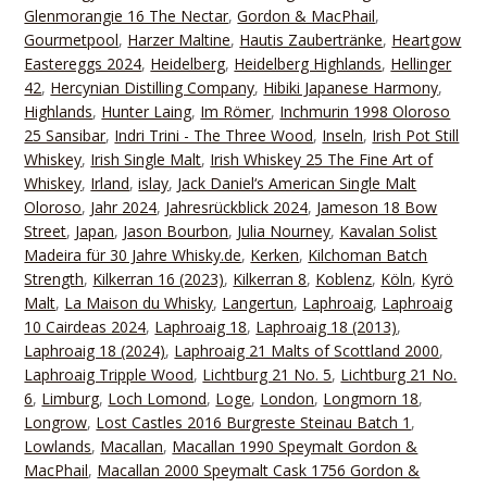
Glenmorangie 16 The Nectar
,
Gordon & MacPhail
,
Gourmetpool
,
Harzer Maltine
,
Hautis Zaubertränke
,
Heartgow
Eastereggs 2024
,
Heidelberg
,
Heidelberg Highlands
,
Hellinger
42
,
Hercynian Distilling Company
,
Hibiki Japanese Harmony
,
Highlands
,
Hunter Laing
,
Im Römer
,
Inchmurin 1998 Oloroso
25 Sansibar
,
Indri Trini - The Three Wood
,
Inseln
,
Irish Pot Still
Whiskey
,
Irish Single Malt
,
Irish Whiskey 25 The Fine Art of
Whiskey
,
Irland
,
islay
,
Jack Daniel‘s American Single Malt
Oloroso
,
Jahr 2024
,
Jahresrückblick 2024
,
Jameson 18 Bow
Street
,
Japan
,
Jason Bourbon
,
Julia Nourney
,
Kavalan Solist
Madeira für 30 Jahre Whisky.de
,
Kerken
,
Kilchoman Batch
Strength
,
Kilkerran 16 (2023)
,
Kilkerran 8
,
Koblenz
,
Köln
,
Kyrö
Malt
,
La Maison du Whisky
,
Langertun
,
Laphroaig
,
Laphroaig
10 Cairdeas 2024
,
Laphroaig 18
,
Laphroaig 18 (2013)
,
Laphroaig 18 (2024)
,
Laphroaig 21 Malts of Scottland 2000
,
Laphroaig Tripple Wood
,
Lichtburg 21 No. 5
,
Lichtburg 21 No.
6
,
Limburg
,
Loch Lomond
,
Loge
,
London
,
Longmorn 18
,
Longrow
,
Lost Castles 2016 Burgreste Steinau Batch 1
,
Lowlands
,
Macallan
,
Macallan 1990 Speymalt Gordon &
MacPhail
,
Macallan 2000 Speymalt Cask 1756 Gordon &