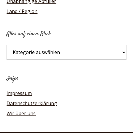
Unabhängige Abfüller
Land / Region
Alles auf einen Blick
Alles
auf
einen
Blick
Infos
Impressum
Datenschutzerklärung
Wir über uns