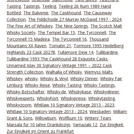
Tasting
,
Tastings
,
Teeling
,
Teeling 26 Rum 1989 Hand
Bottled
,
The Balvenie
,
The Caskhound
,
The Causeway
Collection
,
The Fiddichside 27 Murray McDavid 1997 - 2024
,
The Fine Art of Whiskey
,
The Nine Springs
,
The Scotch Malt
Whisky Society
,
The Tempel Bar 15
,
The Tyrconnell
,
The
Tyrconnell 15 Madeira
,
The Tyrconnell 16
,
Thousand
Mountains XX Raven
,
Tomatin 21
,
Tormore 1995 Heidelberg
Highlands 23 Cask 20278
,
Tullamore Dew 14
,
Tullibardine
,
Tullibardine 1993 The Caskhound 28 Exquisite Casks
,
Unnamed Islay 30 Signatory Vintage 1991 – 2022 Cask
Strength Collection
,
Walhalla of Whisky
,
Wemyss Malts
,
Whiskey
,
whisky
,
Whisky & Vinyl
,
Whisky Dinner
,
Whisky Fair
Limburg
,
Whisky Reise
,
Whisky Tasting
,
Whisky Tastings
,
Whisky-Botschafter
,
Whisky.de
,
Whiskybase
,
Whiskydinner
,
Whiskyexperts
,
Whiskyhort
,
Whiskypreise
,
Whiskytasting
,
Whiskyzoom
,
Whitlaw 10 Signatory Vintage 2013 - 2023
,
Whitlaw 10 Signatory Vintage 2013 - 2024
,
Wiesbaden
,
William
Grant & Sons
,
Willowburn
,
Wolfburn 10
,
Writers‘ Tears
Marsala für 10 Jahre Drankdozijn
,
Yamazaki 12
,
Zur Einigkeit
,
Zur Einigkeit im Orient zu Frankfurt