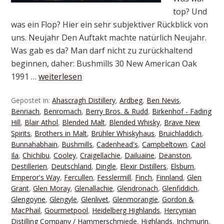
top? Und
was ein Flop? Hier ein sehr subjektiver Rückblick von
uns. Neujahr Den Auftakt machte natürlich Neujahr.
Was gab es da? Man darf nicht zu zurückhaltend
beginnen, daher: Bushmills 30 New American Oak
1991 …
weiterlesen
Gepostet in:
Ahascragh Distillery
,
Ardbeg
,
Ben Nevis
,
Benriach
,
Benromach
,
Berry Bros. & Rudd
,
Birkenhof - Fading
Hill
,
Blair Athol
,
Blended Malt
,
Blended Whisky
,
Brave New
Spirits
,
Brothers in Malt
,
Brühler Whiskyhaus
,
Bruichladdich
,
Bunnahabhain
,
Bushmills
,
Cadenhead's
,
Campbeltown
,
Caol
Ila
,
Chichibu
,
Cooley
,
Craigellachie
,
Dailuaine
,
Deanston
,
Destillerien
,
Deutschland
,
Dingle
,
Elexir Distillers
,
Elsburn
,
Emperor's Way
,
Fercullen
,
Fesslermill
,
Finch
,
Finnland
,
Glen
Grant
,
Glen Moray
,
Glenallachie
,
Glendronach
,
Glenfiddich
,
Glengoyne
,
Glengyle
,
Glenlivet
,
Glenmorangie
,
Gordon &
MacPhail
,
Gourmetpool
,
Heidelberg Highlands
,
Hercynian
Distilling Company / Hammerschmiede
,
Highlands
,
Inchmurin
,