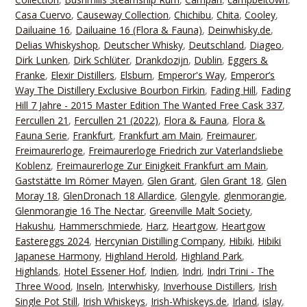
Casa Cuervo
,
Causeway Collection
,
Chichibu
,
Chita
,
Cooley
,
Dailuaine 16
,
Dailuaine 16 (Flora & Fauna)
,
Deinwhisky.de
,
Delias Whiskyshop
,
Deutscher Whisky
,
Deutschland
,
Diageo
,
Dirk Lunken
,
Dirk Schlüter
,
Drankdozijn
,
Dublin
,
Eggers &
Franke
,
Elexir Distillers
,
Elsburn
,
Emperor's Way
,
Emperor’s
Way The Distillery Exclusive Bourbon Firkin
,
Fading Hill
,
Fading
Hill 7 Jahre - 2015 Master Edition The Wanted Free Cask 337
,
Fercullen 21
,
Fercullen 21 (2022)
,
Flora & Fauna
,
Flora &
Fauna Serie
,
Frankfurt
,
Frankfurt am Main
,
Freimaurer
,
Freimaurerloge
,
Freimaurerloge Friedrich zur Vaterlandsliebe
Koblenz
,
Freimaurerloge Zur Einigkeit Frankfurt am Main
,
Gaststätte Im Römer Mayen
,
Glen Grant
,
Glen Grant 18
,
Glen
Moray 18
,
GlenDronach 18 Allardice
,
Glengyle
,
glenmorangie
,
Glenmorangie 16 The Nectar
,
Greenville Malt Society
,
Hakushu
,
Hammerschmiede
,
Harz
,
Heartgow
,
Heartgow
Eastereggs 2024
,
Hercynian Distilling Company
,
Hibiki
,
Hibiki
Japanese Harmony
,
Highland Herold
,
Highland Park
,
Highlands
,
Hotel Essener Hof
,
Indien
,
Indri
,
Indri Trini - The
Three Wood
,
Inseln
,
Interwhisky
,
Inverhouse Distillers
,
Irish
Single Pot Still
,
Irish Whiskeys
,
Irish-Whiskeys.de
,
Irland
,
islay
,