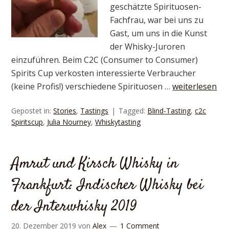
geschätzte Spirituosen-
Fachfrau, war bei uns zu
Gast, um uns in die Kunst
der Whisky-Juroren
einzuführen. Beim C2C (Consumer to Consumer)
Spirits Cup verkosten interessierte Verbraucher
(keine Profis!) verschiedene Spirituosen …
weiterlesen
Gepostet in:
Stories
,
Tastings
Tagged:
Blind-Tasting
,
c2c
Spiritscup
,
Julia Nourney
,
Whiskytasting
Amrut und Kirsch Whisky in
Frankfurt: Indischer Whisky bei
der Interwhisky 2019
20. Dezember 2019
von
Alex
1 Comment