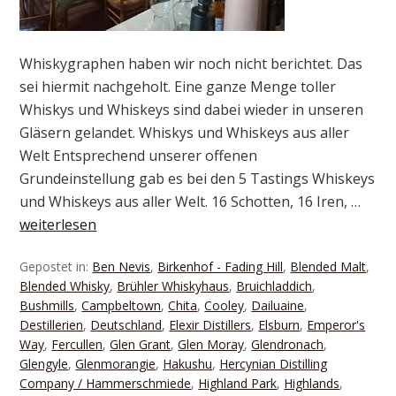
Whiskygraphen haben wir noch nicht berichtet. Das
sei hiermit nachgeholt. Eine ganze Menge toller
Whiskys und Whiskeys sind dabei wieder in unseren
Gläsern gelandet. Whiskys und Whiskeys aus aller
Welt Entsprechend unserer offenen
Grundeinstellung gab es bei den 5 Tastings Whiskeys
und Whiskeys aus aller Welt. 16 Schotten, 16 Iren, …
weiterlesen
Gepostet in:
Ben Nevis
,
Birkenhof - Fading Hill
,
Blended Malt
,
Blended Whisky
,
Brühler Whiskyhaus
,
Bruichladdich
,
Bushmills
,
Campbeltown
,
Chita
,
Cooley
,
Dailuaine
,
Destillerien
,
Deutschland
,
Elexir Distillers
,
Elsburn
,
Emperor's
Way
,
Fercullen
,
Glen Grant
,
Glen Moray
,
Glendronach
,
Glengyle
,
Glenmorangie
,
Hakushu
,
Hercynian Distilling
Company / Hammerschmiede
,
Highland Park
,
Highlands
,