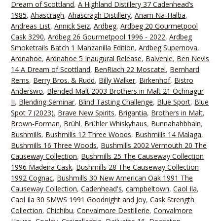
Dream of Scottland
,
A Highland Distillery 37 Cadenhead‘s
1985
,
Ahascragh
,
Ahascragh Distillery
,
Anam Na-Halba
,
Andreas List
,
Annick Seiz
,
Ardbeg
,
Ardbeg 20 Gourmetpool
Cask 3290
,
Ardbeg 26 Gourmetpool 1996 - 2022
,
Ardbeg
Smoketrails Batch 1 Manzanilla Edition
,
Ardbeg Supernova
,
Ardnahoe
,
Ardnahoe 5 Inaugural Release
,
Balvenie
,
Ben Nevis
14 A Dream of Scottland
,
BenRiach 22 Moscatel
,
Bernhard
Rems
,
Berry Bros. & Rudd
,
Billy Walker
,
Birkenhof
,
Bistro
Anderswo
,
Blended Malt 2003 Brothers in Malt 21 Ochnagur
II
,
Blending Seminar
,
Blind Tasting Challenge
,
Blue Sport
,
Blue
Spot 7 (2023)
,
Brave New Spirits
,
Brigantia
,
Brothers in Malt
,
Brown-Forman
,
Brühl
,
Brühler Whiskyhaus
,
Bunnahahbhain
,
Bushmills
,
Bushmills 12 Three Woods
,
Bushmills 14 Malaga
,
Bushmills 16 Three Woods
,
Bushmills 2002 Vermouth 20 The
Causeway Collection
,
Bushmills 25 The Causeway Collection
1996 Madeira Cask
,
Bushmills 28 The Causeway Collection
1992 Cognac
,
Bushmills 30 New American Oak 1991 The
Causeway Collection
,
Cadenhead's
,
campbeltown
,
Caol Ila
,
Caol Ila 30 SMWS 1991 Goodnight and Joy
,
Cask Strength
Collection
,
Chichibu
,
Convalmore Destillerie
,
Convalmore