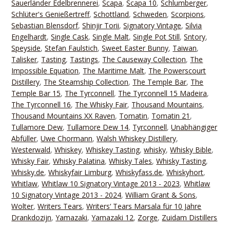
Sauerländer Edelbrennerei
,
Scapa
,
Scapa 10
,
Schlumberger
,
Schlüter's Genießertreff
,
Schottland
,
Schweden
,
Scorpions
,
Sebastian Blensdorf
,
Shinjir Torii
,
Signatory Vintage
,
Silvia
Engelhardt
,
Single Cask
,
Single Malt
,
Single Pot Still
,
Sntory
,
Speyside
,
Stefan Faulstich
,
Sweet Easter Bunny
,
Taiwan
,
Talisker
,
Tasting
,
Tastings
,
The Causeway Collection
,
The
Impossible Equation
,
The Maritime Malt
,
The Powerscourt
Distillery
,
The Steamship Collection
,
The Temple Bar
,
The
Temple Bar 15
,
The Tyrconnell
,
The Tyrconnell 15 Madeira
,
The Tyrconnell 16
,
The Whisky Fair
,
Thousand Mountains
,
Thousand Mountains XX Raven
,
Tomatin
,
Tomatin 21
,
Tullamore Dew
,
Tullamore Dew 14
,
Tyrconnell
,
Unabhängiger
Abfüller
,
Uwe Chormann
,
Walsh Whiskey Distillery
,
Westerwald
,
Whiskey
,
Whiskey Tasting
,
whisky
,
Whisky Bible
,
Whisky Fair
,
Whisky Palatina
,
Whisky Tales
,
Whisky Tasting
,
Whisky.de
,
Whiskyfair Limburg
,
Whiskyfass.de
,
Whiskyhort
,
Whitlaw
,
Whitlaw 10 Signatory Vintage 2013 - 2023
,
Whitlaw
10 Signatory Vintage 2013 - 2024
,
William Grant & Sons
,
Wolter
,
Writers Tears
,
Writers‘ Tears Marsala für 10 Jahre
Drankdozijn
,
Yamazaki
,
Yamazaki 12
,
Zorge
,
Zuidam Distillers