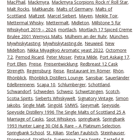
MacPhail
,
Mackmyra
,
Mackmyra Scorpions Rock n‘ Roll Star
,
Malt Rocks
,
Maltkanzle
,
Malts of Germany
,
Malts of
Scottland
,
Maltzeit
,
Marcel Siebert
,
Mayen
,
Meikle Toir
,
Mettermal Whisky
,
Mettermalt
,
Midleton
,
Millstone 5 für
Whiskyhort 2019 – 2024
,
mortlach
,
Mortlach 17 Spiced Creme
Brulee 2001 Wemyss Malts
,
Mülheim an der Ruhr
,
München
,
Mywhiskytasting
,
Mywhiskytasting.de
,
Neuwied
,
New
Midelton
,
Nikka Miyagikyo Aromatic yeast 2022
,
Octomore
7.2
,
Pernod Ricard
,
Peter Moser
,
Petra Milde
,
Port Askaig 17
,
Port Ellen
,
Preise
,
Preisentwicklung
,
Redbreast 12 Cask
Strength
,
Regensburg
,
Reise
,
Restaurant Im Römer
,
Rhön
,
Rhönblick
,
Rhönblick Distillers Lounge
,
Sansibar
,
Sauerländer
Edelbrennerei
,
Scapa 10
,
Schlumberger
,
Schottland
,
Schwandorf
,
Schweden
,
Schweiz
,
Schwetzingen
,
Scotch
,
Scotia Spirits
,
Sieberts Whiskywelt
,
Signatory Vintage
,
Simon
Jakobs
,
Single Malt
,
Singold
,
SMWS
,
Speymalt
,
Speyside
,
Speyside Distillery 1996 The Single Malts of Scottland 25 A
Marriage of Casks
,
Spot Whiskeys
,
springbank
,
Springbank
1993 Hunter Laing 30 Old & Rare – A Platinum Selection
,
Springbank School
,
St. Kilian
,
Stefan Faulstich
,
Steinhauser
,
Stonewood
,
Strathisla
,
Supernova
,
Tara Spirits
,
Tasteful 8
,