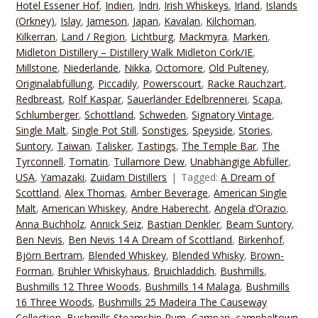
Hotel Essener Hof
,
Indien
,
Indri
,
Irish Whiskeys
,
Irland
,
Islands
(Orkney)
,
Islay
,
Jameson
,
Japan
,
Kavalan
,
Kilchoman
,
Kilkerran
,
Land / Region
,
Lichtburg
,
Mackmyra
,
Marken
,
Midleton Distillery – Distillery Walk Midleton Cork/IE
,
Millstone
,
Niederlande
,
Nikka
,
Octomore
,
Old Pulteney
,
Originalabfüllung
,
Piccadily
,
Powerscourt
,
Racke Rauchzart
,
Redbreast
,
Rolf Kaspar
,
Sauerländer Edelbrennerei
,
Scapa
,
Schlumberger
,
Schottland
,
Schweden
,
Signatory Vintage
,
Single Malt
,
Single Pot Still
,
Sonstiges
,
Speyside
,
Stories
,
Suntory
,
Taiwan
,
Talisker
,
Tastings
,
The Temple Bar
,
The
Tyrconnell
,
Tomatin
,
Tullamore Dew
,
Unabhängige Abfüller
,
USA
,
Yamazaki
,
Zuidam Distillers
Tagged:
A Dream of
Scottland
,
Alex Thomas
,
Amber Beverage
,
American Single
Malt
,
American Whiskey
,
Andre Haberecht
,
Angela d’Orazio
,
Anna Buchholz
,
Annick Seiz
,
Bastian Denkler
,
Beam Suntory
,
Ben Nevis
,
Ben Nevis 14 A Dream of Scottland
,
Birkenhof
,
Björn Bertram
,
Blended Whiskey
,
Blended Whisky
,
Brown-
Forman
,
Brühler Whiskyhaus
,
Bruichladdich
,
Bushmills
,
Bushmills 12 Three Woods
,
Bushmills 14 Malaga
,
Bushmills
16 Three Woods
,
Bushmills 25 Madeira The Causeway
Collection
,
Bushmills Steamship Rum
,
Campari
,
campbeltown
,