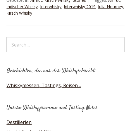
Gepostet in:
Amrut
,
Kirsch-Whisky
,
Stories
Tagged:
Amrut
,
Indischer Whisky
,
Interwhisky
,
Interwhisky 2019
,
Julia Nourney
,
Kirsch Whisky
Geschichten, die nur der Whiskyschreibt
Whiskymessen, Tastings, Reisen…
Unsere Whiskygramme und Tasting Notes
Destillerien