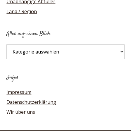
Unabhängige Abfüller
Land / Region
Alles auf einen Blick
Alles
auf
einen
Blick
Infos
Impressum
Datenschutzerklärung
Wir über uns