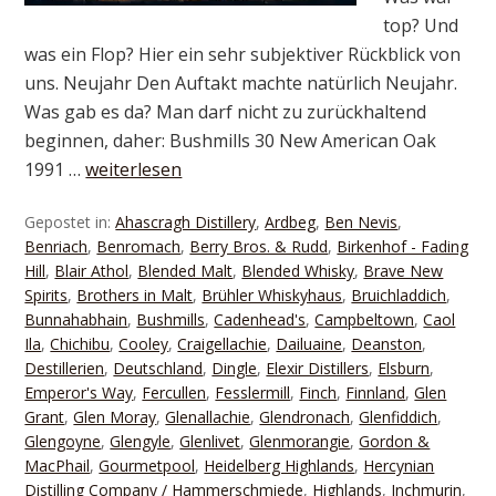
top? Und
was ein Flop? Hier ein sehr subjektiver Rückblick von
uns. Neujahr Den Auftakt machte natürlich Neujahr.
Was gab es da? Man darf nicht zu zurückhaltend
beginnen, daher: Bushmills 30 New American Oak
1991 …
weiterlesen
Gepostet in:
Ahascragh Distillery
,
Ardbeg
,
Ben Nevis
,
Benriach
,
Benromach
,
Berry Bros. & Rudd
,
Birkenhof - Fading
Hill
,
Blair Athol
,
Blended Malt
,
Blended Whisky
,
Brave New
Spirits
,
Brothers in Malt
,
Brühler Whiskyhaus
,
Bruichladdich
,
Bunnahabhain
,
Bushmills
,
Cadenhead's
,
Campbeltown
,
Caol
Ila
,
Chichibu
,
Cooley
,
Craigellachie
,
Dailuaine
,
Deanston
,
Destillerien
,
Deutschland
,
Dingle
,
Elexir Distillers
,
Elsburn
,
Emperor's Way
,
Fercullen
,
Fesslermill
,
Finch
,
Finnland
,
Glen
Grant
,
Glen Moray
,
Glenallachie
,
Glendronach
,
Glenfiddich
,
Glengoyne
,
Glengyle
,
Glenlivet
,
Glenmorangie
,
Gordon &
MacPhail
,
Gourmetpool
,
Heidelberg Highlands
,
Hercynian
Distilling Company / Hammerschmiede
,
Highlands
,
Inchmurin
,