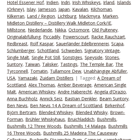
Hotel Essener Hof
,
Indien
,
Indri
,
Irish Whiskeys
,
Irland
,
Islands
(Orkney)
,
Islay
,
Jameson
,
Japan
,
Kavalan
,
Kilchoman
,
Kilkerran
,
Land / Region
,
Lichtburg
,
Mackmyra
,
Marken
,
Midleton Distillery – Distillery Walk Midleton Cork/IE
,
Millstone
,
Niederlande
,
Nikka
,
Octomore
,
Old Pulteney
,
Originalabfüllung
,
Piccadily
,
Powerscourt
,
Racke Rauchzart
,
Redbreast
,
Rolf Kaspar
,
Sauerländer Edelbrennerei
,
Scapa
,
Schlumberger
,
Schottland
,
Schweden
,
Signatory Vintage
,
Single Malt
,
Single Pot Still
,
Sonstiges
,
Speyside
,
Stories
,
Suntory
,
Taiwan
,
Talisker
,
Tastings
,
The Temple Bar
,
The
Tyrconnell
,
Tomatin
,
Tullamore Dew
,
Unabhängige Abfüller
,
USA
,
Yamazaki
,
Zuidam Distillers
Tagged:
A Dream of
Scottland
,
Alex Thomas
,
Amber Beverage
,
American Single
Malt
,
American Whiskey
,
Andre Haberecht
,
Angela d’Orazio
,
Anna Buchholz
,
Annick Seiz
,
Bastian Denkler
,
Beam Suntory
,
Ben Nevis
,
Ben Nevis 14 A Dream of Scottland
,
Birkenhof
,
Björn Bertram
,
Blended Whiskey
,
Blended Whisky
,
Brown-
Forman
,
Brühler Whiskyhaus
,
Bruichladdich
,
Bushmills
,
Bushmills 12 Three Woods
,
Bushmills 14 Malaga
,
Bushmills
16 Three Woods
,
Bushmills 25 Madeira The Causeway
Collection
,
Bushmills Steamship Rum
,
Campari
,
campbeltown
,