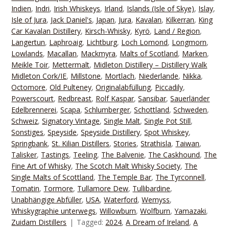
Indien
,
Indri
,
Irish Whiskeys
,
Irland
,
Islands (Isle of Skye)
,
Islay
,
Isle of Jura
,
Jack Daniel's
,
Japan
,
Jura
,
Kavalan
,
Kilkerran
,
King
Car Kavalan Distillery
,
Kirsch-Whisky
,
Kyrö
,
Land / Region
,
Langertun
,
Laphroaig
,
Lichtburg
,
Loch Lomond
,
Longmorn
,
Lowlands
,
Macallan
,
Mackmyra
,
Malts of Scotland
,
Marken
,
Meikle Toir
,
Mettermalt
,
Midleton Distillery – Distillery Walk
Midleton Cork/IE
,
Millstone
,
Mortlach
,
Niederlande
,
Nikka
,
Octomore
,
Old Pulteney
,
Originalabfüllung
,
Piccadily
,
Powerscourt
,
Redbreast
,
Rolf Kaspar
,
Sansibar
,
Sauerländer
Edelbrennerei
,
Scapa
,
Schlumberger
,
Schottland
,
Schweden
,
Schweiz
,
Signatory Vintage
,
Single Malt
,
Single Pot Still
,
Sonstiges
,
Speyside
,
Speyside Distillery
,
Spot Whiskey
,
Springbank
,
St. Kilian Distillers
,
Stories
,
Strathisla
,
Taiwan
,
Talisker
,
Tastings
,
Teeling
,
The Balvenie
,
The Caskhound
,
The
Fine Art of Whisky
,
The Scotch Malt Whisky Society
,
The
Single Malts of Scottland
,
The Temple Bar
,
The Tyrconnell
,
Tomatin
,
Tormore
,
Tullamore Dew
,
Tullibardine
,
Unabhängige Abfüller
,
USA
,
Waterford
,
Wemyss
,
Whiskygraphie unterwegs
,
Willowburn
,
Wolfburn
,
Yamazaki
,
Zuidam Distillers
Tagged:
2024
,
A Dream of Ireland
,
A