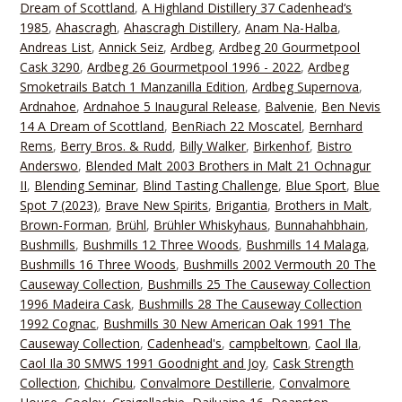
Dream of Scottland
,
A Highland Distillery 37 Cadenhead‘s
1985
,
Ahascragh
,
Ahascragh Distillery
,
Anam Na-Halba
,
Andreas List
,
Annick Seiz
,
Ardbeg
,
Ardbeg 20 Gourmetpool
Cask 3290
,
Ardbeg 26 Gourmetpool 1996 - 2022
,
Ardbeg
Smoketrails Batch 1 Manzanilla Edition
,
Ardbeg Supernova
,
Ardnahoe
,
Ardnahoe 5 Inaugural Release
,
Balvenie
,
Ben Nevis
14 A Dream of Scottland
,
BenRiach 22 Moscatel
,
Bernhard
Rems
,
Berry Bros. & Rudd
,
Billy Walker
,
Birkenhof
,
Bistro
Anderswo
,
Blended Malt 2003 Brothers in Malt 21 Ochnagur
II
,
Blending Seminar
,
Blind Tasting Challenge
,
Blue Sport
,
Blue
Spot 7 (2023)
,
Brave New Spirits
,
Brigantia
,
Brothers in Malt
,
Brown-Forman
,
Brühl
,
Brühler Whiskyhaus
,
Bunnahahbhain
,
Bushmills
,
Bushmills 12 Three Woods
,
Bushmills 14 Malaga
,
Bushmills 16 Three Woods
,
Bushmills 2002 Vermouth 20 The
Causeway Collection
,
Bushmills 25 The Causeway Collection
1996 Madeira Cask
,
Bushmills 28 The Causeway Collection
1992 Cognac
,
Bushmills 30 New American Oak 1991 The
Causeway Collection
,
Cadenhead's
,
campbeltown
,
Caol Ila
,
Caol Ila 30 SMWS 1991 Goodnight and Joy
,
Cask Strength
Collection
,
Chichibu
,
Convalmore Destillerie
,
Convalmore