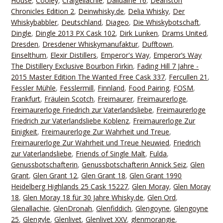
House
,
Cooley
,
Craigellachie
,
Dailuaine 16
,
Deanston
Chronicles Edition 2
,
Deinwhisky.de
,
Delia Whisky
,
Der
Whiskybabbler
,
Deutschland
,
Diageo
,
Die Whiskybotschaft
,
Dingle
,
Dingle 2013 PX Cask 102
,
Dirk Lunken
,
Drams United
,
Dresden
,
Dresdener Whiskymanufaktur
,
Dufftown
,
Einselthum
,
Elexir Distillers
,
Emperor's Way
,
Emperor’s Way
The Distillery Exclusive Bourbon Firkin
,
Fading Hill 7 Jahre -
2015 Master Edition The Wanted Free Cask 337
,
Fercullen 21
,
Fessler Mühle
,
Fesslermill
,
Finnland
,
Food Pairing
,
FOSM
,
Frankfurt
,
Fräulein Scotch
,
Freimaurer
,
Freimaurerloge
,
Freimaurerloge Friedrich zur Vaterlandsliebe
,
Freimaurerloge
Friedrich zur Vaterlandsliebe Koblenz
,
Freimaurerloge Zur
Einigkeit
,
Freimaurerloge Zur Wahrheit und Treue
,
Freimaurerloge Zur Wahrheit und Treue Neuwied
,
Friedrich
zur Vaterlandsliebe
,
Friends of Single Malt
,
Fulda
,
Genussbotschafterin
,
Genussbotschafterin Annick Seiz
,
Glen
Grant
,
Glen Grant 12
,
Glen Grant 18
,
Glen Grant 1990
Heidelberg Highlands 25 Cask 15227
,
Glen Moray
,
Glen Moray
18
,
Glen Moray 18 für 30 Jahre Whisky.de
,
Glen Ord
,
Glenallachie
,
GlenDronah
,
Glenfiddich
,
Glengoyne
,
Glengoyne
25
,
Glengyle
,
Glenlivet
,
Glenlivet XXV
,
glenmorangie
,