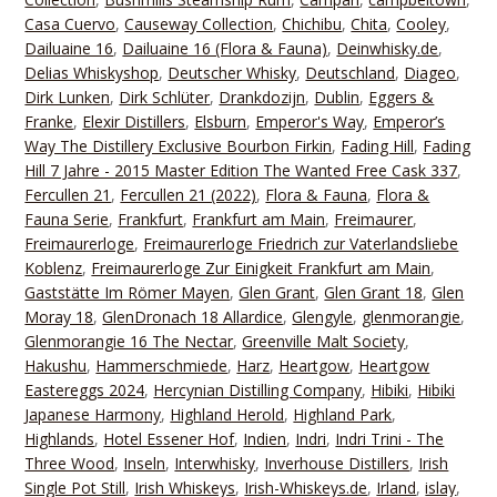
Casa Cuervo
,
Causeway Collection
,
Chichibu
,
Chita
,
Cooley
,
Dailuaine 16
,
Dailuaine 16 (Flora & Fauna)
,
Deinwhisky.de
,
Delias Whiskyshop
,
Deutscher Whisky
,
Deutschland
,
Diageo
,
Dirk Lunken
,
Dirk Schlüter
,
Drankdozijn
,
Dublin
,
Eggers &
Franke
,
Elexir Distillers
,
Elsburn
,
Emperor's Way
,
Emperor’s
Way The Distillery Exclusive Bourbon Firkin
,
Fading Hill
,
Fading
Hill 7 Jahre - 2015 Master Edition The Wanted Free Cask 337
,
Fercullen 21
,
Fercullen 21 (2022)
,
Flora & Fauna
,
Flora &
Fauna Serie
,
Frankfurt
,
Frankfurt am Main
,
Freimaurer
,
Freimaurerloge
,
Freimaurerloge Friedrich zur Vaterlandsliebe
Koblenz
,
Freimaurerloge Zur Einigkeit Frankfurt am Main
,
Gaststätte Im Römer Mayen
,
Glen Grant
,
Glen Grant 18
,
Glen
Moray 18
,
GlenDronach 18 Allardice
,
Glengyle
,
glenmorangie
,
Glenmorangie 16 The Nectar
,
Greenville Malt Society
,
Hakushu
,
Hammerschmiede
,
Harz
,
Heartgow
,
Heartgow
Eastereggs 2024
,
Hercynian Distilling Company
,
Hibiki
,
Hibiki
Japanese Harmony
,
Highland Herold
,
Highland Park
,
Highlands
,
Hotel Essener Hof
,
Indien
,
Indri
,
Indri Trini - The
Three Wood
,
Inseln
,
Interwhisky
,
Inverhouse Distillers
,
Irish
Single Pot Still
,
Irish Whiskeys
,
Irish-Whiskeys.de
,
Irland
,
islay
,