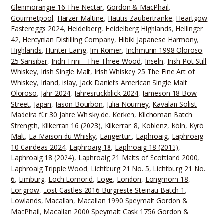
Glenmorangie 16 The Nectar
,
Gordon & MacPhail
,
Gourmetpool
,
Harzer Maltine
,
Hautis Zaubertränke
,
Heartgow
Eastereggs 2024
,
Heidelberg
,
Heidelberg Highlands
,
Hellinger
42
,
Hercynian Distilling Company
,
Hibiki Japanese Harmony
,
Highlands
,
Hunter Laing
,
Im Römer
,
Inchmurin 1998 Oloroso
25 Sansibar
,
Indri Trini - The Three Wood
,
Inseln
,
Irish Pot Still
Whiskey
,
Irish Single Malt
,
Irish Whiskey 25 The Fine Art of
Whiskey
,
Irland
,
islay
,
Jack Daniel‘s American Single Malt
Oloroso
,
Jahr 2024
,
Jahresrückblick 2024
,
Jameson 18 Bow
Street
,
Japan
,
Jason Bourbon
,
Julia Nourney
,
Kavalan Solist
Madeira für 30 Jahre Whisky.de
,
Kerken
,
Kilchoman Batch
Strength
,
Kilkerran 16 (2023)
,
Kilkerran 8
,
Koblenz
,
Köln
,
Kyrö
Malt
,
La Maison du Whisky
,
Langertun
,
Laphroaig
,
Laphroaig
10 Cairdeas 2024
,
Laphroaig 18
,
Laphroaig 18 (2013)
,
Laphroaig 18 (2024)
,
Laphroaig 21 Malts of Scottland 2000
,
Laphroaig Tripple Wood
,
Lichtburg 21 No. 5
,
Lichtburg 21 No.
6
,
Limburg
,
Loch Lomond
,
Loge
,
London
,
Longmorn 18
,
Longrow
,
Lost Castles 2016 Burgreste Steinau Batch 1
,
Lowlands
,
Macallan
,
Macallan 1990 Speymalt Gordon &
MacPhail
,
Macallan 2000 Speymalt Cask 1756 Gordon &