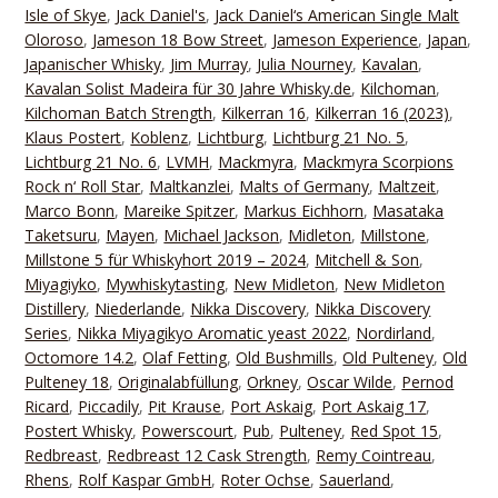
Isle of Skye
,
Jack Daniel's
,
Jack Daniel‘s American Single Malt
Oloroso
,
Jameson 18 Bow Street
,
Jameson Experience
,
Japan
,
Japanischer Whisky
,
Jim Murray
,
Julia Nourney
,
Kavalan
,
Kavalan Solist Madeira für 30 Jahre Whisky.de
,
Kilchoman
,
Kilchoman Batch Strength
,
Kilkerran 16
,
Kilkerran 16 (2023)
,
Klaus Postert
,
Koblenz
,
Lichtburg
,
Lichtburg 21 No. 5
,
Lichtburg 21 No. 6
,
LVMH
,
Mackmyra
,
Mackmyra Scorpions
Rock n‘ Roll Star
,
Maltkanzlei
,
Malts of Germany
,
Maltzeit
,
Marco Bonn
,
Mareike Spitzer
,
Markus Eichhorn
,
Masataka
Taketsuru
,
Mayen
,
Michael Jackson
,
Midleton
,
Millstone
,
Millstone 5 für Whiskyhort 2019 – 2024
,
Mitchell & Son
,
Miyagiyko
,
Mywhiskytasting
,
New Midleton
,
New Midleton
Distillery
,
Niederlande
,
Nikka Discovery
,
Nikka Discovery
Series
,
Nikka Miyagikyo Aromatic yeast 2022
,
Nordirland
,
Octomore 14.2
,
Olaf Fetting
,
Old Bushmills
,
Old Pulteney
,
Old
Pulteney 18
,
Originalabfüllung
,
Orkney
,
Oscar Wilde
,
Pernod
Ricard
,
Piccadily
,
Pit Krause
,
Port Askaig
,
Port Askaig 17
,
Postert Whisky
,
Powerscourt
,
Pub
,
Pulteney
,
Red Spot 15
,
Redbreast
,
Redbreast 12 Cask Strength
,
Remy Cointreau
,
Rhens
,
Rolf Kaspar GmbH
,
Roter Ochse
,
Sauerland
,