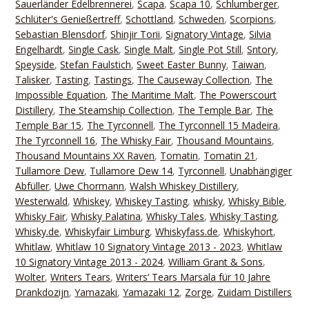
Sauerländer Edelbrennerei
,
Scapa
,
Scapa 10
,
Schlumberger
,
Schlüter's Genießertreff
,
Schottland
,
Schweden
,
Scorpions
,
Sebastian Blensdorf
,
Shinjir Torii
,
Signatory Vintage
,
Silvia
Engelhardt
,
Single Cask
,
Single Malt
,
Single Pot Still
,
Sntory
,
Speyside
,
Stefan Faulstich
,
Sweet Easter Bunny
,
Taiwan
,
Talisker
,
Tasting
,
Tastings
,
The Causeway Collection
,
The
Impossible Equation
,
The Maritime Malt
,
The Powerscourt
Distillery
,
The Steamship Collection
,
The Temple Bar
,
The
Temple Bar 15
,
The Tyrconnell
,
The Tyrconnell 15 Madeira
,
The Tyrconnell 16
,
The Whisky Fair
,
Thousand Mountains
,
Thousand Mountains XX Raven
,
Tomatin
,
Tomatin 21
,
Tullamore Dew
,
Tullamore Dew 14
,
Tyrconnell
,
Unabhängiger
Abfüller
,
Uwe Chormann
,
Walsh Whiskey Distillery
,
Westerwald
,
Whiskey
,
Whiskey Tasting
,
whisky
,
Whisky Bible
,
Whisky Fair
,
Whisky Palatina
,
Whisky Tales
,
Whisky Tasting
,
Whisky.de
,
Whiskyfair Limburg
,
Whiskyfass.de
,
Whiskyhort
,
Whitlaw
,
Whitlaw 10 Signatory Vintage 2013 - 2023
,
Whitlaw
10 Signatory Vintage 2013 - 2024
,
William Grant & Sons
,
Wolter
,
Writers Tears
,
Writers‘ Tears Marsala für 10 Jahre
Drankdozijn
,
Yamazaki
,
Yamazaki 12
,
Zorge
,
Zuidam Distillers