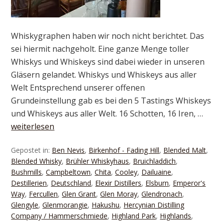
Whiskygraphen haben wir noch nicht berichtet. Das
sei hiermit nachgeholt. Eine ganze Menge toller
Whiskys und Whiskeys sind dabei wieder in unseren
Gläsern gelandet. Whiskys und Whiskeys aus aller
Welt Entsprechend unserer offenen
Grundeinstellung gab es bei den 5 Tastings Whiskeys
und Whiskeys aus aller Welt. 16 Schotten, 16 Iren, …
weiterlesen
Gepostet in:
Ben Nevis
,
Birkenhof - Fading Hill
,
Blended Malt
,
Blended Whisky
,
Brühler Whiskyhaus
,
Bruichladdich
,
Bushmills
,
Campbeltown
,
Chita
,
Cooley
,
Dailuaine
,
Destillerien
,
Deutschland
,
Elexir Distillers
,
Elsburn
,
Emperor's
Way
,
Fercullen
,
Glen Grant
,
Glen Moray
,
Glendronach
,
Glengyle
,
Glenmorangie
,
Hakushu
,
Hercynian Distilling
Company / Hammerschmiede
,
Highland Park
,
Highlands
,