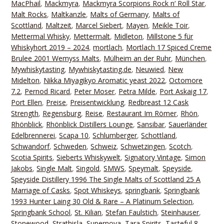
MacPhail
,
Mackmyra
,
Mackmyra Scorpions Rock n‘ Roll Star
,
Malt Rocks
,
Maltkanzle
,
Malts of Germany
,
Malts of
Scottland
,
Maltzeit
,
Marcel Siebert
,
Mayen
,
Meikle Toir
,
Mettermal Whisky
,
Mettermalt
,
Midleton
,
Millstone 5 für
Whiskyhort 2019 – 2024
,
mortlach
,
Mortlach 17 Spiced Creme
Brulee 2001 Wemyss Malts
,
Mülheim an der Ruhr
,
München
,
Mywhiskytasting
,
Mywhiskytasting.de
,
Neuwied
,
New
Midelton
,
Nikka Miyagikyo Aromatic yeast 2022
,
Octomore
7.2
,
Pernod Ricard
,
Peter Moser
,
Petra Milde
,
Port Askaig 17
,
Port Ellen
,
Preise
,
Preisentwicklung
,
Redbreast 12 Cask
Strength
,
Regensburg
,
Reise
,
Restaurant Im Römer
,
Rhön
,
Rhönblick
,
Rhönblick Distillers Lounge
,
Sansibar
,
Sauerländer
Edelbrennerei
,
Scapa 10
,
Schlumberger
,
Schottland
,
Schwandorf
,
Schweden
,
Schweiz
,
Schwetzingen
,
Scotch
,
Scotia Spirits
,
Sieberts Whiskywelt
,
Signatory Vintage
,
Simon
Jakobs
,
Single Malt
,
Singold
,
SMWS
,
Speymalt
,
Speyside
,
Speyside Distillery 1996 The Single Malts of Scottland 25 A
Marriage of Casks
,
Spot Whiskeys
,
springbank
,
Springbank
1993 Hunter Laing 30 Old & Rare – A Platinum Selection
,
Springbank School
,
St. Kilian
,
Stefan Faulstich
,
Steinhauser
,
Stonewood
,
Strathisla
,
Supernova
,
Tara Spirits
,
Tasteful 8
,