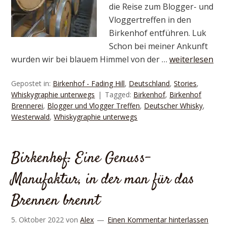
die Reise zum Blogger- und
Vloggertreffen in den
Birkenhof entführen. Luk
Schon bei meiner Ankunft
wurden wir bei blauem Himmel von der …
weiterlesen
Gepostet in:
Birkenhof - Fading Hill
,
Deutschland
,
Stories
,
Whiskygraphie unterwegs
Tagged:
Birkenhof
,
Birkenhof
Brennerei
,
Blogger und Vlogger Treffen
,
Deutscher Whisky
,
Westerwald
,
Whiskygraphie unterwegs
Birkenhof: Eine Genuss-
Manufaktur, in der man für das
Brennen brennt
5. Oktober 2022
von
Alex
Einen Kommentar hinterlassen