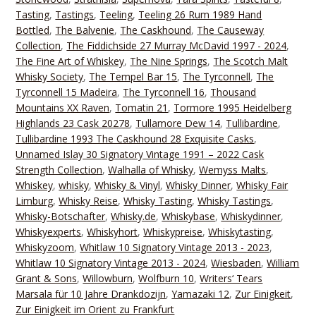
Tasting
,
Tastings
,
Teeling
,
Teeling 26 Rum 1989 Hand
Bottled
,
The Balvenie
,
The Caskhound
,
The Causeway
Collection
,
The Fiddichside 27 Murray McDavid 1997 - 2024
,
The Fine Art of Whiskey
,
The Nine Springs
,
The Scotch Malt
Whisky Society
,
The Tempel Bar 15
,
The Tyrconnell
,
The
Tyrconnell 15 Madeira
,
The Tyrconnell 16
,
Thousand
Mountains XX Raven
,
Tomatin 21
,
Tormore 1995 Heidelberg
Highlands 23 Cask 20278
,
Tullamore Dew 14
,
Tullibardine
,
Tullibardine 1993 The Caskhound 28 Exquisite Casks
,
Unnamed Islay 30 Signatory Vintage 1991 – 2022 Cask
Strength Collection
,
Walhalla of Whisky
,
Wemyss Malts
,
Whiskey
,
whisky
,
Whisky & Vinyl
,
Whisky Dinner
,
Whisky Fair
Limburg
,
Whisky Reise
,
Whisky Tasting
,
Whisky Tastings
,
Whisky-Botschafter
,
Whisky.de
,
Whiskybase
,
Whiskydinner
,
Whiskyexperts
,
Whiskyhort
,
Whiskypreise
,
Whiskytasting
,
Whiskyzoom
,
Whitlaw 10 Signatory Vintage 2013 - 2023
,
Whitlaw 10 Signatory Vintage 2013 - 2024
,
Wiesbaden
,
William
Grant & Sons
,
Willowburn
,
Wolfburn 10
,
Writers‘ Tears
Marsala für 10 Jahre Drankdozijn
,
Yamazaki 12
,
Zur Einigkeit
,
Zur Einigkeit im Orient zu Frankfurt