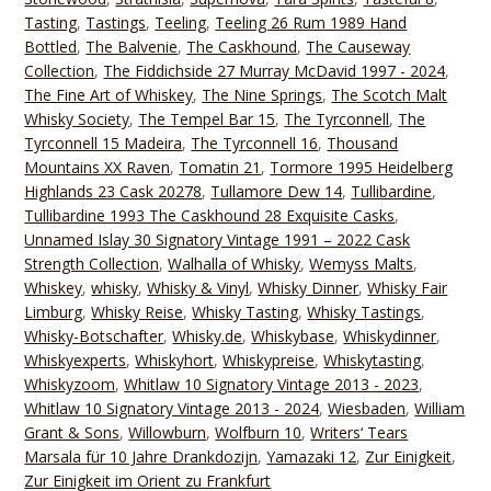
Tasting
,
Tastings
,
Teeling
,
Teeling 26 Rum 1989 Hand
Bottled
,
The Balvenie
,
The Caskhound
,
The Causeway
Collection
,
The Fiddichside 27 Murray McDavid 1997 - 2024
,
The Fine Art of Whiskey
,
The Nine Springs
,
The Scotch Malt
Whisky Society
,
The Tempel Bar 15
,
The Tyrconnell
,
The
Tyrconnell 15 Madeira
,
The Tyrconnell 16
,
Thousand
Mountains XX Raven
,
Tomatin 21
,
Tormore 1995 Heidelberg
Highlands 23 Cask 20278
,
Tullamore Dew 14
,
Tullibardine
,
Tullibardine 1993 The Caskhound 28 Exquisite Casks
,
Unnamed Islay 30 Signatory Vintage 1991 – 2022 Cask
Strength Collection
,
Walhalla of Whisky
,
Wemyss Malts
,
Whiskey
,
whisky
,
Whisky & Vinyl
,
Whisky Dinner
,
Whisky Fair
Limburg
,
Whisky Reise
,
Whisky Tasting
,
Whisky Tastings
,
Whisky-Botschafter
,
Whisky.de
,
Whiskybase
,
Whiskydinner
,
Whiskyexperts
,
Whiskyhort
,
Whiskypreise
,
Whiskytasting
,
Whiskyzoom
,
Whitlaw 10 Signatory Vintage 2013 - 2023
,
Whitlaw 10 Signatory Vintage 2013 - 2024
,
Wiesbaden
,
William
Grant & Sons
,
Willowburn
,
Wolfburn 10
,
Writers‘ Tears
Marsala für 10 Jahre Drankdozijn
,
Yamazaki 12
,
Zur Einigkeit
,
Zur Einigkeit im Orient zu Frankfurt