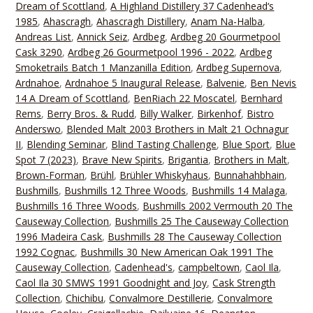
Dream of Scottland
,
A Highland Distillery 37 Cadenhead‘s
1985
,
Ahascragh
,
Ahascragh Distillery
,
Anam Na-Halba
,
Andreas List
,
Annick Seiz
,
Ardbeg
,
Ardbeg 20 Gourmetpool
Cask 3290
,
Ardbeg 26 Gourmetpool 1996 - 2022
,
Ardbeg
Smoketrails Batch 1 Manzanilla Edition
,
Ardbeg Supernova
,
Ardnahoe
,
Ardnahoe 5 Inaugural Release
,
Balvenie
,
Ben Nevis
14 A Dream of Scottland
,
BenRiach 22 Moscatel
,
Bernhard
Rems
,
Berry Bros. & Rudd
,
Billy Walker
,
Birkenhof
,
Bistro
Anderswo
,
Blended Malt 2003 Brothers in Malt 21 Ochnagur
II
,
Blending Seminar
,
Blind Tasting Challenge
,
Blue Sport
,
Blue
Spot 7 (2023)
,
Brave New Spirits
,
Brigantia
,
Brothers in Malt
,
Brown-Forman
,
Brühl
,
Brühler Whiskyhaus
,
Bunnahahbhain
,
Bushmills
,
Bushmills 12 Three Woods
,
Bushmills 14 Malaga
,
Bushmills 16 Three Woods
,
Bushmills 2002 Vermouth 20 The
Causeway Collection
,
Bushmills 25 The Causeway Collection
1996 Madeira Cask
,
Bushmills 28 The Causeway Collection
1992 Cognac
,
Bushmills 30 New American Oak 1991 The
Causeway Collection
,
Cadenhead's
,
campbeltown
,
Caol Ila
,
Caol Ila 30 SMWS 1991 Goodnight and Joy
,
Cask Strength
Collection
,
Chichibu
,
Convalmore Destillerie
,
Convalmore