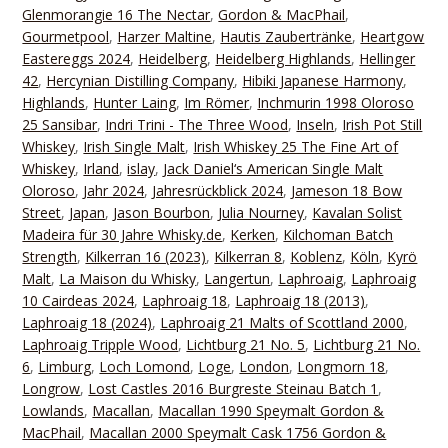
Glenmorangie 16 The Nectar
,
Gordon & MacPhail
,
Gourmetpool
,
Harzer Maltine
,
Hautis Zaubertränke
,
Heartgow
Eastereggs 2024
,
Heidelberg
,
Heidelberg Highlands
,
Hellinger
42
,
Hercynian Distilling Company
,
Hibiki Japanese Harmony
,
Highlands
,
Hunter Laing
,
Im Römer
,
Inchmurin 1998 Oloroso
25 Sansibar
,
Indri Trini - The Three Wood
,
Inseln
,
Irish Pot Still
Whiskey
,
Irish Single Malt
,
Irish Whiskey 25 The Fine Art of
Whiskey
,
Irland
,
islay
,
Jack Daniel‘s American Single Malt
Oloroso
,
Jahr 2024
,
Jahresrückblick 2024
,
Jameson 18 Bow
Street
,
Japan
,
Jason Bourbon
,
Julia Nourney
,
Kavalan Solist
Madeira für 30 Jahre Whisky.de
,
Kerken
,
Kilchoman Batch
Strength
,
Kilkerran 16 (2023)
,
Kilkerran 8
,
Koblenz
,
Köln
,
Kyrö
Malt
,
La Maison du Whisky
,
Langertun
,
Laphroaig
,
Laphroaig
10 Cairdeas 2024
,
Laphroaig 18
,
Laphroaig 18 (2013)
,
Laphroaig 18 (2024)
,
Laphroaig 21 Malts of Scottland 2000
,
Laphroaig Tripple Wood
,
Lichtburg 21 No. 5
,
Lichtburg 21 No.
6
,
Limburg
,
Loch Lomond
,
Loge
,
London
,
Longmorn 18
,
Longrow
,
Lost Castles 2016 Burgreste Steinau Batch 1
,
Lowlands
,
Macallan
,
Macallan 1990 Speymalt Gordon &
MacPhail
,
Macallan 2000 Speymalt Cask 1756 Gordon &