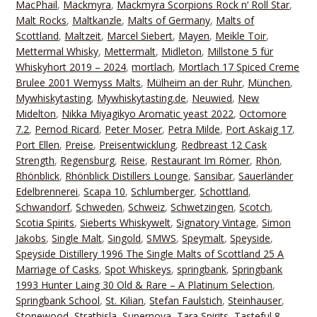
MacPhail
,
Mackmyra
,
Mackmyra Scorpions Rock n‘ Roll Star
,
Malt Rocks
,
Maltkanzle
,
Malts of Germany
,
Malts of
Scottland
,
Maltzeit
,
Marcel Siebert
,
Mayen
,
Meikle Toir
,
Mettermal Whisky
,
Mettermalt
,
Midleton
,
Millstone 5 für
Whiskyhort 2019 – 2024
,
mortlach
,
Mortlach 17 Spiced Creme
Brulee 2001 Wemyss Malts
,
Mülheim an der Ruhr
,
München
,
Mywhiskytasting
,
Mywhiskytasting.de
,
Neuwied
,
New
Midelton
,
Nikka Miyagikyo Aromatic yeast 2022
,
Octomore
7.2
,
Pernod Ricard
,
Peter Moser
,
Petra Milde
,
Port Askaig 17
,
Port Ellen
,
Preise
,
Preisentwicklung
,
Redbreast 12 Cask
Strength
,
Regensburg
,
Reise
,
Restaurant Im Römer
,
Rhön
,
Rhönblick
,
Rhönblick Distillers Lounge
,
Sansibar
,
Sauerländer
Edelbrennerei
,
Scapa 10
,
Schlumberger
,
Schottland
,
Schwandorf
,
Schweden
,
Schweiz
,
Schwetzingen
,
Scotch
,
Scotia Spirits
,
Sieberts Whiskywelt
,
Signatory Vintage
,
Simon
Jakobs
,
Single Malt
,
Singold
,
SMWS
,
Speymalt
,
Speyside
,
Speyside Distillery 1996 The Single Malts of Scottland 25 A
Marriage of Casks
,
Spot Whiskeys
,
springbank
,
Springbank
1993 Hunter Laing 30 Old & Rare – A Platinum Selection
,
Springbank School
,
St. Kilian
,
Stefan Faulstich
,
Steinhauser
,
Stonewood
,
Strathisla
,
Supernova
,
Tara Spirits
,
Tasteful 8
,