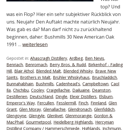
top? Und
was ein Flop? Hier ein sehr subjektiver Rückblick von
uns. Neujahr Den Auftakt machte natürlich Neujahr.
Was gab es da? Man darf nicht zu zurückhaltend
beginnen, daher: Bushmills 30 New American Oak
1991 …
weiterlesen
Gepostet in:
Ahascragh Distillery
,
Ardbeg
,
Ben Nevis
,
Benriach
,
Benromach
,
Berry Bros. & Rudd
,
Birkenhof - Fading
Hill
,
Blair Athol
,
Blended Malt
,
Blended Whisky
,
Brave New
Spirits
,
Brothers in Malt
,
Brühler Whiskyhaus
,
Bruichladdich
,
Bunnahabhain
,
Bushmills
,
Cadenhead's
,
Campbeltown
,
Caol
Ila
,
Chichibu
,
Cooley
,
Craigellachie
,
Dailuaine
,
Deanston
,
Destillerien
,
Deutschland
,
Dingle
,
Elexir Distillers
,
Elsburn
,
Emperor's Way
,
Fercullen
,
Fesslermill
,
Finch
,
Finnland
,
Glen
Grant
,
Glen Moray
,
Glenallachie
,
Glendronach
,
Glenfiddich
,
Glengoyne
,
Glengyle
,
Glenlivet
,
Glenmorangie
,
Gordon &
MacPhail
,
Gourmetpool
,
Heidelberg Highlands
,
Hercynian
Distilling Company / Hammerschmiede
,
Highlands
,
Inchmurin
,