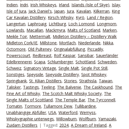
Indien
,
Indri
,
Irish Whiskeys
,
Irland
,
Islands (Isle of Skye)
,
Islay
,
Isle of Jura
,
Jack Daniel's
,
Japan
,
Jura
,
Kavalan
,
Kilkerran
,
King
Car Kavalan Distillery
,
Kirsch-Whisky
,
Kyrö
,
Land / Region
,
Langertun
,
Laphroaig
,
Lichtburg
,
Loch Lomond
,
Longmorn
,
Lowlands
,
Macallan
,
Mackmyra
,
Malts of Scotland
,
Marken
,
Meikle Toir
,
Mettermalt
,
Midleton Distillery – Distillery Walk
Midleton Cork/IE
,
Millstone
,
Mortlach
,
Niederlande
,
Nikka
,
Octomore
,
Old Pulteney
,
Originalabfüllung
,
Piccadily
,
Powerscourt
,
Redbreast
,
Rolf Kaspar
,
Sansibar
,
Sauerländer
Edelbrennerei
,
Scapa
,
Schlumberger
,
Schottland
,
Schweden
,
Schweiz
,
Signatory Vintage
,
Single Malt
,
Single Pot Still
,
Sonstiges
,
Speyside
,
Speyside Distillery
,
Spot Whiskey
,
Springbank
,
St. Kilian Distillers
,
Stories
,
Strathisla
,
Taiwan
,
Talisker
,
Tastings
,
Teeling
,
The Balvenie
,
The Caskhound
,
The
Fine Art of Whisky
,
The Scotch Malt Whisky Society
,
The
Single Malts of Scottland
,
The Temple Bar
,
The Tyrconnell
,
Tomatin
,
Tormore
,
Tullamore Dew
,
Tullibardine
,
Unabhängige Abfüller
,
USA
,
Waterford
,
Wemyss
,
Whiskygraphie unterwegs
,
Willowburn
,
Wolfburn
,
Yamazaki
,
Zuidam Distillers
Tagged:
2024
,
A Dream of Ireland
,
A