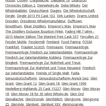
House
,
Cooley
,
Craigellachie
,
Dailuaine 16
,
Deanston
Chronicles Edition 2
,
Deinwhisky.de
,
Delia Whisky
,
Der
Whiskybabbler
,
Deutschland
,
Diageo
,
Die Whiskybotschaft
,
Dingle
,
Dingle 2013 PX Cask 102
,
Dirk Lunken
,
Drams United
,
Dresden
,
Dresdener Whiskymanufaktur
,
Dufftown
,
Einselthum
,
Elexir Distillers
,
Emperor's Way
,
Emperor’s Way
The Distillery Exclusive Bourbon Firkin
,
Fading Hill 7 Jahre -
2015 Master Edition The Wanted Free Cask 337
,
Fercullen 21
,
Fessler Mühle
,
Fesslermill
,
Finnland
,
Food Pairing
,
FOSM
,
Frankfurt
,
Fräulein Scotch
,
Freimaurer
,
Freimaurerloge
,
Freimaurerloge Friedrich zur Vaterlandsliebe
,
Freimaurerloge
Friedrich zur Vaterlandsliebe Koblenz
,
Freimaurerloge Zur
Einigkeit
,
Freimaurerloge Zur Wahrheit und Treue
,
Freimaurerloge Zur Wahrheit und Treue Neuwied
,
Friedrich
zur Vaterlandsliebe
,
Friends of Single Malt
,
Fulda
,
Genussbotschafterin
,
Genussbotschafterin Annick Seiz
,
Glen
Grant
,
Glen Grant 12
,
Glen Grant 18
,
Glen Grant 1990
Heidelberg Highlands 25 Cask 15227
,
Glen Moray
,
Glen Moray
18
,
Glen Moray 18 für 30 Jahre Whisky.de
,
Glen Ord
,
Glenallachie
,
GlenDronah
,
Glenfiddich
,
Glengoyne
,
Glengoyne
25
,
Glengyle
,
Glenlivet
,
Glenlivet XXV
,
glenmorangie
,