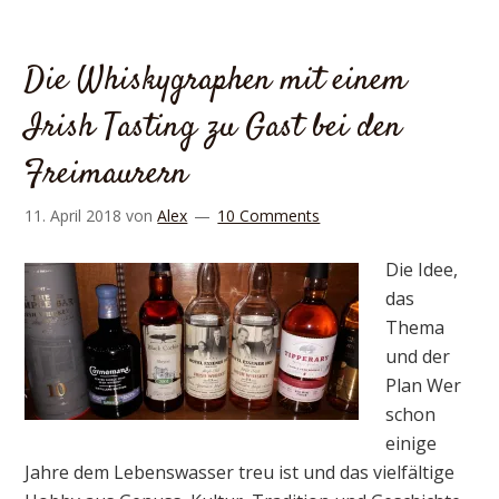
Die Whiskygraphen mit einem
Irish Tasting zu Gast bei den
Freimaurern
11. April 2018
von
Alex
10 Comments
Die Idee,
das
Thema
und der
Plan Wer
schon
einige
Jahre dem Lebenswasser treu ist und das vielfältige