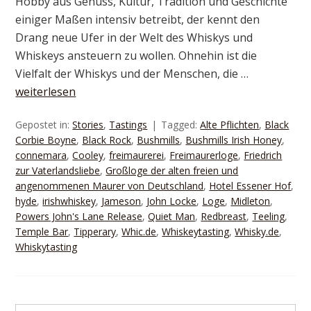
Hobby aus Genuss, Kultur, Tradition und Geschichte
einiger Maßen intensiv betreibt, der kennt den
Drang neue Ufer in der Welt des Whiskys und
Whiskeys ansteuern zu wollen. Ohnehin ist die
Vielfalt der Whiskys und der Menschen, die …
weiterlesen
Gepostet in:
Stories
,
Tastings
Tagged:
Alte Pflichten
,
Black
Corbie Boyne
,
Black Rock
,
Bushmills
,
Bushmills Irish Honey
,
connemara
,
Cooley
,
freimaurerei
,
Freimaurerloge
,
Friedrich
zur Vaterlandsliebe
,
Großloge der alten freien und
angenommenen Maurer von Deutschland
,
Hotel Essener Hof
,
hyde
,
irishwhiskey
,
Jameson
,
John Locke
,
Loge
,
Midleton
,
Powers John's Lane Release
,
Quiet Man
,
Redbreast
,
Teeling
,
Temple Bar
,
Tipperary
,
Whic.de
,
Whiskeytasting
,
Whisky.de
,
Whiskytasting