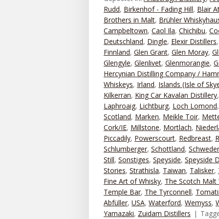
Rudd
,
Birkenhof - Fading Hill
,
Blair A
Brothers in Malt
,
Brühler Whiskyhau
Campbeltown
,
Caol Ila
,
Chichibu
,
Co
Deutschland
,
Dingle
,
Elexir Distillers
Finnland
,
Glen Grant
,
Glen Moray
,
Gl
Glengyle
,
Glenlivet
,
Glenmorangie
,
G
Hercynian Distilling Company / Ha
Whiskeys
,
Irland
,
Islands (Isle of Sky
Kilkerran
,
King Car Kavalan Distillery
Laphroaig
,
Lichtburg
,
Loch Lomond
Scotland
,
Marken
,
Meikle Toir
,
Mett
Cork/IE
,
Millstone
,
Mortlach
,
Nieder
Piccadily
,
Powerscourt
,
Redbreast
,
R
Schlumberger
,
Schottland
,
Schwede
Still
,
Sonstiges
,
Speyside
,
Speyside Di
Stories
,
Strathisla
,
Taiwan
,
Talisker
,
Fine Art of Whisky
,
The Scotch Malt 
Temple Bar
,
The Tyrconnell
,
Tomati
Abfüller
,
USA
,
Waterford
,
Wemyss
,
Yamazaki
,
Zuidam Distillers
Tagg