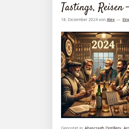
Tastings, Reisen 
18. Dezember 2024
von
Alex
Ein
Gepostet in:
Ahascragh Distillery
,
Ar