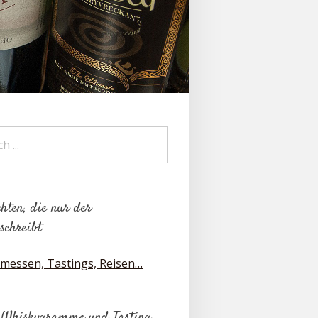
hten, die nur der
schreibt
messen, Tastings, Reisen…
 Whiskygramme und Tasting