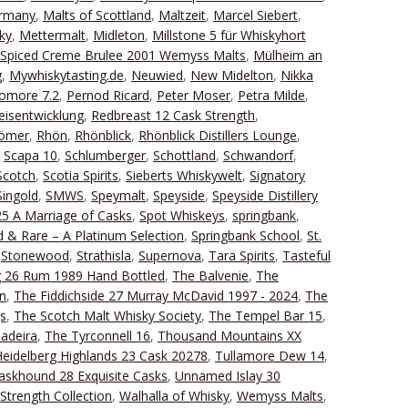
ermany
,
Malts of Scottland
,
Maltzeit
,
Marcel Siebert
,
ky
,
Mettermalt
,
Midleton
,
Millstone 5 für Whiskyhort
 Spiced Creme Brulee 2001 Wemyss Malts
,
Mülheim an
g
,
Mywhiskytasting.de
,
Neuwied
,
New Midelton
,
Nikka
omore 7.2
,
Pernod Ricard
,
Peter Moser
,
Petra Milde
,
eisentwicklung
,
Redbreast 12 Cask Strength
,
Römer
,
Rhön
,
Rhönblick
,
Rhönblick Distillers Lounge
,
,
Scapa 10
,
Schlumberger
,
Schottland
,
Schwandorf
,
Scotch
,
Scotia Spirits
,
Sieberts Whiskywelt
,
Signatory
Singold
,
SMWS
,
Speymalt
,
Speyside
,
Speyside Distillery
25 A Marriage of Casks
,
Spot Whiskeys
,
springbank
,
 & Rare – A Platinum Selection
,
Springbank School
,
St.
,
Stonewood
,
Strathisla
,
Supernova
,
Tara Spirits
,
Tasteful
g 26 Rum 1989 Hand Bottled
,
The Balvenie
,
The
n
,
The Fiddichside 27 Murray McDavid 1997 - 2024
,
The
gs
,
The Scotch Malt Whisky Society
,
The Tempel Bar 15
,
adeira
,
The Tyrconnell 16
,
Thousand Mountains XX
eidelberg Highlands 23 Cask 20278
,
Tullamore Dew 14
,
Caskhound 28 Exquisite Casks
,
Unnamed Islay 30
Strength Collection
,
Walhalla of Whisky
,
Wemyss Malts
,