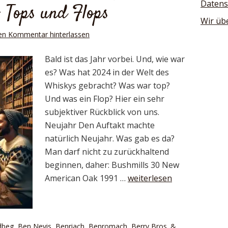
Datens
– Tops und Flops
Wir üb
en Kommentar hinterlassen
Bald ist das Jahr vorbei. Und, wie war
es? Was hat 2024 in der Welt des
Whiskys gebracht? Was war top?
Und was ein Flop? Hier ein sehr
subjektiver Rückblick von uns.
Neujahr Den Auftakt machte
natürlich Neujahr. Was gab es da?
Man darf nicht zu zurückhaltend
beginnen, daher: Bushmills 30 New
American Oak 1991 …
weiterlesen
dbeg
,
Ben Nevis
,
Benriach
,
Benromach
,
Berry Bros. &