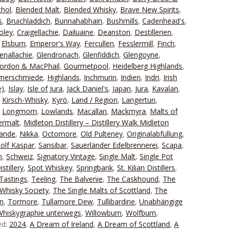
thol
,
Blended Malt
,
Blended Whisky
,
Brave New Spirits
,
s
,
Bruichladdich
,
Bunnahabhain
,
Bushmills
,
Cadenhead's
,
oley
,
Craigellachie
,
Dailuaine
,
Deanston
,
Destillerien
,
,
Elsburn
,
Emperor's Way
,
Fercullen
,
Fesslermill
,
Finch
,
enallachie
,
Glendronach
,
Glenfiddich
,
Glengoyne
,
ordon & MacPhail
,
Gourmetpool
,
Heidelberg Highlands
,
mmerschmiede
,
Highlands
,
Inchmurin
,
Indien
,
Indri
,
Irish
e)
,
Islay
,
Isle of Jura
,
Jack Daniel's
,
Japan
,
Jura
,
Kavalan
,
,
Kirsch-Whisky
,
Kyrö
,
Land / Region
,
Langertun
,
,
Longmorn
,
Lowlands
,
Macallan
,
Mackmyra
,
Malts of
ermalt
,
Midleton Distillery – Distillery Walk Midleton
lande
,
Nikka
,
Octomore
,
Old Pulteney
,
Originalabfüllung
,
olf Kaspar
,
Sansibar
,
Sauerländer Edelbrennerei
,
Scapa
,
n
,
Schweiz
,
Signatory Vintage
,
Single Malt
,
Single Pot
stillery
,
Spot Whiskey
,
Springbank
,
St. Kilian Distillers
,
Tastings
,
Teeling
,
The Balvenie
,
The Caskhound
,
The
Whisky Society
,
The Single Malts of Scottland
,
The
n
,
Tormore
,
Tullamore Dew
,
Tullibardine
,
Unabhängige
Whiskygraphie unterwegs
,
Willowburn
,
Wolfburn
,
ed:
2024
,
A Dream of Ireland
,
A Dream of Scottland
,
A