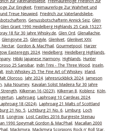
drich zur Vaterlandsliebe
,
Freimaurerloge Friedrich zur
oge Zur Einigkeit
,
Freimaurerloge Zur Wahrheit und
t und Treue Neuwied
,
Friedrich zur Vaterlandsliebe
,
botschafterin
,
Genussbotschafterin Annick Seiz
,
Glen
,
Glen Grant 1990 Heidelberg Highlands 25 Cask 15227
,
ray 18 für 30 Jahre Whisky.de
,
Glen Ord
,
Glenallachie
,
,
Glengoyne 25
,
Glengyle
,
Glenlivet
,
Glenlivet XXV
,
 Nectar
,
Gordon & MacPhail
,
Gourmetpool
,
Harzer
gow Eastereggs 2024
,
Heidelberg
,
Heidelberg Highlands
,
ompany
,
Hibiki Japanese Harmony
,
Highlands
,
Hunter
oroso 25 Sansibar
,
Indri Trini - The Three Wood
,
Inseln
,
lt
,
Irish Whiskey 25 The Fine Art of Whiskey
,
Irland
,
Malt Oloroso
,
Jahr 2024
,
Jahresrückblick 2024
,
Jameson
n
,
Julia Nourney
,
Kavalan Solist Madeira für 30 Jahre
 Strength
,
Kilkerran 16 (2023)
,
Kilkerran 8
,
Koblenz
,
Köln
,
ngertun
,
Laphroaig
,
Laphroaig 10 Cairdeas 2024
,
Laphroaig 18 (2024)
,
Laphroaig 21 Malts of Scottland
tburg 21 No. 5
,
Lichtburg 21 No. 6
,
Limburg
,
Loch
18
,
Longrow
,
Lost Castles 2016 Burgreste Steinau
lan 1990 Speymalt Gordon & MacPhail
,
Macallan 2000
hail
,
Mackmyra
,
Mackmyra Scorpions Rock n‘ Roll Star
,