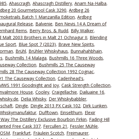
1985
,
Ahascragh
,
Ahascragh Distillery
,
Anam Na-Halba
,
rdbeg 20 Gourmetpool Cask 3290
,
Ardbeg 26
moketrails Batch 1 Manzanilla Edition
,
Ardbeg
naugural Release
,
Balvenie
,
Ben Nevis 14 A Dream of
ernhard Rems
,
Berry Bros. & Rudd
,
Billy Walker
,
 Malt 2003 Brothers in Malt 21 Ochnagur II
,
Blending
ue Sport
,
Blue Spot 7 (2023)
,
Brave New Spirits
,
Forman
,
Brühl
,
Brühler Whiskyhaus
,
Bunnahahbhain
,
ds
,
Bushmills 14 Malaga
,
Bushmills 16 Three Woods
,
useway Collection
,
Bushmills 25 The Causeway
ills 28 The Causeway Collection 1992 Cognac
,
1 The Causeway Collection
,
Cadenhead's
,
 SMWS 1991 Goodnight and Joy
,
Cask Strength Collection
,
nvalmore House
,
Cooley
,
Craigellachie
,
Dailuaine 16
,
whisky.de
,
Delia Whisky
,
Der Whiskybabbler
,
schaft
,
Dingle
,
Dingle 2013 PX Cask 102
,
Dirk Lunken
,
Whiskymanufaktur
,
Dufftown
,
Einselthum
,
Elexir
Way The Distillery Exclusive Bourbon Firkin
,
Fading Hill
Wanted Free Cask 337
,
Fercullen 21
,
Fessler Mühle
,
FOSM
,
Frankfurt
,
Fräulein Scotch
,
Freimaurer
,