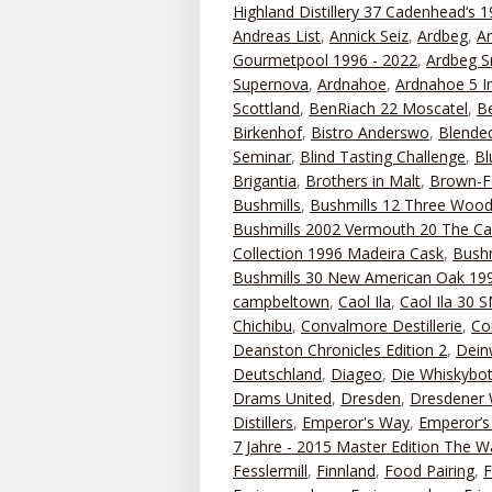
Highland Distillery 37 Cadenhead‘s 
Andreas List
,
Annick Seiz
,
Ardbeg
,
A
Gourmetpool 1996 - 2022
,
Ardbeg S
Supernova
,
Ardnahoe
,
Ardnahoe 5 I
Scottland
,
BenRiach 22 Moscatel
,
B
Birkenhof
,
Bistro Anderswo
,
Blended
Seminar
,
Blind Tasting Challenge
,
Bl
Brigantia
,
Brothers in Malt
,
Brown-
Bushmills
,
Bushmills 12 Three Woo
Bushmills 2002 Vermouth 20 The Ca
Collection 1996 Madeira Cask
,
Bushm
Bushmills 30 New American Oak 199
campbeltown
,
Caol Ila
,
Caol Ila 30
Chichibu
,
Convalmore Destillerie
,
Co
Deanston Chronicles Edition 2
,
Dein
Deutschland
,
Diageo
,
Die Whiskybot
Drams United
,
Dresden
,
Dresdener 
Distillers
,
Emperor's Way
,
Emperor’s 
7 Jahre - 2015 Master Edition The 
Fesslermill
,
Finnland
,
Food Pairing
,