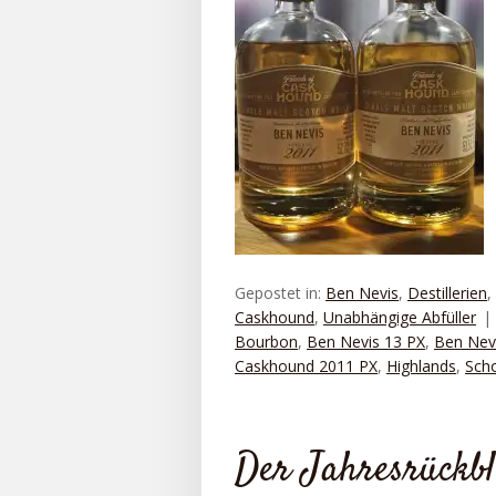
Gepostet in:
Ben Nevis
,
Destillerien
,
Caskhound
,
Unabhängige Abfüller
Bourbon
,
Ben Nevis 13 PX
,
Ben Nev
Caskhound 2011 PX
,
Highlands
,
Scho
Der Jahresrückbl