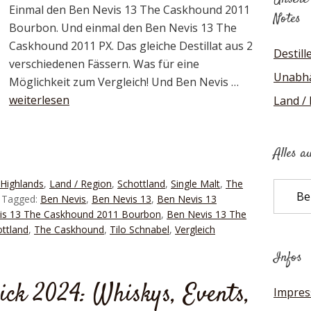
Einmal den Ben Nevis 13 The Caskhound 2011
Notes
Bourbon. Und einmal den Ben Nevis 13 The
Caskhound 2011 PX. Das gleiche Destillat aus 2
Destill
verschiedenen Fässern. Was für eine
Unabhä
Möglichkeit zum Vergleich! Und Ben Nevis …
weiterlesen
Land /
Alles a
Highlands
,
Land / Region
,
Schottland
,
Single Malt
,
The
Alles
Tagged:
Ben Nevis
,
Ben Nevis 13
,
Ben Nevis 13
auf
is 13 The Caskhound 2011 Bourbon
,
Ben Nevis 13 The
einen
ttland
,
The Caskhound
,
Tilo Schnabel
,
Vergleich
Blick
Infos
ick 2024: Whiskys, Events,
Impre