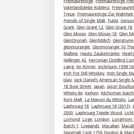
Freimaurerloge
,
Freimaurerloge Frie
Vaterlandsliebe Koblenz
,
Freimaurerl
Treue
,
Freimaurerloge Zur Wahrhei
Friends of Single Malt
,
Fulda
,
Genuss
Grant
,
Glen Grant 12
,
Glen Grant 18
Glen Moray
,
Glen Moray 18
,
Glen Mo
GlenDronah
,
Glenfiddich
,
Glengoyne
glenmorangie
,
Glenmorangie 16 The
Maltine
,
Hautis Zaubertränke
,
Heart
Hellinger 42
,
Hercynian Distilling C
Laing
,
Im Römer
,
Inchmurin 1998 Ol
Irish Pot Still Whiskey
,
Irish Single Ma
islay
,
Jack Daniel‘s American Single 
18 Bow Street
,
Japan
,
Jason Bourbo
Whisky.de
,
Kerken
,
Kilchoman Batch
Kyrö Malt
,
La Maison du Whisky
,
La
Laphroaig 18
,
Laphroaig 18 (2013)
,
2000
,
Laphroaig Tripple Wood
,
Lich
Lomond
,
Loge
,
London
,
Longmorn 
Batch 1
,
Lowlands
,
Macallan
,
Macal
Speymalt Cask 1756 Gordon & MacP