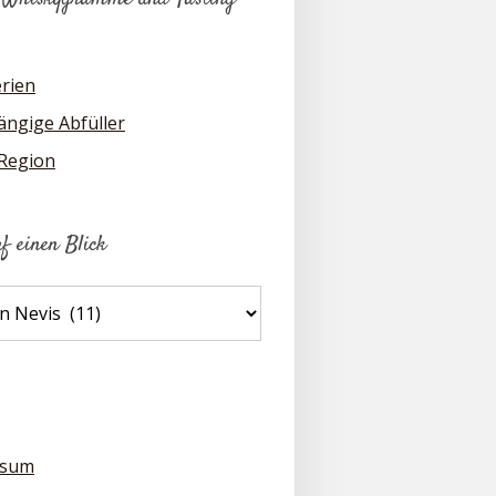
erien
ngige Abfüller
 Region
uf einen Blick
ssum