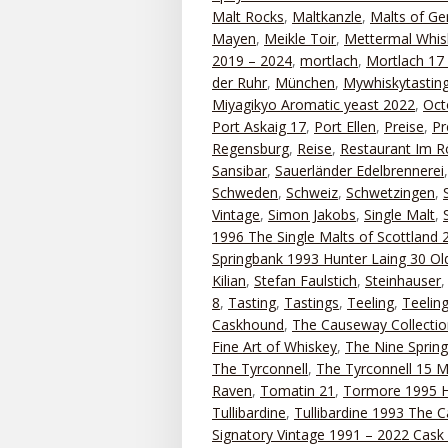
Malt Rocks
,
Maltkanzle
,
Malts of G
Mayen
,
Meikle Toir
,
Mettermal Whis
2019 – 2024
,
mortlach
,
Mortlach 17
der Ruhr
,
München
,
Mywhiskytastin
Miyagikyo Aromatic yeast 2022
,
Oct
Port Askaig 17
,
Port Ellen
,
Preise
,
Pr
Regensburg
,
Reise
,
Restaurant Im 
Sansibar
,
Sauerländer Edelbrennerei
Schweden
,
Schweiz
,
Schwetzingen
,
Vintage
,
Simon Jakobs
,
Single Malt
,
1996 The Single Malts of Scottland 
Springbank 1993 Hunter Laing 30 Old
Kilian
,
Stefan Faulstich
,
Steinhauser
8
,
Tasting
,
Tastings
,
Teeling
,
Teelin
Caskhound
,
The Causeway Collectio
Fine Art of Whiskey
,
The Nine Sprin
The Tyrconnell
,
The Tyrconnell 15 M
Raven
,
Tomatin 21
,
Tormore 1995 H
Tullibardine
,
Tullibardine 1993 The 
Signatory Vintage 1991 – 2022 Cask 