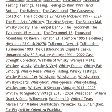
Tasting
,
Tastings
,
Teeling
,
Teeling 26 Rum 1989 Hand
Bottled
,
The Balvenie
,
The Caskhound
,
The Causeway
Collection
,
The Fiddichside 27 Murray McDavid 1997 - 2024
,
The Fine Art of Whiskey
,
The Nine Springs
,
The Scotch Malt
Whisky Society
,
The Tempel Bar 15
,
The Tyrconnell
,
The
Tyrconnell 15 Madeira
,
The Tyrconnell 16
,
Thousand
Mountains XX Raven
,
Tomatin 21
,
Tormore 1995 Heidelberg
Highlands 23 Cask 20278
,
Tullamore Dew 14
,
Tullibardine
,
Tullibardine 1993 The Caskhound 28 Exquisite Casks
,
Unnamed Islay 30 Signatory Vintage 1991 – 2022 Cask
Strength Collection
,
Walhalla of Whisky
,
Wemyss Malts
,
Whiskey
,
whisky
,
Whisky & Vinyl
,
Whisky Dinner
,
Whisky Fair
Limburg
,
Whisky Reise
,
Whisky Tasting
,
Whisky Tastings
,
Whisky-Botschafter
,
Whisky.de
,
Whiskybase
,
Whiskydinner
,
Whiskyexperts
,
Whiskyhort
,
Whiskypreise
,
Whiskytasting
,
Whiskyzoom
,
Whitlaw 10 Signatory Vintage 2013 - 2023
,
Whitlaw 10 Signatory Vintage 2013 - 2024
,
Wiesbaden
,
William
Grant & Sons
,
Willowburn
,
Wolfburn 10
,
Writers‘ Tears
Marsala für 10 Jahre Drankdozijn
,
Yamazaki 12
,
Zur Einigkeit
,
Zur Einigkeit im Orient zu Frankfurt