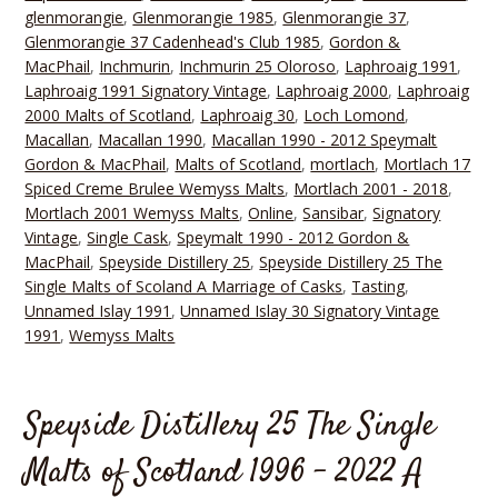
glenmorangie
,
Glenmorangie 1985
,
Glenmorangie 37
,
Glenmorangie 37 Cadenhead's Club 1985
,
Gordon &
MacPhail
,
Inchmurin
,
Inchmurin 25 Oloroso
,
Laphroaig 1991
,
Laphroaig 1991 Signatory Vintage
,
Laphroaig 2000
,
Laphroaig
2000 Malts of Scotland
,
Laphroaig 30
,
Loch Lomond
,
Macallan
,
Macallan 1990
,
Macallan 1990 - 2012 Speymalt
Gordon & MacPhail
,
Malts of Scotland
,
mortlach
,
Mortlach 17
Spiced Creme Brulee Wemyss Malts
,
Mortlach 2001 - 2018
,
Mortlach 2001 Wemyss Malts
,
Online
,
Sansibar
,
Signatory
Vintage
,
Single Cask
,
Speymalt 1990 - 2012 Gordon &
MacPhail
,
Speyside Distillery 25
,
Speyside Distillery 25 The
Single Malts of Scoland A Marriage of Casks
,
Tasting
,
Unnamed Islay 1991
,
Unnamed Islay 30 Signatory Vintage
1991
,
Wemyss Malts
Speyside Distillery 25 The Single
Malts of Scotland 1996 – 2022 A