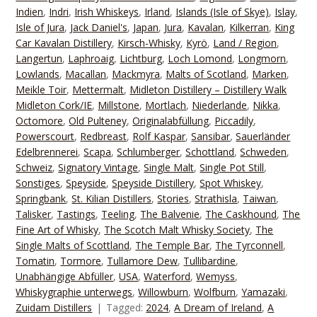
Indien
,
Indri
,
Irish Whiskeys
,
Irland
,
Islands (Isle of Skye)
,
Islay
,
Isle of Jura
,
Jack Daniel's
,
Japan
,
Jura
,
Kavalan
,
Kilkerran
,
King
Car Kavalan Distillery
,
Kirsch-Whisky
,
Kyrö
,
Land / Region
,
Langertun
,
Laphroaig
,
Lichtburg
,
Loch Lomond
,
Longmorn
,
Lowlands
,
Macallan
,
Mackmyra
,
Malts of Scotland
,
Marken
,
Meikle Toir
,
Mettermalt
,
Midleton Distillery – Distillery Walk
Midleton Cork/IE
,
Millstone
,
Mortlach
,
Niederlande
,
Nikka
,
Octomore
,
Old Pulteney
,
Originalabfüllung
,
Piccadily
,
Powerscourt
,
Redbreast
,
Rolf Kaspar
,
Sansibar
,
Sauerländer
Edelbrennerei
,
Scapa
,
Schlumberger
,
Schottland
,
Schweden
,
Schweiz
,
Signatory Vintage
,
Single Malt
,
Single Pot Still
,
Sonstiges
,
Speyside
,
Speyside Distillery
,
Spot Whiskey
,
Springbank
,
St. Kilian Distillers
,
Stories
,
Strathisla
,
Taiwan
,
Talisker
,
Tastings
,
Teeling
,
The Balvenie
,
The Caskhound
,
The
Fine Art of Whisky
,
The Scotch Malt Whisky Society
,
The
Single Malts of Scottland
,
The Temple Bar
,
The Tyrconnell
,
Tomatin
,
Tormore
,
Tullamore Dew
,
Tullibardine
,
Unabhängige Abfüller
,
USA
,
Waterford
,
Wemyss
,
Whiskygraphie unterwegs
,
Willowburn
,
Wolfburn
,
Yamazaki
,
Zuidam Distillers
Tagged:
2024
,
A Dream of Ireland
,
A