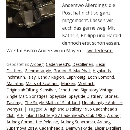
Anderswo Allerdings: die
Post hat nicht so ganz
mitgemacht. Lassen wir
auch das gerne weg. Mit
Kathrin, Philipp und Harald
dennoch erst schön essen.
Wo? Im Bistro Anderswo in Mayen. …
weiterlesen
Gepostet in:
Ardbeg
,
Cadenhead's
,
Destillerien
,
Elexir
Distillers
,
Glenmorangie
,
Gordon & MacPhail
,
Highlands
,
Inchmurin
,
Islay
,
Land / Region
,
Laphroaig
,
Loch Lomond
,
Macallan
,
Malts of Scotland
,
Marken
,
Mortlach
,
Originalabfüllung
,
Sansibar
,
Schottland
,
Signatory Vintage
,
Single Malt
,
Sonstiges
,
Speyside
,
Speyside Distillery
,
Stories
,
Tastings
,
The Single Malts of Scottland
,
Unabhängige Abfüller
,
Wemyss
Tagged:
A Highland Distillery 1985 Cadenhead's
Club
,
A Highland Distillery 37 Cadenhead's Club 1985
,
Ardbeg
,
Ardbeg Committee Release
,
Ardbeg Supernova
,
Ardbeg
Supernova 2019
,
Cadenhead's
,
Deinwhisky.de
,
Elexir Distillers
,