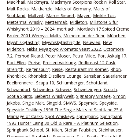
MacPhail
,
Mackmyra
,
Mackmyra Scorpions Rock n‘ Roll Star
,
Malt Rocks
,
Maltkanzle
,
Malts of Germany
,
Malts of
Scottland
,
Maltzeit
,
Marcel Siebert
,
Mayen
,
Meikle Toir
,
Mettermal Whisky
,
Mettermalt
,
Midleton
,
Millstone 5 für
Whiskyhort 2019 – 2024
,
mortlach
,
Mortlach 17 Spiced Creme
Brulee 2001 Wemyss Malts
,
Mülheim an der Ruhr
,
München
,
Mywhiskytasting
,
Mywhiskytasting.de
,
Neuwied
,
New
Midelton
,
Nikka Miyagikyo Aromatic yeast 2022
,
Octomore
7.2
,
Pernod Ricard
,
Peter Moser
,
Petra Milde
,
Port Askaig 17
,
Port Ellen
,
Preise
,
Preisentwicklung
,
Redbreast 12 Cask
Strength
,
Regensburg
,
Reise
,
Restaurant Im Römer
,
Rhön
,
Rhönblick
,
Rhönblick Distillers Lounge
,
Sansibar
,
Sauerländer
Edelbrennerei
,
Scapa 10
,
Schlumberger
,
Schottland
,
Schwandorf
,
Schweden
,
Schweiz
,
Schwetzingen
,
Scotch
,
Scotia Spirits
,
Sieberts Whiskywelt
,
Signatory Vintage
,
Simon
Jakobs
,
Single Malt
,
Singold
,
SMWS
,
Speymalt
,
Speyside
,
Speyside Distillery 1996 The Single Malts of Scottland 25 A
Marriage of Casks
,
Spot Whiskeys
,
springbank
,
Springbank
1993 Hunter Laing 30 Old & Rare – A Platinum Selection
,
Springbank School
,
St. Kilian
,
Stefan Faulstich
,
Steinhauser
,
Stonewood
,
Strathisla
,
Supernova
,
Tara Spirits
,
Tasteful 8
,