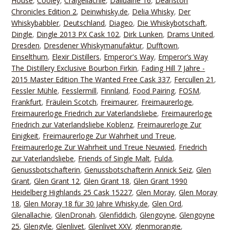
House
,
Cooley
,
Craigellachie
,
Dailuaine 16
,
Deanston
Chronicles Edition 2
,
Deinwhisky.de
,
Delia Whisky
,
Der
Whiskybabbler
,
Deutschland
,
Diageo
,
Die Whiskybotschaft
,
Dingle
,
Dingle 2013 PX Cask 102
,
Dirk Lunken
,
Drams United
,
Dresden
,
Dresdener Whiskymanufaktur
,
Dufftown
,
Einselthum
,
Elexir Distillers
,
Emperor's Way
,
Emperor’s Way
The Distillery Exclusive Bourbon Firkin
,
Fading Hill 7 Jahre -
2015 Master Edition The Wanted Free Cask 337
,
Fercullen 21
,
Fessler Mühle
,
Fesslermill
,
Finnland
,
Food Pairing
,
FOSM
,
Frankfurt
,
Fräulein Scotch
,
Freimaurer
,
Freimaurerloge
,
Freimaurerloge Friedrich zur Vaterlandsliebe
,
Freimaurerloge
Friedrich zur Vaterlandsliebe Koblenz
,
Freimaurerloge Zur
Einigkeit
,
Freimaurerloge Zur Wahrheit und Treue
,
Freimaurerloge Zur Wahrheit und Treue Neuwied
,
Friedrich
zur Vaterlandsliebe
,
Friends of Single Malt
,
Fulda
,
Genussbotschafterin
,
Genussbotschafterin Annick Seiz
,
Glen
Grant
,
Glen Grant 12
,
Glen Grant 18
,
Glen Grant 1990
Heidelberg Highlands 25 Cask 15227
,
Glen Moray
,
Glen Moray
18
,
Glen Moray 18 für 30 Jahre Whisky.de
,
Glen Ord
,
Glenallachie
,
GlenDronah
,
Glenfiddich
,
Glengoyne
,
Glengoyne
25
,
Glengyle
,
Glenlivet
,
Glenlivet XXV
,
glenmorangie
,