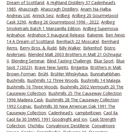
Dream of Scottland
,
A Highland Distillery 37 Cadenhead‘s
1985
,
Ahascragh
,
Ahascragh Distillery
,
Anam Na-Halba
,
Andreas List
,
Annick Seiz
,
Ardbeg
,
Ardbeg 20 Gourmetpool
Cask 3290
,
Ardbeg 26 Gourmetpool 1996 - 2022
,
Ardbeg
Smoketrails Batch 1 Manzanilla Edition
,
Ardbeg Supernova
,
Ardnahoe
,
Ardnahoe 5 Inaugural Release
,
Balvenie
,
Ben Nevis
14 A Dream of Scottland
,
BenRiach 22 Moscatel
,
Bernhard
Rems
,
Berry Bros. & Rudd
,
Billy Walker
,
Birkenhof
,
Bistro
Anderswo
,
Blended Malt 2003 Brothers in Malt 21 Ochnagur
II
,
Blending Seminar
,
Blind Tasting Challenge
,
Blue Sport
,
Blue
Spot 7 (2023)
,
Brave New Spirits
,
Brigantia
,
Brothers in Malt
,
Brown-Forman
,
Brühl
,
Brühler Whiskyhaus
,
Bunnahahbhain
,
Bushmills
,
Bushmills 12 Three Woods
,
Bushmills 14 Malaga
,
Bushmills 16 Three Woods
,
Bushmills 2002 Vermouth 20 The
Causeway Collection
,
Bushmills 25 The Causeway Collection
1996 Madeira Cask
,
Bushmills 28 The Causeway Collection
1992 Cognac
,
Bushmills 30 New American Oak 1991 The
Causeway Collection
,
Cadenhead's
,
campbeltown
,
Caol Ila
,
Caol Ila 30 SMWS 1991 Goodnight and Joy
,
Cask Strength
Collection
,
Chichibu
,
Convalmore Destillerie
,
Convalmore