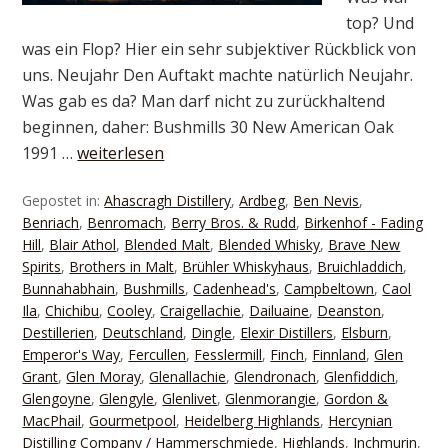
top? Und
was ein Flop? Hier ein sehr subjektiver Rückblick von
uns. Neujahr Den Auftakt machte natürlich Neujahr.
Was gab es da? Man darf nicht zu zurückhaltend
beginnen, daher: Bushmills 30 New American Oak
1991 …
weiterlesen
Gepostet in:
Ahascragh Distillery
,
Ardbeg
,
Ben Nevis
,
Benriach
,
Benromach
,
Berry Bros. & Rudd
,
Birkenhof - Fading
Hill
,
Blair Athol
,
Blended Malt
,
Blended Whisky
,
Brave New
Spirits
,
Brothers in Malt
,
Brühler Whiskyhaus
,
Bruichladdich
,
Bunnahabhain
,
Bushmills
,
Cadenhead's
,
Campbeltown
,
Caol
Ila
,
Chichibu
,
Cooley
,
Craigellachie
,
Dailuaine
,
Deanston
,
Destillerien
,
Deutschland
,
Dingle
,
Elexir Distillers
,
Elsburn
,
Emperor's Way
,
Fercullen
,
Fesslermill
,
Finch
,
Finnland
,
Glen
Grant
,
Glen Moray
,
Glenallachie
,
Glendronach
,
Glenfiddich
,
Glengoyne
,
Glengyle
,
Glenlivet
,
Glenmorangie
,
Gordon &
MacPhail
,
Gourmetpool
,
Heidelberg Highlands
,
Hercynian
Distilling Company / Hammerschmiede
,
Highlands
,
Inchmurin
,