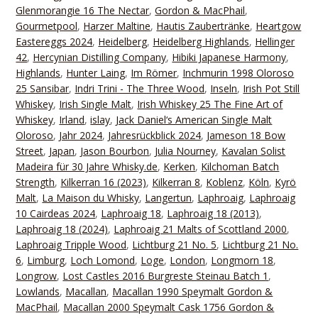
Glenmorangie 16 The Nectar
,
Gordon & MacPhail
,
Gourmetpool
,
Harzer Maltine
,
Hautis Zaubertränke
,
Heartgow
Eastereggs 2024
,
Heidelberg
,
Heidelberg Highlands
,
Hellinger
42
,
Hercynian Distilling Company
,
Hibiki Japanese Harmony
,
Highlands
,
Hunter Laing
,
Im Römer
,
Inchmurin 1998 Oloroso
25 Sansibar
,
Indri Trini - The Three Wood
,
Inseln
,
Irish Pot Still
Whiskey
,
Irish Single Malt
,
Irish Whiskey 25 The Fine Art of
Whiskey
,
Irland
,
islay
,
Jack Daniel‘s American Single Malt
Oloroso
,
Jahr 2024
,
Jahresrückblick 2024
,
Jameson 18 Bow
Street
,
Japan
,
Jason Bourbon
,
Julia Nourney
,
Kavalan Solist
Madeira für 30 Jahre Whisky.de
,
Kerken
,
Kilchoman Batch
Strength
,
Kilkerran 16 (2023)
,
Kilkerran 8
,
Koblenz
,
Köln
,
Kyrö
Malt
,
La Maison du Whisky
,
Langertun
,
Laphroaig
,
Laphroaig
10 Cairdeas 2024
,
Laphroaig 18
,
Laphroaig 18 (2013)
,
Laphroaig 18 (2024)
,
Laphroaig 21 Malts of Scottland 2000
,
Laphroaig Tripple Wood
,
Lichtburg 21 No. 5
,
Lichtburg 21 No.
6
,
Limburg
,
Loch Lomond
,
Loge
,
London
,
Longmorn 18
,
Longrow
,
Lost Castles 2016 Burgreste Steinau Batch 1
,
Lowlands
,
Macallan
,
Macallan 1990 Speymalt Gordon &
MacPhail
,
Macallan 2000 Speymalt Cask 1756 Gordon &