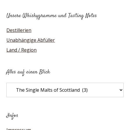
Unsere Whiskygramme und Tasting Notes
Destillerien
Unabhängige Abfüller
Land / Region
Alles auf einen Blick
Alles
auf
einen
Blick
Infos
Impressum