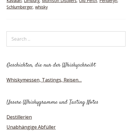
Kavalan
,
Limburg
,
Morrison Distillers
,
Old Perth
,
Penderyn
,
Schlumberger
,
whisky
Geschichten, die nur der Whiskyschreibt
Whiskymessen, Tastings, Reisen…
Unsere Whiskygramme und Tasting Notes
Destillerien
Unabhängige Abfüller