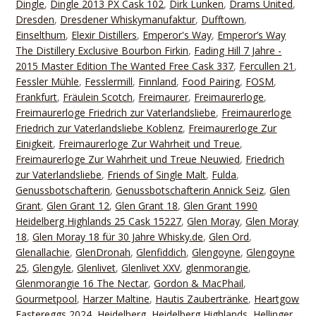
Dingle
,
Dingle 2013 PX Cask 102
,
Dirk Lunken
,
Drams United
,
Dresden
,
Dresdener Whiskymanufaktur
,
Dufftown
,
Einselthum
,
Elexir Distillers
,
Emperor's Way
,
Emperor’s Way
The Distillery Exclusive Bourbon Firkin
,
Fading Hill 7 Jahre -
2015 Master Edition The Wanted Free Cask 337
,
Fercullen 21
,
Fessler Mühle
,
Fesslermill
,
Finnland
,
Food Pairing
,
FOSM
,
Frankfurt
,
Fräulein Scotch
,
Freimaurer
,
Freimaurerloge
,
Freimaurerloge Friedrich zur Vaterlandsliebe
,
Freimaurerloge
Friedrich zur Vaterlandsliebe Koblenz
,
Freimaurerloge Zur
Einigkeit
,
Freimaurerloge Zur Wahrheit und Treue
,
Freimaurerloge Zur Wahrheit und Treue Neuwied
,
Friedrich
zur Vaterlandsliebe
,
Friends of Single Malt
,
Fulda
,
Genussbotschafterin
,
Genussbotschafterin Annick Seiz
,
Glen
Grant
,
Glen Grant 12
,
Glen Grant 18
,
Glen Grant 1990
Heidelberg Highlands 25 Cask 15227
,
Glen Moray
,
Glen Moray
18
,
Glen Moray 18 für 30 Jahre Whisky.de
,
Glen Ord
,
Glenallachie
,
GlenDronah
,
Glenfiddich
,
Glengoyne
,
Glengoyne
25
,
Glengyle
,
Glenlivet
,
Glenlivet XXV
,
glenmorangie
,
Glenmorangie 16 The Nectar
,
Gordon & MacPhail
,
Gourmetpool
,
Harzer Maltine
,
Hautis Zaubertränke
,
Heartgow
Eastereggs 2024
,
Heidelberg
,
Heidelberg Highlands
,
Hellinger