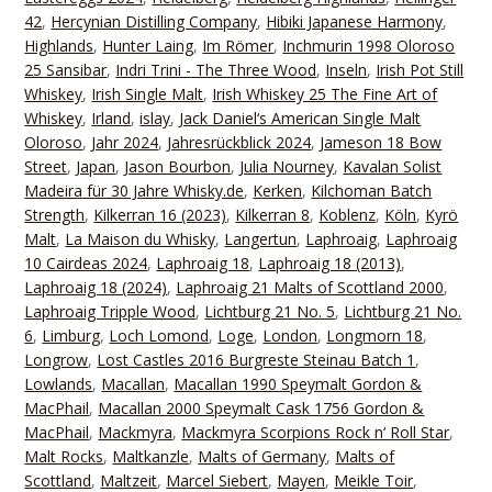
42
,
Hercynian Distilling Company
,
Hibiki Japanese Harmony
,
Highlands
,
Hunter Laing
,
Im Römer
,
Inchmurin 1998 Oloroso
25 Sansibar
,
Indri Trini - The Three Wood
,
Inseln
,
Irish Pot Still
Whiskey
,
Irish Single Malt
,
Irish Whiskey 25 The Fine Art of
Whiskey
,
Irland
,
islay
,
Jack Daniel‘s American Single Malt
Oloroso
,
Jahr 2024
,
Jahresrückblick 2024
,
Jameson 18 Bow
Street
,
Japan
,
Jason Bourbon
,
Julia Nourney
,
Kavalan Solist
Madeira für 30 Jahre Whisky.de
,
Kerken
,
Kilchoman Batch
Strength
,
Kilkerran 16 (2023)
,
Kilkerran 8
,
Koblenz
,
Köln
,
Kyrö
Malt
,
La Maison du Whisky
,
Langertun
,
Laphroaig
,
Laphroaig
10 Cairdeas 2024
,
Laphroaig 18
,
Laphroaig 18 (2013)
,
Laphroaig 18 (2024)
,
Laphroaig 21 Malts of Scottland 2000
,
Laphroaig Tripple Wood
,
Lichtburg 21 No. 5
,
Lichtburg 21 No.
6
,
Limburg
,
Loch Lomond
,
Loge
,
London
,
Longmorn 18
,
Longrow
,
Lost Castles 2016 Burgreste Steinau Batch 1
,
Lowlands
,
Macallan
,
Macallan 1990 Speymalt Gordon &
MacPhail
,
Macallan 2000 Speymalt Cask 1756 Gordon &
MacPhail
,
Mackmyra
,
Mackmyra Scorpions Rock n‘ Roll Star
,
Malt Rocks
,
Maltkanzle
,
Malts of Germany
,
Malts of
Scottland
,
Maltzeit
,
Marcel Siebert
,
Mayen
,
Meikle Toir
,