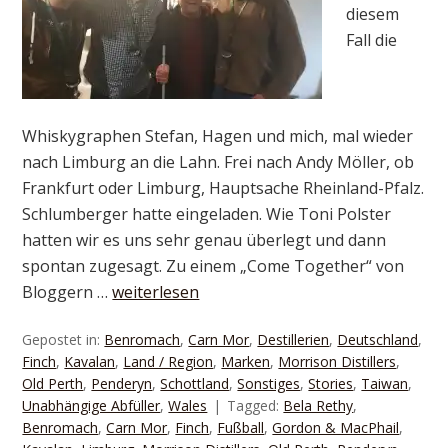
diesem
Fall die
Whiskygraphen Stefan, Hagen und mich, mal wieder
nach Limburg an die Lahn. Frei nach Andy Möller, ob
Frankfurt oder Limburg, Hauptsache Rheinland-Pfalz.
Schlumberger hatte eingeladen. Wie Toni Polster
hatten wir es uns sehr genau überlegt und dann
spontan zugesagt. Zu einem „Come Together“ von
Bloggern …
weiterlesen
Gepostet in:
Benromach
,
Carn Mor
,
Destillerien
,
Deutschland
,
Finch
,
Kavalan
,
Land / Region
,
Marken
,
Morrison Distillers
,
Old Perth
,
Penderyn
,
Schottland
,
Sonstiges
,
Stories
,
Taiwan
,
Unabhängige Abfüller
,
Wales
Tagged:
Bela Rethy
,
Benromach
,
Carn Mor
,
Finch
,
Fußball
,
Gordon & MacPhail
,