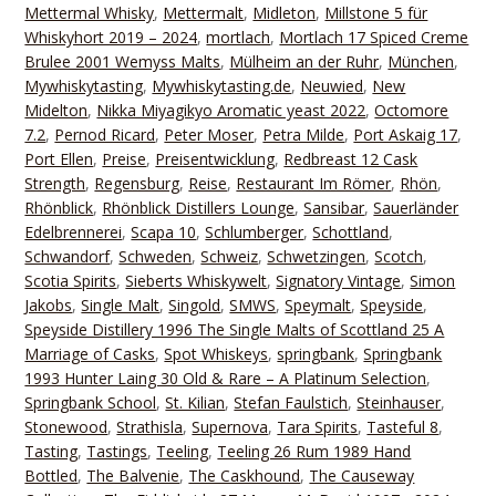
Mettermal Whisky
,
Mettermalt
,
Midleton
,
Millstone 5 für
Whiskyhort 2019 – 2024
,
mortlach
,
Mortlach 17 Spiced Creme
Brulee 2001 Wemyss Malts
,
Mülheim an der Ruhr
,
München
,
Mywhiskytasting
,
Mywhiskytasting.de
,
Neuwied
,
New
Midelton
,
Nikka Miyagikyo Aromatic yeast 2022
,
Octomore
7.2
,
Pernod Ricard
,
Peter Moser
,
Petra Milde
,
Port Askaig 17
,
Port Ellen
,
Preise
,
Preisentwicklung
,
Redbreast 12 Cask
Strength
,
Regensburg
,
Reise
,
Restaurant Im Römer
,
Rhön
,
Rhönblick
,
Rhönblick Distillers Lounge
,
Sansibar
,
Sauerländer
Edelbrennerei
,
Scapa 10
,
Schlumberger
,
Schottland
,
Schwandorf
,
Schweden
,
Schweiz
,
Schwetzingen
,
Scotch
,
Scotia Spirits
,
Sieberts Whiskywelt
,
Signatory Vintage
,
Simon
Jakobs
,
Single Malt
,
Singold
,
SMWS
,
Speymalt
,
Speyside
,
Speyside Distillery 1996 The Single Malts of Scottland 25 A
Marriage of Casks
,
Spot Whiskeys
,
springbank
,
Springbank
1993 Hunter Laing 30 Old & Rare – A Platinum Selection
,
Springbank School
,
St. Kilian
,
Stefan Faulstich
,
Steinhauser
,
Stonewood
,
Strathisla
,
Supernova
,
Tara Spirits
,
Tasteful 8
,
Tasting
,
Tastings
,
Teeling
,
Teeling 26 Rum 1989 Hand
Bottled
,
The Balvenie
,
The Caskhound
,
The Causeway