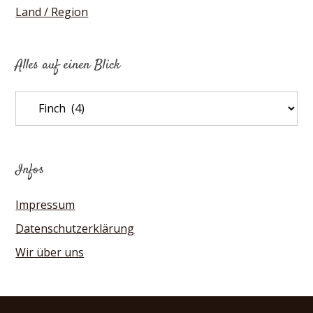
Land / Region
Alles auf einen Blick
Alles
auf
einen
Blick
Infos
Impressum
Datenschutzerklärung
Wir über uns