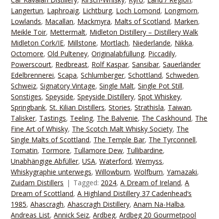
Langertun
,
Laphroaig
,
Lichtburg
,
Loch Lomond
,
Longmorn
,
Lowlands
,
Macallan
,
Mackmyra
,
Malts of Scotland
,
Marken
,
Meikle Toir
,
Mettermalt
,
Midleton Distillery – Distillery Walk
Midleton Cork/IE
,
Millstone
,
Mortlach
,
Niederlande
,
Nikka
,
Octomore
,
Old Pulteney
,
Originalabfüllung
,
Piccadily
,
Powerscourt
,
Redbreast
,
Rolf Kaspar
,
Sansibar
,
Sauerländer
Edelbrennerei
,
Scapa
,
Schlumberger
,
Schottland
,
Schweden
,
Schweiz
,
Signatory Vintage
,
Single Malt
,
Single Pot Still
,
Sonstiges
,
Speyside
,
Speyside Distillery
,
Spot Whiskey
,
Springbank
,
St. Kilian Distillers
,
Stories
,
Strathisla
,
Taiwan
,
Talisker
,
Tastings
,
Teeling
,
The Balvenie
,
The Caskhound
,
The
Fine Art of Whisky
,
The Scotch Malt Whisky Society
,
The
Single Malts of Scottland
,
The Temple Bar
,
The Tyrconnell
,
Tomatin
,
Tormore
,
Tullamore Dew
,
Tullibardine
,
Unabhängige Abfüller
,
USA
,
Waterford
,
Wemyss
,
Whiskygraphie unterwegs
,
Willowburn
,
Wolfburn
,
Yamazaki
,
Zuidam Distillers
Tagged:
2024
,
A Dream of Ireland
,
A
Dream of Scottland
,
A Highland Distillery 37 Cadenhead‘s
1985
,
Ahascragh
,
Ahascragh Distillery
,
Anam Na-Halba
,
Andreas List
,
Annick Seiz
,
Ardbeg
,
Ardbeg 20 Gourmetpool