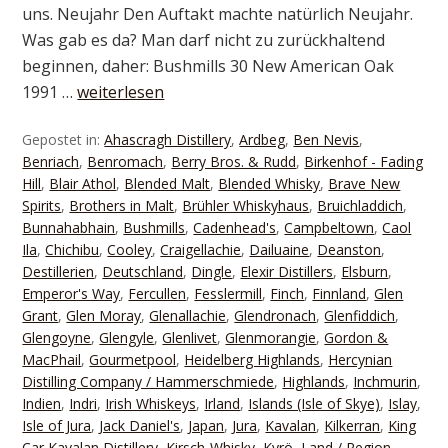
uns. Neujahr Den Auftakt machte natürlich Neujahr.
Was gab es da? Man darf nicht zu zurückhaltend
beginnen, daher: Bushmills 30 New American Oak
1991 …
weiterlesen
Gepostet in:
Ahascragh Distillery
,
Ardbeg
,
Ben Nevis
,
Benriach
,
Benromach
,
Berry Bros. & Rudd
,
Birkenhof - Fading
Hill
,
Blair Athol
,
Blended Malt
,
Blended Whisky
,
Brave New
Spirits
,
Brothers in Malt
,
Brühler Whiskyhaus
,
Bruichladdich
,
Bunnahabhain
,
Bushmills
,
Cadenhead's
,
Campbeltown
,
Caol
Ila
,
Chichibu
,
Cooley
,
Craigellachie
,
Dailuaine
,
Deanston
,
Destillerien
,
Deutschland
,
Dingle
,
Elexir Distillers
,
Elsburn
,
Emperor's Way
,
Fercullen
,
Fesslermill
,
Finch
,
Finnland
,
Glen
Grant
,
Glen Moray
,
Glenallachie
,
Glendronach
,
Glenfiddich
,
Glengoyne
,
Glengyle
,
Glenlivet
,
Glenmorangie
,
Gordon &
MacPhail
,
Gourmetpool
,
Heidelberg Highlands
,
Hercynian
Distilling Company / Hammerschmiede
,
Highlands
,
Inchmurin
,
Indien
,
Indri
,
Irish Whiskeys
,
Irland
,
Islands (Isle of Skye)
,
Islay
,
Isle of Jura
,
Jack Daniel's
,
Japan
,
Jura
,
Kavalan
,
Kilkerran
,
King
Car Kavalan Distillery
,
Kirsch-Whisky
,
Kyrö
,
Land / Region
,