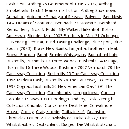
Cask 3290
,
Ardbeg 26 Gourmetpool 1996 - 2022
,
Ardbeg
Smoketrails Batch 1 Manzanilla Edition
,
Ardbeg Supernova
,
Ardnahoe
,
Ardnahoe 5 Inaugural Release
,
Balvenie
,
Ben Nevis
14 A Dream of Scottland
,
BenRiach 22 Moscatel
,
Bernhard
Rems
,
Berry Bros. & Rudd
,
Billy Walker
,
Birkenhof
,
Bistro
Anderswo
,
Blended Malt 2003 Brothers in Malt 21 Ochnagur
II
,
Blending Seminar
,
Blind Tasting Challenge
,
Blue Sport
,
Blue
Spot 7 (2023)
,
Brave New Spirits
,
Brigantia
,
Brothers in Malt
,
Brown-Forman
,
Brühl
,
Brühler Whiskyhaus
,
Bunnahahbhain
,
Bushmills
,
Bushmills 12 Three Woods
,
Bushmills 14 Malaga
,
Bushmills 16 Three Woods
,
Bushmills 2002 Vermouth 20 The
Causeway Collection
,
Bushmills 25 The Causeway Collection
1996 Madeira Cask
,
Bushmills 28 The Causeway Collection
1992 Cognac
,
Bushmills 30 New American Oak 1991 The
Causeway Collection
,
Cadenhead's
,
campbeltown
,
Caol Ila
,
Caol Ila 30 SMWS 1991 Goodnight and Joy
,
Cask Strength
Collection
,
Chichibu
,
Convalmore Destillerie
,
Convalmore
House
,
Cooley
,
Craigellachie
,
Dailuaine 16
,
Deanston
Chronicles Edition 2
,
Deinwhisky.de
,
Delia Whisky
,
Der
Whiskybabbler
,
Deutschland
,
Diageo
,
Die Whiskybotschaft
,