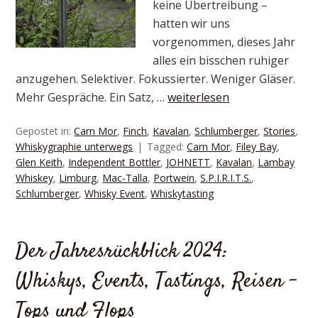
keine Übertreibung –
hatten wir uns
vorgenommen, dieses Jahr
alles ein bisschen ruhiger
anzugehen. Selektiver. Fokussierter. Weniger Gläser.
Mehr Gespräche. Ein Satz, …
weiterlesen
Gepostet in:
Carn Mor
,
Finch
,
Kavalan
,
Schlumberger
,
Stories
,
Whiskygraphie unterwegs
Tagged:
Carn Mor
,
Filey Bay
,
Glen Keith
,
Independent Bottler
,
JOHNETT
,
Kavalan
,
Lambay
Whiskey
,
Limburg
,
Mac-Talla
,
Portwein
,
S.P.I.R.I.T.S.
,
Schlumberger
,
Whisky Event
,
Whiskytasting
Der Jahresrückblick 2024:
Whiskys, Events, Tastings, Reisen –
Tops und Flops