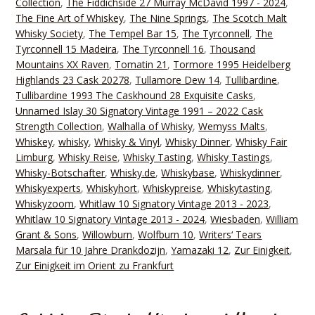
Collection
,
The Fiddichside 27 Murray McDavid 1997 - 2024
,
The Fine Art of Whiskey
,
The Nine Springs
,
The Scotch Malt
Whisky Society
,
The Tempel Bar 15
,
The Tyrconnell
,
The
Tyrconnell 15 Madeira
,
The Tyrconnell 16
,
Thousand
Mountains XX Raven
,
Tomatin 21
,
Tormore 1995 Heidelberg
Highlands 23 Cask 20278
,
Tullamore Dew 14
,
Tullibardine
,
Tullibardine 1993 The Caskhound 28 Exquisite Casks
,
Unnamed Islay 30 Signatory Vintage 1991 – 2022 Cask
Strength Collection
,
Walhalla of Whisky
,
Wemyss Malts
,
Whiskey
,
whisky
,
Whisky & Vinyl
,
Whisky Dinner
,
Whisky Fair
Limburg
,
Whisky Reise
,
Whisky Tasting
,
Whisky Tastings
,
Whisky-Botschafter
,
Whisky.de
,
Whiskybase
,
Whiskydinner
,
Whiskyexperts
,
Whiskyhort
,
Whiskypreise
,
Whiskytasting
,
Whiskyzoom
,
Whitlaw 10 Signatory Vintage 2013 - 2023
,
Whitlaw 10 Signatory Vintage 2013 - 2024
,
Wiesbaden
,
William
Grant & Sons
,
Willowburn
,
Wolfburn 10
,
Writers‘ Tears
Marsala für 10 Jahre Drankdozijn
,
Yamazaki 12
,
Zur Einigkeit
,
Zur Einigkeit im Orient zu Frankfurt