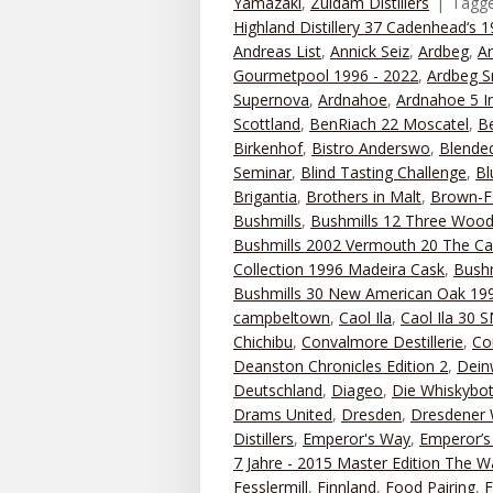
Yamazaki
,
Zuidam Distillers
Tagg
Highland Distillery 37 Cadenhead‘s 
Andreas List
,
Annick Seiz
,
Ardbeg
,
A
Gourmetpool 1996 - 2022
,
Ardbeg S
Supernova
,
Ardnahoe
,
Ardnahoe 5 I
Scottland
,
BenRiach 22 Moscatel
,
B
Birkenhof
,
Bistro Anderswo
,
Blended
Seminar
,
Blind Tasting Challenge
,
Bl
Brigantia
,
Brothers in Malt
,
Brown-
Bushmills
,
Bushmills 12 Three Woo
Bushmills 2002 Vermouth 20 The Ca
Collection 1996 Madeira Cask
,
Bushm
Bushmills 30 New American Oak 199
campbeltown
,
Caol Ila
,
Caol Ila 30
Chichibu
,
Convalmore Destillerie
,
Co
Deanston Chronicles Edition 2
,
Dein
Deutschland
,
Diageo
,
Die Whiskybot
Drams United
,
Dresden
,
Dresdener 
Distillers
,
Emperor's Way
,
Emperor’s 
7 Jahre - 2015 Master Edition The 
Fesslermill
,
Finnland
,
Food Pairing
,