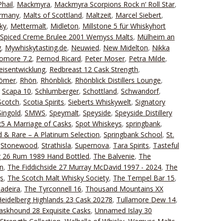
hail
,
Mackmyra
,
Mackmyra Scorpions Rock n‘ Roll Star
,
ermany
,
Malts of Scottland
,
Maltzeit
,
Marcel Siebert
,
ky
,
Mettermalt
,
Midleton
,
Millstone 5 für Whiskyhort
 Spiced Creme Brulee 2001 Wemyss Malts
,
Mülheim an
g
,
Mywhiskytasting.de
,
Neuwied
,
New Midelton
,
Nikka
omore 7.2
,
Pernod Ricard
,
Peter Moser
,
Petra Milde
,
eisentwicklung
,
Redbreast 12 Cask Strength
,
Römer
,
Rhön
,
Rhönblick
,
Rhönblick Distillers Lounge
,
,
Scapa 10
,
Schlumberger
,
Schottland
,
Schwandorf
,
Scotch
,
Scotia Spirits
,
Sieberts Whiskywelt
,
Signatory
Singold
,
SMWS
,
Speymalt
,
Speyside
,
Speyside Distillery
25 A Marriage of Casks
,
Spot Whiskeys
,
springbank
,
 & Rare – A Platinum Selection
,
Springbank School
,
St.
,
Stonewood
,
Strathisla
,
Supernova
,
Tara Spirits
,
Tasteful
g 26 Rum 1989 Hand Bottled
,
The Balvenie
,
The
n
,
The Fiddichside 27 Murray McDavid 1997 - 2024
,
The
gs
,
The Scotch Malt Whisky Society
,
The Tempel Bar 15
,
adeira
,
The Tyrconnell 16
,
Thousand Mountains XX
eidelberg Highlands 23 Cask 20278
,
Tullamore Dew 14
,
Caskhound 28 Exquisite Casks
,
Unnamed Islay 30