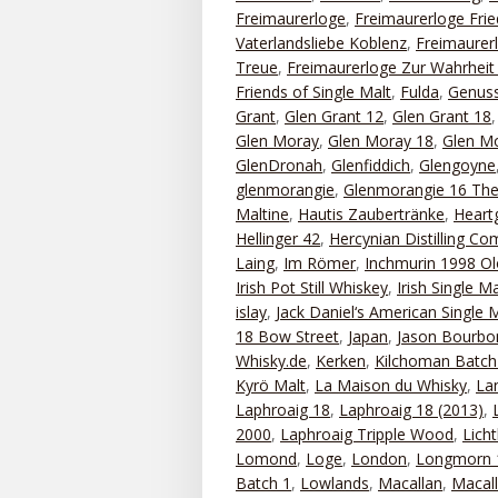
Freimaurerloge
,
Freimaurerloge Frie
Vaterlandsliebe Koblenz
,
Freimaurerl
Treue
,
Freimaurerloge Zur Wahrhei
Friends of Single Malt
,
Fulda
,
Genuss
Grant
,
Glen Grant 12
,
Glen Grant 18
Glen Moray
,
Glen Moray 18
,
Glen Mo
GlenDronah
,
Glenfiddich
,
Glengoyne
glenmorangie
,
Glenmorangie 16 The
Maltine
,
Hautis Zaubertränke
,
Heart
Hellinger 42
,
Hercynian Distilling C
Laing
,
Im Römer
,
Inchmurin 1998 Ol
Irish Pot Still Whiskey
,
Irish Single Ma
islay
,
Jack Daniel‘s American Single 
18 Bow Street
,
Japan
,
Jason Bourbo
Whisky.de
,
Kerken
,
Kilchoman Batch
Kyrö Malt
,
La Maison du Whisky
,
La
Laphroaig 18
,
Laphroaig 18 (2013)
,
2000
,
Laphroaig Tripple Wood
,
Lich
Lomond
,
Loge
,
London
,
Longmorn 
Batch 1
,
Lowlands
,
Macallan
,
Macal