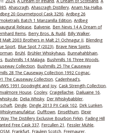
ed:
2024
,
A Dream of Ireland
,
A Dream of Scottland
,
A
1985
,
Ahascragh
,
Ahascragh Distillery
,
Anam Na-Halba
,
rdbeg 20 Gourmetpool Cask 3290
,
Ardbeg 26
moketrails Batch 1 Manzanilla Edition
,
Ardbeg
naugural Release
,
Balvenie
,
Ben Nevis 14 A Dream of
ernhard Rems
,
Berry Bros. & Rudd
,
Billy Walker
,
 Malt 2003 Brothers in Malt 21 Ochnagur II
,
Blending
ue Sport
,
Blue Spot 7 (2023)
,
Brave New Spirits
,
Forman
,
Brühl
,
Brühler Whiskyhaus
,
Bunnahahbhain
,
ds
,
Bushmills 14 Malaga
,
Bushmills 16 Three Woods
,
useway Collection
,
Bushmills 25 The Causeway
ills 28 The Causeway Collection 1992 Cognac
,
1 The Causeway Collection
,
Cadenhead's
,
 SMWS 1991 Goodnight and Joy
,
Cask Strength Collection
,
nvalmore House
,
Cooley
,
Craigellachie
,
Dailuaine 16
,
whisky.de
,
Delia Whisky
,
Der Whiskybabbler
,
schaft
,
Dingle
,
Dingle 2013 PX Cask 102
,
Dirk Lunken
,
Whiskymanufaktur
,
Dufftown
,
Einselthum
,
Elexir
Way The Distillery Exclusive Bourbon Firkin
,
Fading Hill
Wanted Free Cask 337
,
Fercullen 21
,
Fessler Mühle
,
FOSM
,
Frankfurt
,
Fräulein Scotch
,
Freimaurer
,