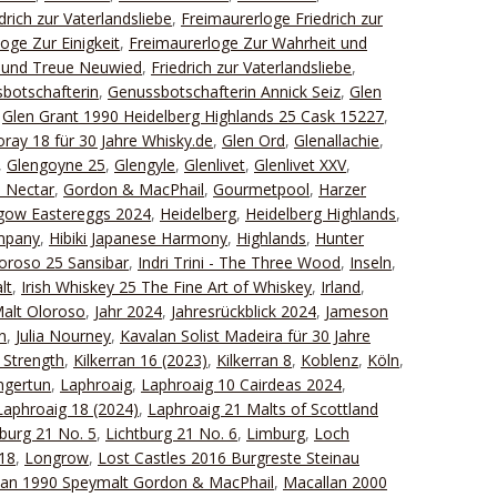
drich zur Vaterlandsliebe
,
Freimaurerloge Friedrich zur
oge Zur Einigkeit
,
Freimaurerloge Zur Wahrheit und
t und Treue Neuwied
,
Friedrich zur Vaterlandsliebe
,
botschafterin
,
Genussbotschafterin Annick Seiz
,
Glen
,
Glen Grant 1990 Heidelberg Highlands 25 Cask 15227
,
ray 18 für 30 Jahre Whisky.de
,
Glen Ord
,
Glenallachie
,
,
Glengoyne 25
,
Glengyle
,
Glenlivet
,
Glenlivet XXV
,
 Nectar
,
Gordon & MacPhail
,
Gourmetpool
,
Harzer
gow Eastereggs 2024
,
Heidelberg
,
Heidelberg Highlands
,
ompany
,
Hibiki Japanese Harmony
,
Highlands
,
Hunter
oroso 25 Sansibar
,
Indri Trini - The Three Wood
,
Inseln
,
lt
,
Irish Whiskey 25 The Fine Art of Whiskey
,
Irland
,
Malt Oloroso
,
Jahr 2024
,
Jahresrückblick 2024
,
Jameson
n
,
Julia Nourney
,
Kavalan Solist Madeira für 30 Jahre
 Strength
,
Kilkerran 16 (2023)
,
Kilkerran 8
,
Koblenz
,
Köln
,
ngertun
,
Laphroaig
,
Laphroaig 10 Cairdeas 2024
,
Laphroaig 18 (2024)
,
Laphroaig 21 Malts of Scottland
tburg 21 No. 5
,
Lichtburg 21 No. 6
,
Limburg
,
Loch
18
,
Longrow
,
Lost Castles 2016 Burgreste Steinau
lan 1990 Speymalt Gordon & MacPhail
,
Macallan 2000