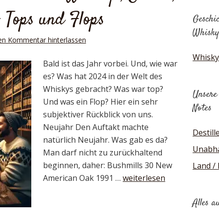
– Tops und Flops
Geschic
Whisky
en Kommentar hinterlassen
Whisky
Bald ist das Jahr vorbei. Und, wie war
es? Was hat 2024 in der Welt des
Whiskys gebracht? Was war top?
Unsere
Und was ein Flop? Hier ein sehr
Notes
subjektiver Rückblick von uns.
Neujahr Den Auftakt machte
Destill
natürlich Neujahr. Was gab es da?
Unabhä
Man darf nicht zu zurückhaltend
beginnen, daher: Bushmills 30 New
Land /
American Oak 1991 …
weiterlesen
Alles a