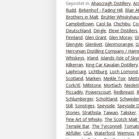
Gepostet in:
Ahascragh Distillery
,
Ar
Rudd
,
Birkenhof - Fading Hill
,
Blair A
Brothers in Malt
,
Brühler Whiskyhau
Campbeltown
,
Caol Ila
,
Chichibu
,
Co
Deutschland
,
Dingle
,
Elexir Distillers
Finnland
,
Glen Grant
,
Glen Moray
,
Gl
Glengyle
,
Glenlivet
,
Glenmorangie
,
G
Hercynian Distilling Company / Ha
Whiskeys
,
Irland
,
Islands (Isle of Sky
Kilkerran
,
King Car Kavalan Distillery
Laphroaig
,
Lichtburg
,
Loch Lomond
Scotland
,
Marken
,
Meikle Toir
,
Mett
Cork/IE
,
Millstone
,
Mortlach
,
Nieder
Piccadily
,
Powerscourt
,
Redbreast
,
R
Schlumberger
,
Schottland
,
Schwede
Still
,
Sonstiges
,
Speyside
,
Speyside Di
Stories
,
Strathisla
,
Taiwan
,
Talisker
,
Fine Art of Whisky
,
The Scotch Malt 
Temple Bar
,
The Tyrconnell
,
Tomati
Abfüller
,
USA
,
Waterford
,
Wemyss
,