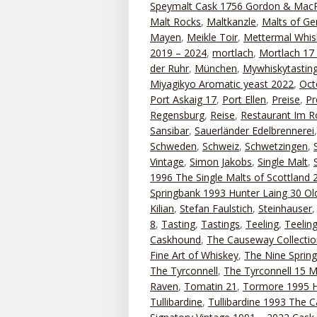
Speymalt Cask 1756 Gordon & MacP
Malt Rocks
,
Maltkanzle
,
Malts of G
Mayen
,
Meikle Toir
,
Mettermal Whis
2019 – 2024
,
mortlach
,
Mortlach 17
der Ruhr
,
München
,
Mywhiskytastin
Miyagikyo Aromatic yeast 2022
,
Oct
Port Askaig 17
,
Port Ellen
,
Preise
,
Pr
Regensburg
,
Reise
,
Restaurant Im 
Sansibar
,
Sauerländer Edelbrennerei
Schweden
,
Schweiz
,
Schwetzingen
,
Vintage
,
Simon Jakobs
,
Single Malt
,
1996 The Single Malts of Scottland 
Springbank 1993 Hunter Laing 30 Old
Kilian
,
Stefan Faulstich
,
Steinhauser
8
,
Tasting
,
Tastings
,
Teeling
,
Teelin
Caskhound
,
The Causeway Collectio
Fine Art of Whiskey
,
The Nine Sprin
The Tyrconnell
,
The Tyrconnell 15 M
Raven
,
Tomatin 21
,
Tormore 1995 H
Tullibardine
,
Tullibardine 1993 The 