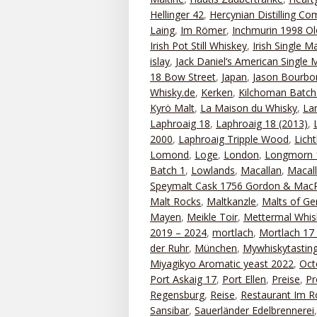
Hellinger 42
,
Hercynian Distilling C
Laing
,
Im Römer
,
Inchmurin 1998 Ol
Irish Pot Still Whiskey
,
Irish Single Ma
islay
,
Jack Daniel‘s American Single 
18 Bow Street
,
Japan
,
Jason Bourbo
Whisky.de
,
Kerken
,
Kilchoman Batch
Kyrö Malt
,
La Maison du Whisky
,
La
Laphroaig 18
,
Laphroaig 18 (2013)
,
2000
,
Laphroaig Tripple Wood
,
Lich
Lomond
,
Loge
,
London
,
Longmorn 
Batch 1
,
Lowlands
,
Macallan
,
Macal
Speymalt Cask 1756 Gordon & MacP
Malt Rocks
,
Maltkanzle
,
Malts of G
Mayen
,
Meikle Toir
,
Mettermal Whis
2019 – 2024
,
mortlach
,
Mortlach 17
der Ruhr
,
München
,
Mywhiskytastin
Miyagikyo Aromatic yeast 2022
,
Oct
Port Askaig 17
,
Port Ellen
,
Preise
,
Pr
Regensburg
,
Reise
,
Restaurant Im 
Sansibar
,
Sauerländer Edelbrennerei