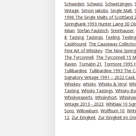
Schweden
,
Schweiz
,
Schwetzingen
,
Vintage
,
Simon Jakobs
,
Single Malt
,
1996 The Single Malts of Scottland 
Springbank 1993 Hunter Laing 30 Old
Kilian
,
Stefan Faulstich
,
Steinhauser
8
,
Tasting
,
Tastings
,
Teeling
,
Teelin
Caskhound
,
The Causeway Collectio
Fine Art of Whiskey
,
The Nine Sprin
The Tyrconnell
,
The Tyrconnell 15 M
Raven
,
Tomatin 21
,
Tormore 1995 H
Tullibardine
,
Tullibardine 1993 The 
Signatory Vintage 1991 – 2022 Cask 
Whiskey
,
whisky
,
Whisky & Vinyl
,
Whi
Tasting
,
Whisky Tastings
,
Whisky-Bo
Whiskyexperts
,
Whiskyhort
,
Whiskyp
Vintage 2013 - 2023
,
Whitlaw 10 Sig
Sons
,
Willowburn
,
Wolfburn 10
,
Writ
12
,
Zur Einigkeit
,
Zur Einigkeit im Ori