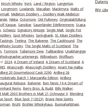
Datens
,
Kirsch-Whisky
,
Kyrö
,
Land / Region
,
Langertun
,
,
Longmorn
,
Lowlands
,
Macallan
,
Mackmyra
,
Malts of
Wir üb
ermalt
,
Midleton Distillery – Distillery Walk Midleton
lande
,
Nikka
,
Octomore
,
Old Pulteney
,
Originalabfüllung
,
olf Kaspar
,
Sansibar
,
Sauerländer Edelbrennerei
,
Scapa
,
n
,
Schweiz
,
Signatory Vintage
,
Single Malt
,
Single Pot
stillery
,
Spot Whiskey
,
Springbank
,
St. Kilian Distillers
,
Tastings
,
Teeling
,
The Balvenie
,
The Caskhound
,
The
Whisky Society
,
The Single Malts of Scottland
,
The
n
,
Tormore
,
Tullamore Dew
,
Tullibardine
,
Unabhängige
Whiskygraphie unterwegs
,
Willowburn
,
Wolfburn
,
ed:
2024
,
A Dream of Ireland
,
A Dream of Scottland
,
A
1985
,
Ahascragh
,
Ahascragh Distillery
,
Anam Na-Halba
,
rdbeg 20 Gourmetpool Cask 3290
,
Ardbeg 26
moketrails Batch 1 Manzanilla Edition
,
Ardbeg
naugural Release
,
Balvenie
,
Ben Nevis 14 A Dream of
ernhard Rems
,
Berry Bros. & Rudd
,
Billy Walker
,
 Malt 2003 Brothers in Malt 21 Ochnagur II
,
Blending
ue Sport
,
Blue Spot 7 (2023)
,
Brave New Spirits
,
Forman
,
Brühl
,
Brühler Whiskyhaus
,
Bunnahahbhain
,