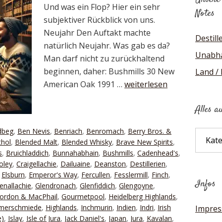
Und was ein Flop? Hier ein sehr
Notes
subjektiver Rückblick von uns.
Neujahr Den Auftakt machte
Destill
natürlich Neujahr. Was gab es da?
Unabhä
Man darf nicht zu zurückhaltend
beginnen, daher: Bushmills 30 New
Land /
American Oak 1991 …
weiterlesen
Alles a
dbeg
,
Ben Nevis
,
Benriach
,
Benromach
,
Berry Bros. &
Alles
thol
,
Blended Malt
,
Blended Whisky
,
Brave New Spirits
,
auf
s
,
Bruichladdich
,
Bunnahabhain
,
Bushmills
,
Cadenhead's
,
einen
oley
,
Craigellachie
,
Dailuaine
,
Deanston
,
Destillerien
,
Blick
,
Elsburn
,
Emperor's Way
,
Fercullen
,
Fesslermill
,
Finch
,
Infos
enallachie
,
Glendronach
,
Glenfiddich
,
Glengoyne
,
ordon & MacPhail
,
Gourmetpool
,
Heidelberg Highlands
,
mmerschmiede
,
Highlands
,
Inchmurin
,
Indien
,
Indri
,
Irish
Impre
e)
,
Islay
,
Isle of Jura
,
Jack Daniel's
,
Japan
,
Jura
,
Kavalan
,