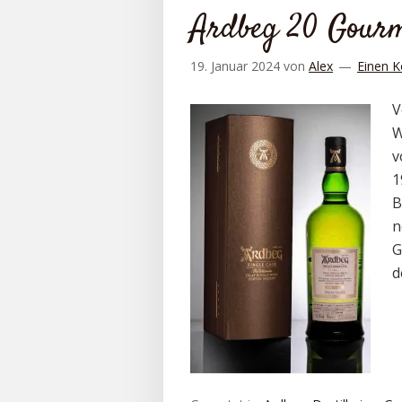
Ardbeg 20 Gourm
19. Januar 2024
von
Alex
Einen K
V
W
v
1
B
n
G
d