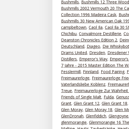
Bushmills
,
Bushmills 12 Three Woo
Bushmills 2002 Vermouth 20 The Ca
Collection 1996 Madeira Cask
,
Bushm
Bushmills 30 New American Oak 199
campbeltown
,
Caol Ila
,
Caol Ila 30
Chichibu
,
Convalmore Destillerie
,
Co
Deanston Chronicles Edition 2
,
Dein
Deutschland
,
Diageo
,
Die Whiskybot
Drams United
,
Dresden
,
Dresdener 
Distillers
,
Emperor's Way
,
Emperor’s 
7 Jahre - 2015 Master Edition The 
Fesslermill
,
Finnland
,
Food Pairing
,
Freimaurerloge
,
Freimaurerloge Frie
Vaterlandsliebe Koblenz
,
Freimaurerl
Treue
,
Freimaurerloge Zur Wahrhei
Friends of Single Malt
,
Fulda
,
Genuss
Grant
,
Glen Grant 12
,
Glen Grant 18
Glen Moray
,
Glen Moray 18
,
Glen Mo
GlenDronah
,
Glenfiddich
,
Glengoyne
glenmorangie
,
Glenmorangie 16 The
Maltine
,
Hautis Zaubertränke
,
Heart