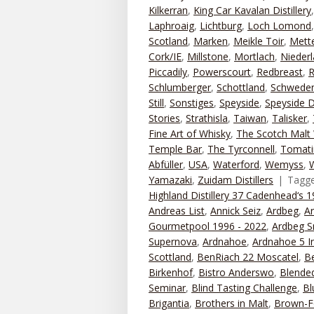
Kilkerran
,
King Car Kavalan Distillery
Laphroaig
,
Lichtburg
,
Loch Lomond
Scotland
,
Marken
,
Meikle Toir
,
Mett
Cork/IE
,
Millstone
,
Mortlach
,
Nieder
Piccadily
,
Powerscourt
,
Redbreast
,
R
Schlumberger
,
Schottland
,
Schwede
Still
,
Sonstiges
,
Speyside
,
Speyside Di
Stories
,
Strathisla
,
Taiwan
,
Talisker
,
Fine Art of Whisky
,
The Scotch Malt 
Temple Bar
,
The Tyrconnell
,
Tomati
Abfüller
,
USA
,
Waterford
,
Wemyss
,
Yamazaki
,
Zuidam Distillers
Tagg
Highland Distillery 37 Cadenhead‘s 
Andreas List
,
Annick Seiz
,
Ardbeg
,
A
Gourmetpool 1996 - 2022
,
Ardbeg S
Supernova
,
Ardnahoe
,
Ardnahoe 5 I
Scottland
,
BenRiach 22 Moscatel
,
B
Birkenhof
,
Bistro Anderswo
,
Blended
Seminar
,
Blind Tasting Challenge
,
Bl
Brigantia
,
Brothers in Malt
,
Brown-