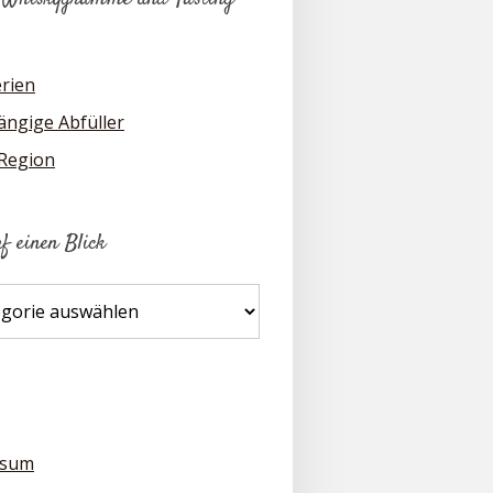
erien
ngige Abfüller
 Region
uf einen Blick
ssum