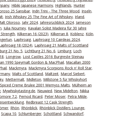
ompany
,
Hibiki Japanese Harmony
,
Highlands
,
Hunter
oroso 25 Sansibar
,
Indri Trini - The Three Wood
,
Inseln
,
lt
,
Irish Whiskey 25 The Fine Art of Whiskey
,
Irland
,
Malt Oloroso
,
Jahr 2024
,
Jahresrückblick 2024
,
Jameson
n
,
Julia Nourney
,
Kavalan Solist Madeira für 30 Jahre
 Strength
,
Kilkerran 16 (2023)
,
Kilkerran 8
,
Koblenz
,
Köln
,
ngertun
,
Laphroaig
,
Laphroaig 10 Cairdeas 2024
,
Laphroaig 18 (2024)
,
Laphroaig 21 Malts of Scottland
tburg 21 No. 5
,
Lichtburg 21 No. 6
,
Limburg
,
Loch
18
,
Longrow
,
Lost Castles 2016 Burgreste Steinau
lan 1990 Speymalt Gordon & MacPhail
,
Macallan 2000
hail
,
Mackmyra
,
Mackmyra Scorpions Rock n‘ Roll Star
,
ermany
,
Malts of Scottland
,
Maltzeit
,
Marcel Siebert
,
ky
,
Mettermalt
,
Midleton
,
Millstone 5 für Whiskyhort
 Spiced Creme Brulee 2001 Wemyss Malts
,
Mülheim an
g
,
Mywhiskytasting.de
,
Neuwied
,
New Midelton
,
Nikka
omore 7.2
,
Pernod Ricard
,
Peter Moser
,
Petra Milde
,
eisentwicklung
,
Redbreast 12 Cask Strength
,
Römer
,
Rhön
,
Rhönblick
,
Rhönblick Distillers Lounge
,
,
Scapa 10
,
Schlumberger
,
Schottland
,
Schwandorf
,