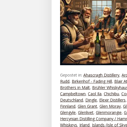
Gepostet in:
Ahascragh Distillery
,
Ar
Rudd
,
Birkenhof - Fading Hill
,
Blair A
Brothers in Malt
,
Brühler Whiskyhau
Campbeltown
,
Caol Ila
,
Chichibu
,
Co
Deutschland
,
Dingle
,
Elexir Distillers
Finnland
,
Glen Grant
,
Glen Moray
,
Gl
Glengyle
,
Glenlivet
,
Glenmorangie
,
G
Hercynian Distilling Company / Ha
Whiskeys
,
Irland
,
Islands (Isle of Sky