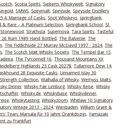
Scotch
,
Scotia Spirits
,
Sieberts Whiskywelt
,
Signatory
Singold
,
SMWS
,
Speymalt
,
Speyside
,
Speyside Distillery
25 A Marriage of Casks
,
Spot Whiskeys
,
springbank
,
 & Rare – A Platinum Selection
,
Springbank School
,
St.
,
Stonewood
,
Strathisla
,
Supernova
,
Tara Spirits
,
Tasteful
g 26 Rum 1989 Hand Bottled
,
The Balvenie
,
The
n
,
The Fiddichside 27 Murray McDavid 1997 - 2024
,
The
gs
,
The Scotch Malt Whisky Society
,
The Tempel Bar 15
,
adeira
,
The Tyrconnell 16
,
Thousand Mountains XX
eidelberg Highlands 23 Cask 20278
,
Tullamore Dew 14
,
Caskhound 28 Exquisite Casks
,
Unnamed Islay 30
Strength Collection
,
Walhalla of Whisky
,
Wemyss Malts
,
sky Dinner
,
Whisky Fair Limburg
,
Whisky Reise
,
Whisky
tschafter
,
Whisky.de
,
Whiskybase
,
Whiskydinner
,
reise
,
Whiskytasting
,
Whiskyzoom
,
Whitlaw 10 Signatory
natory Vintage 2013 - 2024
,
Wiesbaden
,
William Grant &
ers‘ Tears Marsala für 10 Jahre Drankdozijn
,
Yamazaki
ent zu Frankfurt