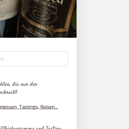
hten, die nur der
schreibt
messen, Tastings, Reisen…
 Whiskygramme und Tasting