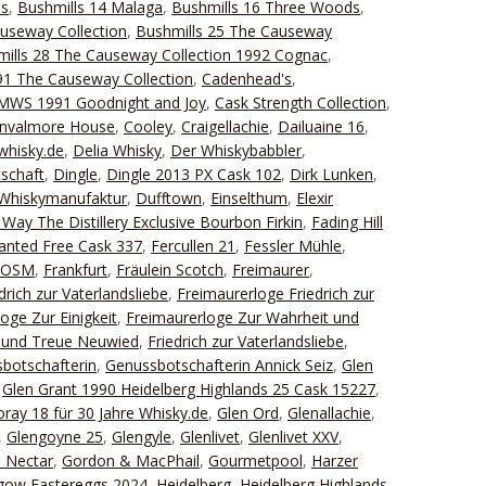
ds
,
Bushmills 14 Malaga
,
Bushmills 16 Three Woods
,
useway Collection
,
Bushmills 25 The Causeway
ills 28 The Causeway Collection 1992 Cognac
,
1 The Causeway Collection
,
Cadenhead's
,
 SMWS 1991 Goodnight and Joy
,
Cask Strength Collection
,
nvalmore House
,
Cooley
,
Craigellachie
,
Dailuaine 16
,
whisky.de
,
Delia Whisky
,
Der Whiskybabbler
,
schaft
,
Dingle
,
Dingle 2013 PX Cask 102
,
Dirk Lunken
,
Whiskymanufaktur
,
Dufftown
,
Einselthum
,
Elexir
Way The Distillery Exclusive Bourbon Firkin
,
Fading Hill
Wanted Free Cask 337
,
Fercullen 21
,
Fessler Mühle
,
FOSM
,
Frankfurt
,
Fräulein Scotch
,
Freimaurer
,
drich zur Vaterlandsliebe
,
Freimaurerloge Friedrich zur
oge Zur Einigkeit
,
Freimaurerloge Zur Wahrheit und
t und Treue Neuwied
,
Friedrich zur Vaterlandsliebe
,
botschafterin
,
Genussbotschafterin Annick Seiz
,
Glen
,
Glen Grant 1990 Heidelberg Highlands 25 Cask 15227
,
ray 18 für 30 Jahre Whisky.de
,
Glen Ord
,
Glenallachie
,
,
Glengoyne 25
,
Glengyle
,
Glenlivet
,
Glenlivet XXV
,
 Nectar
,
Gordon & MacPhail
,
Gourmetpool
,
Harzer
gow Eastereggs 2024
,
Heidelberg
,
Heidelberg Highlands
,