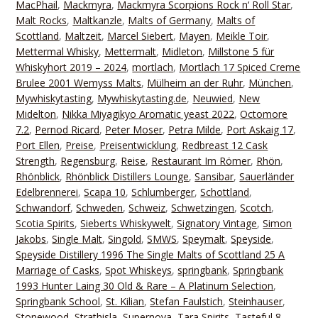
MacPhail
,
Mackmyra
,
Mackmyra Scorpions Rock n‘ Roll Star
,
Malt Rocks
,
Maltkanzle
,
Malts of Germany
,
Malts of
Scottland
,
Maltzeit
,
Marcel Siebert
,
Mayen
,
Meikle Toir
,
Mettermal Whisky
,
Mettermalt
,
Midleton
,
Millstone 5 für
Whiskyhort 2019 – 2024
,
mortlach
,
Mortlach 17 Spiced Creme
Brulee 2001 Wemyss Malts
,
Mülheim an der Ruhr
,
München
,
Mywhiskytasting
,
Mywhiskytasting.de
,
Neuwied
,
New
Midelton
,
Nikka Miyagikyo Aromatic yeast 2022
,
Octomore
7.2
,
Pernod Ricard
,
Peter Moser
,
Petra Milde
,
Port Askaig 17
,
Port Ellen
,
Preise
,
Preisentwicklung
,
Redbreast 12 Cask
Strength
,
Regensburg
,
Reise
,
Restaurant Im Römer
,
Rhön
,
Rhönblick
,
Rhönblick Distillers Lounge
,
Sansibar
,
Sauerländer
Edelbrennerei
,
Scapa 10
,
Schlumberger
,
Schottland
,
Schwandorf
,
Schweden
,
Schweiz
,
Schwetzingen
,
Scotch
,
Scotia Spirits
,
Sieberts Whiskywelt
,
Signatory Vintage
,
Simon
Jakobs
,
Single Malt
,
Singold
,
SMWS
,
Speymalt
,
Speyside
,
Speyside Distillery 1996 The Single Malts of Scottland 25 A
Marriage of Casks
,
Spot Whiskeys
,
springbank
,
Springbank
1993 Hunter Laing 30 Old & Rare – A Platinum Selection
,
Springbank School
,
St. Kilian
,
Stefan Faulstich
,
Steinhauser
,
Stonewood
,
Strathisla
,
Supernova
,
Tara Spirits
,
Tasteful 8
,