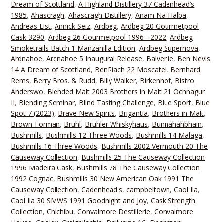
Dream of Scottland
,
A Highland Distillery 37 Cadenhead‘s
1985
,
Ahascragh
,
Ahascragh Distillery
,
Anam Na-Halba
,
Andreas List
,
Annick Seiz
,
Ardbeg
,
Ardbeg 20 Gourmetpool
Cask 3290
,
Ardbeg 26 Gourmetpool 1996 - 2022
,
Ardbeg
Smoketrails Batch 1 Manzanilla Edition
,
Ardbeg Supernova
,
Ardnahoe
,
Ardnahoe 5 Inaugural Release
,
Balvenie
,
Ben Nevis
14 A Dream of Scottland
,
BenRiach 22 Moscatel
,
Bernhard
Rems
,
Berry Bros. & Rudd
,
Billy Walker
,
Birkenhof
,
Bistro
Anderswo
,
Blended Malt 2003 Brothers in Malt 21 Ochnagur
II
,
Blending Seminar
,
Blind Tasting Challenge
,
Blue Sport
,
Blue
Spot 7 (2023)
,
Brave New Spirits
,
Brigantia
,
Brothers in Malt
,
Brown-Forman
,
Brühl
,
Brühler Whiskyhaus
,
Bunnahahbhain
,
Bushmills
,
Bushmills 12 Three Woods
,
Bushmills 14 Malaga
,
Bushmills 16 Three Woods
,
Bushmills 2002 Vermouth 20 The
Causeway Collection
,
Bushmills 25 The Causeway Collection
1996 Madeira Cask
,
Bushmills 28 The Causeway Collection
1992 Cognac
,
Bushmills 30 New American Oak 1991 The
Causeway Collection
,
Cadenhead's
,
campbeltown
,
Caol Ila
,
Caol Ila 30 SMWS 1991 Goodnight and Joy
,
Cask Strength
Collection
,
Chichibu
,
Convalmore Destillerie
,
Convalmore