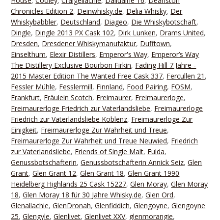
House
,
Cooley
,
Craigellachie
,
Dailuaine 16
,
Deanston
Chronicles Edition 2
,
Deinwhisky.de
,
Delia Whisky
,
Der
Whiskybabbler
,
Deutschland
,
Diageo
,
Die Whiskybotschaft
,
Dingle
,
Dingle 2013 PX Cask 102
,
Dirk Lunken
,
Drams United
,
Dresden
,
Dresdener Whiskymanufaktur
,
Dufftown
,
Einselthum
,
Elexir Distillers
,
Emperor's Way
,
Emperor’s Way
The Distillery Exclusive Bourbon Firkin
,
Fading Hill 7 Jahre -
2015 Master Edition The Wanted Free Cask 337
,
Fercullen 21
,
Fessler Mühle
,
Fesslermill
,
Finnland
,
Food Pairing
,
FOSM
,
Frankfurt
,
Fräulein Scotch
,
Freimaurer
,
Freimaurerloge
,
Freimaurerloge Friedrich zur Vaterlandsliebe
,
Freimaurerloge
Friedrich zur Vaterlandsliebe Koblenz
,
Freimaurerloge Zur
Einigkeit
,
Freimaurerloge Zur Wahrheit und Treue
,
Freimaurerloge Zur Wahrheit und Treue Neuwied
,
Friedrich
zur Vaterlandsliebe
,
Friends of Single Malt
,
Fulda
,
Genussbotschafterin
,
Genussbotschafterin Annick Seiz
,
Glen
Grant
,
Glen Grant 12
,
Glen Grant 18
,
Glen Grant 1990
Heidelberg Highlands 25 Cask 15227
,
Glen Moray
,
Glen Moray
18
,
Glen Moray 18 für 30 Jahre Whisky.de
,
Glen Ord
,
Glenallachie
,
GlenDronah
,
Glenfiddich
,
Glengoyne
,
Glengoyne
25
,
Glengyle
,
Glenlivet
,
Glenlivet XXV
,
glenmorangie
,