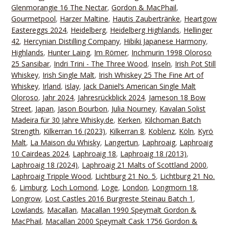
Glenmorangie 16 The Nectar
,
Gordon & MacPhail
,
Gourmetpool
,
Harzer Maltine
,
Hautis Zaubertränke
,
Heartgow
Eastereggs 2024
,
Heidelberg
,
Heidelberg Highlands
,
Hellinger
42
,
Hercynian Distilling Company
,
Hibiki Japanese Harmony
,
Highlands
,
Hunter Laing
,
Im Römer
,
Inchmurin 1998 Oloroso
25 Sansibar
,
Indri Trini - The Three Wood
,
Inseln
,
Irish Pot Still
Whiskey
,
Irish Single Malt
,
Irish Whiskey 25 The Fine Art of
Whiskey
,
Irland
,
islay
,
Jack Daniel‘s American Single Malt
Oloroso
,
Jahr 2024
,
Jahresrückblick 2024
,
Jameson 18 Bow
Street
,
Japan
,
Jason Bourbon
,
Julia Nourney
,
Kavalan Solist
Madeira für 30 Jahre Whisky.de
,
Kerken
,
Kilchoman Batch
Strength
,
Kilkerran 16 (2023)
,
Kilkerran 8
,
Koblenz
,
Köln
,
Kyrö
Malt
,
La Maison du Whisky
,
Langertun
,
Laphroaig
,
Laphroaig
10 Cairdeas 2024
,
Laphroaig 18
,
Laphroaig 18 (2013)
,
Laphroaig 18 (2024)
,
Laphroaig 21 Malts of Scottland 2000
,
Laphroaig Tripple Wood
,
Lichtburg 21 No. 5
,
Lichtburg 21 No.
6
,
Limburg
,
Loch Lomond
,
Loge
,
London
,
Longmorn 18
,
Longrow
,
Lost Castles 2016 Burgreste Steinau Batch 1
,
Lowlands
,
Macallan
,
Macallan 1990 Speymalt Gordon &
MacPhail
,
Macallan 2000 Speymalt Cask 1756 Gordon &