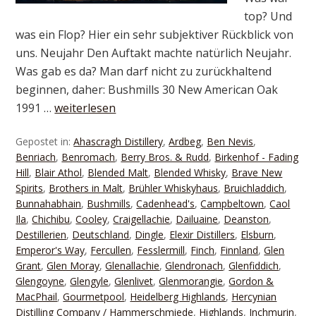
top? Und
was ein Flop? Hier ein sehr subjektiver Rückblick von
uns. Neujahr Den Auftakt machte natürlich Neujahr.
Was gab es da? Man darf nicht zu zurückhaltend
beginnen, daher: Bushmills 30 New American Oak
1991 …
weiterlesen
Gepostet in:
Ahascragh Distillery
,
Ardbeg
,
Ben Nevis
,
Benriach
,
Benromach
,
Berry Bros. & Rudd
,
Birkenhof - Fading
Hill
,
Blair Athol
,
Blended Malt
,
Blended Whisky
,
Brave New
Spirits
,
Brothers in Malt
,
Brühler Whiskyhaus
,
Bruichladdich
,
Bunnahabhain
,
Bushmills
,
Cadenhead's
,
Campbeltown
,
Caol
Ila
,
Chichibu
,
Cooley
,
Craigellachie
,
Dailuaine
,
Deanston
,
Destillerien
,
Deutschland
,
Dingle
,
Elexir Distillers
,
Elsburn
,
Emperor's Way
,
Fercullen
,
Fesslermill
,
Finch
,
Finnland
,
Glen
Grant
,
Glen Moray
,
Glenallachie
,
Glendronach
,
Glenfiddich
,
Glengoyne
,
Glengyle
,
Glenlivet
,
Glenmorangie
,
Gordon &
MacPhail
,
Gourmetpool
,
Heidelberg Highlands
,
Hercynian
Distilling Company / Hammerschmiede
,
Highlands
,
Inchmurin
,