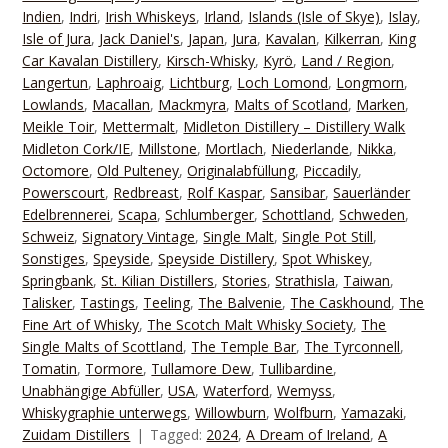
Indien
,
Indri
,
Irish Whiskeys
,
Irland
,
Islands (Isle of Skye)
,
Islay
,
Isle of Jura
,
Jack Daniel's
,
Japan
,
Jura
,
Kavalan
,
Kilkerran
,
King
Car Kavalan Distillery
,
Kirsch-Whisky
,
Kyrö
,
Land / Region
,
Langertun
,
Laphroaig
,
Lichtburg
,
Loch Lomond
,
Longmorn
,
Lowlands
,
Macallan
,
Mackmyra
,
Malts of Scotland
,
Marken
,
Meikle Toir
,
Mettermalt
,
Midleton Distillery – Distillery Walk
Midleton Cork/IE
,
Millstone
,
Mortlach
,
Niederlande
,
Nikka
,
Octomore
,
Old Pulteney
,
Originalabfüllung
,
Piccadily
,
Powerscourt
,
Redbreast
,
Rolf Kaspar
,
Sansibar
,
Sauerländer
Edelbrennerei
,
Scapa
,
Schlumberger
,
Schottland
,
Schweden
,
Schweiz
,
Signatory Vintage
,
Single Malt
,
Single Pot Still
,
Sonstiges
,
Speyside
,
Speyside Distillery
,
Spot Whiskey
,
Springbank
,
St. Kilian Distillers
,
Stories
,
Strathisla
,
Taiwan
,
Talisker
,
Tastings
,
Teeling
,
The Balvenie
,
The Caskhound
,
The
Fine Art of Whisky
,
The Scotch Malt Whisky Society
,
The
Single Malts of Scottland
,
The Temple Bar
,
The Tyrconnell
,
Tomatin
,
Tormore
,
Tullamore Dew
,
Tullibardine
,
Unabhängige Abfüller
,
USA
,
Waterford
,
Wemyss
,
Whiskygraphie unterwegs
,
Willowburn
,
Wolfburn
,
Yamazaki
,
Zuidam Distillers
Tagged:
2024
,
A Dream of Ireland
,
A