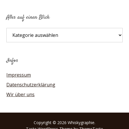
Alles auf einen Blick
Alles
auf
einen
Blick
Infos
Impressum
Datenschutzerklärung
Wir über uns
Copyright © 2026 Whiskygraphie.
Taste
WordPress Theme by ThemeTaste