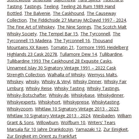
Tasting
,
Tastings
,
Teeling
,
Teeling 26 Rum 1989 Hand
Bottled
,
The Balvenie
,
The Caskhound
,
The Causeway
Collection
,
The Fiddichside 27 Murray McDavid 1997 - 2024
,
The Fine Art of Whiskey
,
The Nine Springs
,
The Scotch Malt
Whisky Society
,
The Tempel Bar 15
,
The Tyrconnell
,
The
Tyrconnell 15 Madeira
,
The Tyrconnell 16
,
Thousand
Mountains XX Raven
,
Tomatin 21
,
Tormore 1995 Heidelberg
Highlands 23 Cask 20278
,
Tullamore Dew 14
,
Tullibardine
,
Tullibardine 1993 The Caskhound 28 Exquisite Casks
,
Unnamed Islay 30 Signatory Vintage 1991 – 2022 Cask
Strength Collection
,
Walhalla of Whisky
,
Wemyss Malts
,
Whiskey
,
whisky
,
Whisky & Vinyl
,
Whisky Dinner
,
Whisky Fair
Limburg
,
Whisky Reise
,
Whisky Tasting
,
Whisky Tastings
,
Whisky-Botschafter
,
Whisky.de
,
Whiskybase
,
Whiskydinner
,
Whiskyexperts
,
Whiskyhort
,
Whiskypreise
,
Whiskytasting
,
Whiskyzoom
,
Whitlaw 10 Signatory Vintage 2013 - 2023
,
Whitlaw 10 Signatory Vintage 2013 - 2024
,
Wiesbaden
,
William
Grant & Sons
,
Willowburn
,
Wolfburn 10
,
Writers‘ Tears
Marsala für 10 Jahre Drankdozijn
,
Yamazaki 12
,
Zur Einigkeit
,
Zur Einigkeit im Orient zu Frankfurt