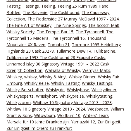
Tasting
,
Tastings
,
Teeling
,
Teeling 26 Rum 1989 Hand
Bottled
,
The Balvenie
,
The Caskhound
,
The Causeway
Collection
,
The Fiddichside 27 Murray McDavid 1997 - 2024
,
The Fine Art of Whiskey
,
The Nine Springs
,
The Scotch Malt
Whisky Society
,
The Tempel Bar 15
,
The Tyrconnell
,
The
Tyrconnell 15 Madeira
,
The Tyrconnell 16
,
Thousand
Mountains XX Raven
,
Tomatin 21
,
Tormore 1995 Heidelberg
Highlands 23 Cask 20278
,
Tullamore Dew 14
,
Tullibardine
,
Tullibardine 1993 The Caskhound 28 Exquisite Casks
,
Unnamed Islay 30 Signatory Vintage 1991 – 2022 Cask
Strength Collection
,
Walhalla of Whisky
,
Wemyss Malts
,
Whiskey
,
whisky
,
Whisky & Vinyl
,
Whisky Dinner
,
Whisky Fair
Limburg
,
Whisky Reise
,
Whisky Tasting
,
Whisky Tastings
,
Whisky-Botschafter
,
Whisky.de
,
Whiskybase
,
Whiskydinner
,
Whiskyexperts
,
Whiskyhort
,
Whiskypreise
,
Whiskytasting
,
Whiskyzoom
,
Whitlaw 10 Signatory Vintage 2013 - 2023
,
Whitlaw 10 Signatory Vintage 2013 - 2024
,
Wiesbaden
,
William
Grant & Sons
,
Willowburn
,
Wolfburn 10
,
Writers‘ Tears
Marsala für 10 Jahre Drankdozijn
,
Yamazaki 12
,
Zur Einigkeit
,
Zur Einigkeit im Orient zu Frankfurt