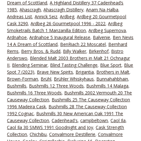
Dream of Scottland
,
A Highland Distillery 37 Cadenhead‘s
1985
,
Ahascragh
,
Ahascragh Distillery
,
Anam Na-Halba
,
Andreas List
,
Annick Seiz
,
Ardbeg
,
Ardbeg 20 Gourmetpool
Cask 3290
,
Ardbeg 26 Gourmetpool 1996 - 2022
,
Ardbeg
Smoketrails Batch 1 Manzanilla Edition
,
Ardbeg Supernova
,
Ardnahoe
,
Ardnahoe 5 Inaugural Release
,
Balvenie
,
Ben Nevis
14 A Dream of Scottland
,
BenRiach 22 Moscatel
,
Bernhard
Rems
,
Berry Bros. & Rudd
,
Billy Walker
,
Birkenhof
,
Bistro
Anderswo
,
Blended Malt 2003 Brothers in Malt 21 Ochnagur
II
,
Blending Seminar
,
Blind Tasting Challenge
,
Blue Sport
,
Blue
Spot 7 (2023)
,
Brave New Spirits
,
Brigantia
,
Brothers in Malt
,
Brown-Forman
,
Brühl
,
Brühler Whiskyhaus
,
Bunnahahbhain
,
Bushmills
,
Bushmills 12 Three Woods
,
Bushmills 14 Malaga
,
Bushmills 16 Three Woods
,
Bushmills 2002 Vermouth 20 The
Causeway Collection
,
Bushmills 25 The Causeway Collection
1996 Madeira Cask
,
Bushmills 28 The Causeway Collection
1992 Cognac
,
Bushmills 30 New American Oak 1991 The
Causeway Collection
,
Cadenhead's
,
campbeltown
,
Caol Ila
,
Caol Ila 30 SMWS 1991 Goodnight and Joy
,
Cask Strength
Collection
,
Chichibu
,
Convalmore Destillerie
,
Convalmore