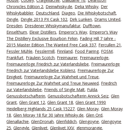
House
,
Cooley
,
Craigellachie
,
Dailuaine 16
,
Deanston
Chronicles Edition 2
,
Deinwhisky.de
,
Delia Whisky
,
Der
Whiskybabbler
,
Deutschland
,
Diageo
,
Die Whiskybotschaft
,
Dingle
,
Dingle 2013 PX Cask 102
,
Dirk Lunken
,
Drams United
,
Dresden
,
Dresdener Whiskymanufaktur
,
Dufftown
,
Einselthum
,
Elexir Distillers
,
Emperor's Way
,
Emperor’s Way
The Distillery Exclusive Bourbon Firkin
,
Fading Hill 7 Jahre -
2015 Master Edition The Wanted Free Cask 337
,
Fercullen 21
,
Fessler Mühle
,
Fesslermill
,
Finnland
,
Food Pairing
,
FOSM
,
Frankfurt
,
Fräulein Scotch
,
Freimaurer
,
Freimaurerloge
,
Freimaurerloge Friedrich zur Vaterlandsliebe
,
Freimaurerloge
Friedrich zur Vaterlandsliebe Koblenz
,
Freimaurerloge Zur
Einigkeit
,
Freimaurerloge Zur Wahrheit und Treue
,
Freimaurerloge Zur Wahrheit und Treue Neuwied
,
Friedrich
zur Vaterlandsliebe
,
Friends of Single Malt
,
Fulda
,
Genussbotschafterin
,
Genussbotschafterin Annick Seiz
,
Glen
Grant
,
Glen Grant 12
,
Glen Grant 18
,
Glen Grant 1990
Heidelberg Highlands 25 Cask 15227
,
Glen Moray
,
Glen Moray
18
,
Glen Moray 18 für 30 Jahre Whisky.de
,
Glen Ord
,
Glenallachie
,
GlenDronah
,
Glenfiddich
,
Glengoyne
,
Glengoyne
25
,
Glengyle
,
Glenlivet
,
Glenlivet XXV
,
glenmorangie
,