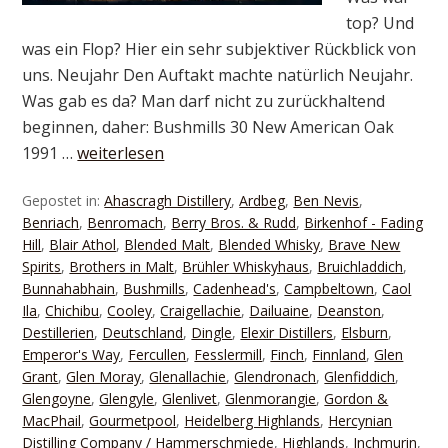
top? Und
was ein Flop? Hier ein sehr subjektiver Rückblick von
uns. Neujahr Den Auftakt machte natürlich Neujahr.
Was gab es da? Man darf nicht zu zurückhaltend
beginnen, daher: Bushmills 30 New American Oak
1991 …
weiterlesen
Gepostet in:
Ahascragh Distillery
,
Ardbeg
,
Ben Nevis
,
Benriach
,
Benromach
,
Berry Bros. & Rudd
,
Birkenhof - Fading
Hill
,
Blair Athol
,
Blended Malt
,
Blended Whisky
,
Brave New
Spirits
,
Brothers in Malt
,
Brühler Whiskyhaus
,
Bruichladdich
,
Bunnahabhain
,
Bushmills
,
Cadenhead's
,
Campbeltown
,
Caol
Ila
,
Chichibu
,
Cooley
,
Craigellachie
,
Dailuaine
,
Deanston
,
Destillerien
,
Deutschland
,
Dingle
,
Elexir Distillers
,
Elsburn
,
Emperor's Way
,
Fercullen
,
Fesslermill
,
Finch
,
Finnland
,
Glen
Grant
,
Glen Moray
,
Glenallachie
,
Glendronach
,
Glenfiddich
,
Glengoyne
,
Glengyle
,
Glenlivet
,
Glenmorangie
,
Gordon &
MacPhail
,
Gourmetpool
,
Heidelberg Highlands
,
Hercynian
Distilling Company / Hammerschmiede
,
Highlands
,
Inchmurin
,