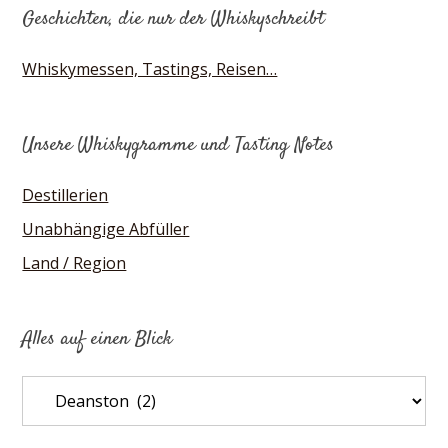
Geschichten, die nur der Whiskyschreibt
Whiskymessen, Tastings, Reisen…
Unsere Whiskygramme und Tasting Notes
Destillerien
Unabhängige Abfüller
Land / Region
Alles auf einen Blick
Alles
auf
einen