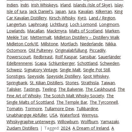
Indien
,
Indri
,
Irish Whiskeys
,
Irland
,
Islands (Isle of Skye)
,
Islay
,
Isle of Jura
,
Jack Daniel's
,
Japan
,
Jura
,
Kavalan
,
Kilkerran
,
King
Car Kavalan Distillery
,
Kirsch-Whisky
,
Kyrö
,
Land / Region
,
Langertun
,
Laphroaig
,
Lichtburg
,
Loch Lomond
,
Longmorn
,
Lowlands
,
Macallan
,
Mackmyra
,
Malts of Scotland
,
Marken
,
Meikle Toir
,
Mettermalt
,
Midleton Distillery – Distillery Walk
Midleton Cork/IE
,
Millstone
,
Mortlach
,
Niederlande
,
Nikka
,
Octomore
,
Old Pulteney
,
Originalabfüllung
,
Piccadily
,
Powerscourt
,
Redbreast
,
Rolf Kaspar
,
Sansibar
,
Sauerländer
Edelbrennerei
,
Scapa
,
Schlumberger
,
Schottland
,
Schweden
,
Schweiz
,
Signatory Vintage
,
Single Malt
,
Single Pot Still
,
Sonstiges
,
Speyside
,
Speyside Distillery
,
Spot Whiskey
,
Springbank
,
St. Kilian Distillers
,
Stories
,
Strathisla
,
Taiwan
,
Talisker
,
Tastings
,
Teeling
,
The Balvenie
,
The Caskhound
,
The
Fine Art of Whisky
,
The Scotch Malt Whisky Society
,
The
Single Malts of Scottland
,
The Temple Bar
,
The Tyrconnell
,
Tomatin
,
Tormore
,
Tullamore Dew
,
Tullibardine
,
Unabhängige Abfüller
,
USA
,
Waterford
,
Wemyss
,
Whiskygraphie unterwegs
,
Willowburn
,
Wolfburn
,
Yamazaki
,
Zuidam Distillers
Tagged:
2024
,
A Dream of Ireland
,
A