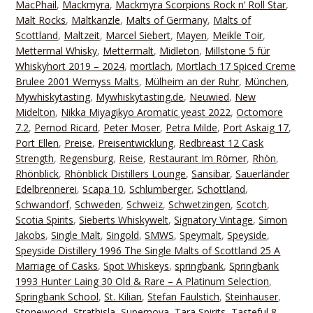
MacPhail
,
Mackmyra
,
Mackmyra Scorpions Rock n‘ Roll Star
,
Malt Rocks
,
Maltkanzle
,
Malts of Germany
,
Malts of
Scottland
,
Maltzeit
,
Marcel Siebert
,
Mayen
,
Meikle Toir
,
Mettermal Whisky
,
Mettermalt
,
Midleton
,
Millstone 5 für
Whiskyhort 2019 – 2024
,
mortlach
,
Mortlach 17 Spiced Creme
Brulee 2001 Wemyss Malts
,
Mülheim an der Ruhr
,
München
,
Mywhiskytasting
,
Mywhiskytasting.de
,
Neuwied
,
New
Midelton
,
Nikka Miyagikyo Aromatic yeast 2022
,
Octomore
7.2
,
Pernod Ricard
,
Peter Moser
,
Petra Milde
,
Port Askaig 17
,
Port Ellen
,
Preise
,
Preisentwicklung
,
Redbreast 12 Cask
Strength
,
Regensburg
,
Reise
,
Restaurant Im Römer
,
Rhön
,
Rhönblick
,
Rhönblick Distillers Lounge
,
Sansibar
,
Sauerländer
Edelbrennerei
,
Scapa 10
,
Schlumberger
,
Schottland
,
Schwandorf
,
Schweden
,
Schweiz
,
Schwetzingen
,
Scotch
,
Scotia Spirits
,
Sieberts Whiskywelt
,
Signatory Vintage
,
Simon
Jakobs
,
Single Malt
,
Singold
,
SMWS
,
Speymalt
,
Speyside
,
Speyside Distillery 1996 The Single Malts of Scottland 25 A
Marriage of Casks
,
Spot Whiskeys
,
springbank
,
Springbank
1993 Hunter Laing 30 Old & Rare – A Platinum Selection
,
Springbank School
,
St. Kilian
,
Stefan Faulstich
,
Steinhauser
,
Stonewood
,
Strathisla
,
Supernova
,
Tara Spirits
,
Tasteful 8
,