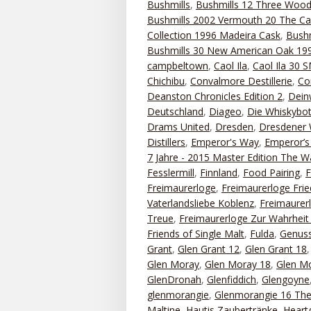
Bushmills
,
Bushmills 12 Three Woo
Bushmills 2002 Vermouth 20 The Ca
Collection 1996 Madeira Cask
,
Bushm
Bushmills 30 New American Oak 199
campbeltown
,
Caol Ila
,
Caol Ila 30
Chichibu
,
Convalmore Destillerie
,
Co
Deanston Chronicles Edition 2
,
Dein
Deutschland
,
Diageo
,
Die Whiskybot
Drams United
,
Dresden
,
Dresdener 
Distillers
,
Emperor's Way
,
Emperor’s 
7 Jahre - 2015 Master Edition The 
Fesslermill
,
Finnland
,
Food Pairing
,
Freimaurerloge
,
Freimaurerloge Frie
Vaterlandsliebe Koblenz
,
Freimaurerl
Treue
,
Freimaurerloge Zur Wahrhei
Friends of Single Malt
,
Fulda
,
Genuss
Grant
,
Glen Grant 12
,
Glen Grant 18
Glen Moray
,
Glen Moray 18
,
Glen Mo
GlenDronah
,
Glenfiddich
,
Glengoyne
glenmorangie
,
Glenmorangie 16 The
Maltine
,
Hautis Zaubertränke
,
Heart