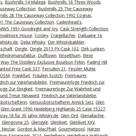
ds
,
Bushmills 14 Malaga
,
Bushmills 16 Three Woods
,
useway Collection
,
Bushmills 25 The Causeway
ills 28 The Causeway Collection 1992 Cognac
,
1 The Causeway Collection
,
Cadenhead's
,
 SMWS 1991 Goodnight and Joy
,
Cask Strength Collection
,
nvalmore House
,
Cooley
,
Craigellachie
,
Dailuaine 16
,
whisky.de
,
Delia Whisky
,
Der Whiskybabbler
,
schaft
,
Dingle
,
Dingle 2013 PX Cask 102
,
Dirk Lunken
,
Whiskymanufaktur
,
Dufftown
,
Einselthum
,
Elexir
Way The Distillery Exclusive Bourbon Firkin
,
Fading Hill
Wanted Free Cask 337
,
Fercullen 21
,
Fessler Mühle
,
FOSM
,
Frankfurt
,
Fräulein Scotch
,
Freimaurer
,
drich zur Vaterlandsliebe
,
Freimaurerloge Friedrich zur
oge Zur Einigkeit
,
Freimaurerloge Zur Wahrheit und
t und Treue Neuwied
,
Friedrich zur Vaterlandsliebe
,
botschafterin
,
Genussbotschafterin Annick Seiz
,
Glen
,
Glen Grant 1990 Heidelberg Highlands 25 Cask 15227
,
ray 18 für 30 Jahre Whisky.de
,
Glen Ord
,
Glenallachie
,
,
Glengoyne 25
,
Glengyle
,
Glenlivet
,
Glenlivet XXV
,
 Nectar
,
Gordon & MacPhail
,
Gourmetpool
,
Harzer
gow Eastereggs 2024
,
Heidelberg
,
Heidelberg Highlands
,