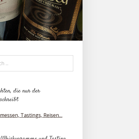
hten, die nur der
schreibt
messen, Tastings, Reisen…
 Whiskygramme und Tasting