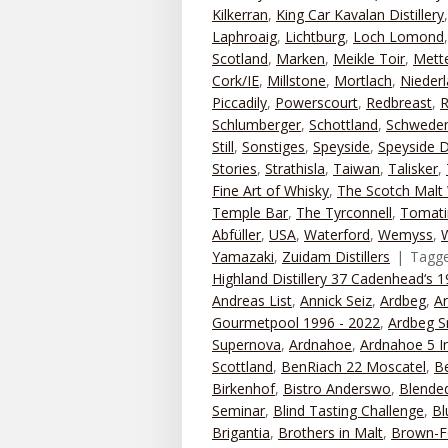
Kilkerran
,
King Car Kavalan Distillery
Laphroaig
,
Lichtburg
,
Loch Lomond
Scotland
,
Marken
,
Meikle Toir
,
Mett
Cork/IE
,
Millstone
,
Mortlach
,
Nieder
Piccadily
,
Powerscourt
,
Redbreast
,
R
Schlumberger
,
Schottland
,
Schwede
Still
,
Sonstiges
,
Speyside
,
Speyside Di
Stories
,
Strathisla
,
Taiwan
,
Talisker
,
Fine Art of Whisky
,
The Scotch Malt 
Temple Bar
,
The Tyrconnell
,
Tomati
Abfüller
,
USA
,
Waterford
,
Wemyss
,
Yamazaki
,
Zuidam Distillers
Tagg
Highland Distillery 37 Cadenhead‘s 
Andreas List
,
Annick Seiz
,
Ardbeg
,
A
Gourmetpool 1996 - 2022
,
Ardbeg S
Supernova
,
Ardnahoe
,
Ardnahoe 5 I
Scottland
,
BenRiach 22 Moscatel
,
B
Birkenhof
,
Bistro Anderswo
,
Blended
Seminar
,
Blind Tasting Challenge
,
Bl
Brigantia
,
Brothers in Malt
,
Brown-