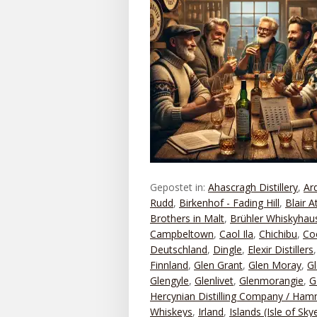
Gepostet in:
Ahascragh Distillery
,
Ar
Rudd
,
Birkenhof - Fading Hill
,
Blair A
Brothers in Malt
,
Brühler Whiskyhau
Campbeltown
,
Caol Ila
,
Chichibu
,
Co
Deutschland
,
Dingle
,
Elexir Distillers
Finnland
,
Glen Grant
,
Glen Moray
,
Gl
Glengyle
,
Glenlivet
,
Glenmorangie
,
G
Hercynian Distilling Company / Ha
Whiskeys
,
Irland
,
Islands (Isle of Sky