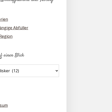
erien
ngige Abfüller
 Region
uf einen Blick
ssum