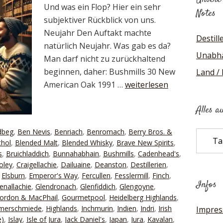
Und was ein Flop? Hier ein sehr
Notes
subjektiver Rückblick von uns.
Neujahr Den Auftakt machte
Destill
natürlich Neujahr. Was gab es da?
Unabhä
Man darf nicht zu zurückhaltend
beginnen, daher: Bushmills 30 New
Land /
American Oak 1991 …
weiterlesen
Alles a
dbeg
,
Ben Nevis
,
Benriach
,
Benromach
,
Berry Bros. &
Alles
thol
,
Blended Malt
,
Blended Whisky
,
Brave New Spirits
,
auf
s
,
Bruichladdich
,
Bunnahabhain
,
Bushmills
,
Cadenhead's
,
einen
oley
,
Craigellachie
,
Dailuaine
,
Deanston
,
Destillerien
,
Blick
,
Elsburn
,
Emperor's Way
,
Fercullen
,
Fesslermill
,
Finch
,
Infos
enallachie
,
Glendronach
,
Glenfiddich
,
Glengoyne
,
ordon & MacPhail
,
Gourmetpool
,
Heidelberg Highlands
,
mmerschmiede
,
Highlands
,
Inchmurin
,
Indien
,
Indri
,
Irish
Impre
e)
,
Islay
,
Isle of Jura
,
Jack Daniel's
,
Japan
,
Jura
,
Kavalan
,