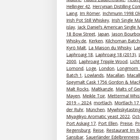
Hellinger 42
,
Hercynian Distilling C
Laing
,
Im Römer
,
Inchmurin 1998 Ol
Irish Pot Still Whiskey
,
Irish Single Ma
islay
,
Jack Daniel‘s American Single 
18 Bow Street
,
Japan
,
Jason Bourbo
Whisky.de
,
Kerken
,
Kilchoman Batch
Kyrö Malt
,
La Maison du Whisky
,
La
Laphroaig 18
,
Laphroaig 18 (2013)
,
2000
,
Laphroaig Tripple Wood
,
Lich
Lomond
,
Loge
,
London
,
Longmorn 
Batch 1
,
Lowlands
,
Macallan
,
Macal
Speymalt Cask 1756 Gordon & MacP
Malt Rocks
,
Maltkanzle
,
Malts of G
Mayen
,
Meikle Toir
,
Mettermal Whis
2019 – 2024
,
mortlach
,
Mortlach 17
der Ruhr
,
München
,
Mywhiskytastin
Miyagikyo Aromatic yeast 2022
,
Oct
Port Askaig 17
,
Port Ellen
,
Preise
,
Pr
Regensburg
,
Reise
,
Restaurant Im 
Sansibar
,
Sauerländer Edelbrennerei