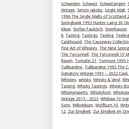
Schweden
,
Schweiz
,
Schwetzingen
,
Vintage
,
Simon Jakobs
,
Single Malt
,
1996 The Single Malts of Scottland 
Springbank 1993 Hunter Laing 30 Old
Kilian
,
Stefan Faulstich
,
Steinhauser
8
,
Tasting
,
Tastings
,
Teeling
,
Teelin
Caskhound
,
The Causeway Collectio
Fine Art of Whiskey
,
The Nine Sprin
The Tyrconnell
,
The Tyrconnell 15 M
Raven
,
Tomatin 21
,
Tormore 1995 H
Tullibardine
,
Tullibardine 1993 The 
Signatory Vintage 1991 – 2022 Cask 
Whiskey
,
whisky
,
Whisky & Vinyl
,
Whi
Tasting
,
Whisky Tastings
,
Whisky-Bo
Whiskyexperts
,
Whiskyhort
,
Whiskyp
Vintage 2013 - 2023
,
Whitlaw 10 Sig
Sons
,
Willowburn
,
Wolfburn 10
,
Writ
12
,
Zur Einigkeit
,
Zur Einigkeit im Ori