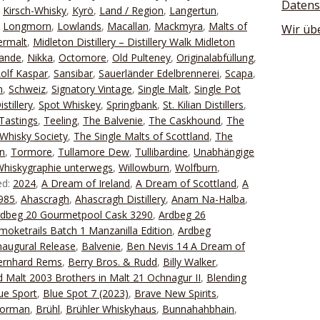
Datens
,
Kirsch-Whisky
,
Kyrö
,
Land / Region
,
Langertun
,
,
Longmorn
,
Lowlands
,
Macallan
,
Mackmyra
,
Malts of
Wir üb
ermalt
,
Midleton Distillery – Distillery Walk Midleton
lande
,
Nikka
,
Octomore
,
Old Pulteney
,
Originalabfüllung
,
olf Kaspar
,
Sansibar
,
Sauerländer Edelbrennerei
,
Scapa
,
n
,
Schweiz
,
Signatory Vintage
,
Single Malt
,
Single Pot
stillery
,
Spot Whiskey
,
Springbank
,
St. Kilian Distillers
,
Tastings
,
Teeling
,
The Balvenie
,
The Caskhound
,
The
Whisky Society
,
The Single Malts of Scottland
,
The
n
,
Tormore
,
Tullamore Dew
,
Tullibardine
,
Unabhängige
Whiskygraphie unterwegs
,
Willowburn
,
Wolfburn
,
ed:
2024
,
A Dream of Ireland
,
A Dream of Scottland
,
A
1985
,
Ahascragh
,
Ahascragh Distillery
,
Anam Na-Halba
,
rdbeg 20 Gourmetpool Cask 3290
,
Ardbeg 26
moketrails Batch 1 Manzanilla Edition
,
Ardbeg
naugural Release
,
Balvenie
,
Ben Nevis 14 A Dream of
ernhard Rems
,
Berry Bros. & Rudd
,
Billy Walker
,
 Malt 2003 Brothers in Malt 21 Ochnagur II
,
Blending
ue Sport
,
Blue Spot 7 (2023)
,
Brave New Spirits
,
Forman
,
Brühl
,
Brühler Whiskyhaus
,
Bunnahahbhain
,