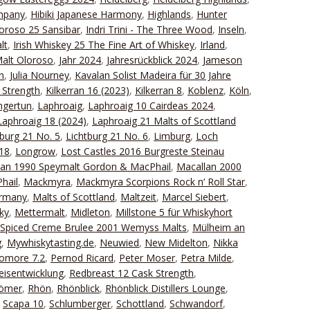
ompany
,
Hibiki Japanese Harmony
,
Highlands
,
Hunter
oroso 25 Sansibar
,
Indri Trini - The Three Wood
,
Inseln
,
lt
,
Irish Whiskey 25 The Fine Art of Whiskey
,
Irland
,
Malt Oloroso
,
Jahr 2024
,
Jahresrückblick 2024
,
Jameson
n
,
Julia Nourney
,
Kavalan Solist Madeira für 30 Jahre
 Strength
,
Kilkerran 16 (2023)
,
Kilkerran 8
,
Koblenz
,
Köln
,
ngertun
,
Laphroaig
,
Laphroaig 10 Cairdeas 2024
,
Laphroaig 18 (2024)
,
Laphroaig 21 Malts of Scottland
tburg 21 No. 5
,
Lichtburg 21 No. 6
,
Limburg
,
Loch
18
,
Longrow
,
Lost Castles 2016 Burgreste Steinau
lan 1990 Speymalt Gordon & MacPhail
,
Macallan 2000
hail
,
Mackmyra
,
Mackmyra Scorpions Rock n‘ Roll Star
,
ermany
,
Malts of Scottland
,
Maltzeit
,
Marcel Siebert
,
ky
,
Mettermalt
,
Midleton
,
Millstone 5 für Whiskyhort
 Spiced Creme Brulee 2001 Wemyss Malts
,
Mülheim an
g
,
Mywhiskytasting.de
,
Neuwied
,
New Midelton
,
Nikka
omore 7.2
,
Pernod Ricard
,
Peter Moser
,
Petra Milde
,
eisentwicklung
,
Redbreast 12 Cask Strength
,
Römer
,
Rhön
,
Rhönblick
,
Rhönblick Distillers Lounge
,
,
Scapa 10
,
Schlumberger
,
Schottland
,
Schwandorf
,