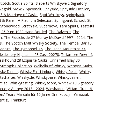
Scotch
,
Scotia Spirits
,
Sieberts Whiskywelt
,
Signatory
Singold
,
SMWS
,
Speymalt
,
Speyside
,
Speyside Distillery
25 A Marriage of Casks
,
Spot Whiskeys
,
springbank
,
 & Rare – A Platinum Selection
,
Springbank School
,
St.
,
Stonewood
,
Strathisla
,
Supernova
,
Tara Spirits
,
Tasteful
g 26 Rum 1989 Hand Bottled
,
The Balvenie
,
The
n
,
The Fiddichside 27 Murray McDavid 1997 - 2024
,
The
gs
,
The Scotch Malt Whisky Society
,
The Tempel Bar 15
,
adeira
,
The Tyrconnell 16
,
Thousand Mountains XX
eidelberg Highlands 23 Cask 20278
,
Tullamore Dew 14
,
Caskhound 28 Exquisite Casks
,
Unnamed Islay 30
Strength Collection
,
Walhalla of Whisky
,
Wemyss Malts
,
sky Dinner
,
Whisky Fair Limburg
,
Whisky Reise
,
Whisky
tschafter
,
Whisky.de
,
Whiskybase
,
Whiskydinner
,
reise
,
Whiskytasting
,
Whiskyzoom
,
Whitlaw 10 Signatory
natory Vintage 2013 - 2024
,
Wiesbaden
,
William Grant &
ers‘ Tears Marsala für 10 Jahre Drankdozijn
,
Yamazaki
ent zu Frankfurt