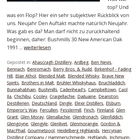
top? Und
was ein Flop? Hier ein sehr subjektiver Rückblick von
uns. Neujahr Den Auftakt machte natürlich Neujahr.
Was gab es da? Man darf nicht zu zurückhaltend
beginnen, daher: Bushmills 30 New American Oak
1991 …
weiterlesen
Gepostet in:
Ahascragh Distillery
,
Ardbeg
,
Ben Nevis
,
Benriach
,
Benromach
,
Berry Bros. & Rudd
,
Birkenhof - Fading
Hill
,
Blair Athol
,
Blended Malt
,
Blended Whisky
,
Brave New
Spirits
,
Brothers in Malt
,
Brühler Whiskyhaus
,
Bruichladdich
,
Bunnahabhain
,
Bushmills
,
Cadenhead's
,
Campbeltown
,
Caol
Ila
,
Chichibu
,
Cooley
,
Craigellachie
,
Dailuaine
,
Deanston
,
Destillerien
,
Deutschland
,
Dingle
,
Elexir Distillers
,
Elsburn
,
Emperor's Way
,
Fercullen
,
Fesslermill
,
Finch
,
Finnland
,
Glen
Grant
,
Glen Moray
,
Glenallachie
,
Glendronach
,
Glenfiddich
,
Glengoyne
,
Glengyle
,
Glenlivet
,
Glenmorangie
,
Gordon &
MacPhail
,
Gourmetpool
,
Heidelberg Highlands
,
Hercynian
Distilling Company / Hammerschmiede
,
Highlands
,
Inchmurin
,