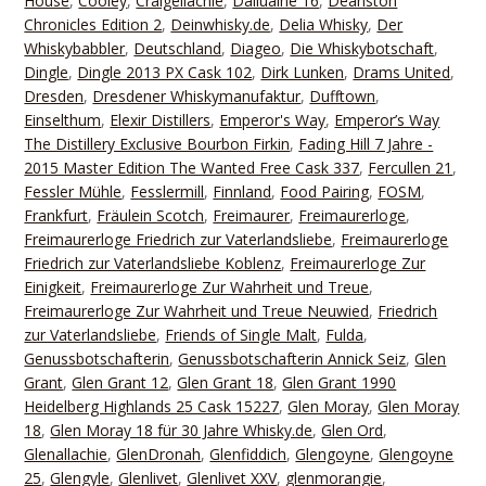
House
,
Cooley
,
Craigellachie
,
Dailuaine 16
,
Deanston
Chronicles Edition 2
,
Deinwhisky.de
,
Delia Whisky
,
Der
Whiskybabbler
,
Deutschland
,
Diageo
,
Die Whiskybotschaft
,
Dingle
,
Dingle 2013 PX Cask 102
,
Dirk Lunken
,
Drams United
,
Dresden
,
Dresdener Whiskymanufaktur
,
Dufftown
,
Einselthum
,
Elexir Distillers
,
Emperor's Way
,
Emperor’s Way
The Distillery Exclusive Bourbon Firkin
,
Fading Hill 7 Jahre -
2015 Master Edition The Wanted Free Cask 337
,
Fercullen 21
,
Fessler Mühle
,
Fesslermill
,
Finnland
,
Food Pairing
,
FOSM
,
Frankfurt
,
Fräulein Scotch
,
Freimaurer
,
Freimaurerloge
,
Freimaurerloge Friedrich zur Vaterlandsliebe
,
Freimaurerloge
Friedrich zur Vaterlandsliebe Koblenz
,
Freimaurerloge Zur
Einigkeit
,
Freimaurerloge Zur Wahrheit und Treue
,
Freimaurerloge Zur Wahrheit und Treue Neuwied
,
Friedrich
zur Vaterlandsliebe
,
Friends of Single Malt
,
Fulda
,
Genussbotschafterin
,
Genussbotschafterin Annick Seiz
,
Glen
Grant
,
Glen Grant 12
,
Glen Grant 18
,
Glen Grant 1990
Heidelberg Highlands 25 Cask 15227
,
Glen Moray
,
Glen Moray
18
,
Glen Moray 18 für 30 Jahre Whisky.de
,
Glen Ord
,
Glenallachie
,
GlenDronah
,
Glenfiddich
,
Glengoyne
,
Glengoyne
25
,
Glengyle
,
Glenlivet
,
Glenlivet XXV
,
glenmorangie
,