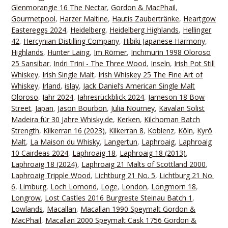
Glenmorangie 16 The Nectar
,
Gordon & MacPhail
,
Gourmetpool
,
Harzer Maltine
,
Hautis Zaubertränke
,
Heartgow
Eastereggs 2024
,
Heidelberg
,
Heidelberg Highlands
,
Hellinger
42
,
Hercynian Distilling Company
,
Hibiki Japanese Harmony
,
Highlands
,
Hunter Laing
,
Im Römer
,
Inchmurin 1998 Oloroso
25 Sansibar
,
Indri Trini - The Three Wood
,
Inseln
,
Irish Pot Still
Whiskey
,
Irish Single Malt
,
Irish Whiskey 25 The Fine Art of
Whiskey
,
Irland
,
islay
,
Jack Daniel‘s American Single Malt
Oloroso
,
Jahr 2024
,
Jahresrückblick 2024
,
Jameson 18 Bow
Street
,
Japan
,
Jason Bourbon
,
Julia Nourney
,
Kavalan Solist
Madeira für 30 Jahre Whisky.de
,
Kerken
,
Kilchoman Batch
Strength
,
Kilkerran 16 (2023)
,
Kilkerran 8
,
Koblenz
,
Köln
,
Kyrö
Malt
,
La Maison du Whisky
,
Langertun
,
Laphroaig
,
Laphroaig
10 Cairdeas 2024
,
Laphroaig 18
,
Laphroaig 18 (2013)
,
Laphroaig 18 (2024)
,
Laphroaig 21 Malts of Scottland 2000
,
Laphroaig Tripple Wood
,
Lichtburg 21 No. 5
,
Lichtburg 21 No.
6
,
Limburg
,
Loch Lomond
,
Loge
,
London
,
Longmorn 18
,
Longrow
,
Lost Castles 2016 Burgreste Steinau Batch 1
,
Lowlands
,
Macallan
,
Macallan 1990 Speymalt Gordon &
MacPhail
,
Macallan 2000 Speymalt Cask 1756 Gordon &