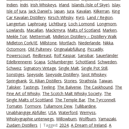
Indien
,
Indri
,
Irish Whiskeys
,
Irland
,
Islands (Isle of Skye)
,
Islay
,
Isle of Jura
,
Jack Daniel's
,
Japan
,
Jura
,
Kavalan
,
Kilkerran
,
King
Car Kavalan Distillery
,
Kirsch-Whisky
,
Kyrö
,
Land / Region
,
Langertun
,
Laphroaig
,
Lichtburg
,
Loch Lomond
,
Longmorn
,
Lowlands
,
Macallan
,
Mackmyra
,
Malts of Scotland
,
Marken
,
Meikle Toir
,
Mettermalt
,
Midleton Distillery – Distillery Walk
Midleton Cork/IE
,
Millstone
,
Mortlach
,
Niederlande
,
Nikka
,
Octomore
,
Old Pulteney
,
Originalabfüllung
,
Piccadily
,
Powerscourt
,
Redbreast
,
Rolf Kaspar
,
Sansibar
,
Sauerländer
Edelbrennerei
,
Scapa
,
Schlumberger
,
Schottland
,
Schweden
,
Schweiz
,
Signatory Vintage
,
Single Malt
,
Single Pot Still
,
Sonstiges
,
Speyside
,
Speyside Distillery
,
Spot Whiskey
,
Springbank
,
St. Kilian Distillers
,
Stories
,
Strathisla
,
Taiwan
,
Talisker
,
Tastings
,
Teeling
,
The Balvenie
,
The Caskhound
,
The
Fine Art of Whisky
,
The Scotch Malt Whisky Society
,
The
Single Malts of Scottland
,
The Temple Bar
,
The Tyrconnell
,
Tomatin
,
Tormore
,
Tullamore Dew
,
Tullibardine
,
Unabhängige Abfüller
,
USA
,
Waterford
,
Wemyss
,
Whiskygraphie unterwegs
,
Willowburn
,
Wolfburn
,
Yamazaki
,
Zuidam Distillers
Tagged:
2024
,
A Dream of Ireland
,
A