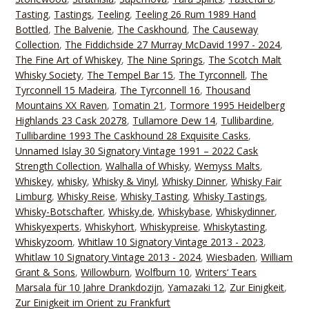
Tasting
,
Tastings
,
Teeling
,
Teeling 26 Rum 1989 Hand
Bottled
,
The Balvenie
,
The Caskhound
,
The Causeway
Collection
,
The Fiddichside 27 Murray McDavid 1997 - 2024
,
The Fine Art of Whiskey
,
The Nine Springs
,
The Scotch Malt
Whisky Society
,
The Tempel Bar 15
,
The Tyrconnell
,
The
Tyrconnell 15 Madeira
,
The Tyrconnell 16
,
Thousand
Mountains XX Raven
,
Tomatin 21
,
Tormore 1995 Heidelberg
Highlands 23 Cask 20278
,
Tullamore Dew 14
,
Tullibardine
,
Tullibardine 1993 The Caskhound 28 Exquisite Casks
,
Unnamed Islay 30 Signatory Vintage 1991 – 2022 Cask
Strength Collection
,
Walhalla of Whisky
,
Wemyss Malts
,
Whiskey
,
whisky
,
Whisky & Vinyl
,
Whisky Dinner
,
Whisky Fair
Limburg
,
Whisky Reise
,
Whisky Tasting
,
Whisky Tastings
,
Whisky-Botschafter
,
Whisky.de
,
Whiskybase
,
Whiskydinner
,
Whiskyexperts
,
Whiskyhort
,
Whiskypreise
,
Whiskytasting
,
Whiskyzoom
,
Whitlaw 10 Signatory Vintage 2013 - 2023
,
Whitlaw 10 Signatory Vintage 2013 - 2024
,
Wiesbaden
,
William
Grant & Sons
,
Willowburn
,
Wolfburn 10
,
Writers‘ Tears
Marsala für 10 Jahre Drankdozijn
,
Yamazaki 12
,
Zur Einigkeit
,
Zur Einigkeit im Orient zu Frankfurt