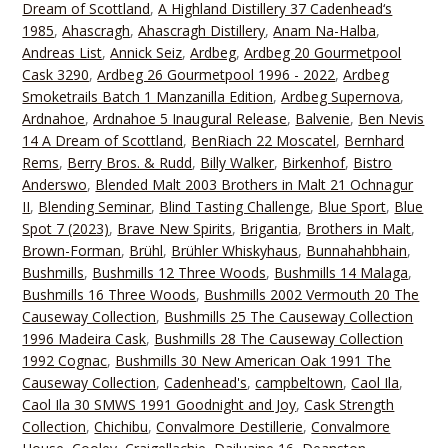
Dream of Scottland
,
A Highland Distillery 37 Cadenhead‘s
1985
,
Ahascragh
,
Ahascragh Distillery
,
Anam Na-Halba
,
Andreas List
,
Annick Seiz
,
Ardbeg
,
Ardbeg 20 Gourmetpool
Cask 3290
,
Ardbeg 26 Gourmetpool 1996 - 2022
,
Ardbeg
Smoketrails Batch 1 Manzanilla Edition
,
Ardbeg Supernova
,
Ardnahoe
,
Ardnahoe 5 Inaugural Release
,
Balvenie
,
Ben Nevis
14 A Dream of Scottland
,
BenRiach 22 Moscatel
,
Bernhard
Rems
,
Berry Bros. & Rudd
,
Billy Walker
,
Birkenhof
,
Bistro
Anderswo
,
Blended Malt 2003 Brothers in Malt 21 Ochnagur
II
,
Blending Seminar
,
Blind Tasting Challenge
,
Blue Sport
,
Blue
Spot 7 (2023)
,
Brave New Spirits
,
Brigantia
,
Brothers in Malt
,
Brown-Forman
,
Brühl
,
Brühler Whiskyhaus
,
Bunnahahbhain
,
Bushmills
,
Bushmills 12 Three Woods
,
Bushmills 14 Malaga
,
Bushmills 16 Three Woods
,
Bushmills 2002 Vermouth 20 The
Causeway Collection
,
Bushmills 25 The Causeway Collection
1996 Madeira Cask
,
Bushmills 28 The Causeway Collection
1992 Cognac
,
Bushmills 30 New American Oak 1991 The
Causeway Collection
,
Cadenhead's
,
campbeltown
,
Caol Ila
,
Caol Ila 30 SMWS 1991 Goodnight and Joy
,
Cask Strength
Collection
,
Chichibu
,
Convalmore Destillerie
,
Convalmore