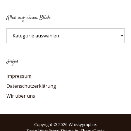
Alles auf einen Blick
Alles
auf
einen
Blick
Infos
Impressum
Datenschutzerklärung
Wir über uns
Copyright © 2026 Whiskygraphie.
Taste
WordPress Theme by ThemeTaste