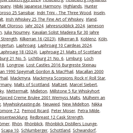
ompany
,
Hibiki Japanese Harmony
,
Highlands
,
Hunter
oroso 25 Sansibar
,
Indri Trini - The Three Wood
,
Inseln
,
lt
,
Irish Whiskey 25 The Fine Art of Whiskey
,
Irland
,
Malt Oloroso
,
Jahr 2024
,
Jahresrückblick 2024
,
Jameson
n
,
Julia Nourney
,
Kavalan Solist Madeira für 30 Jahre
 Strength
,
Kilkerran 16 (2023)
,
Kilkerran 8
,
Koblenz
,
Köln
,
ngertun
,
Laphroaig
,
Laphroaig 10 Cairdeas 2024
,
Laphroaig 18 (2024)
,
Laphroaig 21 Malts of Scottland
tburg 21 No. 5
,
Lichtburg 21 No. 6
,
Limburg
,
Loch
18
,
Longrow
,
Lost Castles 2016 Burgreste Steinau
lan 1990 Speymalt Gordon & MacPhail
,
Macallan 2000
hail
,
Mackmyra
,
Mackmyra Scorpions Rock n‘ Roll Star
,
ermany
,
Malts of Scottland
,
Maltzeit
,
Marcel Siebert
,
ky
,
Mettermalt
,
Midleton
,
Millstone 5 für Whiskyhort
 Spiced Creme Brulee 2001 Wemyss Malts
,
Mülheim an
g
,
Mywhiskytasting.de
,
Neuwied
,
New Midelton
,
Nikka
omore 7.2
,
Pernod Ricard
,
Peter Moser
,
Petra Milde
,
eisentwicklung
,
Redbreast 12 Cask Strength
,
Römer
,
Rhön
,
Rhönblick
,
Rhönblick Distillers Lounge
,
,
Scapa 10
,
Schlumberger
,
Schottland
,
Schwandorf
,