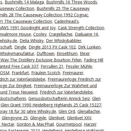
ds
,
Bushmills 14 Malaga
,
Bushmills 16 Three Woods
,
useway Collection
,
Bushmills 25 The Causeway
ills 28 The Causeway Collection 1992 Cognac
,
1 The Causeway Collection
,
Cadenhead's
,
 SMWS 1991 Goodnight and Joy
,
Cask Strength Collection
,
nvalmore House
,
Cooley
,
Craigellachie
,
Dailuaine 16
,
whisky.de
,
Delia Whisky
,
Der Whiskybabbler
,
schaft
,
Dingle
,
Dingle 2013 PX Cask 102
,
Dirk Lunken
,
Whiskymanufaktur
,
Dufftown
,
Einselthum
,
Elexir
Way The Distillery Exclusive Bourbon Firkin
,
Fading Hill
Wanted Free Cask 337
,
Fercullen 21
,
Fessler Mühle
,
FOSM
,
Frankfurt
,
Fräulein Scotch
,
Freimaurer
,
drich zur Vaterlandsliebe
,
Freimaurerloge Friedrich zur
oge Zur Einigkeit
,
Freimaurerloge Zur Wahrheit und
t und Treue Neuwied
,
Friedrich zur Vaterlandsliebe
,
botschafterin
,
Genussbotschafterin Annick Seiz
,
Glen
,
Glen Grant 1990 Heidelberg Highlands 25 Cask 15227
,
ray 18 für 30 Jahre Whisky.de
,
Glen Ord
,
Glenallachie
,
,
Glengoyne 25
,
Glengyle
,
Glenlivet
,
Glenlivet XXV
,
 Nectar
,
Gordon & MacPhail
,
Gourmetpool
,
Harzer
gow Eastereggs 2024
,
Heidelberg
,
Heidelberg Highlands
,