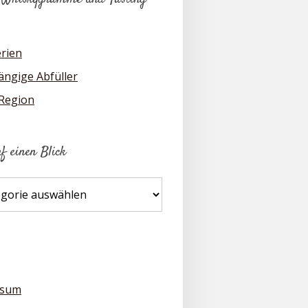
erien
ngige Abfüller
 Region
uf einen Blick
ssum