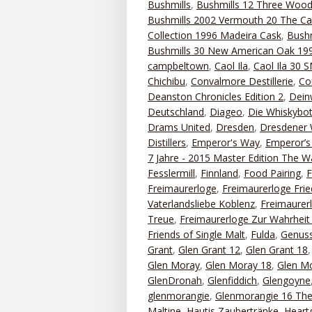
Bushmills
,
Bushmills 12 Three Woo
Bushmills 2002 Vermouth 20 The Ca
Collection 1996 Madeira Cask
,
Bushm
Bushmills 30 New American Oak 199
campbeltown
,
Caol Ila
,
Caol Ila 30
Chichibu
,
Convalmore Destillerie
,
Co
Deanston Chronicles Edition 2
,
Dein
Deutschland
,
Diageo
,
Die Whiskybot
Drams United
,
Dresden
,
Dresdener 
Distillers
,
Emperor's Way
,
Emperor’s 
7 Jahre - 2015 Master Edition The 
Fesslermill
,
Finnland
,
Food Pairing
,
Freimaurerloge
,
Freimaurerloge Frie
Vaterlandsliebe Koblenz
,
Freimaurerl
Treue
,
Freimaurerloge Zur Wahrhei
Friends of Single Malt
,
Fulda
,
Genuss
Grant
,
Glen Grant 12
,
Glen Grant 18
Glen Moray
,
Glen Moray 18
,
Glen Mo
GlenDronah
,
Glenfiddich
,
Glengoyne
glenmorangie
,
Glenmorangie 16 The
Maltine
,
Hautis Zaubertränke
,
Heart