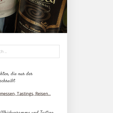
hten, die nur der
schreibt
messen, Tastings, Reisen…
 Whiskygramme und Tasting