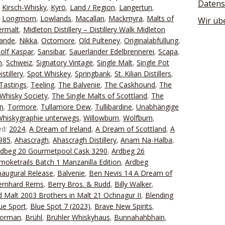
Datens
,
Kirsch-Whisky
,
Kyrö
,
Land / Region
,
Langertun
,
,
Longmorn
,
Lowlands
,
Macallan
,
Mackmyra
,
Malts of
Wir üb
ermalt
,
Midleton Distillery – Distillery Walk Midleton
lande
,
Nikka
,
Octomore
,
Old Pulteney
,
Originalabfüllung
,
olf Kaspar
,
Sansibar
,
Sauerländer Edelbrennerei
,
Scapa
,
n
,
Schweiz
,
Signatory Vintage
,
Single Malt
,
Single Pot
stillery
,
Spot Whiskey
,
Springbank
,
St. Kilian Distillers
,
Tastings
,
Teeling
,
The Balvenie
,
The Caskhound
,
The
Whisky Society
,
The Single Malts of Scottland
,
The
n
,
Tormore
,
Tullamore Dew
,
Tullibardine
,
Unabhängige
Whiskygraphie unterwegs
,
Willowburn
,
Wolfburn
,
ed:
2024
,
A Dream of Ireland
,
A Dream of Scottland
,
A
1985
,
Ahascragh
,
Ahascragh Distillery
,
Anam Na-Halba
,
rdbeg 20 Gourmetpool Cask 3290
,
Ardbeg 26
moketrails Batch 1 Manzanilla Edition
,
Ardbeg
naugural Release
,
Balvenie
,
Ben Nevis 14 A Dream of
ernhard Rems
,
Berry Bros. & Rudd
,
Billy Walker
,
 Malt 2003 Brothers in Malt 21 Ochnagur II
,
Blending
ue Sport
,
Blue Spot 7 (2023)
,
Brave New Spirits
,
Forman
,
Brühl
,
Brühler Whiskyhaus
,
Bunnahahbhain
,