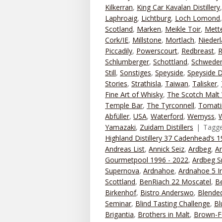
Kilkerran
,
King Car Kavalan Distillery
Laphroaig
,
Lichtburg
,
Loch Lomond
Scotland
,
Marken
,
Meikle Toir
,
Mett
Cork/IE
,
Millstone
,
Mortlach
,
Nieder
Piccadily
,
Powerscourt
,
Redbreast
,
R
Schlumberger
,
Schottland
,
Schwede
Still
,
Sonstiges
,
Speyside
,
Speyside Di
Stories
,
Strathisla
,
Taiwan
,
Talisker
,
Fine Art of Whisky
,
The Scotch Malt 
Temple Bar
,
The Tyrconnell
,
Tomati
Abfüller
,
USA
,
Waterford
,
Wemyss
,
Yamazaki
,
Zuidam Distillers
Tagg
Highland Distillery 37 Cadenhead‘s 
Andreas List
,
Annick Seiz
,
Ardbeg
,
A
Gourmetpool 1996 - 2022
,
Ardbeg S
Supernova
,
Ardnahoe
,
Ardnahoe 5 I
Scottland
,
BenRiach 22 Moscatel
,
B
Birkenhof
,
Bistro Anderswo
,
Blended
Seminar
,
Blind Tasting Challenge
,
Bl
Brigantia
,
Brothers in Malt
,
Brown-