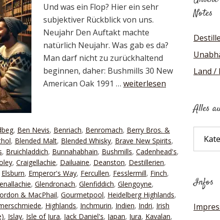
Und was ein Flop? Hier ein sehr
Notes
subjektiver Rückblick von uns.
Neujahr Den Auftakt machte
Destill
natürlich Neujahr. Was gab es da?
Unabhä
Man darf nicht zu zurückhaltend
beginnen, daher: Bushmills 30 New
Land /
American Oak 1991 …
weiterlesen
Alles a
dbeg
,
Ben Nevis
,
Benriach
,
Benromach
,
Berry Bros. &
Alles
thol
,
Blended Malt
,
Blended Whisky
,
Brave New Spirits
,
auf
s
,
Bruichladdich
,
Bunnahabhain
,
Bushmills
,
Cadenhead's
,
einen
oley
,
Craigellachie
,
Dailuaine
,
Deanston
,
Destillerien
,
Blick
,
Elsburn
,
Emperor's Way
,
Fercullen
,
Fesslermill
,
Finch
,
Infos
enallachie
,
Glendronach
,
Glenfiddich
,
Glengoyne
,
ordon & MacPhail
,
Gourmetpool
,
Heidelberg Highlands
,
mmerschmiede
,
Highlands
,
Inchmurin
,
Indien
,
Indri
,
Irish
Impre
e)
,
Islay
,
Isle of Jura
,
Jack Daniel's
,
Japan
,
Jura
,
Kavalan
,