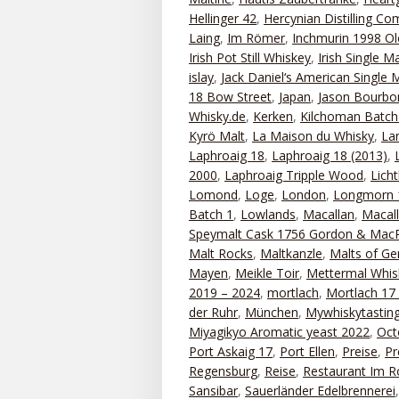
Hellinger 42
,
Hercynian Distilling C
Laing
,
Im Römer
,
Inchmurin 1998 Ol
Irish Pot Still Whiskey
,
Irish Single Ma
islay
,
Jack Daniel‘s American Single 
18 Bow Street
,
Japan
,
Jason Bourbo
Whisky.de
,
Kerken
,
Kilchoman Batch
Kyrö Malt
,
La Maison du Whisky
,
La
Laphroaig 18
,
Laphroaig 18 (2013)
,
2000
,
Laphroaig Tripple Wood
,
Lich
Lomond
,
Loge
,
London
,
Longmorn 
Batch 1
,
Lowlands
,
Macallan
,
Macal
Speymalt Cask 1756 Gordon & MacP
Malt Rocks
,
Maltkanzle
,
Malts of G
Mayen
,
Meikle Toir
,
Mettermal Whis
2019 – 2024
,
mortlach
,
Mortlach 17
der Ruhr
,
München
,
Mywhiskytastin
Miyagikyo Aromatic yeast 2022
,
Oct
Port Askaig 17
,
Port Ellen
,
Preise
,
Pr
Regensburg
,
Reise
,
Restaurant Im 
Sansibar
,
Sauerländer Edelbrennerei