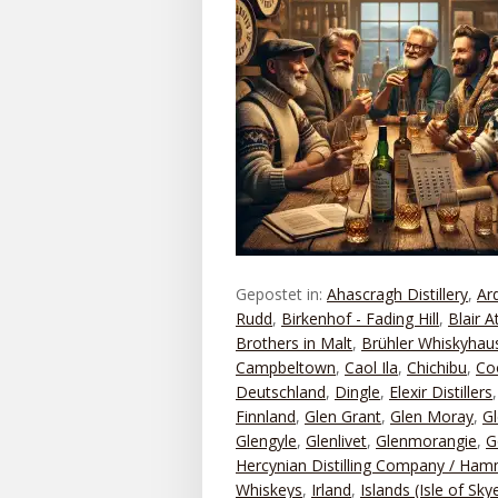
Gepostet in:
Ahascragh Distillery
,
Ar
Rudd
,
Birkenhof - Fading Hill
,
Blair A
Brothers in Malt
,
Brühler Whiskyhau
Campbeltown
,
Caol Ila
,
Chichibu
,
Co
Deutschland
,
Dingle
,
Elexir Distillers
Finnland
,
Glen Grant
,
Glen Moray
,
Gl
Glengyle
,
Glenlivet
,
Glenmorangie
,
G
Hercynian Distilling Company / Ha
Whiskeys
,
Irland
,
Islands (Isle of Sky