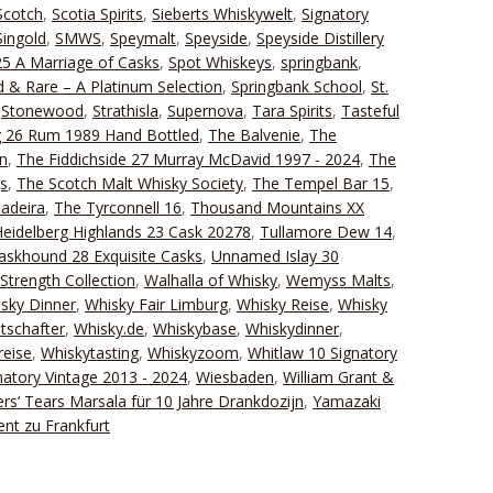
Scotch
,
Scotia Spirits
,
Sieberts Whiskywelt
,
Signatory
Singold
,
SMWS
,
Speymalt
,
Speyside
,
Speyside Distillery
25 A Marriage of Casks
,
Spot Whiskeys
,
springbank
,
 & Rare – A Platinum Selection
,
Springbank School
,
St.
,
Stonewood
,
Strathisla
,
Supernova
,
Tara Spirits
,
Tasteful
g 26 Rum 1989 Hand Bottled
,
The Balvenie
,
The
n
,
The Fiddichside 27 Murray McDavid 1997 - 2024
,
The
gs
,
The Scotch Malt Whisky Society
,
The Tempel Bar 15
,
adeira
,
The Tyrconnell 16
,
Thousand Mountains XX
eidelberg Highlands 23 Cask 20278
,
Tullamore Dew 14
,
Caskhound 28 Exquisite Casks
,
Unnamed Islay 30
Strength Collection
,
Walhalla of Whisky
,
Wemyss Malts
,
sky Dinner
,
Whisky Fair Limburg
,
Whisky Reise
,
Whisky
tschafter
,
Whisky.de
,
Whiskybase
,
Whiskydinner
,
reise
,
Whiskytasting
,
Whiskyzoom
,
Whitlaw 10 Signatory
natory Vintage 2013 - 2024
,
Wiesbaden
,
William Grant &
ers‘ Tears Marsala für 10 Jahre Drankdozijn
,
Yamazaki
ent zu Frankfurt