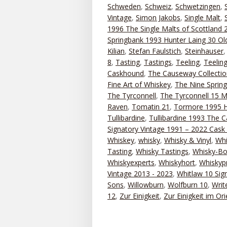
Schweden
,
Schweiz
,
Schwetzingen
,
Vintage
,
Simon Jakobs
,
Single Malt
,
1996 The Single Malts of Scottland 
Springbank 1993 Hunter Laing 30 Old
Kilian
,
Stefan Faulstich
,
Steinhauser
8
,
Tasting
,
Tastings
,
Teeling
,
Teelin
Caskhound
,
The Causeway Collectio
Fine Art of Whiskey
,
The Nine Sprin
The Tyrconnell
,
The Tyrconnell 15 M
Raven
,
Tomatin 21
,
Tormore 1995 H
Tullibardine
,
Tullibardine 1993 The 
Signatory Vintage 1991 – 2022 Cask 
Whiskey
,
whisky
,
Whisky & Vinyl
,
Whi
Tasting
,
Whisky Tastings
,
Whisky-Bo
Whiskyexperts
,
Whiskyhort
,
Whiskyp
Vintage 2013 - 2023
,
Whitlaw 10 Sig
Sons
,
Willowburn
,
Wolfburn 10
,
Writ
12
,
Zur Einigkeit
,
Zur Einigkeit im Ori