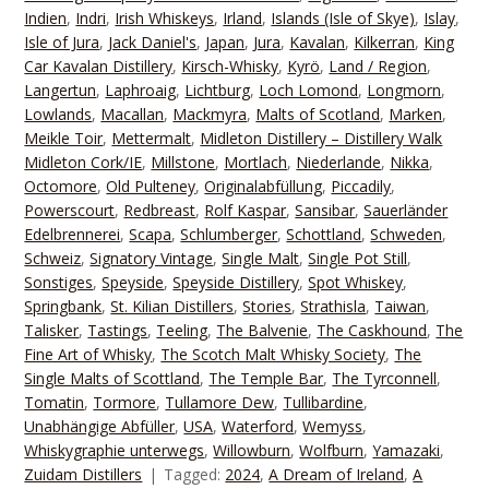
Indien
,
Indri
,
Irish Whiskeys
,
Irland
,
Islands (Isle of Skye)
,
Islay
,
Isle of Jura
,
Jack Daniel's
,
Japan
,
Jura
,
Kavalan
,
Kilkerran
,
King
Car Kavalan Distillery
,
Kirsch-Whisky
,
Kyrö
,
Land / Region
,
Langertun
,
Laphroaig
,
Lichtburg
,
Loch Lomond
,
Longmorn
,
Lowlands
,
Macallan
,
Mackmyra
,
Malts of Scotland
,
Marken
,
Meikle Toir
,
Mettermalt
,
Midleton Distillery – Distillery Walk
Midleton Cork/IE
,
Millstone
,
Mortlach
,
Niederlande
,
Nikka
,
Octomore
,
Old Pulteney
,
Originalabfüllung
,
Piccadily
,
Powerscourt
,
Redbreast
,
Rolf Kaspar
,
Sansibar
,
Sauerländer
Edelbrennerei
,
Scapa
,
Schlumberger
,
Schottland
,
Schweden
,
Schweiz
,
Signatory Vintage
,
Single Malt
,
Single Pot Still
,
Sonstiges
,
Speyside
,
Speyside Distillery
,
Spot Whiskey
,
Springbank
,
St. Kilian Distillers
,
Stories
,
Strathisla
,
Taiwan
,
Talisker
,
Tastings
,
Teeling
,
The Balvenie
,
The Caskhound
,
The
Fine Art of Whisky
,
The Scotch Malt Whisky Society
,
The
Single Malts of Scottland
,
The Temple Bar
,
The Tyrconnell
,
Tomatin
,
Tormore
,
Tullamore Dew
,
Tullibardine
,
Unabhängige Abfüller
,
USA
,
Waterford
,
Wemyss
,
Whiskygraphie unterwegs
,
Willowburn
,
Wolfburn
,
Yamazaki
,
Zuidam Distillers
Tagged:
2024
,
A Dream of Ireland
,
A