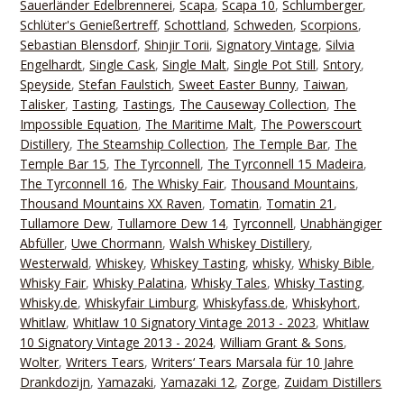
Sauerländer Edelbrennerei
,
Scapa
,
Scapa 10
,
Schlumberger
,
Schlüter's Genießertreff
,
Schottland
,
Schweden
,
Scorpions
,
Sebastian Blensdorf
,
Shinjir Torii
,
Signatory Vintage
,
Silvia
Engelhardt
,
Single Cask
,
Single Malt
,
Single Pot Still
,
Sntory
,
Speyside
,
Stefan Faulstich
,
Sweet Easter Bunny
,
Taiwan
,
Talisker
,
Tasting
,
Tastings
,
The Causeway Collection
,
The
Impossible Equation
,
The Maritime Malt
,
The Powerscourt
Distillery
,
The Steamship Collection
,
The Temple Bar
,
The
Temple Bar 15
,
The Tyrconnell
,
The Tyrconnell 15 Madeira
,
The Tyrconnell 16
,
The Whisky Fair
,
Thousand Mountains
,
Thousand Mountains XX Raven
,
Tomatin
,
Tomatin 21
,
Tullamore Dew
,
Tullamore Dew 14
,
Tyrconnell
,
Unabhängiger
Abfüller
,
Uwe Chormann
,
Walsh Whiskey Distillery
,
Westerwald
,
Whiskey
,
Whiskey Tasting
,
whisky
,
Whisky Bible
,
Whisky Fair
,
Whisky Palatina
,
Whisky Tales
,
Whisky Tasting
,
Whisky.de
,
Whiskyfair Limburg
,
Whiskyfass.de
,
Whiskyhort
,
Whitlaw
,
Whitlaw 10 Signatory Vintage 2013 - 2023
,
Whitlaw
10 Signatory Vintage 2013 - 2024
,
William Grant & Sons
,
Wolter
,
Writers Tears
,
Writers‘ Tears Marsala für 10 Jahre
Drankdozijn
,
Yamazaki
,
Yamazaki 12
,
Zorge
,
Zuidam Distillers