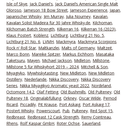
Isle of Skye
,
Jack Daniel's
,
Jack Daniel‘s American Single Malt
Oloroso
,
Jameson 18 Bow Street
,
Jameson Experience
,
Japan
,
Japanischer Whisky
,
Jim Murray
,
Julia Nourney
,
Kavalan
,
Kavalan Solist Madeira für 30 Jahre Whisky.de
,
Kilchoman
,
Kilchoman Batch Strength
,
Kilkerran 16
,
Kilkerran 16 (2023)
,
Klaus Postert
,
Koblenz
,
Lichtburg
,
Lichtburg 21 No. 5
,
Lichtburg 21 No. 6
,
LVMH
,
Mackmyra
,
Mackmyra Scorpions
Rock n‘ Roll Star
,
Maltkanzlei
,
Malts of Germany
,
Maltzeit
,
Marco Bonn
,
Mareike Spitzer
,
Markus Eichhorn
,
Masataka
Taketsuru
,
Mayen
,
Michael Jackson
,
Midleton
,
Millstone
,
Millstone 5 für Whiskyhort 2019 – 2024
,
Mitchell & Son
,
Miyagiyko
,
Mywhiskytasting
,
New Midleton
,
New Midleton
Distillery
,
Niederlande
,
Nikka Discovery
,
Nikka Discovery
Series
,
Nikka Miyagikyo Aromatic yeast 2022
,
Nordirland
,
Octomore 14.2
,
Olaf Fetting
,
Old Bushmills
,
Old Pulteney
,
Old
Pulteney 18
,
Originalabfüllung
,
Orkney
,
Oscar Wilde
,
Pernod
Ricard
,
Piccadily
,
Pit Krause
,
Port Askaig
,
Port Askaig 17
,
Postert Whisky
,
Powerscourt
,
Pub
,
Pulteney
,
Red Spot 15
,
Redbreast
,
Redbreast 12 Cask Strength
,
Remy Cointreau
,
Rhens
,
Rolf Kaspar GmbH
,
Roter Ochse
,
Sauerland
,