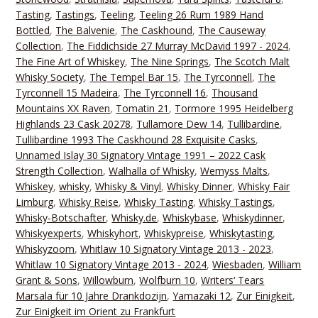
Tasting
,
Tastings
,
Teeling
,
Teeling 26 Rum 1989 Hand
Bottled
,
The Balvenie
,
The Caskhound
,
The Causeway
Collection
,
The Fiddichside 27 Murray McDavid 1997 - 2024
,
The Fine Art of Whiskey
,
The Nine Springs
,
The Scotch Malt
Whisky Society
,
The Tempel Bar 15
,
The Tyrconnell
,
The
Tyrconnell 15 Madeira
,
The Tyrconnell 16
,
Thousand
Mountains XX Raven
,
Tomatin 21
,
Tormore 1995 Heidelberg
Highlands 23 Cask 20278
,
Tullamore Dew 14
,
Tullibardine
,
Tullibardine 1993 The Caskhound 28 Exquisite Casks
,
Unnamed Islay 30 Signatory Vintage 1991 – 2022 Cask
Strength Collection
,
Walhalla of Whisky
,
Wemyss Malts
,
Whiskey
,
whisky
,
Whisky & Vinyl
,
Whisky Dinner
,
Whisky Fair
Limburg
,
Whisky Reise
,
Whisky Tasting
,
Whisky Tastings
,
Whisky-Botschafter
,
Whisky.de
,
Whiskybase
,
Whiskydinner
,
Whiskyexperts
,
Whiskyhort
,
Whiskypreise
,
Whiskytasting
,
Whiskyzoom
,
Whitlaw 10 Signatory Vintage 2013 - 2023
,
Whitlaw 10 Signatory Vintage 2013 - 2024
,
Wiesbaden
,
William
Grant & Sons
,
Willowburn
,
Wolfburn 10
,
Writers‘ Tears
Marsala für 10 Jahre Drankdozijn
,
Yamazaki 12
,
Zur Einigkeit
,
Zur Einigkeit im Orient zu Frankfurt