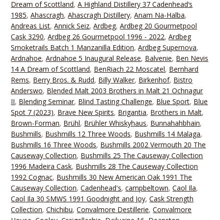
Dream of Scottland
,
A Highland Distillery 37 Cadenhead‘s
1985
,
Ahascragh
,
Ahascragh Distillery
,
Anam Na-Halba
,
Andreas List
,
Annick Seiz
,
Ardbeg
,
Ardbeg 20 Gourmetpool
Cask 3290
,
Ardbeg 26 Gourmetpool 1996 - 2022
,
Ardbeg
Smoketrails Batch 1 Manzanilla Edition
,
Ardbeg Supernova
,
Ardnahoe
,
Ardnahoe 5 Inaugural Release
,
Balvenie
,
Ben Nevis
14 A Dream of Scottland
,
BenRiach 22 Moscatel
,
Bernhard
Rems
,
Berry Bros. & Rudd
,
Billy Walker
,
Birkenhof
,
Bistro
Anderswo
,
Blended Malt 2003 Brothers in Malt 21 Ochnagur
II
,
Blending Seminar
,
Blind Tasting Challenge
,
Blue Sport
,
Blue
Spot 7 (2023)
,
Brave New Spirits
,
Brigantia
,
Brothers in Malt
,
Brown-Forman
,
Brühl
,
Brühler Whiskyhaus
,
Bunnahahbhain
,
Bushmills
,
Bushmills 12 Three Woods
,
Bushmills 14 Malaga
,
Bushmills 16 Three Woods
,
Bushmills 2002 Vermouth 20 The
Causeway Collection
,
Bushmills 25 The Causeway Collection
1996 Madeira Cask
,
Bushmills 28 The Causeway Collection
1992 Cognac
,
Bushmills 30 New American Oak 1991 The
Causeway Collection
,
Cadenhead's
,
campbeltown
,
Caol Ila
,
Caol Ila 30 SMWS 1991 Goodnight and Joy
,
Cask Strength
Collection
,
Chichibu
,
Convalmore Destillerie
,
Convalmore