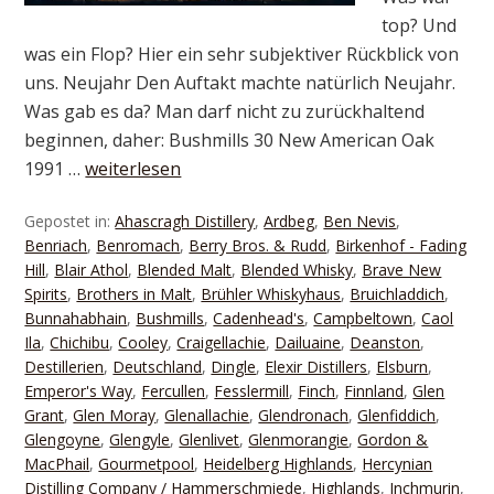
top? Und
was ein Flop? Hier ein sehr subjektiver Rückblick von
uns. Neujahr Den Auftakt machte natürlich Neujahr.
Was gab es da? Man darf nicht zu zurückhaltend
beginnen, daher: Bushmills 30 New American Oak
1991 …
weiterlesen
Gepostet in:
Ahascragh Distillery
,
Ardbeg
,
Ben Nevis
,
Benriach
,
Benromach
,
Berry Bros. & Rudd
,
Birkenhof - Fading
Hill
,
Blair Athol
,
Blended Malt
,
Blended Whisky
,
Brave New
Spirits
,
Brothers in Malt
,
Brühler Whiskyhaus
,
Bruichladdich
,
Bunnahabhain
,
Bushmills
,
Cadenhead's
,
Campbeltown
,
Caol
Ila
,
Chichibu
,
Cooley
,
Craigellachie
,
Dailuaine
,
Deanston
,
Destillerien
,
Deutschland
,
Dingle
,
Elexir Distillers
,
Elsburn
,
Emperor's Way
,
Fercullen
,
Fesslermill
,
Finch
,
Finnland
,
Glen
Grant
,
Glen Moray
,
Glenallachie
,
Glendronach
,
Glenfiddich
,
Glengoyne
,
Glengyle
,
Glenlivet
,
Glenmorangie
,
Gordon &
MacPhail
,
Gourmetpool
,
Heidelberg Highlands
,
Hercynian
Distilling Company / Hammerschmiede
,
Highlands
,
Inchmurin
,