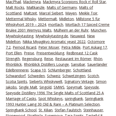
MacPhail
,
Mackmyra
,
Mackmyra Scorpions Rock n‘ Roll Star
,
Malt Rocks
,
Maltkanzle
,
Malts of Germany
,
Malts of
Scottland
,
Maltzeit
,
Marcel Siebert
,
Mayen
,
Meikle Toir
,
Mettermal Whisky
,
Mettermalt
,
Midleton
,
Millstone 5 für
Whiskyhort 2019 – 2024
,
mortlach
,
Mortlach 17 Spiced Creme
Brulee 2001 Wemyss Malts
,
Mülheim an der Ruhr
,
München
,
Mywhiskytasting
,
Mywhiskytasting.de
,
Neuwied
,
New
Midelton
,
Nikka Miyagikyo Aromatic yeast 2022
,
Octomore
7.2
,
Pernod Ricard
,
Peter Moser
,
Petra Milde
,
Port Askaig 17
,
Port Ellen
,
Preise
,
Preisentwicklung
,
Redbreast 12 Cask
Strength
,
Regensburg
,
Reise
,
Restaurant Im Römer
,
Rhön
,
Rhönblick
,
Rhönblick Distillers Lounge
,
Sansibar
,
Sauerländer
Edelbrennerei
,
Scapa 10
,
Schlumberger
,
Schottland
,
Schwandorf
,
Schweden
,
Schweiz
,
Schwetzingen
,
Scotch
,
Scotia Spirits
,
Sieberts Whiskywelt
,
Signatory Vintage
,
Simon
Jakobs
,
Single Malt
,
Singold
,
SMWS
,
Speymalt
,
Speyside
,
Speyside Distillery 1996 The Single Malts of Scottland 25 A
Marriage of Casks
,
Spot Whiskeys
,
springbank
,
Springbank
1993 Hunter Laing 30 Old & Rare – A Platinum Selection
,
Springbank School
,
St. Kilian
,
Stefan Faulstich
,
Steinhauser
,
Stonewood
,
Strathisla
,
Supernova
,
Tara Spirits
,
Tasteful 8
,