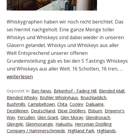
Whiskygraphen haben wir noch nicht berichtet. Das
sei hiermit nachgeholt. Eine ganze Menge toller
Whiskys und Whiskeys sind dabei wieder in unseren
Gläsern gelandet. Whiskys und Whiskeys aus aller
Welt Entsprechend unserer offenen
Grundeinstellung gab es bei den 5 Tastings Whiskeys
und Whiskeys aus aller Welt. 16 Schotten, 16 Iren, …
weiterlesen
Gepostet in:
Ben Nevis
,
Birkenhof - Fading Hill
,
Blended Malt
,
Blended Whisky
,
Brühler Whiskyhaus
,
Bruichladdich
,
Bushmills
,
Campbeltown
,
Chita
,
Cooley
,
Dailuaine
,
Destillerien
,
Deutschland
,
Elexir Distillers
,
Elsburn
,
Emperor's
Way
,
Fercullen
,
Glen Grant
,
Glen Moray
,
Glendronach
,
Glengyle
,
Glenmorangie
,
Hakushu
,
Hercynian Distilling
Company / Hammerschmiede
,
Highland Park
,
Highlands
,