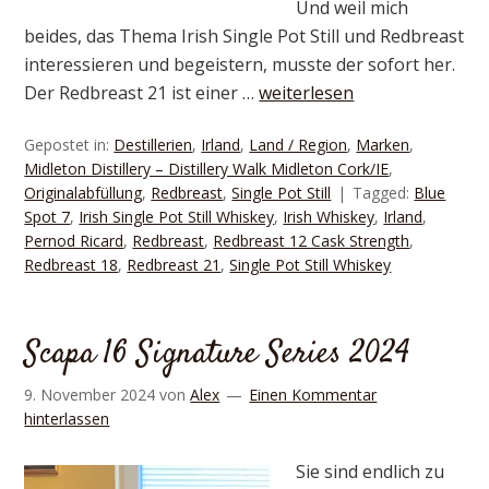
Und weil mich
beides, das Thema Irish Single Pot Still und Redbreast
interessieren und begeistern, musste der sofort her.
Der Redbreast 21 ist einer …
weiterlesen
Gepostet in:
Destillerien
,
Irland
,
Land / Region
,
Marken
,
Midleton Distillery – Distillery Walk Midleton Cork/IE
,
Originalabfüllung
,
Redbreast
,
Single Pot Still
Tagged:
Blue
Spot 7
,
Irish Single Pot Still Whiskey
,
Irish Whiskey
,
Irland
,
Pernod Ricard
,
Redbreast
,
Redbreast 12 Cask Strength
,
Redbreast 18
,
Redbreast 21
,
Single Pot Still Whiskey
Scapa 16 Signature Series 2024
9. November 2024
von
Alex
Einen Kommentar
hinterlassen
Sie sind endlich zu