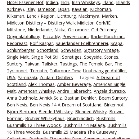
Hotel Essener Hof
,
Indien
,
Indri
,
Irish Whiskeys
,
Irland
,
Islands
(Orkney)
,
Islay
,
Jameson
,
Japan
,
Kavalan
,
Kilchoman
,
Kilkerran
,
Land / Region
,
Lichtburg
,
Mackmyra
,
Marken
,
Midleton Distillery – Distillery Walk Midleton Cork/IE
,
Millstone
,
Niederlande
,
Nikka
,
Octomore
,
Old Pulteney
,
Originalabfüllung
,
Piccadily
,
Powerscourt
,
Racke Rauchzart
,
Redbreast
,
Rolf Kaspar
,
Sauerländer Edelbrennerei
,
Scapa
,
Schlumberger
,
Schottland
,
Schweden
,
Signatory Vintage
,
Single Malt
,
Single Pot Still
,
Sonstiges
,
Speyside
,
Stories
,
Suntory
,
Taiwan
,
Talisker
,
Tastings
,
The Temple Bar
,
The
Tyrconnell
,
Tomatin
,
Tullamore Dew
,
Unabhängige Abfüller
,
USA
,
Yamazaki
,
Zuidam Distillers
Tagged:
A Dream of
Scottland
,
Alex Thomas
,
Amber Beverage
,
American Single
Malt
,
American Whiskey
,
Andre Haberecht
,
Angela d’Orazio
,
Anna Buchholz
,
Annick Seiz
,
Bastian Denkler
,
Beam Suntory
,
Ben Nevis
,
Ben Nevis 14 A Dream of Scottland
,
Birkenhof
,
Björn Bertram
,
Blended Whiskey
,
Blended Whisky
,
Brown-
Forman
,
Brühler Whiskyhaus
,
Bruichladdich
,
Bushmills
,
Bushmills 12 Three Woods
,
Bushmills 14 Malaga
,
Bushmills
16 Three Woods
,
Bushmills 25 Madeira The Causeway
Collection
,
Bushmills Steamship Rum
,
Campari
,
campbeltown
,