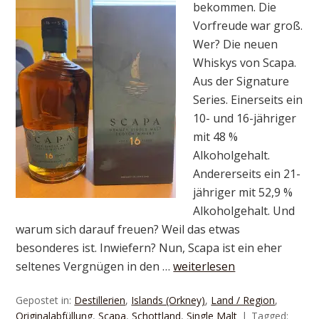
bekommen. Die
Vorfreude war groß.
Wer? Die neuen
Whiskys von Scapa.
Aus der Signature
Series. Einerseits ein
10- und 16-jähriger
mit 48 %
Alkoholgehalt.
Andererseits ein 21-
jähriger mit 52,9 %
Alkoholgehalt. Und
warum sich darauf freuen? Weil das etwas
besonderes ist. Inwiefern? Nun, Scapa ist ein eher
seltenes Vergnügen in den …
weiterlesen
Gepostet in:
Destillerien
,
Islands (Orkney)
,
Land / Region
,
Originalabfüllung
,
Scapa
,
Schottland
,
Single Malt
Tagged: