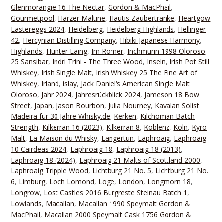
Glenmorangie 16 The Nectar
,
Gordon & MacPhail
,
Gourmetpool
,
Harzer Maltine
,
Hautis Zaubertränke
,
Heartgow
Eastereggs 2024
,
Heidelberg
,
Heidelberg Highlands
,
Hellinger
42
,
Hercynian Distilling Company
,
Hibiki Japanese Harmony
,
Highlands
,
Hunter Laing
,
Im Römer
,
Inchmurin 1998 Oloroso
25 Sansibar
,
Indri Trini - The Three Wood
,
Inseln
,
Irish Pot Still
Whiskey
,
Irish Single Malt
,
Irish Whiskey 25 The Fine Art of
Whiskey
,
Irland
,
islay
,
Jack Daniel‘s American Single Malt
Oloroso
,
Jahr 2024
,
Jahresrückblick 2024
,
Jameson 18 Bow
Street
,
Japan
,
Jason Bourbon
,
Julia Nourney
,
Kavalan Solist
Madeira für 30 Jahre Whisky.de
,
Kerken
,
Kilchoman Batch
Strength
,
Kilkerran 16 (2023)
,
Kilkerran 8
,
Koblenz
,
Köln
,
Kyrö
Malt
,
La Maison du Whisky
,
Langertun
,
Laphroaig
,
Laphroaig
10 Cairdeas 2024
,
Laphroaig 18
,
Laphroaig 18 (2013)
,
Laphroaig 18 (2024)
,
Laphroaig 21 Malts of Scottland 2000
,
Laphroaig Tripple Wood
,
Lichtburg 21 No. 5
,
Lichtburg 21 No.
6
,
Limburg
,
Loch Lomond
,
Loge
,
London
,
Longmorn 18
,
Longrow
,
Lost Castles 2016 Burgreste Steinau Batch 1
,
Lowlands
,
Macallan
,
Macallan 1990 Speymalt Gordon &
MacPhail
,
Macallan 2000 Speymalt Cask 1756 Gordon &