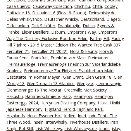
Casa Cuervo
,
Causeway Collection
,
Chichibu
,
Chita
,
Cooley
,
Dailuaine 16
,
Dailuaine 16 (Flora & Fauna)
,
Deinwhisky.de
,
Delias Whiskyshop
,
Deutscher Whisky
,
Deutschland
,
Diageo
,
Dirk Lunken
,
Dirk Schlüter
,
Drankdozijn
,
Dublin
,
Eggers &
Franke
,
Elexir Distillers
,
Elsburn
,
Emperor's Way
,
Emperor’s
Way The Distillery Exclusive Bourbon Firkin
,
Fading Hill
,
Fading
Hill 7 Jahre - 2015 Master Edition The Wanted Free Cask 337
,
Fercullen 21
,
Fercullen 21 (2022)
,
Flora & Fauna
,
Flora &
Fauna Serie
,
Frankfurt
,
Frankfurt am Main
,
Freimaurer
,
Freimaurerloge
,
Freimaurerloge Friedrich zur Vaterlandsliebe
Koblenz
,
Freimaurerloge Zur Einigkeit Frankfurt am Main
,
Gaststätte Im Römer Mayen
,
Glen Grant
,
Glen Grant 18
,
Glen
Moray 18
,
GlenDronach 18 Allardice
,
Glengyle
,
glenmorangie
,
Glenmorangie 16 The Nectar
,
Greenville Malt Society
,
Hakushu
,
Hammerschmiede
,
Harz
,
Heartgow
,
Heartgow
Eastereggs 2024
,
Hercynian Distilling Company
,
Hibiki
,
Hibiki
Japanese Harmony
,
Highland Herold
,
Highland Park
,
Highlands
,
Hotel Essener Hof
,
Indien
,
Indri
,
Indri Trini - The
Three Wood
,
Inseln
,
Interwhisky
,
Inverhouse Distillers
,
Irish
Single Pot Still
,
Irish Whiskeys
,
Irish-Whiskeys.de
,
Irland
,
islay
,