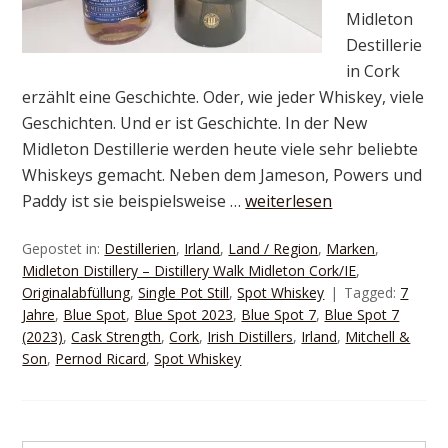
Midleton
Destillerie
in Cork
erzählt eine Geschichte. Oder, wie jeder Whiskey, viele
Geschichten. Und er ist Geschichte. In der New
Midleton Destillerie werden heute viele sehr beliebte
Whiskeys gemacht. Neben dem Jameson, Powers und
Paddy ist sie beispielsweise …
weiterlesen
Gepostet in:
Destillerien
,
Irland
,
Land / Region
,
Marken
,
Midleton Distillery – Distillery Walk Midleton Cork/IE
,
Originalabfüllung
,
Single Pot Still
,
Spot Whiskey
Tagged:
7
Jahre
,
Blue Spot
,
Blue Spot 2023
,
Blue Spot 7
,
Blue Spot 7
(2023)
,
Cask Strength
,
Cork
,
Irish Distillers
,
Irland
,
Mitchell &
Son
,
Pernod Ricard
,
Spot Whiskey