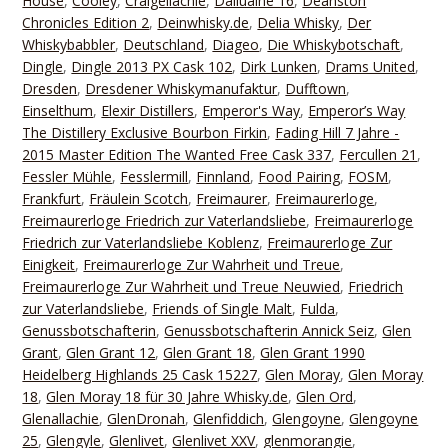
House
,
Cooley
,
Craigellachie
,
Dailuaine 16
,
Deanston
Chronicles Edition 2
,
Deinwhisky.de
,
Delia Whisky
,
Der
Whiskybabbler
,
Deutschland
,
Diageo
,
Die Whiskybotschaft
,
Dingle
,
Dingle 2013 PX Cask 102
,
Dirk Lunken
,
Drams United
,
Dresden
,
Dresdener Whiskymanufaktur
,
Dufftown
,
Einselthum
,
Elexir Distillers
,
Emperor's Way
,
Emperor’s Way
The Distillery Exclusive Bourbon Firkin
,
Fading Hill 7 Jahre -
2015 Master Edition The Wanted Free Cask 337
,
Fercullen 21
,
Fessler Mühle
,
Fesslermill
,
Finnland
,
Food Pairing
,
FOSM
,
Frankfurt
,
Fräulein Scotch
,
Freimaurer
,
Freimaurerloge
,
Freimaurerloge Friedrich zur Vaterlandsliebe
,
Freimaurerloge
Friedrich zur Vaterlandsliebe Koblenz
,
Freimaurerloge Zur
Einigkeit
,
Freimaurerloge Zur Wahrheit und Treue
,
Freimaurerloge Zur Wahrheit und Treue Neuwied
,
Friedrich
zur Vaterlandsliebe
,
Friends of Single Malt
,
Fulda
,
Genussbotschafterin
,
Genussbotschafterin Annick Seiz
,
Glen
Grant
,
Glen Grant 12
,
Glen Grant 18
,
Glen Grant 1990
Heidelberg Highlands 25 Cask 15227
,
Glen Moray
,
Glen Moray
18
,
Glen Moray 18 für 30 Jahre Whisky.de
,
Glen Ord
,
Glenallachie
,
GlenDronah
,
Glenfiddich
,
Glengoyne
,
Glengoyne
25
,
Glengyle
,
Glenlivet
,
Glenlivet XXV
,
glenmorangie
,