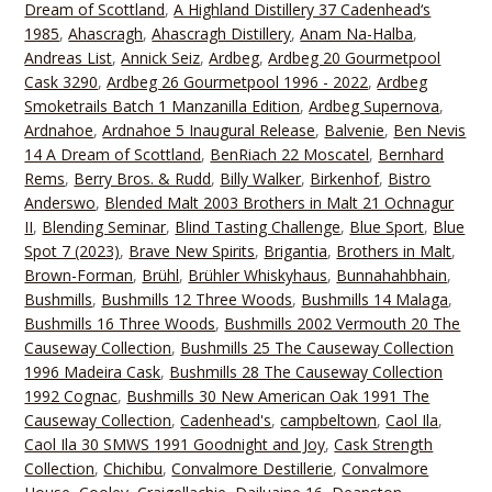
Dream of Scottland
,
A Highland Distillery 37 Cadenhead‘s
1985
,
Ahascragh
,
Ahascragh Distillery
,
Anam Na-Halba
,
Andreas List
,
Annick Seiz
,
Ardbeg
,
Ardbeg 20 Gourmetpool
Cask 3290
,
Ardbeg 26 Gourmetpool 1996 - 2022
,
Ardbeg
Smoketrails Batch 1 Manzanilla Edition
,
Ardbeg Supernova
,
Ardnahoe
,
Ardnahoe 5 Inaugural Release
,
Balvenie
,
Ben Nevis
14 A Dream of Scottland
,
BenRiach 22 Moscatel
,
Bernhard
Rems
,
Berry Bros. & Rudd
,
Billy Walker
,
Birkenhof
,
Bistro
Anderswo
,
Blended Malt 2003 Brothers in Malt 21 Ochnagur
II
,
Blending Seminar
,
Blind Tasting Challenge
,
Blue Sport
,
Blue
Spot 7 (2023)
,
Brave New Spirits
,
Brigantia
,
Brothers in Malt
,
Brown-Forman
,
Brühl
,
Brühler Whiskyhaus
,
Bunnahahbhain
,
Bushmills
,
Bushmills 12 Three Woods
,
Bushmills 14 Malaga
,
Bushmills 16 Three Woods
,
Bushmills 2002 Vermouth 20 The
Causeway Collection
,
Bushmills 25 The Causeway Collection
1996 Madeira Cask
,
Bushmills 28 The Causeway Collection
1992 Cognac
,
Bushmills 30 New American Oak 1991 The
Causeway Collection
,
Cadenhead's
,
campbeltown
,
Caol Ila
,
Caol Ila 30 SMWS 1991 Goodnight and Joy
,
Cask Strength
Collection
,
Chichibu
,
Convalmore Destillerie
,
Convalmore