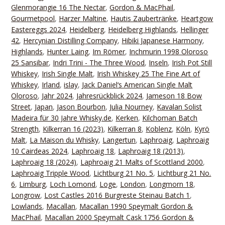
Glenmorangie 16 The Nectar
,
Gordon & MacPhail
,
Gourmetpool
,
Harzer Maltine
,
Hautis Zaubertränke
,
Heartgow
Eastereggs 2024
,
Heidelberg
,
Heidelberg Highlands
,
Hellinger
42
,
Hercynian Distilling Company
,
Hibiki Japanese Harmony
,
Highlands
,
Hunter Laing
,
Im Römer
,
Inchmurin 1998 Oloroso
25 Sansibar
,
Indri Trini - The Three Wood
,
Inseln
,
Irish Pot Still
Whiskey
,
Irish Single Malt
,
Irish Whiskey 25 The Fine Art of
Whiskey
,
Irland
,
islay
,
Jack Daniel‘s American Single Malt
Oloroso
,
Jahr 2024
,
Jahresrückblick 2024
,
Jameson 18 Bow
Street
,
Japan
,
Jason Bourbon
,
Julia Nourney
,
Kavalan Solist
Madeira für 30 Jahre Whisky.de
,
Kerken
,
Kilchoman Batch
Strength
,
Kilkerran 16 (2023)
,
Kilkerran 8
,
Koblenz
,
Köln
,
Kyrö
Malt
,
La Maison du Whisky
,
Langertun
,
Laphroaig
,
Laphroaig
10 Cairdeas 2024
,
Laphroaig 18
,
Laphroaig 18 (2013)
,
Laphroaig 18 (2024)
,
Laphroaig 21 Malts of Scottland 2000
,
Laphroaig Tripple Wood
,
Lichtburg 21 No. 5
,
Lichtburg 21 No.
6
,
Limburg
,
Loch Lomond
,
Loge
,
London
,
Longmorn 18
,
Longrow
,
Lost Castles 2016 Burgreste Steinau Batch 1
,
Lowlands
,
Macallan
,
Macallan 1990 Speymalt Gordon &
MacPhail
,
Macallan 2000 Speymalt Cask 1756 Gordon &