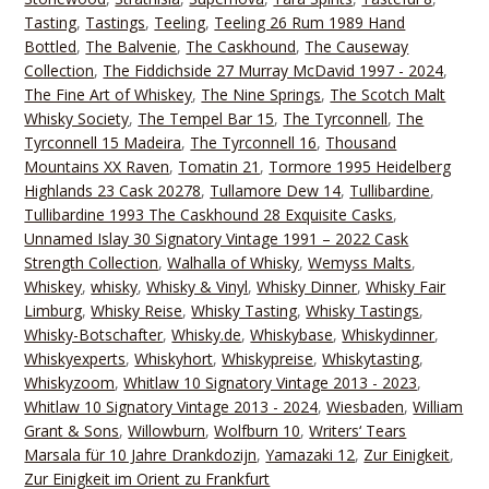
Tasting
,
Tastings
,
Teeling
,
Teeling 26 Rum 1989 Hand
Bottled
,
The Balvenie
,
The Caskhound
,
The Causeway
Collection
,
The Fiddichside 27 Murray McDavid 1997 - 2024
,
The Fine Art of Whiskey
,
The Nine Springs
,
The Scotch Malt
Whisky Society
,
The Tempel Bar 15
,
The Tyrconnell
,
The
Tyrconnell 15 Madeira
,
The Tyrconnell 16
,
Thousand
Mountains XX Raven
,
Tomatin 21
,
Tormore 1995 Heidelberg
Highlands 23 Cask 20278
,
Tullamore Dew 14
,
Tullibardine
,
Tullibardine 1993 The Caskhound 28 Exquisite Casks
,
Unnamed Islay 30 Signatory Vintage 1991 – 2022 Cask
Strength Collection
,
Walhalla of Whisky
,
Wemyss Malts
,
Whiskey
,
whisky
,
Whisky & Vinyl
,
Whisky Dinner
,
Whisky Fair
Limburg
,
Whisky Reise
,
Whisky Tasting
,
Whisky Tastings
,
Whisky-Botschafter
,
Whisky.de
,
Whiskybase
,
Whiskydinner
,
Whiskyexperts
,
Whiskyhort
,
Whiskypreise
,
Whiskytasting
,
Whiskyzoom
,
Whitlaw 10 Signatory Vintage 2013 - 2023
,
Whitlaw 10 Signatory Vintage 2013 - 2024
,
Wiesbaden
,
William
Grant & Sons
,
Willowburn
,
Wolfburn 10
,
Writers‘ Tears
Marsala für 10 Jahre Drankdozijn
,
Yamazaki 12
,
Zur Einigkeit
,
Zur Einigkeit im Orient zu Frankfurt