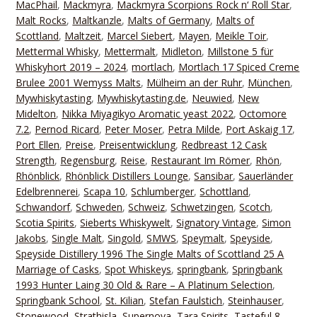
MacPhail
,
Mackmyra
,
Mackmyra Scorpions Rock n‘ Roll Star
,
Malt Rocks
,
Maltkanzle
,
Malts of Germany
,
Malts of
Scottland
,
Maltzeit
,
Marcel Siebert
,
Mayen
,
Meikle Toir
,
Mettermal Whisky
,
Mettermalt
,
Midleton
,
Millstone 5 für
Whiskyhort 2019 – 2024
,
mortlach
,
Mortlach 17 Spiced Creme
Brulee 2001 Wemyss Malts
,
Mülheim an der Ruhr
,
München
,
Mywhiskytasting
,
Mywhiskytasting.de
,
Neuwied
,
New
Midelton
,
Nikka Miyagikyo Aromatic yeast 2022
,
Octomore
7.2
,
Pernod Ricard
,
Peter Moser
,
Petra Milde
,
Port Askaig 17
,
Port Ellen
,
Preise
,
Preisentwicklung
,
Redbreast 12 Cask
Strength
,
Regensburg
,
Reise
,
Restaurant Im Römer
,
Rhön
,
Rhönblick
,
Rhönblick Distillers Lounge
,
Sansibar
,
Sauerländer
Edelbrennerei
,
Scapa 10
,
Schlumberger
,
Schottland
,
Schwandorf
,
Schweden
,
Schweiz
,
Schwetzingen
,
Scotch
,
Scotia Spirits
,
Sieberts Whiskywelt
,
Signatory Vintage
,
Simon
Jakobs
,
Single Malt
,
Singold
,
SMWS
,
Speymalt
,
Speyside
,
Speyside Distillery 1996 The Single Malts of Scottland 25 A
Marriage of Casks
,
Spot Whiskeys
,
springbank
,
Springbank
1993 Hunter Laing 30 Old & Rare – A Platinum Selection
,
Springbank School
,
St. Kilian
,
Stefan Faulstich
,
Steinhauser
,
Stonewood
,
Strathisla
,
Supernova
,
Tara Spirits
,
Tasteful 8
,