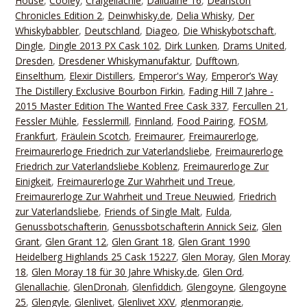
House
,
Cooley
,
Craigellachie
,
Dailuaine 16
,
Deanston
Chronicles Edition 2
,
Deinwhisky.de
,
Delia Whisky
,
Der
Whiskybabbler
,
Deutschland
,
Diageo
,
Die Whiskybotschaft
,
Dingle
,
Dingle 2013 PX Cask 102
,
Dirk Lunken
,
Drams United
,
Dresden
,
Dresdener Whiskymanufaktur
,
Dufftown
,
Einselthum
,
Elexir Distillers
,
Emperor's Way
,
Emperor’s Way
The Distillery Exclusive Bourbon Firkin
,
Fading Hill 7 Jahre -
2015 Master Edition The Wanted Free Cask 337
,
Fercullen 21
,
Fessler Mühle
,
Fesslermill
,
Finnland
,
Food Pairing
,
FOSM
,
Frankfurt
,
Fräulein Scotch
,
Freimaurer
,
Freimaurerloge
,
Freimaurerloge Friedrich zur Vaterlandsliebe
,
Freimaurerloge
Friedrich zur Vaterlandsliebe Koblenz
,
Freimaurerloge Zur
Einigkeit
,
Freimaurerloge Zur Wahrheit und Treue
,
Freimaurerloge Zur Wahrheit und Treue Neuwied
,
Friedrich
zur Vaterlandsliebe
,
Friends of Single Malt
,
Fulda
,
Genussbotschafterin
,
Genussbotschafterin Annick Seiz
,
Glen
Grant
,
Glen Grant 12
,
Glen Grant 18
,
Glen Grant 1990
Heidelberg Highlands 25 Cask 15227
,
Glen Moray
,
Glen Moray
18
,
Glen Moray 18 für 30 Jahre Whisky.de
,
Glen Ord
,
Glenallachie
,
GlenDronah
,
Glenfiddich
,
Glengoyne
,
Glengoyne
25
,
Glengyle
,
Glenlivet
,
Glenlivet XXV
,
glenmorangie
,