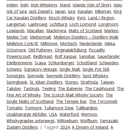
Indien
,
Indri
,
Irish Whiskeys
,
Irland
,
Islands (Isle of Skye)
,
Islay
,
Isle of Jura
,
Jack Daniel's
,
Japan
,
Jura
,
Kavalan
,
Kilkerran
,
King
Car Kavalan Distillery
,
Kirsch-Whisky
,
Kyrö
,
Land / Region
,
Langertun
,
Laphroaig
,
Lichtburg
,
Loch Lomond
,
Longmorn
,
Lowlands
,
Macallan
,
Mackmyra
,
Malts of Scotland
,
Marken
,
Meikle Toir
,
Mettermalt
,
Midleton Distillery – Distillery Walk
Midleton Cork/IE
,
Millstone
,
Mortlach
,
Niederlande
,
Nikka
,
Octomore
,
Old Pulteney
,
Originalabfüllung
,
Piccadily
,
Powerscourt
,
Redbreast
,
Rolf Kaspar
,
Sansibar
,
Sauerländer
Edelbrennerei
,
Scapa
,
Schlumberger
,
Schottland
,
Schweden
,
Schweiz
,
Signatory Vintage
,
Single Malt
,
Single Pot Still
,
Sonstiges
,
Speyside
,
Speyside Distillery
,
Spot Whiskey
,
Springbank
,
St. Kilian Distillers
,
Stories
,
Strathisla
,
Taiwan
,
Talisker
,
Tastings
,
Teeling
,
The Balvenie
,
The Caskhound
,
The
Fine Art of Whisky
,
The Scotch Malt Whisky Society
,
The
Single Malts of Scottland
,
The Temple Bar
,
The Tyrconnell
,
Tomatin
,
Tormore
,
Tullamore Dew
,
Tullibardine
,
Unabhängige Abfüller
,
USA
,
Waterford
,
Wemyss
,
Whiskygraphie unterwegs
,
Willowburn
,
Wolfburn
,
Yamazaki
,
Zuidam Distillers
Tagged:
2024
,
A Dream of Ireland
,
A