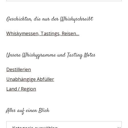
Geschichten, die nur der Whiskyschreibt
Whiskymessen, Tastings, Reisen…
Unsere Whiskygramme und Tasting Notes
Destillerien
Unabhängige Abfüller
Land / Region
Alles auf einen Blick
Alles