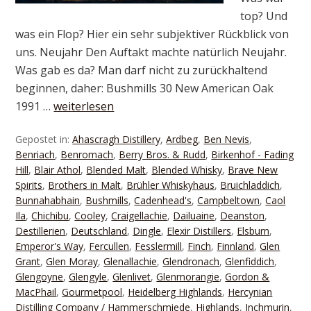
top? Und
was ein Flop? Hier ein sehr subjektiver Rückblick von
uns. Neujahr Den Auftakt machte natürlich Neujahr.
Was gab es da? Man darf nicht zu zurückhaltend
beginnen, daher: Bushmills 30 New American Oak
1991 …
weiterlesen
Gepostet in:
Ahascragh Distillery
,
Ardbeg
,
Ben Nevis
,
Benriach
,
Benromach
,
Berry Bros. & Rudd
,
Birkenhof - Fading
Hill
,
Blair Athol
,
Blended Malt
,
Blended Whisky
,
Brave New
Spirits
,
Brothers in Malt
,
Brühler Whiskyhaus
,
Bruichladdich
,
Bunnahabhain
,
Bushmills
,
Cadenhead's
,
Campbeltown
,
Caol
Ila
,
Chichibu
,
Cooley
,
Craigellachie
,
Dailuaine
,
Deanston
,
Destillerien
,
Deutschland
,
Dingle
,
Elexir Distillers
,
Elsburn
,
Emperor's Way
,
Fercullen
,
Fesslermill
,
Finch
,
Finnland
,
Glen
Grant
,
Glen Moray
,
Glenallachie
,
Glendronach
,
Glenfiddich
,
Glengoyne
,
Glengyle
,
Glenlivet
,
Glenmorangie
,
Gordon &
MacPhail
,
Gourmetpool
,
Heidelberg Highlands
,
Hercynian
Distilling Company / Hammerschmiede
,
Highlands
,
Inchmurin
,