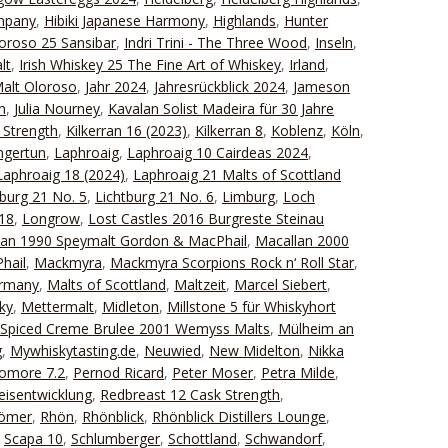
ompany
,
Hibiki Japanese Harmony
,
Highlands
,
Hunter
oroso 25 Sansibar
,
Indri Trini - The Three Wood
,
Inseln
,
lt
,
Irish Whiskey 25 The Fine Art of Whiskey
,
Irland
,
Malt Oloroso
,
Jahr 2024
,
Jahresrückblick 2024
,
Jameson
n
,
Julia Nourney
,
Kavalan Solist Madeira für 30 Jahre
 Strength
,
Kilkerran 16 (2023)
,
Kilkerran 8
,
Koblenz
,
Köln
,
ngertun
,
Laphroaig
,
Laphroaig 10 Cairdeas 2024
,
Laphroaig 18 (2024)
,
Laphroaig 21 Malts of Scottland
tburg 21 No. 5
,
Lichtburg 21 No. 6
,
Limburg
,
Loch
18
,
Longrow
,
Lost Castles 2016 Burgreste Steinau
lan 1990 Speymalt Gordon & MacPhail
,
Macallan 2000
hail
,
Mackmyra
,
Mackmyra Scorpions Rock n‘ Roll Star
,
ermany
,
Malts of Scottland
,
Maltzeit
,
Marcel Siebert
,
ky
,
Mettermalt
,
Midleton
,
Millstone 5 für Whiskyhort
 Spiced Creme Brulee 2001 Wemyss Malts
,
Mülheim an
g
,
Mywhiskytasting.de
,
Neuwied
,
New Midelton
,
Nikka
omore 7.2
,
Pernod Ricard
,
Peter Moser
,
Petra Milde
,
eisentwicklung
,
Redbreast 12 Cask Strength
,
Römer
,
Rhön
,
Rhönblick
,
Rhönblick Distillers Lounge
,
,
Scapa 10
,
Schlumberger
,
Schottland
,
Schwandorf
,