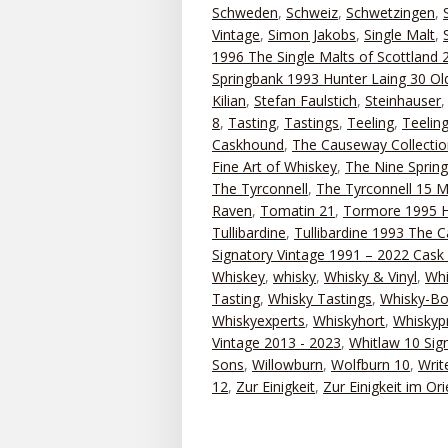
Schweden
,
Schweiz
,
Schwetzingen
,
Vintage
,
Simon Jakobs
,
Single Malt
,
1996 The Single Malts of Scottland 
Springbank 1993 Hunter Laing 30 Old
Kilian
,
Stefan Faulstich
,
Steinhauser
8
,
Tasting
,
Tastings
,
Teeling
,
Teelin
Caskhound
,
The Causeway Collectio
Fine Art of Whiskey
,
The Nine Sprin
The Tyrconnell
,
The Tyrconnell 15 M
Raven
,
Tomatin 21
,
Tormore 1995 H
Tullibardine
,
Tullibardine 1993 The 
Signatory Vintage 1991 – 2022 Cask 
Whiskey
,
whisky
,
Whisky & Vinyl
,
Whi
Tasting
,
Whisky Tastings
,
Whisky-Bo
Whiskyexperts
,
Whiskyhort
,
Whiskyp
Vintage 2013 - 2023
,
Whitlaw 10 Sig
Sons
,
Willowburn
,
Wolfburn 10
,
Writ
12
,
Zur Einigkeit
,
Zur Einigkeit im Ori