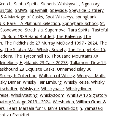
Scotch
,
Scotia Spirits
,
Sieberts Whiskywelt
,
Signatory
Singold
,
SMWS
,
Speymalt
,
Speyside
,
Speyside Distillery
25 A Marriage of Casks
,
Spot Whiskeys
,
springbank
,
 & Rare – A Platinum Selection
,
Springbank School
,
St.
,
Stonewood
,
Strathisla
,
Supernova
,
Tara Spirits
,
Tasteful
g 26 Rum 1989 Hand Bottled
,
The Balvenie
,
The
n
,
The Fiddichside 27 Murray McDavid 1997 - 2024
,
The
gs
,
The Scotch Malt Whisky Society
,
The Tempel Bar 15
,
adeira
,
The Tyrconnell 16
,
Thousand Mountains XX
eidelberg Highlands 23 Cask 20278
,
Tullamore Dew 14
,
Caskhound 28 Exquisite Casks
,
Unnamed Islay 30
Strength Collection
,
Walhalla of Whisky
,
Wemyss Malts
,
sky Dinner
,
Whisky Fair Limburg
,
Whisky Reise
,
Whisky
tschafter
,
Whisky.de
,
Whiskybase
,
Whiskydinner
,
reise
,
Whiskytasting
,
Whiskyzoom
,
Whitlaw 10 Signatory
natory Vintage 2013 - 2024
,
Wiesbaden
,
William Grant &
ers‘ Tears Marsala für 10 Jahre Drankdozijn
,
Yamazaki
ent zu Frankfurt