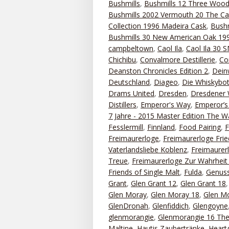
Bushmills
,
Bushmills 12 Three Woo
Bushmills 2002 Vermouth 20 The Ca
Collection 1996 Madeira Cask
,
Bushm
Bushmills 30 New American Oak 199
campbeltown
,
Caol Ila
,
Caol Ila 30
Chichibu
,
Convalmore Destillerie
,
Co
Deanston Chronicles Edition 2
,
Dein
Deutschland
,
Diageo
,
Die Whiskybot
Drams United
,
Dresden
,
Dresdener 
Distillers
,
Emperor's Way
,
Emperor’s 
7 Jahre - 2015 Master Edition The 
Fesslermill
,
Finnland
,
Food Pairing
,
Freimaurerloge
,
Freimaurerloge Frie
Vaterlandsliebe Koblenz
,
Freimaurerl
Treue
,
Freimaurerloge Zur Wahrhei
Friends of Single Malt
,
Fulda
,
Genuss
Grant
,
Glen Grant 12
,
Glen Grant 18
Glen Moray
,
Glen Moray 18
,
Glen Mo
GlenDronah
,
Glenfiddich
,
Glengoyne
glenmorangie
,
Glenmorangie 16 The
Maltine
,
Hautis Zaubertränke
,
Heart