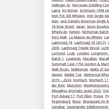
Hellinger 42
,
Hercynian Distilling C
Laing
,
Im Römer
,
Inchmurin 1998 Ol
Irish Pot Still Whiskey
,
Irish Single Ma
islay
,
Jack Daniel‘s American Single 
18 Bow Street
,
Japan
,
Jason Bourbo
Whisky.de
,
Kerken
,
Kilchoman Batch
Kyrö Malt
,
La Maison du Whisky
,
La
Laphroaig 18
,
Laphroaig 18 (2013)
,
2000
,
Laphroaig Tripple Wood
,
Lich
Lomond
,
Loge
,
London
,
Longmorn 
Batch 1
,
Lowlands
,
Macallan
,
Macal
Speymalt Cask 1756 Gordon & MacP
Malt Rocks
,
Maltkanzle
,
Malts of G
Mayen
,
Meikle Toir
,
Mettermal Whis
2019 – 2024
,
mortlach
,
Mortlach 17
der Ruhr
,
München
,
Mywhiskytastin
Miyagikyo Aromatic yeast 2022
,
Oct
Port Askaig 17
,
Port Ellen
,
Preise
,
Pr
Regensburg
,
Reise
,
Restaurant Im 
Sansibar
,
Sauerländer Edelbrennerei