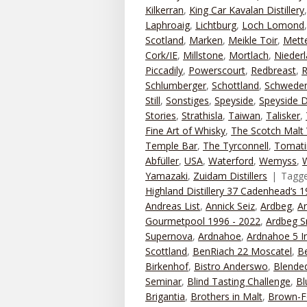
Kilkerran
,
King Car Kavalan Distillery
Laphroaig
,
Lichtburg
,
Loch Lomond
Scotland
,
Marken
,
Meikle Toir
,
Mett
Cork/IE
,
Millstone
,
Mortlach
,
Nieder
Piccadily
,
Powerscourt
,
Redbreast
,
R
Schlumberger
,
Schottland
,
Schwede
Still
,
Sonstiges
,
Speyside
,
Speyside Di
Stories
,
Strathisla
,
Taiwan
,
Talisker
,
Fine Art of Whisky
,
The Scotch Malt 
Temple Bar
,
The Tyrconnell
,
Tomati
Abfüller
,
USA
,
Waterford
,
Wemyss
,
Yamazaki
,
Zuidam Distillers
Tagg
Highland Distillery 37 Cadenhead‘s 
Andreas List
,
Annick Seiz
,
Ardbeg
,
A
Gourmetpool 1996 - 2022
,
Ardbeg S
Supernova
,
Ardnahoe
,
Ardnahoe 5 I
Scottland
,
BenRiach 22 Moscatel
,
B
Birkenhof
,
Bistro Anderswo
,
Blended
Seminar
,
Blind Tasting Challenge
,
Bl
Brigantia
,
Brothers in Malt
,
Brown-