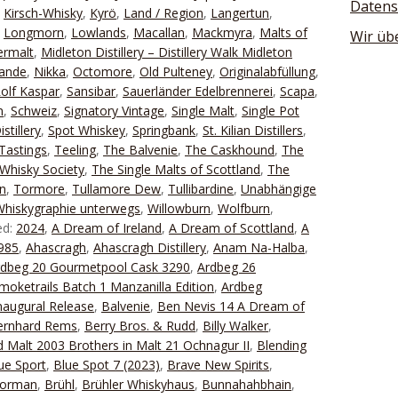
Datens
,
Kirsch-Whisky
,
Kyrö
,
Land / Region
,
Langertun
,
,
Longmorn
,
Lowlands
,
Macallan
,
Mackmyra
,
Malts of
Wir üb
ermalt
,
Midleton Distillery – Distillery Walk Midleton
lande
,
Nikka
,
Octomore
,
Old Pulteney
,
Originalabfüllung
,
olf Kaspar
,
Sansibar
,
Sauerländer Edelbrennerei
,
Scapa
,
n
,
Schweiz
,
Signatory Vintage
,
Single Malt
,
Single Pot
stillery
,
Spot Whiskey
,
Springbank
,
St. Kilian Distillers
,
Tastings
,
Teeling
,
The Balvenie
,
The Caskhound
,
The
Whisky Society
,
The Single Malts of Scottland
,
The
n
,
Tormore
,
Tullamore Dew
,
Tullibardine
,
Unabhängige
Whiskygraphie unterwegs
,
Willowburn
,
Wolfburn
,
ed:
2024
,
A Dream of Ireland
,
A Dream of Scottland
,
A
1985
,
Ahascragh
,
Ahascragh Distillery
,
Anam Na-Halba
,
rdbeg 20 Gourmetpool Cask 3290
,
Ardbeg 26
moketrails Batch 1 Manzanilla Edition
,
Ardbeg
naugural Release
,
Balvenie
,
Ben Nevis 14 A Dream of
ernhard Rems
,
Berry Bros. & Rudd
,
Billy Walker
,
 Malt 2003 Brothers in Malt 21 Ochnagur II
,
Blending
ue Sport
,
Blue Spot 7 (2023)
,
Brave New Spirits
,
Forman
,
Brühl
,
Brühler Whiskyhaus
,
Bunnahahbhain
,