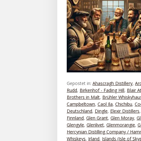
Gepostet in:
Ahascragh Distillery
,
Ar
Rudd
,
Birkenhof - Fading Hill
,
Blair A
Brothers in Malt
,
Brühler Whiskyhau
Campbeltown
,
Caol Ila
,
Chichibu
,
Co
Deutschland
,
Dingle
,
Elexir Distillers
Finnland
,
Glen Grant
,
Glen Moray
,
Gl
Glengyle
,
Glenlivet
,
Glenmorangie
,
G
Hercynian Distilling Company / Ha
Whiskeys
,
Irland
,
Islands (Isle of Sky