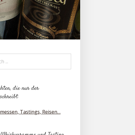
hten, die nur der
schreibt
messen, Tastings, Reisen…
 Whiskygramme und Tasting