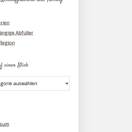
erien
ngige Abfüller
 Region
uf einen Blick
ssum