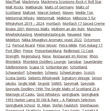
MacPhail
,
Mackmyra
,
Mackmyra Scorpions Rock n‘ Roll Star
,
Malt Rocks
,
Maltkanzle
,
Malts of Germany
,
Malts of
Scottland
,
Maltzeit
,
Marcel Siebert
,
Mayen
,
Meikle Toir
,
Mettermal Whisky
,
Mettermalt
,
Midleton
,
Millstone 5 für
Whiskyhort 2019 – 2024
,
mortlach
,
Mortlach 17 Spiced Creme
Brulee 2001 Wemyss Malts
,
Mülheim an der Ruhr
,
München
,
Mywhiskytasting
,
Mywhiskytasting.de
,
Neuwied
,
New
Midelton
,
Nikka Miyagikyo Aromatic yeast 2022
,
Octomore
7.2
,
Pernod Ricard
,
Peter Moser
,
Petra Milde
,
Port Askaig 17
,
Port Ellen
,
Preise
,
Preisentwicklung
,
Redbreast 12 Cask
Strength
,
Regensburg
,
Reise
,
Restaurant Im Römer
,
Rhön
,
Rhönblick
,
Rhönblick Distillers Lounge
,
Sansibar
,
Sauerländer
Edelbrennerei
,
Scapa 10
,
Schlumberger
,
Schottland
,
Schwandorf
,
Schweden
,
Schweiz
,
Schwetzingen
,
Scotch
,
Scotia Spirits
,
Sieberts Whiskywelt
,
Signatory Vintage
,
Simon
Jakobs
,
Single Malt
,
Singold
,
SMWS
,
Speymalt
,
Speyside
,
Speyside Distillery 1996 The Single Malts of Scottland 25 A
Marriage of Casks
,
Spot Whiskeys
,
springbank
,
Springbank
1993 Hunter Laing 30 Old & Rare – A Platinum Selection
,
Springbank School
,
St. Kilian
,
Stefan Faulstich
,
Steinhauser
,
Stonewood
,
Strathisla
,
Supernova
,
Tara Spirits
,
Tasteful 8
,