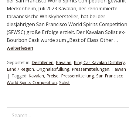
der San Francisco World Spirits Competition gewählt
Meckenheim, Juli.2023 Kavalan, der renommierte
taiwanesische Whiskyhersteller, hat bei der
diesjährigen San Francisco World Spirits Competition
(SFWSC) große Erfolge erzielt. Der Kavalan Solist ex-
Bourbon Cask wurde zum „Best of Class Other …
weiterlesen
Gepostet in:
Destillerien
,
Kavalan
,
King Car Kavalan Distillery
,
Land / Region
,
Originalabfüllung
,
Pressemitteilungen
,
Taiwan
Tagged:
Kavalan
,
Preise
,
Pressemitteilung
,
San Francisco
World Spirits Competition
,
Solist