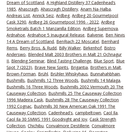
Dream of Scottland
,
A Highland Distillery 37 Cadenhead‘s
1985
,
Ahascragh
,
Ahascragh Distillery
,
Anam Na-Halba
,
Andreas List
,
Annick Seiz
,
Ardbeg
,
Ardbeg 20 Gourmetpool
Cask 3290
,
Ardbeg 26 Gourmetpool 1996 - 2022
,
Ardbeg
Smoketrails Batch 1 Manzanilla Edition
,
Ardbeg Supernova
,
Ardnahoe
,
Ardnahoe 5 Inaugural Release
,
Balvenie
,
Ben Nevis
14 A Dream of Scottland
,
BenRiach 22 Moscatel
,
Bernhard
Rems
,
Berry Bros. & Rudd
,
Billy Walker
,
Birkenhof
,
Bistro
Anderswo
,
Blended Malt 2003 Brothers in Malt 21 Ochnagur
II
,
Blending Seminar
,
Blind Tasting Challenge
,
Blue Sport
,
Blue
Spot 7 (2023)
,
Brave New Spirits
,
Brigantia
,
Brothers in Malt
,
Brown-Forman
,
Brühl
,
Brühler Whiskyhaus
,
Bunnahahbhain
,
Bushmills
,
Bushmills 12 Three Woods
,
Bushmills 14 Malaga
,
Bushmills 16 Three Woods
,
Bushmills 2002 Vermouth 20 The
Causeway Collection
,
Bushmills 25 The Causeway Collection
1996 Madeira Cask
,
Bushmills 28 The Causeway Collection
1992 Cognac
,
Bushmills 30 New American Oak 1991 The
Causeway Collection
,
Cadenhead's
,
campbeltown
,
Caol Ila
,
Caol Ila 30 SMWS 1991 Goodnight and Joy
,
Cask Strength
Collection
,
Chichibu
,
Convalmore Destillerie
,
Convalmore