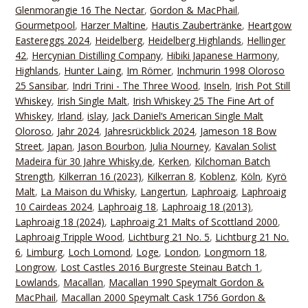
Glenmorangie 16 The Nectar
,
Gordon & MacPhail
,
Gourmetpool
,
Harzer Maltine
,
Hautis Zaubertränke
,
Heartgow
Eastereggs 2024
,
Heidelberg
,
Heidelberg Highlands
,
Hellinger
42
,
Hercynian Distilling Company
,
Hibiki Japanese Harmony
,
Highlands
,
Hunter Laing
,
Im Römer
,
Inchmurin 1998 Oloroso
25 Sansibar
,
Indri Trini - The Three Wood
,
Inseln
,
Irish Pot Still
Whiskey
,
Irish Single Malt
,
Irish Whiskey 25 The Fine Art of
Whiskey
,
Irland
,
islay
,
Jack Daniel‘s American Single Malt
Oloroso
,
Jahr 2024
,
Jahresrückblick 2024
,
Jameson 18 Bow
Street
,
Japan
,
Jason Bourbon
,
Julia Nourney
,
Kavalan Solist
Madeira für 30 Jahre Whisky.de
,
Kerken
,
Kilchoman Batch
Strength
,
Kilkerran 16 (2023)
,
Kilkerran 8
,
Koblenz
,
Köln
,
Kyrö
Malt
,
La Maison du Whisky
,
Langertun
,
Laphroaig
,
Laphroaig
10 Cairdeas 2024
,
Laphroaig 18
,
Laphroaig 18 (2013)
,
Laphroaig 18 (2024)
,
Laphroaig 21 Malts of Scottland 2000
,
Laphroaig Tripple Wood
,
Lichtburg 21 No. 5
,
Lichtburg 21 No.
6
,
Limburg
,
Loch Lomond
,
Loge
,
London
,
Longmorn 18
,
Longrow
,
Lost Castles 2016 Burgreste Steinau Batch 1
,
Lowlands
,
Macallan
,
Macallan 1990 Speymalt Gordon &
MacPhail
,
Macallan 2000 Speymalt Cask 1756 Gordon &