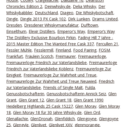
House
,
Cooley
,
Craigellachie
,
Dailuaine 16
,
Deanston
Chronicles Edition 2
,
Deinwhisky.de
,
Delia Whisky
,
Der
Whiskybabbler
,
Deutschland
,
Diageo
,
Die Whiskybotschaft
,
Dingle
,
Dingle 2013 PX Cask 102
,
Dirk Lunken
,
Drams United
,
Dresden
,
Dresdener Whiskymanufaktur
,
Dufftown
,
Einselthum
,
Elexir Distillers
,
Emperor's Way
,
Emperor’s Way
The Distillery Exclusive Bourbon Firkin
,
Fading Hill 7 Jahre -
2015 Master Edition The Wanted Free Cask 337
,
Fercullen 21
,
Fessler Mühle
,
Fesslermill
,
Finnland
,
Food Pairing
,
FOSM
,
Frankfurt
,
Fräulein Scotch
,
Freimaurer
,
Freimaurerloge
,
Freimaurerloge Friedrich zur Vaterlandsliebe
,
Freimaurerloge
Friedrich zur Vaterlandsliebe Koblenz
,
Freimaurerloge Zur
Einigkeit
,
Freimaurerloge Zur Wahrheit und Treue
,
Freimaurerloge Zur Wahrheit und Treue Neuwied
,
Friedrich
zur Vaterlandsliebe
,
Friends of Single Malt
,
Fulda
,
Genussbotschafterin
,
Genussbotschafterin Annick Seiz
,
Glen
Grant
,
Glen Grant 12
,
Glen Grant 18
,
Glen Grant 1990
Heidelberg Highlands 25 Cask 15227
,
Glen Moray
,
Glen Moray
18
,
Glen Moray 18 für 30 Jahre Whisky.de
,
Glen Ord
,
Glenallachie
,
GlenDronah
,
Glenfiddich
,
Glengoyne
,
Glengoyne
25
,
Glengyle
,
Glenlivet
,
Glenlivet XXV
,
glenmorangie
,