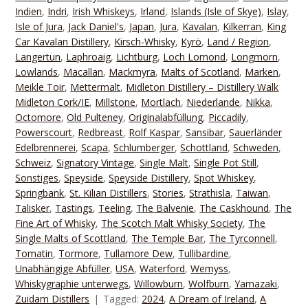
Indien
,
Indri
,
Irish Whiskeys
,
Irland
,
Islands (Isle of Skye)
,
Islay
,
Isle of Jura
,
Jack Daniel's
,
Japan
,
Jura
,
Kavalan
,
Kilkerran
,
King
Car Kavalan Distillery
,
Kirsch-Whisky
,
Kyrö
,
Land / Region
,
Langertun
,
Laphroaig
,
Lichtburg
,
Loch Lomond
,
Longmorn
,
Lowlands
,
Macallan
,
Mackmyra
,
Malts of Scotland
,
Marken
,
Meikle Toir
,
Mettermalt
,
Midleton Distillery – Distillery Walk
Midleton Cork/IE
,
Millstone
,
Mortlach
,
Niederlande
,
Nikka
,
Octomore
,
Old Pulteney
,
Originalabfüllung
,
Piccadily
,
Powerscourt
,
Redbreast
,
Rolf Kaspar
,
Sansibar
,
Sauerländer
Edelbrennerei
,
Scapa
,
Schlumberger
,
Schottland
,
Schweden
,
Schweiz
,
Signatory Vintage
,
Single Malt
,
Single Pot Still
,
Sonstiges
,
Speyside
,
Speyside Distillery
,
Spot Whiskey
,
Springbank
,
St. Kilian Distillers
,
Stories
,
Strathisla
,
Taiwan
,
Talisker
,
Tastings
,
Teeling
,
The Balvenie
,
The Caskhound
,
The
Fine Art of Whisky
,
The Scotch Malt Whisky Society
,
The
Single Malts of Scottland
,
The Temple Bar
,
The Tyrconnell
,
Tomatin
,
Tormore
,
Tullamore Dew
,
Tullibardine
,
Unabhängige Abfüller
,
USA
,
Waterford
,
Wemyss
,
Whiskygraphie unterwegs
,
Willowburn
,
Wolfburn
,
Yamazaki
,
Zuidam Distillers
Tagged:
2024
,
A Dream of Ireland
,
A