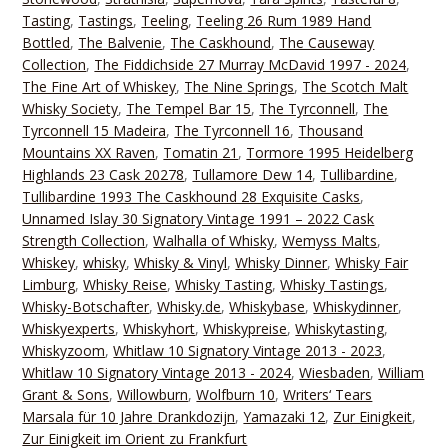
Tasting
,
Tastings
,
Teeling
,
Teeling 26 Rum 1989 Hand
Bottled
,
The Balvenie
,
The Caskhound
,
The Causeway
Collection
,
The Fiddichside 27 Murray McDavid 1997 - 2024
,
The Fine Art of Whiskey
,
The Nine Springs
,
The Scotch Malt
Whisky Society
,
The Tempel Bar 15
,
The Tyrconnell
,
The
Tyrconnell 15 Madeira
,
The Tyrconnell 16
,
Thousand
Mountains XX Raven
,
Tomatin 21
,
Tormore 1995 Heidelberg
Highlands 23 Cask 20278
,
Tullamore Dew 14
,
Tullibardine
,
Tullibardine 1993 The Caskhound 28 Exquisite Casks
,
Unnamed Islay 30 Signatory Vintage 1991 – 2022 Cask
Strength Collection
,
Walhalla of Whisky
,
Wemyss Malts
,
Whiskey
,
whisky
,
Whisky & Vinyl
,
Whisky Dinner
,
Whisky Fair
Limburg
,
Whisky Reise
,
Whisky Tasting
,
Whisky Tastings
,
Whisky-Botschafter
,
Whisky.de
,
Whiskybase
,
Whiskydinner
,
Whiskyexperts
,
Whiskyhort
,
Whiskypreise
,
Whiskytasting
,
Whiskyzoom
,
Whitlaw 10 Signatory Vintage 2013 - 2023
,
Whitlaw 10 Signatory Vintage 2013 - 2024
,
Wiesbaden
,
William
Grant & Sons
,
Willowburn
,
Wolfburn 10
,
Writers‘ Tears
Marsala für 10 Jahre Drankdozijn
,
Yamazaki 12
,
Zur Einigkeit
,
Zur Einigkeit im Orient zu Frankfurt