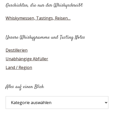
Geschichten, die nur der Whiskyschreibt
Whiskymessen, Tastings, Reisen…
Unsere Whiskygramme und Tasting Notes
Destillerien
Unabhängige Abfüller
Land / Region
Alles auf einen Blick
Alles
auf
einen