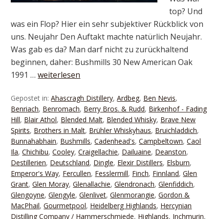
top? Und
was ein Flop? Hier ein sehr subjektiver Rückblick von
uns. Neujahr Den Auftakt machte natürlich Neujahr.
Was gab es da? Man darf nicht zu zurückhaltend
beginnen, daher: Bushmills 30 New American Oak
1991 …
weiterlesen
Gepostet in:
Ahascragh Distillery
,
Ardbeg
,
Ben Nevis
,
Benriach
,
Benromach
,
Berry Bros. & Rudd
,
Birkenhof - Fading
Hill
,
Blair Athol
,
Blended Malt
,
Blended Whisky
,
Brave New
Spirits
,
Brothers in Malt
,
Brühler Whiskyhaus
,
Bruichladdich
,
Bunnahabhain
,
Bushmills
,
Cadenhead's
,
Campbeltown
,
Caol
Ila
,
Chichibu
,
Cooley
,
Craigellachie
,
Dailuaine
,
Deanston
,
Destillerien
,
Deutschland
,
Dingle
,
Elexir Distillers
,
Elsburn
,
Emperor's Way
,
Fercullen
,
Fesslermill
,
Finch
,
Finnland
,
Glen
Grant
,
Glen Moray
,
Glenallachie
,
Glendronach
,
Glenfiddich
,
Glengoyne
,
Glengyle
,
Glenlivet
,
Glenmorangie
,
Gordon &
MacPhail
,
Gourmetpool
,
Heidelberg Highlands
,
Hercynian
Distilling Company / Hammerschmiede
,
Highlands
,
Inchmurin
,