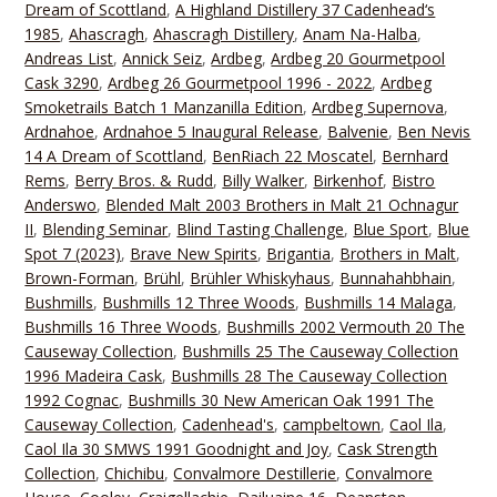
Dream of Scottland
,
A Highland Distillery 37 Cadenhead‘s
1985
,
Ahascragh
,
Ahascragh Distillery
,
Anam Na-Halba
,
Andreas List
,
Annick Seiz
,
Ardbeg
,
Ardbeg 20 Gourmetpool
Cask 3290
,
Ardbeg 26 Gourmetpool 1996 - 2022
,
Ardbeg
Smoketrails Batch 1 Manzanilla Edition
,
Ardbeg Supernova
,
Ardnahoe
,
Ardnahoe 5 Inaugural Release
,
Balvenie
,
Ben Nevis
14 A Dream of Scottland
,
BenRiach 22 Moscatel
,
Bernhard
Rems
,
Berry Bros. & Rudd
,
Billy Walker
,
Birkenhof
,
Bistro
Anderswo
,
Blended Malt 2003 Brothers in Malt 21 Ochnagur
II
,
Blending Seminar
,
Blind Tasting Challenge
,
Blue Sport
,
Blue
Spot 7 (2023)
,
Brave New Spirits
,
Brigantia
,
Brothers in Malt
,
Brown-Forman
,
Brühl
,
Brühler Whiskyhaus
,
Bunnahahbhain
,
Bushmills
,
Bushmills 12 Three Woods
,
Bushmills 14 Malaga
,
Bushmills 16 Three Woods
,
Bushmills 2002 Vermouth 20 The
Causeway Collection
,
Bushmills 25 The Causeway Collection
1996 Madeira Cask
,
Bushmills 28 The Causeway Collection
1992 Cognac
,
Bushmills 30 New American Oak 1991 The
Causeway Collection
,
Cadenhead's
,
campbeltown
,
Caol Ila
,
Caol Ila 30 SMWS 1991 Goodnight and Joy
,
Cask Strength
Collection
,
Chichibu
,
Convalmore Destillerie
,
Convalmore