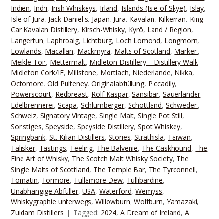
Indien
,
Indri
,
Irish Whiskeys
,
Irland
,
Islands (Isle of Skye)
,
Islay
,
Isle of Jura
,
Jack Daniel's
,
Japan
,
Jura
,
Kavalan
,
Kilkerran
,
King
Car Kavalan Distillery
,
Kirsch-Whisky
,
Kyrö
,
Land / Region
,
Langertun
,
Laphroaig
,
Lichtburg
,
Loch Lomond
,
Longmorn
,
Lowlands
,
Macallan
,
Mackmyra
,
Malts of Scotland
,
Marken
,
Meikle Toir
,
Mettermalt
,
Midleton Distillery – Distillery Walk
Midleton Cork/IE
,
Millstone
,
Mortlach
,
Niederlande
,
Nikka
,
Octomore
,
Old Pulteney
,
Originalabfüllung
,
Piccadily
,
Powerscourt
,
Redbreast
,
Rolf Kaspar
,
Sansibar
,
Sauerländer
Edelbrennerei
,
Scapa
,
Schlumberger
,
Schottland
,
Schweden
,
Schweiz
,
Signatory Vintage
,
Single Malt
,
Single Pot Still
,
Sonstiges
,
Speyside
,
Speyside Distillery
,
Spot Whiskey
,
Springbank
,
St. Kilian Distillers
,
Stories
,
Strathisla
,
Taiwan
,
Talisker
,
Tastings
,
Teeling
,
The Balvenie
,
The Caskhound
,
The
Fine Art of Whisky
,
The Scotch Malt Whisky Society
,
The
Single Malts of Scottland
,
The Temple Bar
,
The Tyrconnell
,
Tomatin
,
Tormore
,
Tullamore Dew
,
Tullibardine
,
Unabhängige Abfüller
,
USA
,
Waterford
,
Wemyss
,
Whiskygraphie unterwegs
,
Willowburn
,
Wolfburn
,
Yamazaki
,
Zuidam Distillers
Tagged:
2024
,
A Dream of Ireland
,
A