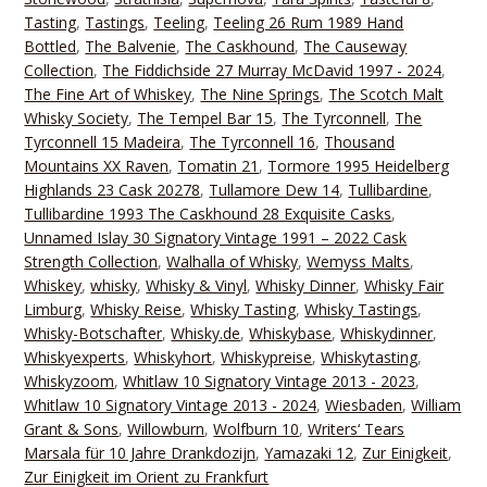
Tasting
,
Tastings
,
Teeling
,
Teeling 26 Rum 1989 Hand
Bottled
,
The Balvenie
,
The Caskhound
,
The Causeway
Collection
,
The Fiddichside 27 Murray McDavid 1997 - 2024
,
The Fine Art of Whiskey
,
The Nine Springs
,
The Scotch Malt
Whisky Society
,
The Tempel Bar 15
,
The Tyrconnell
,
The
Tyrconnell 15 Madeira
,
The Tyrconnell 16
,
Thousand
Mountains XX Raven
,
Tomatin 21
,
Tormore 1995 Heidelberg
Highlands 23 Cask 20278
,
Tullamore Dew 14
,
Tullibardine
,
Tullibardine 1993 The Caskhound 28 Exquisite Casks
,
Unnamed Islay 30 Signatory Vintage 1991 – 2022 Cask
Strength Collection
,
Walhalla of Whisky
,
Wemyss Malts
,
Whiskey
,
whisky
,
Whisky & Vinyl
,
Whisky Dinner
,
Whisky Fair
Limburg
,
Whisky Reise
,
Whisky Tasting
,
Whisky Tastings
,
Whisky-Botschafter
,
Whisky.de
,
Whiskybase
,
Whiskydinner
,
Whiskyexperts
,
Whiskyhort
,
Whiskypreise
,
Whiskytasting
,
Whiskyzoom
,
Whitlaw 10 Signatory Vintage 2013 - 2023
,
Whitlaw 10 Signatory Vintage 2013 - 2024
,
Wiesbaden
,
William
Grant & Sons
,
Willowburn
,
Wolfburn 10
,
Writers‘ Tears
Marsala für 10 Jahre Drankdozijn
,
Yamazaki 12
,
Zur Einigkeit
,
Zur Einigkeit im Orient zu Frankfurt