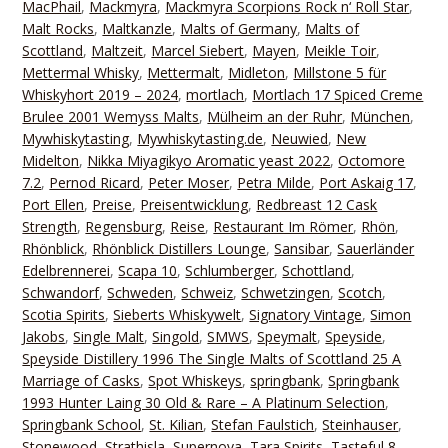
MacPhail
,
Mackmyra
,
Mackmyra Scorpions Rock n‘ Roll Star
,
Malt Rocks
,
Maltkanzle
,
Malts of Germany
,
Malts of
Scottland
,
Maltzeit
,
Marcel Siebert
,
Mayen
,
Meikle Toir
,
Mettermal Whisky
,
Mettermalt
,
Midleton
,
Millstone 5 für
Whiskyhort 2019 – 2024
,
mortlach
,
Mortlach 17 Spiced Creme
Brulee 2001 Wemyss Malts
,
Mülheim an der Ruhr
,
München
,
Mywhiskytasting
,
Mywhiskytasting.de
,
Neuwied
,
New
Midelton
,
Nikka Miyagikyo Aromatic yeast 2022
,
Octomore
7.2
,
Pernod Ricard
,
Peter Moser
,
Petra Milde
,
Port Askaig 17
,
Port Ellen
,
Preise
,
Preisentwicklung
,
Redbreast 12 Cask
Strength
,
Regensburg
,
Reise
,
Restaurant Im Römer
,
Rhön
,
Rhönblick
,
Rhönblick Distillers Lounge
,
Sansibar
,
Sauerländer
Edelbrennerei
,
Scapa 10
,
Schlumberger
,
Schottland
,
Schwandorf
,
Schweden
,
Schweiz
,
Schwetzingen
,
Scotch
,
Scotia Spirits
,
Sieberts Whiskywelt
,
Signatory Vintage
,
Simon
Jakobs
,
Single Malt
,
Singold
,
SMWS
,
Speymalt
,
Speyside
,
Speyside Distillery 1996 The Single Malts of Scottland 25 A
Marriage of Casks
,
Spot Whiskeys
,
springbank
,
Springbank
1993 Hunter Laing 30 Old & Rare – A Platinum Selection
,
Springbank School
,
St. Kilian
,
Stefan Faulstich
,
Steinhauser
,
Stonewood
,
Strathisla
,
Supernova
,
Tara Spirits
,
Tasteful 8
,