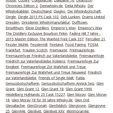
House
,
Cooley
,
Craigellachie
,
Dailuaine 16
,
Deanston
Chronicles Edition 2
,
Deinwhisky.de
,
Delia Whisky
,
Der
Whiskybabbler
,
Deutschland
,
Diageo
,
Die Whiskybotschaft
,
Dingle
,
Dingle 2013 PX Cask 102
,
Dirk Lunken
,
Drams United
,
Dresden
,
Dresdener Whiskymanufaktur
,
Dufftown
,
Einselthum
,
Elexir Distillers
,
Emperor's Way
,
Emperor’s Way
The Distillery Exclusive Bourbon Firkin
,
Fading Hill 7 Jahre -
2015 Master Edition The Wanted Free Cask 337
,
Fercullen 21
,
Fessler Mühle
,
Fesslermill
,
Finnland
,
Food Pairing
,
FOSM
,
Frankfurt
,
Fräulein Scotch
,
Freimaurer
,
Freimaurerloge
,
Freimaurerloge Friedrich zur Vaterlandsliebe
,
Freimaurerloge
Friedrich zur Vaterlandsliebe Koblenz
,
Freimaurerloge Zur
Einigkeit
,
Freimaurerloge Zur Wahrheit und Treue
,
Freimaurerloge Zur Wahrheit und Treue Neuwied
,
Friedrich
zur Vaterlandsliebe
,
Friends of Single Malt
,
Fulda
,
Genussbotschafterin
,
Genussbotschafterin Annick Seiz
,
Glen
Grant
,
Glen Grant 12
,
Glen Grant 18
,
Glen Grant 1990
Heidelberg Highlands 25 Cask 15227
,
Glen Moray
,
Glen Moray
18
,
Glen Moray 18 für 30 Jahre Whisky.de
,
Glen Ord
,
Glenallachie
,
GlenDronah
,
Glenfiddich
,
Glengoyne
,
Glengoyne
25
,
Glengyle
,
Glenlivet
,
Glenlivet XXV
,
glenmorangie
,