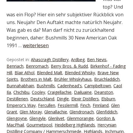
top? Und
was ein Flop? Hier ein sehr subjektiver Rückblick von
uns. Neujahr Den Auftakt machte natürlich Neujahr.
Was gab es da? Man darf nicht zu zurückhaltend
beginnen, daher: Bushmills 30 New American Oak
1991 …
weiterlesen
Gepostet in:
Ahascragh Distillery
,
Ardbeg
,
Ben Nevis
,
Benriach
,
Benromach
,
Berry Bros. & Rudd
,
Birkenhof - Fading
Hill
,
Blair Athol
,
Blended Malt
,
Blended Whisky
,
Brave New
Spirits
,
Brothers in Malt
,
Brühler Whiskyhaus
,
Bruichladdich
,
Bunnahabhain
,
Bushmills
,
Cadenhead's
,
Campbeltown
,
Caol
Ila
,
Chichibu
,
Cooley
,
Craigellachie
,
Dailuaine
,
Deanston
,
Destillerien
,
Deutschland
,
Dingle
,
Elexir Distillers
,
Elsburn
,
Emperor's Way
,
Fercullen
,
Fesslermill
,
Finch
,
Finnland
,
Glen
Grant
,
Glen Moray
,
Glenallachie
,
Glendronach
,
Glenfiddich
,
Glengoyne
,
Glengyle
,
Glenlivet
,
Glenmorangie
,
Gordon &
MacPhail
,
Gourmetpool
,
Heidelberg Highlands
,
Hercynian
Distilling Company / Hammerschmiede
,
Highlands
,
Inchmurin
,