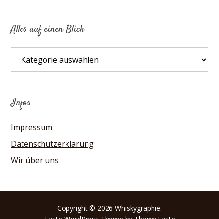
Alles auf einen Blick
Alles
auf
einen
Blick
Infos
Impressum
Datenschutzerklärung
Wir über uns
Copyright © 2026 Whiskygraphie.
Taste
WordPress Theme by ThemeTaste