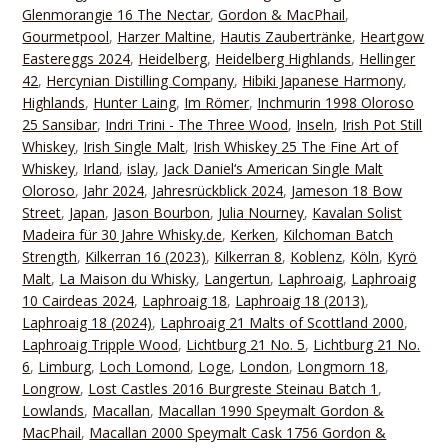
Glenmorangie 16 The Nectar
,
Gordon & MacPhail
,
Gourmetpool
,
Harzer Maltine
,
Hautis Zaubertränke
,
Heartgow
Eastereggs 2024
,
Heidelberg
,
Heidelberg Highlands
,
Hellinger
42
,
Hercynian Distilling Company
,
Hibiki Japanese Harmony
,
Highlands
,
Hunter Laing
,
Im Römer
,
Inchmurin 1998 Oloroso
25 Sansibar
,
Indri Trini - The Three Wood
,
Inseln
,
Irish Pot Still
Whiskey
,
Irish Single Malt
,
Irish Whiskey 25 The Fine Art of
Whiskey
,
Irland
,
islay
,
Jack Daniel‘s American Single Malt
Oloroso
,
Jahr 2024
,
Jahresrückblick 2024
,
Jameson 18 Bow
Street
,
Japan
,
Jason Bourbon
,
Julia Nourney
,
Kavalan Solist
Madeira für 30 Jahre Whisky.de
,
Kerken
,
Kilchoman Batch
Strength
,
Kilkerran 16 (2023)
,
Kilkerran 8
,
Koblenz
,
Köln
,
Kyrö
Malt
,
La Maison du Whisky
,
Langertun
,
Laphroaig
,
Laphroaig
10 Cairdeas 2024
,
Laphroaig 18
,
Laphroaig 18 (2013)
,
Laphroaig 18 (2024)
,
Laphroaig 21 Malts of Scottland 2000
,
Laphroaig Tripple Wood
,
Lichtburg 21 No. 5
,
Lichtburg 21 No.
6
,
Limburg
,
Loch Lomond
,
Loge
,
London
,
Longmorn 18
,
Longrow
,
Lost Castles 2016 Burgreste Steinau Batch 1
,
Lowlands
,
Macallan
,
Macallan 1990 Speymalt Gordon &
MacPhail
,
Macallan 2000 Speymalt Cask 1756 Gordon &