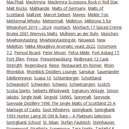
MacPhail
,
Mackmyra
,
Mackmyra Scorpions Rock n‘ Roll Star
,
Malt Rocks
,
Maltkanzle
,
Malts of Germany
,
Malts of
Scottland
,
Maltzeit
,
Marcel Siebert
,
Mayen
,
Meikle Toir
,
Mettermal Whisky
,
Mettermalt
,
Midleton
,
Millstone 5 für
Whiskyhort 2019 – 2024
,
mortlach
,
Mortlach 17 Spiced Creme
Brulee 2001 Wemyss Malts
,
Mülheim an der Ruhr
,
München
,
Mywhiskytasting
,
Mywhiskytasting.de
,
Neuwied
,
New
Midelton
,
Nikka Miyagikyo Aromatic yeast 2022
,
Octomore
7.2
,
Pernod Ricard
,
Peter Moser
,
Petra Milde
,
Port Askaig 17
,
Port Ellen
,
Preise
,
Preisentwicklung
,
Redbreast 12 Cask
Strength
,
Regensburg
,
Reise
,
Restaurant Im Römer
,
Rhön
,
Rhönblick
,
Rhönblick Distillers Lounge
,
Sansibar
,
Sauerländer
Edelbrennerei
,
Scapa 10
,
Schlumberger
,
Schottland
,
Schwandorf
,
Schweden
,
Schweiz
,
Schwetzingen
,
Scotch
,
Scotia Spirits
,
Sieberts Whiskywelt
,
Signatory Vintage
,
Simon
Jakobs
,
Single Malt
,
Singold
,
SMWS
,
Speymalt
,
Speyside
,
Speyside Distillery 1996 The Single Malts of Scottland 25 A
Marriage of Casks
,
Spot Whiskeys
,
springbank
,
Springbank
1993 Hunter Laing 30 Old & Rare – A Platinum Selection
,
Springbank School
,
St. Kilian
,
Stefan Faulstich
,
Steinhauser
,
Stonewood
,
Strathisla
,
Supernova
,
Tara Spirits
,
Tasteful 8
,