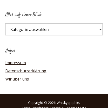
Alles auf einen Blick
Alles
auf
einen
Blick
Infos
Impressum
Datenschutzerklärung
Wir über uns
Copyright © 2026 Whiskygraphie.
Taste
WordPress Theme by ThemeTaste