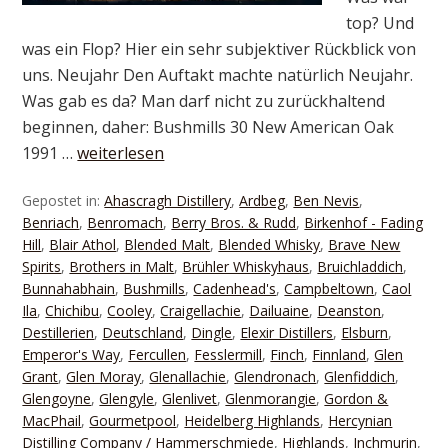
top? Und
was ein Flop? Hier ein sehr subjektiver Rückblick von
uns. Neujahr Den Auftakt machte natürlich Neujahr.
Was gab es da? Man darf nicht zu zurückhaltend
beginnen, daher: Bushmills 30 New American Oak
1991 …
weiterlesen
Gepostet in:
Ahascragh Distillery
,
Ardbeg
,
Ben Nevis
,
Benriach
,
Benromach
,
Berry Bros. & Rudd
,
Birkenhof - Fading
Hill
,
Blair Athol
,
Blended Malt
,
Blended Whisky
,
Brave New
Spirits
,
Brothers in Malt
,
Brühler Whiskyhaus
,
Bruichladdich
,
Bunnahabhain
,
Bushmills
,
Cadenhead's
,
Campbeltown
,
Caol
Ila
,
Chichibu
,
Cooley
,
Craigellachie
,
Dailuaine
,
Deanston
,
Destillerien
,
Deutschland
,
Dingle
,
Elexir Distillers
,
Elsburn
,
Emperor's Way
,
Fercullen
,
Fesslermill
,
Finch
,
Finnland
,
Glen
Grant
,
Glen Moray
,
Glenallachie
,
Glendronach
,
Glenfiddich
,
Glengoyne
,
Glengyle
,
Glenlivet
,
Glenmorangie
,
Gordon &
MacPhail
,
Gourmetpool
,
Heidelberg Highlands
,
Hercynian
Distilling Company / Hammerschmiede
,
Highlands
,
Inchmurin
,