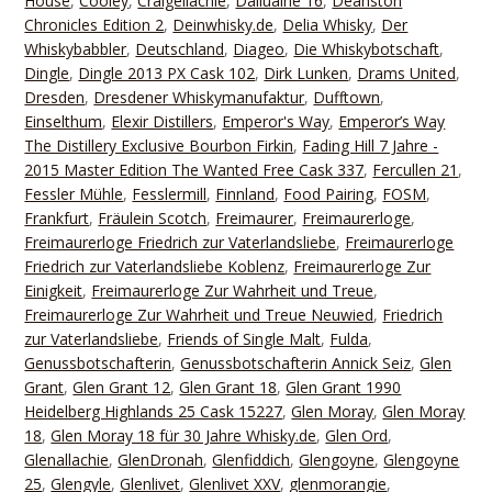
House
,
Cooley
,
Craigellachie
,
Dailuaine 16
,
Deanston
Chronicles Edition 2
,
Deinwhisky.de
,
Delia Whisky
,
Der
Whiskybabbler
,
Deutschland
,
Diageo
,
Die Whiskybotschaft
,
Dingle
,
Dingle 2013 PX Cask 102
,
Dirk Lunken
,
Drams United
,
Dresden
,
Dresdener Whiskymanufaktur
,
Dufftown
,
Einselthum
,
Elexir Distillers
,
Emperor's Way
,
Emperor’s Way
The Distillery Exclusive Bourbon Firkin
,
Fading Hill 7 Jahre -
2015 Master Edition The Wanted Free Cask 337
,
Fercullen 21
,
Fessler Mühle
,
Fesslermill
,
Finnland
,
Food Pairing
,
FOSM
,
Frankfurt
,
Fräulein Scotch
,
Freimaurer
,
Freimaurerloge
,
Freimaurerloge Friedrich zur Vaterlandsliebe
,
Freimaurerloge
Friedrich zur Vaterlandsliebe Koblenz
,
Freimaurerloge Zur
Einigkeit
,
Freimaurerloge Zur Wahrheit und Treue
,
Freimaurerloge Zur Wahrheit und Treue Neuwied
,
Friedrich
zur Vaterlandsliebe
,
Friends of Single Malt
,
Fulda
,
Genussbotschafterin
,
Genussbotschafterin Annick Seiz
,
Glen
Grant
,
Glen Grant 12
,
Glen Grant 18
,
Glen Grant 1990
Heidelberg Highlands 25 Cask 15227
,
Glen Moray
,
Glen Moray
18
,
Glen Moray 18 für 30 Jahre Whisky.de
,
Glen Ord
,
Glenallachie
,
GlenDronah
,
Glenfiddich
,
Glengoyne
,
Glengoyne
25
,
Glengyle
,
Glenlivet
,
Glenlivet XXV
,
glenmorangie
,