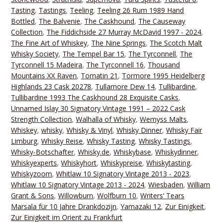
Tasting
,
Tastings
,
Teeling
,
Teeling 26 Rum 1989 Hand
Bottled
,
The Balvenie
,
The Caskhound
,
The Causeway
Collection
,
The Fiddichside 27 Murray McDavid 1997 - 2024
,
The Fine Art of Whiskey
,
The Nine Springs
,
The Scotch Malt
Whisky Society
,
The Tempel Bar 15
,
The Tyrconnell
,
The
Tyrconnell 15 Madeira
,
The Tyrconnell 16
,
Thousand
Mountains XX Raven
,
Tomatin 21
,
Tormore 1995 Heidelberg
Highlands 23 Cask 20278
,
Tullamore Dew 14
,
Tullibardine
,
Tullibardine 1993 The Caskhound 28 Exquisite Casks
,
Unnamed Islay 30 Signatory Vintage 1991 – 2022 Cask
Strength Collection
,
Walhalla of Whisky
,
Wemyss Malts
,
Whiskey
,
whisky
,
Whisky & Vinyl
,
Whisky Dinner
,
Whisky Fair
Limburg
,
Whisky Reise
,
Whisky Tasting
,
Whisky Tastings
,
Whisky-Botschafter
,
Whisky.de
,
Whiskybase
,
Whiskydinner
,
Whiskyexperts
,
Whiskyhort
,
Whiskypreise
,
Whiskytasting
,
Whiskyzoom
,
Whitlaw 10 Signatory Vintage 2013 - 2023
,
Whitlaw 10 Signatory Vintage 2013 - 2024
,
Wiesbaden
,
William
Grant & Sons
,
Willowburn
,
Wolfburn 10
,
Writers‘ Tears
Marsala für 10 Jahre Drankdozijn
,
Yamazaki 12
,
Zur Einigkeit
,
Zur Einigkeit im Orient zu Frankfurt