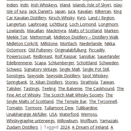
Indien
,
Indri
,
Irish Whiskeys
,
Irland
,
Islands (Isle of Skye)
,
Islay
,
Isle of Jura
,
Jack Daniel's
,
Japan
,
Jura
,
Kavalan
,
Kilkerran
,
King
Car Kavalan Distillery
,
Kirsch-Whisky
,
Kyrö
,
Land / Region
,
Langertun
,
Laphroaig
,
Lichtburg
,
Loch Lomond
,
Longmorn
,
Lowlands
,
Macallan
,
Mackmyra
,
Malts of Scotland
,
Marken
,
Meikle Toir
,
Mettermalt
,
Midleton Distillery – Distillery Walk
Midleton Cork/IE
,
Millstone
,
Mortlach
,
Niederlande
,
Nikka
,
Octomore
,
Old Pulteney
,
Originalabfüllung
,
Piccadily
,
Powerscourt
,
Redbreast
,
Rolf Kaspar
,
Sansibar
,
Sauerländer
Edelbrennerei
,
Scapa
,
Schlumberger
,
Schottland
,
Schweden
,
Schweiz
,
Signatory Vintage
,
Single Malt
,
Single Pot Still
,
Sonstiges
,
Speyside
,
Speyside Distillery
,
Spot Whiskey
,
Springbank
,
St. Kilian Distillers
,
Stories
,
Strathisla
,
Taiwan
,
Talisker
,
Tastings
,
Teeling
,
The Balvenie
,
The Caskhound
,
The
Fine Art of Whisky
,
The Scotch Malt Whisky Society
,
The
Single Malts of Scottland
,
The Temple Bar
,
The Tyrconnell
,
Tomatin
,
Tormore
,
Tullamore Dew
,
Tullibardine
,
Unabhängige Abfüller
,
USA
,
Waterford
,
Wemyss
,
Whiskygraphie unterwegs
,
Willowburn
,
Wolfburn
,
Yamazaki
,
Zuidam Distillers
Tagged:
2024
,
A Dream of Ireland
,
A