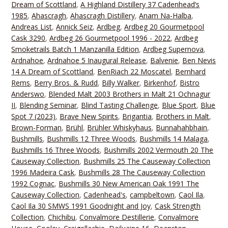
Dream of Scottland
,
A Highland Distillery 37 Cadenhead‘s
1985
,
Ahascragh
,
Ahascragh Distillery
,
Anam Na-Halba
,
Andreas List
,
Annick Seiz
,
Ardbeg
,
Ardbeg 20 Gourmetpool
Cask 3290
,
Ardbeg 26 Gourmetpool 1996 - 2022
,
Ardbeg
Smoketrails Batch 1 Manzanilla Edition
,
Ardbeg Supernova
,
Ardnahoe
,
Ardnahoe 5 Inaugural Release
,
Balvenie
,
Ben Nevis
14 A Dream of Scottland
,
BenRiach 22 Moscatel
,
Bernhard
Rems
,
Berry Bros. & Rudd
,
Billy Walker
,
Birkenhof
,
Bistro
Anderswo
,
Blended Malt 2003 Brothers in Malt 21 Ochnagur
II
,
Blending Seminar
,
Blind Tasting Challenge
,
Blue Sport
,
Blue
Spot 7 (2023)
,
Brave New Spirits
,
Brigantia
,
Brothers in Malt
,
Brown-Forman
,
Brühl
,
Brühler Whiskyhaus
,
Bunnahahbhain
,
Bushmills
,
Bushmills 12 Three Woods
,
Bushmills 14 Malaga
,
Bushmills 16 Three Woods
,
Bushmills 2002 Vermouth 20 The
Causeway Collection
,
Bushmills 25 The Causeway Collection
1996 Madeira Cask
,
Bushmills 28 The Causeway Collection
1992 Cognac
,
Bushmills 30 New American Oak 1991 The
Causeway Collection
,
Cadenhead's
,
campbeltown
,
Caol Ila
,
Caol Ila 30 SMWS 1991 Goodnight and Joy
,
Cask Strength
Collection
,
Chichibu
,
Convalmore Destillerie
,
Convalmore