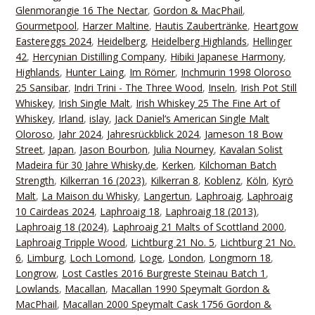
Glenmorangie 16 The Nectar
,
Gordon & MacPhail
,
Gourmetpool
,
Harzer Maltine
,
Hautis Zaubertränke
,
Heartgow
Eastereggs 2024
,
Heidelberg
,
Heidelberg Highlands
,
Hellinger
42
,
Hercynian Distilling Company
,
Hibiki Japanese Harmony
,
Highlands
,
Hunter Laing
,
Im Römer
,
Inchmurin 1998 Oloroso
25 Sansibar
,
Indri Trini - The Three Wood
,
Inseln
,
Irish Pot Still
Whiskey
,
Irish Single Malt
,
Irish Whiskey 25 The Fine Art of
Whiskey
,
Irland
,
islay
,
Jack Daniel‘s American Single Malt
Oloroso
,
Jahr 2024
,
Jahresrückblick 2024
,
Jameson 18 Bow
Street
,
Japan
,
Jason Bourbon
,
Julia Nourney
,
Kavalan Solist
Madeira für 30 Jahre Whisky.de
,
Kerken
,
Kilchoman Batch
Strength
,
Kilkerran 16 (2023)
,
Kilkerran 8
,
Koblenz
,
Köln
,
Kyrö
Malt
,
La Maison du Whisky
,
Langertun
,
Laphroaig
,
Laphroaig
10 Cairdeas 2024
,
Laphroaig 18
,
Laphroaig 18 (2013)
,
Laphroaig 18 (2024)
,
Laphroaig 21 Malts of Scottland 2000
,
Laphroaig Tripple Wood
,
Lichtburg 21 No. 5
,
Lichtburg 21 No.
6
,
Limburg
,
Loch Lomond
,
Loge
,
London
,
Longmorn 18
,
Longrow
,
Lost Castles 2016 Burgreste Steinau Batch 1
,
Lowlands
,
Macallan
,
Macallan 1990 Speymalt Gordon &
MacPhail
,
Macallan 2000 Speymalt Cask 1756 Gordon &