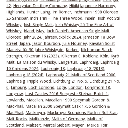
42
,
Hercynian Distilling Company
,
Hibiki Japanese Harmony
,
Highlands
,
Hunter Laing
,
Im Römer
,
Inchmurin 1998 Oloroso
25 Sansibar
,
Indri Trini - The Three Wood
,
Inseln
,
Irish Pot Still
Whiskey
,
Irish Single Malt
,
Irish Whiskey 25 The Fine Art of
Whiskey
,
Irland
,
islay
,
Jack Daniel‘s American Single Malt
Oloroso
,
Jahr 2024
,
Jahresrückblick 2024
,
Jameson 18 Bow
Street
,
Japan
,
Jason Bourbon
,
Julia Nourney
,
Kavalan Solist
Madeira für 30 Jahre Whisky.de
,
Kerken
,
Kilchoman Batch
Strength
,
Kilkerran 16 (2023)
,
Kilkerran 8
,
Koblenz
,
Köln
,
Kyrö
Malt
,
La Maison du Whisky
,
Langertun
,
Laphroaig
,
Laphroaig
10 Cairdeas 2024
,
Laphroaig 18
,
Laphroaig 18 (2013)
,
Laphroaig 18 (2024)
,
Laphroaig 21 Malts of Scottland 2000
,
Laphroaig Tripple Wood
,
Lichtburg 21 No. 5
,
Lichtburg 21 No.
6
,
Limburg
,
Loch Lomond
,
Loge
,
London
,
Longmorn 18
,
Longrow
,
Lost Castles 2016 Burgreste Steinau Batch 1
,
Lowlands
,
Macallan
,
Macallan 1990 Speymalt Gordon &
MacPhail
,
Macallan 2000 Speymalt Cask 1756 Gordon &
MacPhail
,
Mackmyra
,
Mackmyra Scorpions Rock n‘ Roll Star
,
Malt Rocks
,
Maltkanzle
,
Malts of Germany
,
Malts of
Scottland
,
Maltzeit
,
Marcel Siebert
,
Mayen
,
Meikle Toir
,