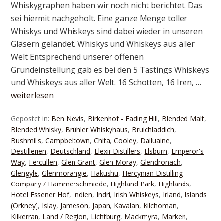
Whiskygraphen haben wir noch nicht berichtet. Das
sei hiermit nachgeholt. Eine ganze Menge toller
Whiskys und Whiskeys sind dabei wieder in unseren
Gläsern gelandet. Whiskys und Whiskeys aus aller
Welt Entsprechend unserer offenen
Grundeinstellung gab es bei den 5 Tastings Whiskeys
und Whiskeys aus aller Welt. 16 Schotten, 16 Iren, …
weiterlesen
Gepostet in:
Ben Nevis
,
Birkenhof - Fading Hill
,
Blended Malt
,
Blended Whisky
,
Brühler Whiskyhaus
,
Bruichladdich
,
Bushmills
,
Campbeltown
,
Chita
,
Cooley
,
Dailuaine
,
Destillerien
,
Deutschland
,
Elexir Distillers
,
Elsburn
,
Emperor's
Way
,
Fercullen
,
Glen Grant
,
Glen Moray
,
Glendronach
,
Glengyle
,
Glenmorangie
,
Hakushu
,
Hercynian Distilling
Company / Hammerschmiede
,
Highland Park
,
Highlands
,
Hotel Essener Hof
,
Indien
,
Indri
,
Irish Whiskeys
,
Irland
,
Islands
(Orkney)
,
Islay
,
Jameson
,
Japan
,
Kavalan
,
Kilchoman
,
Kilkerran
,
Land / Region
,
Lichtburg
,
Mackmyra
,
Marken
,