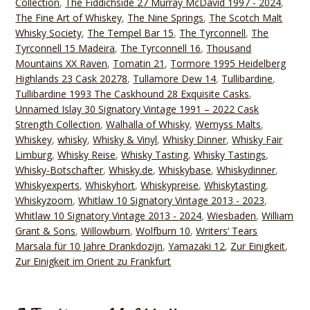
Collection
,
The Fiddichside 27 Murray McDavid 1997 - 2024
,
The Fine Art of Whiskey
,
The Nine Springs
,
The Scotch Malt
Whisky Society
,
The Tempel Bar 15
,
The Tyrconnell
,
The
Tyrconnell 15 Madeira
,
The Tyrconnell 16
,
Thousand
Mountains XX Raven
,
Tomatin 21
,
Tormore 1995 Heidelberg
Highlands 23 Cask 20278
,
Tullamore Dew 14
,
Tullibardine
,
Tullibardine 1993 The Caskhound 28 Exquisite Casks
,
Unnamed Islay 30 Signatory Vintage 1991 – 2022 Cask
Strength Collection
,
Walhalla of Whisky
,
Wemyss Malts
,
Whiskey
,
whisky
,
Whisky & Vinyl
,
Whisky Dinner
,
Whisky Fair
Limburg
,
Whisky Reise
,
Whisky Tasting
,
Whisky Tastings
,
Whisky-Botschafter
,
Whisky.de
,
Whiskybase
,
Whiskydinner
,
Whiskyexperts
,
Whiskyhort
,
Whiskypreise
,
Whiskytasting
,
Whiskyzoom
,
Whitlaw 10 Signatory Vintage 2013 - 2023
,
Whitlaw 10 Signatory Vintage 2013 - 2024
,
Wiesbaden
,
William
Grant & Sons
,
Willowburn
,
Wolfburn 10
,
Writers‘ Tears
Marsala für 10 Jahre Drankdozijn
,
Yamazaki 12
,
Zur Einigkeit
,
Zur Einigkeit im Orient zu Frankfurt