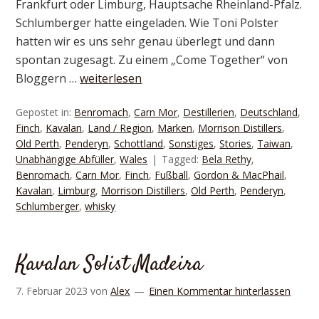
Frankfurt oder Limburg, Hauptsache Rheinland-Pfalz.
Schlumberger hatte eingeladen. Wie Toni Polster
hatten wir es uns sehr genau überlegt und dann
spontan zugesagt. Zu einem „Come Together“ von
Bloggern …
weiterlesen
Gepostet in:
Benromach
,
Carn Mor
,
Destillerien
,
Deutschland
,
Finch
,
Kavalan
,
Land / Region
,
Marken
,
Morrison Distillers
,
Old Perth
,
Penderyn
,
Schottland
,
Sonstiges
,
Stories
,
Taiwan
,
Unabhängige Abfüller
,
Wales
Tagged:
Bela Rethy
,
Benromach
,
Carn Mor
,
Finch
,
Fußball
,
Gordon & MacPhail
,
Kavalan
,
Limburg
,
Morrison Distillers
,
Old Perth
,
Penderyn
,
Schlumberger
,
whisky
Kavalan Solist Madeira
7. Februar 2023
von
Alex
Einen Kommentar hinterlassen