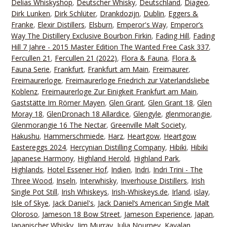
Delias Whiskyshop
,
Deutscher Whisky
,
Deutschland
,
Diageo
,
Dirk Lunken
,
Dirk Schlüter
,
Drankdozijn
,
Dublin
,
Eggers &
Franke
,
Elexir Distillers
,
Elsburn
,
Emperor's Way
,
Emperor’s
Way The Distillery Exclusive Bourbon Firkin
,
Fading Hill
,
Fading
Hill 7 Jahre - 2015 Master Edition The Wanted Free Cask 337
,
Fercullen 21
,
Fercullen 21 (2022)
,
Flora & Fauna
,
Flora &
Fauna Serie
,
Frankfurt
,
Frankfurt am Main
,
Freimaurer
,
Freimaurerloge
,
Freimaurerloge Friedrich zur Vaterlandsliebe
Koblenz
,
Freimaurerloge Zur Einigkeit Frankfurt am Main
,
Gaststätte Im Römer Mayen
,
Glen Grant
,
Glen Grant 18
,
Glen
Moray 18
,
GlenDronach 18 Allardice
,
Glengyle
,
glenmorangie
,
Glenmorangie 16 The Nectar
,
Greenville Malt Society
,
Hakushu
,
Hammerschmiede
,
Harz
,
Heartgow
,
Heartgow
Eastereggs 2024
,
Hercynian Distilling Company
,
Hibiki
,
Hibiki
Japanese Harmony
,
Highland Herold
,
Highland Park
,
Highlands
,
Hotel Essener Hof
,
Indien
,
Indri
,
Indri Trini - The
Three Wood
,
Inseln
,
Interwhisky
,
Inverhouse Distillers
,
Irish
Single Pot Still
,
Irish Whiskeys
,
Irish-Whiskeys.de
,
Irland
,
islay
,
Isle of Skye
,
Jack Daniel's
,
Jack Daniel‘s American Single Malt
Oloroso
,
Jameson 18 Bow Street
,
Jameson Experience
,
Japan
,
Japanischer Whisky
,
Jim Murray
,
Julia Nourney
,
Kavalan
,