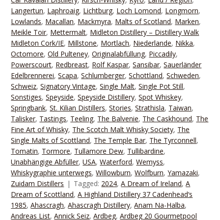
Langertun
,
Laphroaig
,
Lichtburg
,
Loch Lomond
,
Longmorn
,
Lowlands
,
Macallan
,
Mackmyra
,
Malts of Scotland
,
Marken
,
Meikle Toir
,
Mettermalt
,
Midleton Distillery – Distillery Walk
Midleton Cork/IE
,
Millstone
,
Mortlach
,
Niederlande
,
Nikka
,
Octomore
,
Old Pulteney
,
Originalabfüllung
,
Piccadily
,
Powerscourt
,
Redbreast
,
Rolf Kaspar
,
Sansibar
,
Sauerländer
Edelbrennerei
,
Scapa
,
Schlumberger
,
Schottland
,
Schweden
,
Schweiz
,
Signatory Vintage
,
Single Malt
,
Single Pot Still
,
Sonstiges
,
Speyside
,
Speyside Distillery
,
Spot Whiskey
,
Springbank
,
St. Kilian Distillers
,
Stories
,
Strathisla
,
Taiwan
,
Talisker
,
Tastings
,
Teeling
,
The Balvenie
,
The Caskhound
,
The
Fine Art of Whisky
,
The Scotch Malt Whisky Society
,
The
Single Malts of Scottland
,
The Temple Bar
,
The Tyrconnell
,
Tomatin
,
Tormore
,
Tullamore Dew
,
Tullibardine
,
Unabhängige Abfüller
,
USA
,
Waterford
,
Wemyss
,
Whiskygraphie unterwegs
,
Willowburn
,
Wolfburn
,
Yamazaki
,
Zuidam Distillers
Tagged:
2024
,
A Dream of Ireland
,
A
Dream of Scottland
,
A Highland Distillery 37 Cadenhead‘s
1985
,
Ahascragh
,
Ahascragh Distillery
,
Anam Na-Halba
,
Andreas List
,
Annick Seiz
,
Ardbeg
,
Ardbeg 20 Gourmetpool