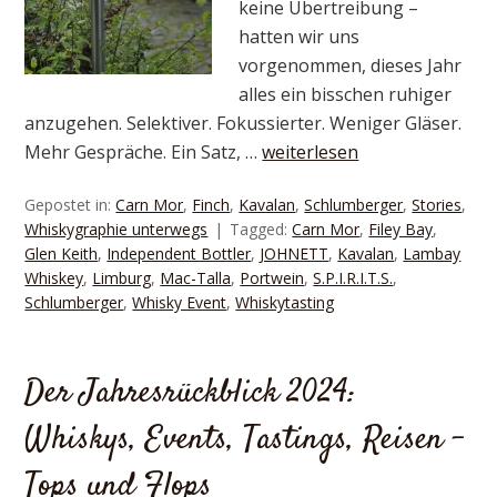
keine Übertreibung –
hatten wir uns
vorgenommen, dieses Jahr
alles ein bisschen ruhiger
anzugehen. Selektiver. Fokussierter. Weniger Gläser.
Mehr Gespräche. Ein Satz, …
weiterlesen
Gepostet in:
Carn Mor
,
Finch
,
Kavalan
,
Schlumberger
,
Stories
,
Whiskygraphie unterwegs
Tagged:
Carn Mor
,
Filey Bay
,
Glen Keith
,
Independent Bottler
,
JOHNETT
,
Kavalan
,
Lambay
Whiskey
,
Limburg
,
Mac-Talla
,
Portwein
,
S.P.I.R.I.T.S.
,
Schlumberger
,
Whisky Event
,
Whiskytasting
Der Jahresrückblick 2024:
Whiskys, Events, Tastings, Reisen –
Tops und Flops