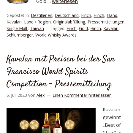
Gold …
weiterlesen
Gepostet in:
Destillerien
,
Deutschland
,
Finch
,
Hinch
,
Irland
,
Kavalan
,
Land / Region
,
Originalabfüllung
,
Pressemitteilungen
,
Single Malt
,
Taiwan
Tagged:
Finch
,
Gold
,
Hinch
,
Kavalan
,
Schlumberger
,
World Whisky Awards
Kavalan mit Preisen bei der San
Francisco World Spirits
Competition – Pressemitteilung
6. Juli 2023
von
Alex
Einen Kommentar hinterlassen
Kavalan
gewinnt
„Best of
Class“ in