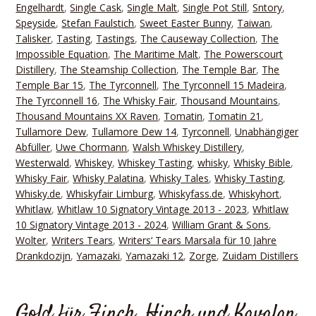
Engelhardt
,
Single Cask
,
Single Malt
,
Single Pot Still
,
Sntory
,
Speyside
,
Stefan Faulstich
,
Sweet Easter Bunny
,
Taiwan
,
Talisker
,
Tasting
,
Tastings
,
The Causeway Collection
,
The
Impossible Equation
,
The Maritime Malt
,
The Powerscourt
Distillery
,
The Steamship Collection
,
The Temple Bar
,
The
Temple Bar 15
,
The Tyrconnell
,
The Tyrconnell 15 Madeira
,
The Tyrconnell 16
,
The Whisky Fair
,
Thousand Mountains
,
Thousand Mountains XX Raven
,
Tomatin
,
Tomatin 21
,
Tullamore Dew
,
Tullamore Dew 14
,
Tyrconnell
,
Unabhängiger
Abfüller
,
Uwe Chormann
,
Walsh Whiskey Distillery
,
Westerwald
,
Whiskey
,
Whiskey Tasting
,
whisky
,
Whisky Bible
,
Whisky Fair
,
Whisky Palatina
,
Whisky Tales
,
Whisky Tasting
,
Whisky.de
,
Whiskyfair Limburg
,
Whiskyfass.de
,
Whiskyhort
,
Whitlaw
,
Whitlaw 10 Signatory Vintage 2013 - 2023
,
Whitlaw
10 Signatory Vintage 2013 - 2024
,
William Grant & Sons
,
Wolter
,
Writers Tears
,
Writers‘ Tears Marsala für 10 Jahre
Drankdozijn
,
Yamazaki
,
Yamazaki 12
,
Zorge
,
Zuidam Distillers
Gold für Finch, Hinch und Kavalan