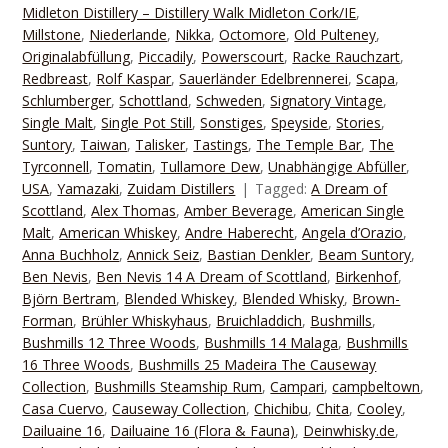
Midleton Distillery – Distillery Walk Midleton Cork/IE
,
Millstone
,
Niederlande
,
Nikka
,
Octomore
,
Old Pulteney
,
Originalabfüllung
,
Piccadily
,
Powerscourt
,
Racke Rauchzart
,
Redbreast
,
Rolf Kaspar
,
Sauerländer Edelbrennerei
,
Scapa
,
Schlumberger
,
Schottland
,
Schweden
,
Signatory Vintage
,
Single Malt
,
Single Pot Still
,
Sonstiges
,
Speyside
,
Stories
,
Suntory
,
Taiwan
,
Talisker
,
Tastings
,
The Temple Bar
,
The
Tyrconnell
,
Tomatin
,
Tullamore Dew
,
Unabhängige Abfüller
,
USA
,
Yamazaki
,
Zuidam Distillers
Tagged:
A Dream of
Scottland
,
Alex Thomas
,
Amber Beverage
,
American Single
Malt
,
American Whiskey
,
Andre Haberecht
,
Angela d’Orazio
,
Anna Buchholz
,
Annick Seiz
,
Bastian Denkler
,
Beam Suntory
,
Ben Nevis
,
Ben Nevis 14 A Dream of Scottland
,
Birkenhof
,
Björn Bertram
,
Blended Whiskey
,
Blended Whisky
,
Brown-
Forman
,
Brühler Whiskyhaus
,
Bruichladdich
,
Bushmills
,
Bushmills 12 Three Woods
,
Bushmills 14 Malaga
,
Bushmills
16 Three Woods
,
Bushmills 25 Madeira The Causeway
Collection
,
Bushmills Steamship Rum
,
Campari
,
campbeltown
,
Casa Cuervo
,
Causeway Collection
,
Chichibu
,
Chita
,
Cooley
,
Dailuaine 16
,
Dailuaine 16 (Flora & Fauna)
,
Deinwhisky.de
,