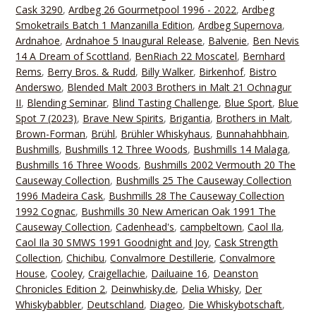
Cask 3290
,
Ardbeg 26 Gourmetpool 1996 - 2022
,
Ardbeg
Smoketrails Batch 1 Manzanilla Edition
,
Ardbeg Supernova
,
Ardnahoe
,
Ardnahoe 5 Inaugural Release
,
Balvenie
,
Ben Nevis
14 A Dream of Scottland
,
BenRiach 22 Moscatel
,
Bernhard
Rems
,
Berry Bros. & Rudd
,
Billy Walker
,
Birkenhof
,
Bistro
Anderswo
,
Blended Malt 2003 Brothers in Malt 21 Ochnagur
II
,
Blending Seminar
,
Blind Tasting Challenge
,
Blue Sport
,
Blue
Spot 7 (2023)
,
Brave New Spirits
,
Brigantia
,
Brothers in Malt
,
Brown-Forman
,
Brühl
,
Brühler Whiskyhaus
,
Bunnahahbhain
,
Bushmills
,
Bushmills 12 Three Woods
,
Bushmills 14 Malaga
,
Bushmills 16 Three Woods
,
Bushmills 2002 Vermouth 20 The
Causeway Collection
,
Bushmills 25 The Causeway Collection
1996 Madeira Cask
,
Bushmills 28 The Causeway Collection
1992 Cognac
,
Bushmills 30 New American Oak 1991 The
Causeway Collection
,
Cadenhead's
,
campbeltown
,
Caol Ila
,
Caol Ila 30 SMWS 1991 Goodnight and Joy
,
Cask Strength
Collection
,
Chichibu
,
Convalmore Destillerie
,
Convalmore
House
,
Cooley
,
Craigellachie
,
Dailuaine 16
,
Deanston
Chronicles Edition 2
,
Deinwhisky.de
,
Delia Whisky
,
Der
Whiskybabbler
,
Deutschland
,
Diageo
,
Die Whiskybotschaft
,