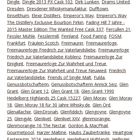
Dingle
,
Dingle 2013 PX Cask 102
,
Dirk Lunken
,
Drams United
,
Dresden
,
Dresdener Whiskymanufaktur
,
Dufftown
,
Einselthum
,
Elexir Distillers
,
Emperor's Way
,
Emperor’s Way
The Distillery Exclusive Bourbon Firkin
,
Fading Hill 7 Jahre -
2015 Master Edition The Wanted Free Cask 337
,
Fercullen 21
,
Fessler Mühle
,
Fesslermill
,
Finnland
,
Food Pairing
,
FOSM
,
Frankfurt
,
Fräulein Scotch
,
Freimaurer
,
Freimaurerloge
,
Freimaurerloge Friedrich zur Vaterlandsliebe
,
Freimaurerloge
Friedrich zur Vaterlandsliebe Koblenz
,
Freimaurerloge Zur
Einigkeit
,
Freimaurerloge Zur Wahrheit und Treue
,
Freimaurerloge Zur Wahrheit und Treue Neuwied
,
Friedrich
zur Vaterlandsliebe
,
Friends of Single Malt
,
Fulda
,
Genussbotschafterin
,
Genussbotschafterin Annick Seiz
,
Glen
Grant
,
Glen Grant 12
,
Glen Grant 18
,
Glen Grant 1990
Heidelberg Highlands 25 Cask 15227
,
Glen Moray
,
Glen Moray
18
,
Glen Moray 18 für 30 Jahre Whisky.de
,
Glen Ord
,
Glenallachie
,
GlenDronah
,
Glenfiddich
,
Glengoyne
,
Glengoyne
25
,
Glengyle
,
Glenlivet
,
Glenlivet XXV
,
glenmorangie
,
Glenmorangie 16 The Nectar
,
Gordon & MacPhail
,
Gourmetpool
,
Harzer Maltine
,
Hautis Zaubertränke
,
Heartgow
Eastereggs 2024
,
Heidelberg
,
Heidelberg Highlands
,
Hellinger