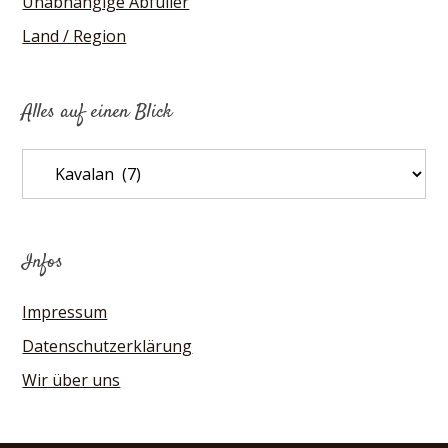
Unabhängige Abfüller
Land / Region
Alles auf einen Blick
Alles
auf
einen
Blick
Infos
Impressum
Datenschutzerklärung
Wir über uns