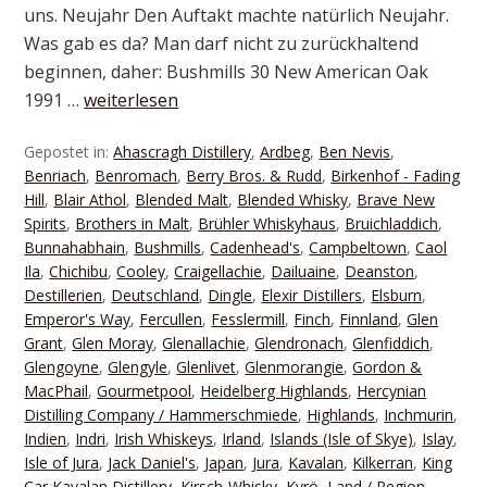
uns. Neujahr Den Auftakt machte natürlich Neujahr.
Was gab es da? Man darf nicht zu zurückhaltend
beginnen, daher: Bushmills 30 New American Oak
1991 …
weiterlesen
Gepostet in:
Ahascragh Distillery
,
Ardbeg
,
Ben Nevis
,
Benriach
,
Benromach
,
Berry Bros. & Rudd
,
Birkenhof - Fading
Hill
,
Blair Athol
,
Blended Malt
,
Blended Whisky
,
Brave New
Spirits
,
Brothers in Malt
,
Brühler Whiskyhaus
,
Bruichladdich
,
Bunnahabhain
,
Bushmills
,
Cadenhead's
,
Campbeltown
,
Caol
Ila
,
Chichibu
,
Cooley
,
Craigellachie
,
Dailuaine
,
Deanston
,
Destillerien
,
Deutschland
,
Dingle
,
Elexir Distillers
,
Elsburn
,
Emperor's Way
,
Fercullen
,
Fesslermill
,
Finch
,
Finnland
,
Glen
Grant
,
Glen Moray
,
Glenallachie
,
Glendronach
,
Glenfiddich
,
Glengoyne
,
Glengyle
,
Glenlivet
,
Glenmorangie
,
Gordon &
MacPhail
,
Gourmetpool
,
Heidelberg Highlands
,
Hercynian
Distilling Company / Hammerschmiede
,
Highlands
,
Inchmurin
,
Indien
,
Indri
,
Irish Whiskeys
,
Irland
,
Islands (Isle of Skye)
,
Islay
,
Isle of Jura
,
Jack Daniel's
,
Japan
,
Jura
,
Kavalan
,
Kilkerran
,
King
Car Kavalan Distillery
,
Kirsch-Whisky
,
Kyrö
,
Land / Region
,