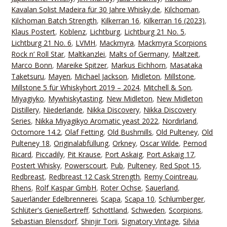
Kavalan Solist Madeira für 30 Jahre Whisky.de
,
Kilchoman
,
Kilchoman Batch Strength
,
Kilkerran 16
,
Kilkerran 16 (2023)
,
Klaus Postert
,
Koblenz
,
Lichtburg
,
Lichtburg 21 No. 5
,
Lichtburg 21 No. 6
,
LVMH
,
Mackmyra
,
Mackmyra Scorpions
Rock n‘ Roll Star
,
Maltkanzlei
,
Malts of Germany
,
Maltzeit
,
Marco Bonn
,
Mareike Spitzer
,
Markus Eichhorn
,
Masataka
Taketsuru
,
Mayen
,
Michael Jackson
,
Midleton
,
Millstone
,
Millstone 5 für Whiskyhort 2019 – 2024
,
Mitchell & Son
,
Miyagiyko
,
Mywhiskytasting
,
New Midleton
,
New Midleton
Distillery
,
Niederlande
,
Nikka Discovery
,
Nikka Discovery
Series
,
Nikka Miyagikyo Aromatic yeast 2022
,
Nordirland
,
Octomore 14.2
,
Olaf Fetting
,
Old Bushmills
,
Old Pulteney
,
Old
Pulteney 18
,
Originalabfüllung
,
Orkney
,
Oscar Wilde
,
Pernod
Ricard
,
Piccadily
,
Pit Krause
,
Port Askaig
,
Port Askaig 17
,
Postert Whisky
,
Powerscourt
,
Pub
,
Pulteney
,
Red Spot 15
,
Redbreast
,
Redbreast 12 Cask Strength
,
Remy Cointreau
,
Rhens
,
Rolf Kaspar GmbH
,
Roter Ochse
,
Sauerland
,
Sauerländer Edelbrennerei
,
Scapa
,
Scapa 10
,
Schlumberger
,
Schlüter's Genießertreff
,
Schottland
,
Schweden
,
Scorpions
,
Sebastian Blensdorf
,
Shinjir Torii
,
Signatory Vintage
,
Silvia