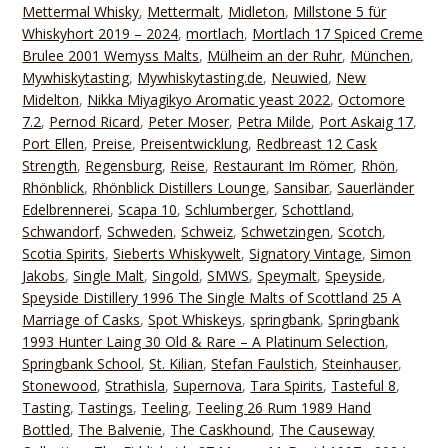
Mettermal Whisky
,
Mettermalt
,
Midleton
,
Millstone 5 für
Whiskyhort 2019 – 2024
,
mortlach
,
Mortlach 17 Spiced Creme
Brulee 2001 Wemyss Malts
,
Mülheim an der Ruhr
,
München
,
Mywhiskytasting
,
Mywhiskytasting.de
,
Neuwied
,
New
Midelton
,
Nikka Miyagikyo Aromatic yeast 2022
,
Octomore
7.2
,
Pernod Ricard
,
Peter Moser
,
Petra Milde
,
Port Askaig 17
,
Port Ellen
,
Preise
,
Preisentwicklung
,
Redbreast 12 Cask
Strength
,
Regensburg
,
Reise
,
Restaurant Im Römer
,
Rhön
,
Rhönblick
,
Rhönblick Distillers Lounge
,
Sansibar
,
Sauerländer
Edelbrennerei
,
Scapa 10
,
Schlumberger
,
Schottland
,
Schwandorf
,
Schweden
,
Schweiz
,
Schwetzingen
,
Scotch
,
Scotia Spirits
,
Sieberts Whiskywelt
,
Signatory Vintage
,
Simon
Jakobs
,
Single Malt
,
Singold
,
SMWS
,
Speymalt
,
Speyside
,
Speyside Distillery 1996 The Single Malts of Scottland 25 A
Marriage of Casks
,
Spot Whiskeys
,
springbank
,
Springbank
1993 Hunter Laing 30 Old & Rare – A Platinum Selection
,
Springbank School
,
St. Kilian
,
Stefan Faulstich
,
Steinhauser
,
Stonewood
,
Strathisla
,
Supernova
,
Tara Spirits
,
Tasteful 8
,
Tasting
,
Tastings
,
Teeling
,
Teeling 26 Rum 1989 Hand
Bottled
,
The Balvenie
,
The Caskhound
,
The Causeway