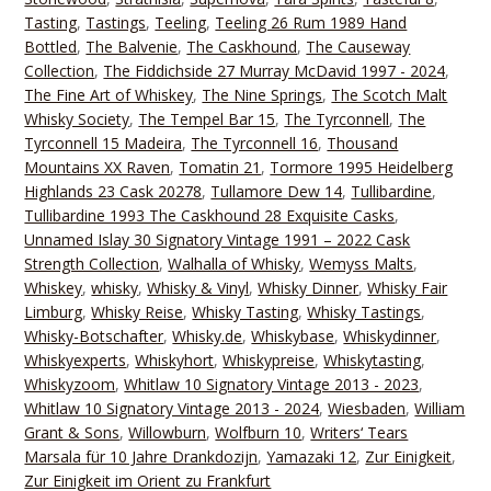
Tasting
,
Tastings
,
Teeling
,
Teeling 26 Rum 1989 Hand
Bottled
,
The Balvenie
,
The Caskhound
,
The Causeway
Collection
,
The Fiddichside 27 Murray McDavid 1997 - 2024
,
The Fine Art of Whiskey
,
The Nine Springs
,
The Scotch Malt
Whisky Society
,
The Tempel Bar 15
,
The Tyrconnell
,
The
Tyrconnell 15 Madeira
,
The Tyrconnell 16
,
Thousand
Mountains XX Raven
,
Tomatin 21
,
Tormore 1995 Heidelberg
Highlands 23 Cask 20278
,
Tullamore Dew 14
,
Tullibardine
,
Tullibardine 1993 The Caskhound 28 Exquisite Casks
,
Unnamed Islay 30 Signatory Vintage 1991 – 2022 Cask
Strength Collection
,
Walhalla of Whisky
,
Wemyss Malts
,
Whiskey
,
whisky
,
Whisky & Vinyl
,
Whisky Dinner
,
Whisky Fair
Limburg
,
Whisky Reise
,
Whisky Tasting
,
Whisky Tastings
,
Whisky-Botschafter
,
Whisky.de
,
Whiskybase
,
Whiskydinner
,
Whiskyexperts
,
Whiskyhort
,
Whiskypreise
,
Whiskytasting
,
Whiskyzoom
,
Whitlaw 10 Signatory Vintage 2013 - 2023
,
Whitlaw 10 Signatory Vintage 2013 - 2024
,
Wiesbaden
,
William
Grant & Sons
,
Willowburn
,
Wolfburn 10
,
Writers‘ Tears
Marsala für 10 Jahre Drankdozijn
,
Yamazaki 12
,
Zur Einigkeit
,
Zur Einigkeit im Orient zu Frankfurt