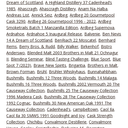
Dream of Scottland
,
A Highland Distillery 37 Cadenhead‘s
1985
,
Ahascragh
,
Ahascragh Distillery
,
Anam Na-Halba
,
Andreas List
,
Annick Seiz
,
Ardbeg
,
Ardbeg 20 Gourmetpool
Cask 3290
,
Ardbeg 26 Gourmetpool 1996 - 2022
,
Ardbeg
Smoketrails Batch 1 Manzanilla Edition
,
Ardbeg Supernova
,
Ardnahoe
,
Ardnahoe 5 Inaugural Release
,
Balvenie
,
Ben Nevis
14 A Dream of Scottland
,
BenRiach 22 Moscatel
,
Bernhard
Rems
,
Berry Bros. & Rudd
,
Billy Walker
,
Birkenhof
,
Bistro
Anderswo
,
Blended Malt 2003 Brothers in Malt 21 Ochnagur
II
,
Blending Seminar
,
Blind Tasting Challenge
,
Blue Sport
,
Blue
Spot 7 (2023)
,
Brave New Spirits
,
Brigantia
,
Brothers in Malt
,
Brown-Forman
,
Brühl
,
Brühler Whiskyhaus
,
Bunnahahbhain
,
Bushmills
,
Bushmills 12 Three Woods
,
Bushmills 14 Malaga
,
Bushmills 16 Three Woods
,
Bushmills 2002 Vermouth 20 The
Causeway Collection
,
Bushmills 25 The Causeway Collection
1996 Madeira Cask
,
Bushmills 28 The Causeway Collection
1992 Cognac
,
Bushmills 30 New American Oak 1991 The
Causeway Collection
,
Cadenhead's
,
campbeltown
,
Caol Ila
,
Caol Ila 30 SMWS 1991 Goodnight and Joy
,
Cask Strength
Collection
,
Chichibu
,
Convalmore Destillerie
,
Convalmore