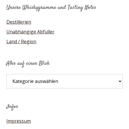
Unsere Whiskygramme und Tasting Notes
Destillerien
Unabhängige Abfüller
Land / Region
Alles auf einen Blick
Alles
auf
einen
Blick
Infos
Impressum