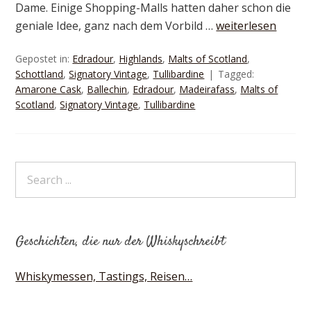
Dame. Einige Shopping-Malls hatten daher schon die
geniale Idee, ganz nach dem Vorbild …
weiterlesen
Gepostet in:
Edradour
,
Highlands
,
Malts of Scotland
,
Schottland
,
Signatory Vintage
,
Tullibardine
Tagged:
Amarone Cask
,
Ballechin
,
Edradour
,
Madeirafass
,
Malts of
Scotland
,
Signatory Vintage
,
Tullibardine
Geschichten, die nur der Whiskyschreibt
Whiskymessen, Tastings, Reisen…