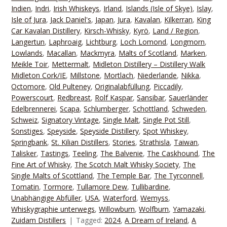
Indien
,
Indri
,
Irish Whiskeys
,
Irland
,
Islands (Isle of Skye)
,
Islay
,
Isle of Jura
,
Jack Daniel's
,
Japan
,
Jura
,
Kavalan
,
Kilkerran
,
King
Car Kavalan Distillery
,
Kirsch-Whisky
,
Kyrö
,
Land / Region
,
Langertun
,
Laphroaig
,
Lichtburg
,
Loch Lomond
,
Longmorn
,
Lowlands
,
Macallan
,
Mackmyra
,
Malts of Scotland
,
Marken
,
Meikle Toir
,
Mettermalt
,
Midleton Distillery – Distillery Walk
Midleton Cork/IE
,
Millstone
,
Mortlach
,
Niederlande
,
Nikka
,
Octomore
,
Old Pulteney
,
Originalabfüllung
,
Piccadily
,
Powerscourt
,
Redbreast
,
Rolf Kaspar
,
Sansibar
,
Sauerländer
Edelbrennerei
,
Scapa
,
Schlumberger
,
Schottland
,
Schweden
,
Schweiz
,
Signatory Vintage
,
Single Malt
,
Single Pot Still
,
Sonstiges
,
Speyside
,
Speyside Distillery
,
Spot Whiskey
,
Springbank
,
St. Kilian Distillers
,
Stories
,
Strathisla
,
Taiwan
,
Talisker
,
Tastings
,
Teeling
,
The Balvenie
,
The Caskhound
,
The
Fine Art of Whisky
,
The Scotch Malt Whisky Society
,
The
Single Malts of Scottland
,
The Temple Bar
,
The Tyrconnell
,
Tomatin
,
Tormore
,
Tullamore Dew
,
Tullibardine
,
Unabhängige Abfüller
,
USA
,
Waterford
,
Wemyss
,
Whiskygraphie unterwegs
,
Willowburn
,
Wolfburn
,
Yamazaki
,
Zuidam Distillers
Tagged:
2024
,
A Dream of Ireland
,
A