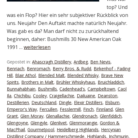
top? Und
was ein Flop? Hier ein sehr subjektiver Rückblick von
uns. Neujahr Den Auftakt machte natürlich Neujahr.
Was gab es da? Man darf nicht zu zurückhaltend
beginnen, daher: Bushmills 30 New American Oak
1991 …
weiterlesen
Gepostet in:
Ahascragh Distillery
,
Ardbeg
,
Ben Nevis
,
Benriach
,
Benromach
,
Berry Bros. & Rudd
,
Birkenhof - Fading
Hill
,
Blair Athol
,
Blended Malt
,
Blended Whisky
,
Brave New
Spirits
,
Brothers in Malt
,
Brühler Whiskyhaus
,
Bruichladdich
,
Bunnahabhain
,
Bushmills
,
Cadenhead's
,
Campbeltown
,
Caol
Ila
,
Chichibu
,
Cooley
,
Craigellachie
,
Dailuaine
,
Deanston
,
Destillerien
,
Deutschland
,
Dingle
,
Elexir Distillers
,
Elsburn
,
Emperor's Way
,
Fercullen
,
Fesslermill
,
Finch
,
Finnland
,
Glen
Grant
,
Glen Moray
,
Glenallachie
,
Glendronach
,
Glenfiddich
,
Glengoyne
,
Glengyle
,
Glenlivet
,
Glenmorangie
,
Gordon &
MacPhail
,
Gourmetpool
,
Heidelberg Highlands
,
Hercynian
Distilling Company / Hammerschmiede
,
Highlands
,
Inchmurin
,