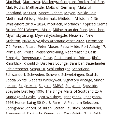
MacPhail
,
Mackmyra
,
Mackmyra Scorpions Rock n‘ Roll Star
,
Malt Rocks
,
Maltkanzle
,
Malts of Germany
,
Malts of
Scottland
,
Maltzeit
,
Marcel Siebert
,
Mayen
,
Meikle Toir
,
Mettermal Whisky
,
Mettermalt
,
Midleton
,
Millstone 5 für
Whiskyhort 2019 – 2024
,
mortlach
,
Mortlach 17 Spiced Creme
Brulee 2001 Wemyss Malts
,
Mülheim an der Ruhr
,
München
,
Mywhiskytasting
,
Mywhiskytasting.de
,
Neuwied
,
New
Midelton
,
Nikka Miyagikyo Aromatic yeast 2022
,
Octomore
7.2
,
Pernod Ricard
,
Peter Moser
,
Petra Milde
,
Port Askaig 17
,
Port Ellen
,
Preise
,
Preisentwicklung
,
Redbreast 12 Cask
Strength
,
Regensburg
,
Reise
,
Restaurant Im Römer
,
Rhön
,
Rhönblick
,
Rhönblick Distillers Lounge
,
Sansibar
,
Sauerländer
Edelbrennerei
,
Scapa 10
,
Schlumberger
,
Schottland
,
Schwandorf
,
Schweden
,
Schweiz
,
Schwetzingen
,
Scotch
,
Scotia Spirits
,
Sieberts Whiskywelt
,
Signatory Vintage
,
Simon
Jakobs
,
Single Malt
,
Singold
,
SMWS
,
Speymalt
,
Speyside
,
Speyside Distillery 1996 The Single Malts of Scottland 25 A
Marriage of Casks
,
Spot Whiskeys
,
springbank
,
Springbank
1993 Hunter Laing 30 Old & Rare – A Platinum Selection
,
Springbank School
,
St. Kilian
,
Stefan Faulstich
,
Steinhauser
,
Stonewood
,
Strathisla
,
Supernova
,
Tara Spirits
,
Tasteful 8
,