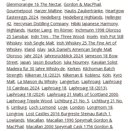
Glenmorangie 16 The Nectar
,
Gordon & MacPhail
,
Gourmetpool
,
Harzer Maltine
,
Hautis Zaubertränke
,
Heartgow
Eastereggs 2024
,
Heidelberg
,
Heidelberg Highlands
,
Hellinger
42
,
Hercynian Distilling Company
,
Hibiki Japanese Harmony
,
Highlands
,
Hunter Laing
,
Im Römer
,
Inchmurin 1998 Oloroso
25 Sansibar
,
Indri Trini - The Three Wood
,
Inseln
,
Irish Pot Still
Whiskey
,
Irish Single Malt
,
Irish Whiskey 25 The Fine Art of
Whiskey
,
Irland
,
islay
,
Jack Daniel‘s American Single Malt
Oloroso
,
Jahr 2024
,
Jahresrückblick 2024
,
Jameson 18 Bow
Street
,
Japan
,
Jason Bourbon
,
Julia Nourney
,
Kavalan Solist
Madeira für 30 Jahre Whisky.de
,
Kerken
,
Kilchoman Batch
Strength
,
Kilkerran 16 (2023)
,
Kilkerran 8
,
Koblenz
,
Köln
,
Kyrö
Malt
,
La Maison du Whisky
,
Langertun
,
Laphroaig
,
Laphroaig
10 Cairdeas 2024
,
Laphroaig 18
,
Laphroaig 18 (2013)
,
Laphroaig 18 (2024)
,
Laphroaig 21 Malts of Scottland 2000
,
Laphroaig Tripple Wood
,
Lichtburg 21 No. 5
,
Lichtburg 21 No.
6
,
Limburg
,
Loch Lomond
,
Loge
,
London
,
Longmorn 18
,
Longrow
,
Lost Castles 2016 Burgreste Steinau Batch 1
,
Lowlands
,
Macallan
,
Macallan 1990 Speymalt Gordon &
MacPhail
,
Macallan 2000 Speymalt Cask 1756 Gordon &