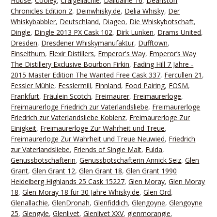
House
,
Cooley
,
Craigellachie
,
Dailuaine 16
,
Deanston
Chronicles Edition 2
,
Deinwhisky.de
,
Delia Whisky
,
Der
Whiskybabbler
,
Deutschland
,
Diageo
,
Die Whiskybotschaft
,
Dingle
,
Dingle 2013 PX Cask 102
,
Dirk Lunken
,
Drams United
,
Dresden
,
Dresdener Whiskymanufaktur
,
Dufftown
,
Einselthum
,
Elexir Distillers
,
Emperor's Way
,
Emperor’s Way
The Distillery Exclusive Bourbon Firkin
,
Fading Hill 7 Jahre -
2015 Master Edition The Wanted Free Cask 337
,
Fercullen 21
,
Fessler Mühle
,
Fesslermill
,
Finnland
,
Food Pairing
,
FOSM
,
Frankfurt
,
Fräulein Scotch
,
Freimaurer
,
Freimaurerloge
,
Freimaurerloge Friedrich zur Vaterlandsliebe
,
Freimaurerloge
Friedrich zur Vaterlandsliebe Koblenz
,
Freimaurerloge Zur
Einigkeit
,
Freimaurerloge Zur Wahrheit und Treue
,
Freimaurerloge Zur Wahrheit und Treue Neuwied
,
Friedrich
zur Vaterlandsliebe
,
Friends of Single Malt
,
Fulda
,
Genussbotschafterin
,
Genussbotschafterin Annick Seiz
,
Glen
Grant
,
Glen Grant 12
,
Glen Grant 18
,
Glen Grant 1990
Heidelberg Highlands 25 Cask 15227
,
Glen Moray
,
Glen Moray
18
,
Glen Moray 18 für 30 Jahre Whisky.de
,
Glen Ord
,
Glenallachie
,
GlenDronah
,
Glenfiddich
,
Glengoyne
,
Glengoyne
25
,
Glengyle
,
Glenlivet
,
Glenlivet XXV
,
glenmorangie
,