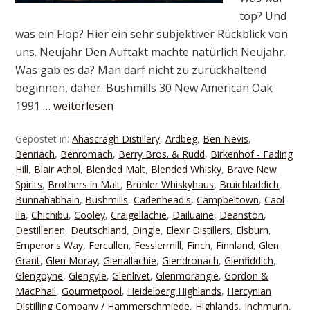
top? Und
was ein Flop? Hier ein sehr subjektiver Rückblick von
uns. Neujahr Den Auftakt machte natürlich Neujahr.
Was gab es da? Man darf nicht zu zurückhaltend
beginnen, daher: Bushmills 30 New American Oak
1991 …
weiterlesen
Gepostet in:
Ahascragh Distillery
,
Ardbeg
,
Ben Nevis
,
Benriach
,
Benromach
,
Berry Bros. & Rudd
,
Birkenhof - Fading
Hill
,
Blair Athol
,
Blended Malt
,
Blended Whisky
,
Brave New
Spirits
,
Brothers in Malt
,
Brühler Whiskyhaus
,
Bruichladdich
,
Bunnahabhain
,
Bushmills
,
Cadenhead's
,
Campbeltown
,
Caol
Ila
,
Chichibu
,
Cooley
,
Craigellachie
,
Dailuaine
,
Deanston
,
Destillerien
,
Deutschland
,
Dingle
,
Elexir Distillers
,
Elsburn
,
Emperor's Way
,
Fercullen
,
Fesslermill
,
Finch
,
Finnland
,
Glen
Grant
,
Glen Moray
,
Glenallachie
,
Glendronach
,
Glenfiddich
,
Glengoyne
,
Glengyle
,
Glenlivet
,
Glenmorangie
,
Gordon &
MacPhail
,
Gourmetpool
,
Heidelberg Highlands
,
Hercynian
Distilling Company / Hammerschmiede
,
Highlands
,
Inchmurin
,