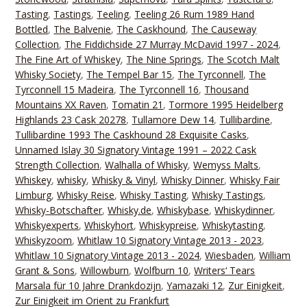
Tasting
,
Tastings
,
Teeling
,
Teeling 26 Rum 1989 Hand
Bottled
,
The Balvenie
,
The Caskhound
,
The Causeway
Collection
,
The Fiddichside 27 Murray McDavid 1997 - 2024
,
The Fine Art of Whiskey
,
The Nine Springs
,
The Scotch Malt
Whisky Society
,
The Tempel Bar 15
,
The Tyrconnell
,
The
Tyrconnell 15 Madeira
,
The Tyrconnell 16
,
Thousand
Mountains XX Raven
,
Tomatin 21
,
Tormore 1995 Heidelberg
Highlands 23 Cask 20278
,
Tullamore Dew 14
,
Tullibardine
,
Tullibardine 1993 The Caskhound 28 Exquisite Casks
,
Unnamed Islay 30 Signatory Vintage 1991 – 2022 Cask
Strength Collection
,
Walhalla of Whisky
,
Wemyss Malts
,
Whiskey
,
whisky
,
Whisky & Vinyl
,
Whisky Dinner
,
Whisky Fair
Limburg
,
Whisky Reise
,
Whisky Tasting
,
Whisky Tastings
,
Whisky-Botschafter
,
Whisky.de
,
Whiskybase
,
Whiskydinner
,
Whiskyexperts
,
Whiskyhort
,
Whiskypreise
,
Whiskytasting
,
Whiskyzoom
,
Whitlaw 10 Signatory Vintage 2013 - 2023
,
Whitlaw 10 Signatory Vintage 2013 - 2024
,
Wiesbaden
,
William
Grant & Sons
,
Willowburn
,
Wolfburn 10
,
Writers‘ Tears
Marsala für 10 Jahre Drankdozijn
,
Yamazaki 12
,
Zur Einigkeit
,
Zur Einigkeit im Orient zu Frankfurt