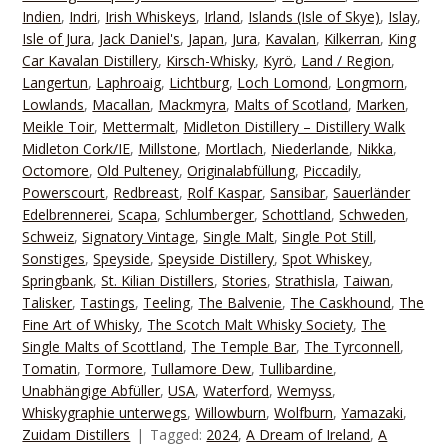
Indien
,
Indri
,
Irish Whiskeys
,
Irland
,
Islands (Isle of Skye)
,
Islay
,
Isle of Jura
,
Jack Daniel's
,
Japan
,
Jura
,
Kavalan
,
Kilkerran
,
King
Car Kavalan Distillery
,
Kirsch-Whisky
,
Kyrö
,
Land / Region
,
Langertun
,
Laphroaig
,
Lichtburg
,
Loch Lomond
,
Longmorn
,
Lowlands
,
Macallan
,
Mackmyra
,
Malts of Scotland
,
Marken
,
Meikle Toir
,
Mettermalt
,
Midleton Distillery – Distillery Walk
Midleton Cork/IE
,
Millstone
,
Mortlach
,
Niederlande
,
Nikka
,
Octomore
,
Old Pulteney
,
Originalabfüllung
,
Piccadily
,
Powerscourt
,
Redbreast
,
Rolf Kaspar
,
Sansibar
,
Sauerländer
Edelbrennerei
,
Scapa
,
Schlumberger
,
Schottland
,
Schweden
,
Schweiz
,
Signatory Vintage
,
Single Malt
,
Single Pot Still
,
Sonstiges
,
Speyside
,
Speyside Distillery
,
Spot Whiskey
,
Springbank
,
St. Kilian Distillers
,
Stories
,
Strathisla
,
Taiwan
,
Talisker
,
Tastings
,
Teeling
,
The Balvenie
,
The Caskhound
,
The
Fine Art of Whisky
,
The Scotch Malt Whisky Society
,
The
Single Malts of Scottland
,
The Temple Bar
,
The Tyrconnell
,
Tomatin
,
Tormore
,
Tullamore Dew
,
Tullibardine
,
Unabhängige Abfüller
,
USA
,
Waterford
,
Wemyss
,
Whiskygraphie unterwegs
,
Willowburn
,
Wolfburn
,
Yamazaki
,
Zuidam Distillers
Tagged:
2024
,
A Dream of Ireland
,
A