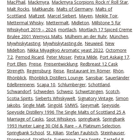
MacPhail
,
Mackmyra
,
Mackmyra Scorpions Rock n‘ Roll Star
,
Malt Rocks
,
Maltkanzle
,
Malts of Germany
,
Malts of
Scottland
,
Maltzeit
,
Marcel Siebert
,
Mayen
,
Meikle Toir
,
Mettermal Whisky
,
Mettermalt
,
Midleton
,
Millstone 5 für
Whiskyhort 2019 – 2024
,
mortlach
,
Mortlach 17 Spiced Creme
Brulee 2001 Wemyss Malts
,
Mülheim an der Ruhr
,
München
,
Mywhiskytasting
,
Mywhiskytasting.de
,
Neuwied
,
New
Midelton
,
Nikka Miyagikyo Aromatic yeast 2022
,
Octomore
7.2
,
Pernod Ricard
,
Peter Moser
,
Petra Milde
,
Port Askaig 17
,
Port Ellen
,
Preise
,
Preisentwicklung
,
Redbreast 12 Cask
Strength
,
Regensburg
,
Reise
,
Restaurant Im Römer
,
Rhön
,
Rhönblick
,
Rhönblick Distillers Lounge
,
Sansibar
,
Sauerländer
Edelbrennerei
,
Scapa 10
,
Schlumberger
,
Schottland
,
Schwandorf
,
Schweden
,
Schweiz
,
Schwetzingen
,
Scotch
,
Scotia Spirits
,
Sieberts Whiskywelt
,
Signatory Vintage
,
Simon
Jakobs
,
Single Malt
,
Singold
,
SMWS
,
Speymalt
,
Speyside
,
Speyside Distillery 1996 The Single Malts of Scottland 25 A
Marriage of Casks
,
Spot Whiskeys
,
springbank
,
Springbank
1993 Hunter Laing 30 Old & Rare – A Platinum Selection
,
Springbank School
,
St. Kilian
,
Stefan Faulstich
,
Steinhauser
,
Stonewood
,
Strathisla
,
Supernova
,
Tara Spirits
,
Tasteful 8
,