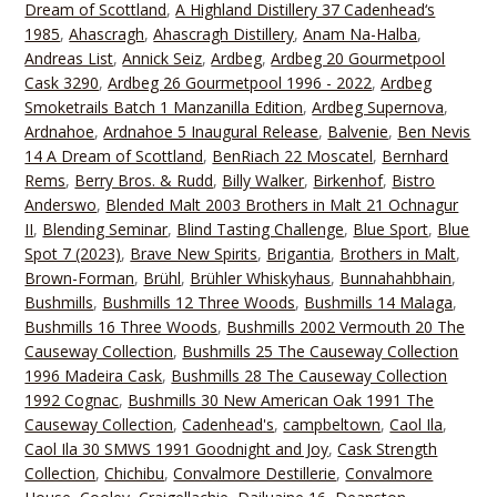
Dream of Scottland
,
A Highland Distillery 37 Cadenhead‘s
1985
,
Ahascragh
,
Ahascragh Distillery
,
Anam Na-Halba
,
Andreas List
,
Annick Seiz
,
Ardbeg
,
Ardbeg 20 Gourmetpool
Cask 3290
,
Ardbeg 26 Gourmetpool 1996 - 2022
,
Ardbeg
Smoketrails Batch 1 Manzanilla Edition
,
Ardbeg Supernova
,
Ardnahoe
,
Ardnahoe 5 Inaugural Release
,
Balvenie
,
Ben Nevis
14 A Dream of Scottland
,
BenRiach 22 Moscatel
,
Bernhard
Rems
,
Berry Bros. & Rudd
,
Billy Walker
,
Birkenhof
,
Bistro
Anderswo
,
Blended Malt 2003 Brothers in Malt 21 Ochnagur
II
,
Blending Seminar
,
Blind Tasting Challenge
,
Blue Sport
,
Blue
Spot 7 (2023)
,
Brave New Spirits
,
Brigantia
,
Brothers in Malt
,
Brown-Forman
,
Brühl
,
Brühler Whiskyhaus
,
Bunnahahbhain
,
Bushmills
,
Bushmills 12 Three Woods
,
Bushmills 14 Malaga
,
Bushmills 16 Three Woods
,
Bushmills 2002 Vermouth 20 The
Causeway Collection
,
Bushmills 25 The Causeway Collection
1996 Madeira Cask
,
Bushmills 28 The Causeway Collection
1992 Cognac
,
Bushmills 30 New American Oak 1991 The
Causeway Collection
,
Cadenhead's
,
campbeltown
,
Caol Ila
,
Caol Ila 30 SMWS 1991 Goodnight and Joy
,
Cask Strength
Collection
,
Chichibu
,
Convalmore Destillerie
,
Convalmore