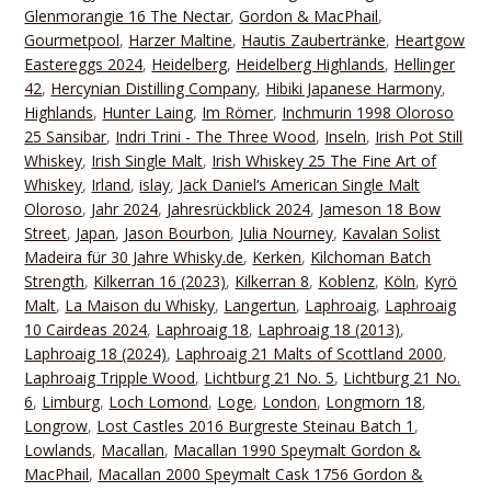
Glenmorangie 16 The Nectar
,
Gordon & MacPhail
,
Gourmetpool
,
Harzer Maltine
,
Hautis Zaubertränke
,
Heartgow
Eastereggs 2024
,
Heidelberg
,
Heidelberg Highlands
,
Hellinger
42
,
Hercynian Distilling Company
,
Hibiki Japanese Harmony
,
Highlands
,
Hunter Laing
,
Im Römer
,
Inchmurin 1998 Oloroso
25 Sansibar
,
Indri Trini - The Three Wood
,
Inseln
,
Irish Pot Still
Whiskey
,
Irish Single Malt
,
Irish Whiskey 25 The Fine Art of
Whiskey
,
Irland
,
islay
,
Jack Daniel‘s American Single Malt
Oloroso
,
Jahr 2024
,
Jahresrückblick 2024
,
Jameson 18 Bow
Street
,
Japan
,
Jason Bourbon
,
Julia Nourney
,
Kavalan Solist
Madeira für 30 Jahre Whisky.de
,
Kerken
,
Kilchoman Batch
Strength
,
Kilkerran 16 (2023)
,
Kilkerran 8
,
Koblenz
,
Köln
,
Kyrö
Malt
,
La Maison du Whisky
,
Langertun
,
Laphroaig
,
Laphroaig
10 Cairdeas 2024
,
Laphroaig 18
,
Laphroaig 18 (2013)
,
Laphroaig 18 (2024)
,
Laphroaig 21 Malts of Scottland 2000
,
Laphroaig Tripple Wood
,
Lichtburg 21 No. 5
,
Lichtburg 21 No.
6
,
Limburg
,
Loch Lomond
,
Loge
,
London
,
Longmorn 18
,
Longrow
,
Lost Castles 2016 Burgreste Steinau Batch 1
,
Lowlands
,
Macallan
,
Macallan 1990 Speymalt Gordon &
MacPhail
,
Macallan 2000 Speymalt Cask 1756 Gordon &