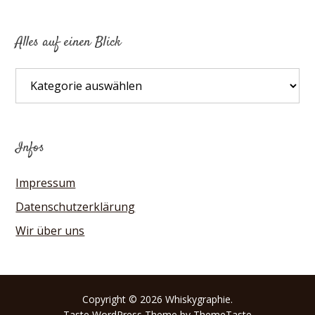
Alles auf einen Blick
Alles
auf
einen
Blick
Infos
Impressum
Datenschutzerklärung
Wir über uns
Copyright © 2026 Whiskygraphie.
Taste
WordPress Theme by ThemeTaste