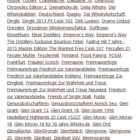
House
,
Cooley
,
Craigellachie
,
Dailuaine 16
,
Deanston
Chronicles Edition 2
,
Deinwhisky.de
,
Delia Whisky
,
Der
Whiskybabbler
,
Deutschland
,
Diageo
,
Die Whiskybotschaft
,
Dingle
,
Dingle 2013 PX Cask 102
,
Dirk Lunken
,
Drams United
,
Dresden
,
Dresdener Whiskymanufaktur
,
Dufftown
,
Einselthum
,
Elexir Distillers
,
Emperor's Way
,
Emperor’s Way
The Distillery Exclusive Bourbon Firkin
,
Fading Hill 7 Jahre -
2015 Master Edition The Wanted Free Cask 337
,
Fercullen 21
,
Fessler Mühle
,
Fesslermill
,
Finnland
,
Food Pairing
,
FOSM
,
Frankfurt
,
Fräulein Scotch
,
Freimaurer
,
Freimaurerloge
,
Freimaurerloge Friedrich zur Vaterlandsliebe
,
Freimaurerloge
Friedrich zur Vaterlandsliebe Koblenz
,
Freimaurerloge Zur
Einigkeit
,
Freimaurerloge Zur Wahrheit und Treue
,
Freimaurerloge Zur Wahrheit und Treue Neuwied
,
Friedrich
zur Vaterlandsliebe
,
Friends of Single Malt
,
Fulda
,
Genussbotschafterin
,
Genussbotschafterin Annick Seiz
,
Glen
Grant
,
Glen Grant 12
,
Glen Grant 18
,
Glen Grant 1990
Heidelberg Highlands 25 Cask 15227
,
Glen Moray
,
Glen Moray
18
,
Glen Moray 18 für 30 Jahre Whisky.de
,
Glen Ord
,
Glenallachie
,
GlenDronah
,
Glenfiddich
,
Glengoyne
,
Glengoyne
25
,
Glengyle
,
Glenlivet
,
Glenlivet XXV
,
glenmorangie
,