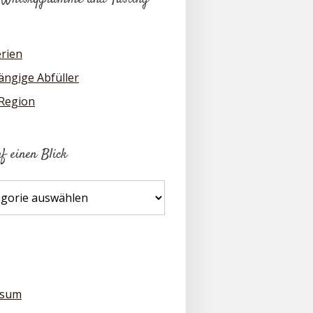
erien
ngige Abfüller
 Region
uf einen Blick
ssum