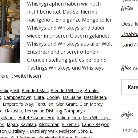
Whiskygraphen haben wir noch
Notes
nicht berichtet. Das sei hiermit
nachgeholt. Eine ganze Menge toller
Destill
Whiskys und Whiskeys sind dabei
Unabhä
wieder in unseren Gläsern gelandet.
Whiskys und Whiskeys aus aller Welt
Land /
Entsprechend unserer offenen
Grundeinstellung gab es bei den 5
Alles a
Tastings Whiskeys und Whiskeys
Iren, …
weiterlesen
Alles
Fading Hill
,
Blended Malt
,
Blended Whisky
,
Brühler
auf
s
,
Campbeltown
,
Chita
,
Cooley
,
Dailuaine
,
Destillerien
,
einen
n
,
Emperor's Way
,
Fercullen
,
Glen Grant
,
Glen Moray
,
Blick
ie
,
Hakushu
,
Hercynian Distilling Company /
Infos
ighlands
,
Hotel Essener Hof
,
Indien
,
Indri
,
Irish Whiskeys
,
on
,
Japan
,
Kavalan
,
Kilchoman
,
Kilkerran
,
Land / Region
,
Impre
ton Distillery – Distillery Walk Midleton Cork/IE
,
more
,
Old Pulteney
,
Originalabfüllung
,
Piccadily
,