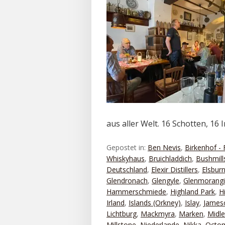
aus aller Welt. 16 Schotten, 16 
Gepostet in:
Ben Nevis
,
Birkenhof - 
Whiskyhaus
,
Bruichladdich
,
Bushmill
Deutschland
,
Elexir Distillers
,
Elsbur
Glendronach
,
Glengyle
,
Glenmorang
Hammerschmiede
,
Highland Park
,
H
Irland
,
Islands (Orkney)
,
Islay
,
James
Lichtburg
,
Mackmyra
,
Marken
,
Midle
Millstone
,
Niederlande
,
Nikka
,
Octo