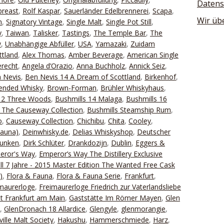
Datens
breast
,
Rolf Kaspar
,
Sauerländer Edelbrennerei
,
Scapa
,
Wir üb
n
,
Signatory Vintage
,
Single Malt
,
Single Pot Still
,
y
,
Taiwan
,
Talisker
,
Tastings
,
The Temple Bar
,
The
w
,
Unabhängige Abfüller
,
USA
,
Yamazaki
,
Zuidam
ttland
,
Alex Thomas
,
Amber Beverage
,
American Single
recht
,
Angela d’Orazio
,
Anna Buchholz
,
Annick Seiz
,
 Nevis
,
Ben Nevis 14 A Dream of Scottland
,
Birkenhof
,
ended Whisky
,
Brown-Forman
,
Brühler Whiskyhaus
,
 12 Three Woods
,
Bushmills 14 Malaga
,
Bushmills 16
 The Causeway Collection
,
Bushmills Steamship Rum
,
o
,
Causeway Collection
,
Chichibu
,
Chita
,
Cooley
,
Fauna)
,
Deinwhisky.de
,
Delias Whiskyshop
,
Deutscher
Lunken
,
Dirk Schlüter
,
Drankdozijn
,
Dublin
,
Eggers &
eror's Way
,
Emperor’s Way The Distillery Exclusive
ill 7 Jahre - 2015 Master Edition The Wanted Free Cask
)
,
Flora & Fauna
,
Flora & Fauna Serie
,
Frankfurt
,
maurerloge
,
Freimaurerloge Friedrich zur Vaterlandsliebe
it Frankfurt am Main
,
Gaststätte Im Römer Mayen
,
Glen
,
GlenDronach 18 Allardice
,
Glengyle
,
glenmorangie
,
ille Malt Society
,
Hakushu
,
Hammerschmiede
,
Harz
,