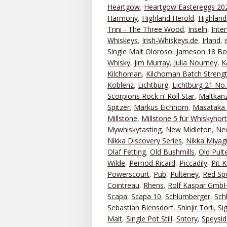
Heartgow
,
Heartgow Eastereggs 20
Harmony
,
Highland Herold
,
Highland
Trini - The Three Wood
,
Inseln
,
Inte
Whiskeys
,
Irish-Whiskeys.de
,
Irland
,
Single Malt Oloroso
,
Jameson 18 Bo
Whisky
,
Jim Murray
,
Julia Nourney
,
K
Kilchoman
,
Kilchoman Batch Streng
Koblenz
,
Lichtburg
,
Lichtburg 21 No.
Scorpions Rock n‘ Roll Star
,
Maltkanz
Spitzer
,
Markus Eichhorn
,
Masataka 
Millstone
,
Millstone 5 für Whiskyhor
Mywhiskytasting
,
New Midleton
,
New
Nikka Discovery Series
,
Nikka Miyag
Olaf Fetting
,
Old Bushmills
,
Old Pult
Wilde
,
Pernod Ricard
,
Piccadily
,
Pit 
Powerscourt
,
Pub
,
Pulteney
,
Red Sp
Cointreau
,
Rhens
,
Rolf Kaspar Gmb
Scapa
,
Scapa 10
,
Schlumberger
,
Sch
Sebastian Blensdorf
,
Shinjir Torii
,
Si
Malt
,
Single Pot Still
,
Sntory
,
Speysid