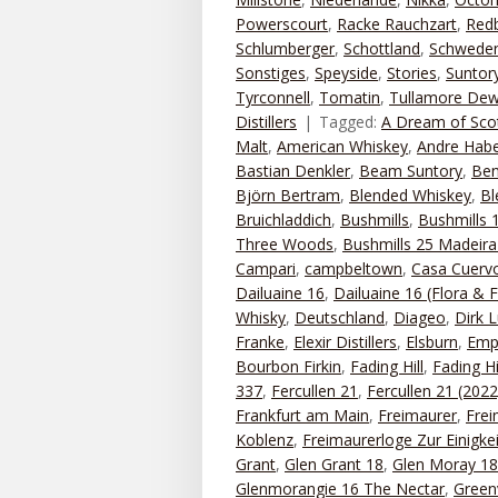
Powerscourt
,
Racke Rauchzart
,
Red
Schlumberger
,
Schottland
,
Schwede
Sonstiges
,
Speyside
,
Stories
,
Suntor
Tyrconnell
,
Tomatin
,
Tullamore De
Distillers
Tagged:
A Dream of Sco
Malt
,
American Whiskey
,
Andre Habe
Bastian Denkler
,
Beam Suntory
,
Ben
Björn Bertram
,
Blended Whiskey
,
Bl
Bruichladdich
,
Bushmills
,
Bushmills
Three Woods
,
Bushmills 25 Madeira
Campari
,
campbeltown
,
Casa Cuerv
Dailuaine 16
,
Dailuaine 16 (Flora & 
Whisky
,
Deutschland
,
Diageo
,
Dirk 
Franke
,
Elexir Distillers
,
Elsburn
,
Emp
Bourbon Firkin
,
Fading Hill
,
Fading H
337
,
Fercullen 21
,
Fercullen 21 (2022
Frankfurt am Main
,
Freimaurer
,
Frei
Koblenz
,
Freimaurerloge Zur Einigke
Grant
,
Glen Grant 18
,
Glen Moray 18
Glenmorangie 16 The Nectar
,
Greenv