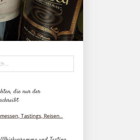
hten, die nur der
schreibt
messen, Tastings, Reisen…
 Whiskygramme und Tasting