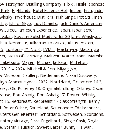
24
,
Hercynian Distilling Company
,
Hibiki
,
Hibiki Japanese
 Park
,
Highlands
,
Hotel Essener Hof
,
Indien
,
Indri
,
Indri
rwhisky
,
Inverhouse Distillers
,
Irish Single Pot Still
,
Irish
islay
,
Isle of Skye
,
Jack Daniel's
,
Jack Daniel‘s American
w Street
,
Jameson Experience
,
Japan
,
Japanischer
avalan
,
Kavalan Solist Madeira für 30 Jahre Whisky.de
,
th
,
Kilkerran 16
,
Kilkerran 16 (2023)
,
Klaus Postert
,
 5
,
Lichtburg 21 No. 6
,
LVMH
,
Mackmyra
,
Mackmyra
lei
,
Malts of Germany
,
Maltzeit
,
Marco Bonn
,
Mareike
Taketsuru
,
Mayen
,
Michael Jackson
,
Midleton
,
t 2019 – 2024
,
Mitchell & Son
,
Miyagiyko
,
 Midleton Distillery
,
Niederlande
,
Nikka Discovery
,
ikyo Aromatic yeast 2022
,
Nordirland
,
Octomore 14.2
,
eney
,
Old Pulteney 18
,
Originalabfüllung
,
Orkney
,
Oscar
Krause
,
Port Askaig
,
Port Askaig 17
,
Postert Whisky
,
ot 15
,
Redbreast
,
Redbreast 12 Cask Strength
,
Remy
H
,
Roter Ochse
,
Sauerland
,
Sauerländer Edelbrennerei
,
lüter's Genießertreff
,
Schottland
,
Schweden
,
Scorpions
,
gnatory Vintage
,
Silvia Engelhardt
,
Single Cask
,
Single
e
,
Stefan Faulstich
,
Sweet Easter Bunny
,
Taiwan
,