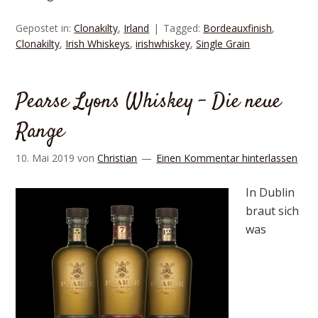
Gepostet in:
Clonakilty
,
Irland
Tagged:
Bordeauxfinish
,
Clonakilty
,
Irish Whiskeys
,
irishwhiskey
,
Single Grain
Pearse Lyons Whiskey – Die neue
Range
10. Mai 2019
von
Christian
Einen Kommentar hinterlassen
In Dublin
braut sich
was