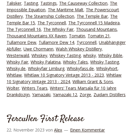
Talisker
,
Tasting
,
Tastings
,
The Causeway Collection
,
The
Impossible Equation
,
The Maritime Malt
,
The Powerscourt
Distillery
,
The Steamship Collection
,
The Temple Bar
,
The
Temple Bar 15
,
The Tyrconnell
,
The Tyrconnell 15 Madeira
,
The Tyrconnell 16
,
The Whisky Fair
,
Thousand Mountains
,
Thousand Mountains XX Raven
,
Tomatin
,
Tomatin 21
,
Tullamore Dew
,
Tullamore Dew 14
,
Tyrconnell
,
Unabhängiger
Abfüller
,
Uwe Chormann
,
Walsh Whiskey Distillery
,
Westerwald
,
Whiskey
,
Whiskey Tasting
,
whisky
,
Whisky Bible
,
Whisky Fair
,
Whisky Palatina
,
Whisky Tales
,
Whisky Tasting
,
Whisky.de
,
Whiskyfair Limburg
,
Whiskyfass.de
,
Whiskyhort
,
Whitlaw
,
Whitlaw 10 Signatory Vintage 2013 - 2023
,
Whitlaw
10 Signatory Vintage 2013 - 2024
,
William Grant & Sons
,
Wolter
,
Writers Tears
,
Writers‘ Tears Marsala für 10 Jahre
Drankdozijn
,
Yamazaki
,
Yamazaki 12
,
Zorge
,
Zuidam Distillers
Fercullen First Release
22. November 2023
von
Alex
Einen Kommentar