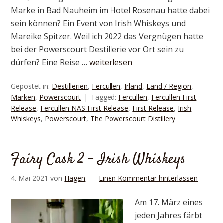
Marke in Bad Nauheim im Hotel Rosenau hatte dabei
sein können? Ein Event von Irish Whiskeys und
Mareike Spitzer. Weil ich 2022 das Vergnügen hatte
bei der Powerscourt Destillerie vor Ort sein zu
dürfen? Eine Reise …
weiterlesen
Gepostet in:
Destillerien
,
Fercullen
,
Irland
,
Land / Region
,
Marken
,
Powerscourt
Tagged:
Fercullen
,
Fercullen First
Release
,
Fercullen NAS First Release
,
First Release
,
Irish
Whiskeys
,
Powerscourt
,
The Powerscourt Distillery
Fairy Cask 2 – Irish Whiskeys
4. Mai 2021
von
Hagen
Einen Kommentar hinterlassen
Am 17. März eines
jeden Jahres färbt