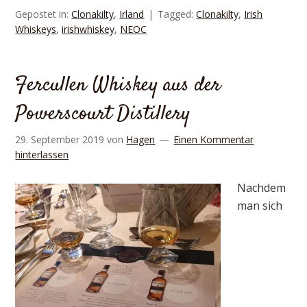
Gepostet in:
Clonakilty
,
Irland
Tagged:
Clonakilty
,
Irish
Whiskeys
,
irishwhiskey
,
NEOC
Fercullen Whiskey aus der
Powerscourt Distillery
29. September 2019
von
Hagen
Einen Kommentar
hinterlassen
Nachdem
man sich