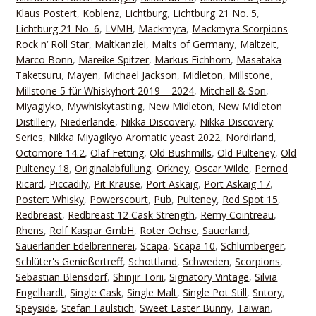
Klaus Postert
,
Koblenz
,
Lichtburg
,
Lichtburg 21 No. 5
,
Lichtburg 21 No. 6
,
LVMH
,
Mackmyra
,
Mackmyra Scorpions
Rock n‘ Roll Star
,
Maltkanzlei
,
Malts of Germany
,
Maltzeit
,
Marco Bonn
,
Mareike Spitzer
,
Markus Eichhorn
,
Masataka
Taketsuru
,
Mayen
,
Michael Jackson
,
Midleton
,
Millstone
,
Millstone 5 für Whiskyhort 2019 – 2024
,
Mitchell & Son
,
Miyagiyko
,
Mywhiskytasting
,
New Midleton
,
New Midleton
Distillery
,
Niederlande
,
Nikka Discovery
,
Nikka Discovery
Series
,
Nikka Miyagikyo Aromatic yeast 2022
,
Nordirland
,
Octomore 14.2
,
Olaf Fetting
,
Old Bushmills
,
Old Pulteney
,
Old
Pulteney 18
,
Originalabfüllung
,
Orkney
,
Oscar Wilde
,
Pernod
Ricard
,
Piccadily
,
Pit Krause
,
Port Askaig
,
Port Askaig 17
,
Postert Whisky
,
Powerscourt
,
Pub
,
Pulteney
,
Red Spot 15
,
Redbreast
,
Redbreast 12 Cask Strength
,
Remy Cointreau
,
Rhens
,
Rolf Kaspar GmbH
,
Roter Ochse
,
Sauerland
,
Sauerländer Edelbrennerei
,
Scapa
,
Scapa 10
,
Schlumberger
,
Schlüter's Genießertreff
,
Schottland
,
Schweden
,
Scorpions
,
Sebastian Blensdorf
,
Shinjir Torii
,
Signatory Vintage
,
Silvia
Engelhardt
,
Single Cask
,
Single Malt
,
Single Pot Still
,
Sntory
,
Speyside
,
Stefan Faulstich
,
Sweet Easter Bunny
,
Taiwan
,