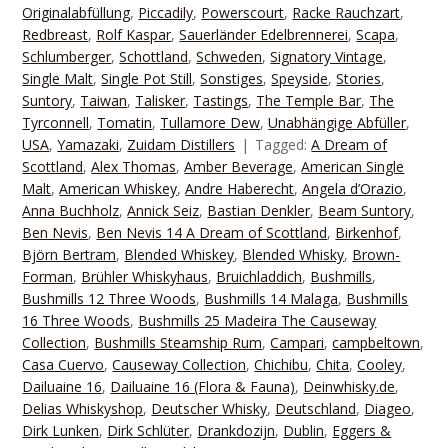
Originalabfüllung
,
Piccadily
,
Powerscourt
,
Racke Rauchzart
,
Redbreast
,
Rolf Kaspar
,
Sauerländer Edelbrennerei
,
Scapa
,
Schlumberger
,
Schottland
,
Schweden
,
Signatory Vintage
,
Single Malt
,
Single Pot Still
,
Sonstiges
,
Speyside
,
Stories
,
Suntory
,
Taiwan
,
Talisker
,
Tastings
,
The Temple Bar
,
The
Tyrconnell
,
Tomatin
,
Tullamore Dew
,
Unabhängige Abfüller
,
USA
,
Yamazaki
,
Zuidam Distillers
Tagged:
A Dream of
Scottland
,
Alex Thomas
,
Amber Beverage
,
American Single
Malt
,
American Whiskey
,
Andre Haberecht
,
Angela d’Orazio
,
Anna Buchholz
,
Annick Seiz
,
Bastian Denkler
,
Beam Suntory
,
Ben Nevis
,
Ben Nevis 14 A Dream of Scottland
,
Birkenhof
,
Björn Bertram
,
Blended Whiskey
,
Blended Whisky
,
Brown-
Forman
,
Brühler Whiskyhaus
,
Bruichladdich
,
Bushmills
,
Bushmills 12 Three Woods
,
Bushmills 14 Malaga
,
Bushmills
16 Three Woods
,
Bushmills 25 Madeira The Causeway
Collection
,
Bushmills Steamship Rum
,
Campari
,
campbeltown
,
Casa Cuervo
,
Causeway Collection
,
Chichibu
,
Chita
,
Cooley
,
Dailuaine 16
,
Dailuaine 16 (Flora & Fauna)
,
Deinwhisky.de
,
Delias Whiskyshop
,
Deutscher Whisky
,
Deutschland
,
Diageo
,
Dirk Lunken
,
Dirk Schlüter
,
Drankdozijn
,
Dublin
,
Eggers &