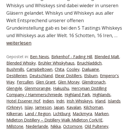
Whiskys und Whiskeys sind dabei wieder in unseren
Gläsern gelandet. Whiskys und Whiskeys aus aller
Welt Entsprechend unserer offenen
Grundeinstellung gab es bei den 5 Tastings Whiskeys
und Whiskeys aus aller Welt. 16 Schotten, 16 Iren, …
weiterlesen
Gepostet in:
Ben Nevis
,
Birkenhof - Fading Hill
,
Blended Malt
,
Blended Whisky
,
Brühler Whiskyhaus
,
Bruichladdich
,
Bushmills
,
Campbeltown
,
Chita
,
Cooley
,
Dailuaine
,
Destillerien
,
Deutschland
,
Elexir Distillers
,
Elsburn
,
Emperor's
Way
,
Fercullen
,
Glen Grant
,
Glen Moray
,
Glendronach
,
Glengyle
,
Glenmorangie
,
Hakushu
,
Hercynian Distilling
Company / Hammerschmiede
,
Highland Park
,
Highlands
,
Hotel Essener Hof
,
Indien
,
Indri
,
Irish Whiskeys
,
Irland
,
Islands
(Orkney)
,
Islay
,
Jameson
,
Japan
,
Kavalan
,
Kilchoman
,
Kilkerran
,
Land / Region
,
Lichtburg
,
Mackmyra
,
Marken
,
Midleton Distillery – Distillery Walk Midleton Cork/IE
,
Millstone
,
Niederlande
,
Nikka
,
Octomore
,
Old Pulteney
,