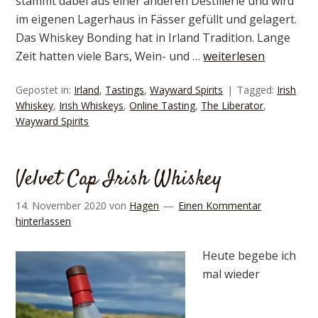
stammt dabei aus einer anderen Destillerie und wird
im eigenen Lagerhaus in Fässer gefüllt und gelagert.
Das Whiskey Bonding hat in Irland Tradition. Lange
Zeit hatten viele Bars, Wein- und …
weiterlesen
Gepostet in:
Irland
,
Tastings
,
Wayward Spirits
Tagged:
Irish
Whiskey
,
Irish Whiskeys
,
Online Tasting
,
The Liberator
,
Wayward Spirits
Velvet Cap Irish Whiskey
14. November 2020
von
Hagen
Einen Kommentar
hinterlassen
Heute begebe ich
mal wieder