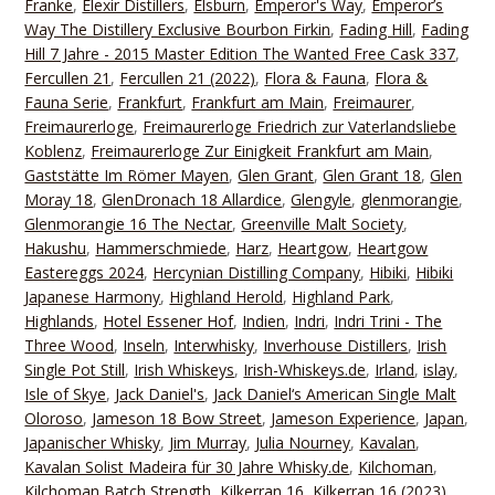
Franke
,
Elexir Distillers
,
Elsburn
,
Emperor's Way
,
Emperor’s
Way The Distillery Exclusive Bourbon Firkin
,
Fading Hill
,
Fading
Hill 7 Jahre - 2015 Master Edition The Wanted Free Cask 337
,
Fercullen 21
,
Fercullen 21 (2022)
,
Flora & Fauna
,
Flora &
Fauna Serie
,
Frankfurt
,
Frankfurt am Main
,
Freimaurer
,
Freimaurerloge
,
Freimaurerloge Friedrich zur Vaterlandsliebe
Koblenz
,
Freimaurerloge Zur Einigkeit Frankfurt am Main
,
Gaststätte Im Römer Mayen
,
Glen Grant
,
Glen Grant 18
,
Glen
Moray 18
,
GlenDronach 18 Allardice
,
Glengyle
,
glenmorangie
,
Glenmorangie 16 The Nectar
,
Greenville Malt Society
,
Hakushu
,
Hammerschmiede
,
Harz
,
Heartgow
,
Heartgow
Eastereggs 2024
,
Hercynian Distilling Company
,
Hibiki
,
Hibiki
Japanese Harmony
,
Highland Herold
,
Highland Park
,
Highlands
,
Hotel Essener Hof
,
Indien
,
Indri
,
Indri Trini - The
Three Wood
,
Inseln
,
Interwhisky
,
Inverhouse Distillers
,
Irish
Single Pot Still
,
Irish Whiskeys
,
Irish-Whiskeys.de
,
Irland
,
islay
,
Isle of Skye
,
Jack Daniel's
,
Jack Daniel‘s American Single Malt
Oloroso
,
Jameson 18 Bow Street
,
Jameson Experience
,
Japan
,
Japanischer Whisky
,
Jim Murray
,
Julia Nourney
,
Kavalan
,
Kavalan Solist Madeira für 30 Jahre Whisky.de
,
Kilchoman
,
Kilchoman Batch Strength
,
Kilkerran 16
,
Kilkerran 16 (2023)
,