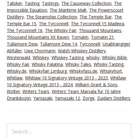
Talisker
,
Tasting
,
Tastings
,
The Causeway Collection
,
The
Impossible Equation
,
The Maritime Malt
,
The Powerscourt
Distillery
,
The Steamship Collection
,
The Temple Bar
,
The
Temple Bar 15
,
The Tyrconnell
,
The Tyrconnell 15 Madeira
,
The Tyrconnell 16
,
The Whisky Fair
,
Thousand Mountains
,
Thousand Mountains XX Raven
,
Tomatin
,
Tomatin 21
,
Tullamore Dew
,
Tullamore Dew 14
,
Tyrconnell
,
Unabhängiger
Abfüller
,
Uwe Chormann
,
Walsh Whiskey Distillery
,
Westerwald
,
Whiskey
,
Whiskey Tasting
,
whisky
,
Whisky Bible
,
Whisky Fair
,
Whisky Palatina
,
Whisky Tales
,
Whisky Tasting
,
Whisky.de
,
Whiskyfair Limburg
,
Whiskyfass.de
,
Whiskyhort
,
Whitlaw
,
Whitlaw 10 Signatory Vintage 2013 - 2023
,
Whitlaw
10 Signatory Vintage 2013 - 2024
,
William Grant & Sons
,
Wolter
,
Writers Tears
,
Writers‘ Tears Marsala für 10 Jahre
Drankdozijn
,
Yamazaki
,
Yamazaki 12
,
Zorge
,
Zuidam Distillers