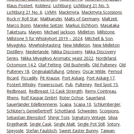
Klaus Postert
,
Koblenz
,
Lichtburg
,
Lichtburg 21 No. 5
,
Lichtburg 21 No. 6
,
LVMH
,
Mackmyra
,
Mackmyra Scorpions
Rock n‘ Roll Star
,
Maltkanzlei
,
Malts of Germany
,
Maltzeit
,
Marco Bonn
,
Mareike Spitzer
,
Markus Eichhorn
,
Masataka
Taketsuru
,
Mayen
,
Michael Jackson
,
Midleton
,
Millstone
,
Millstone 5 für Whiskyhort 2019 – 2024
,
Mitchell & Son
,
Miyagiyko
,
Mywhiskytasting
,
New Midleton
,
New Midleton
Distillery
,
Niederlande
,
Nikka Discovery
,
Nikka Discovery
Series
,
Nikka Miyagikyo Aromatic yeast 2022
,
Nordirland
,
Octomore 14.2
,
Olaf Fetting
,
Old Bushmills
,
Old Pulteney
,
Old
Pulteney 18
,
Originalabfüllung
,
Orkney
,
Oscar Wilde
,
Pernod
Ricard
,
Piccadily
,
Pit Krause
,
Port Askaig
,
Port Askaig 17
,
Postert Whisky
,
Powerscourt
,
Pub
,
Pulteney
,
Red Spot 15
,
Redbreast
,
Redbreast 12 Cask Strength
,
Remy Cointreau
,
Rhens
,
Rolf Kaspar GmbH
,
Roter Ochse
,
Sauerland
,
Sauerländer Edelbrennerei
,
Scapa
,
Scapa 10
,
Schlumberger
,
Schlüter's Genießertreff
,
Schottland
,
Schweden
,
Scorpions
,
Sebastian Blensdorf
,
Shinjir Torii
,
Signatory Vintage
,
Silvia
Engelhardt
,
Single Cask
,
Single Malt
,
Single Pot Still
,
Sntory
,
Speyside
,
Stefan Faulstich
,
Sweet Easter Bunny
,
Taiwan
,