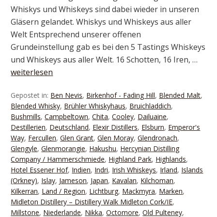
Whiskys und Whiskeys sind dabei wieder in unseren
Gläsern gelandet. Whiskys und Whiskeys aus aller
Welt Entsprechend unserer offenen
Grundeinstellung gab es bei den 5 Tastings Whiskeys
und Whiskeys aus aller Welt. 16 Schotten, 16 Iren, …
weiterlesen
Gepostet in:
Ben Nevis
,
Birkenhof - Fading Hill
,
Blended Malt
,
Blended Whisky
,
Brühler Whiskyhaus
,
Bruichladdich
,
Bushmills
,
Campbeltown
,
Chita
,
Cooley
,
Dailuaine
,
Destillerien
,
Deutschland
,
Elexir Distillers
,
Elsburn
,
Emperor's
Way
,
Fercullen
,
Glen Grant
,
Glen Moray
,
Glendronach
,
Glengyle
,
Glenmorangie
,
Hakushu
,
Hercynian Distilling
Company / Hammerschmiede
,
Highland Park
,
Highlands
,
Hotel Essener Hof
,
Indien
,
Indri
,
Irish Whiskeys
,
Irland
,
Islands
(Orkney)
,
Islay
,
Jameson
,
Japan
,
Kavalan
,
Kilchoman
,
Kilkerran
,
Land / Region
,
Lichtburg
,
Mackmyra
,
Marken
,
Midleton Distillery – Distillery Walk Midleton Cork/IE
,
Millstone
,
Niederlande
,
Nikka
,
Octomore
,
Old Pulteney
,