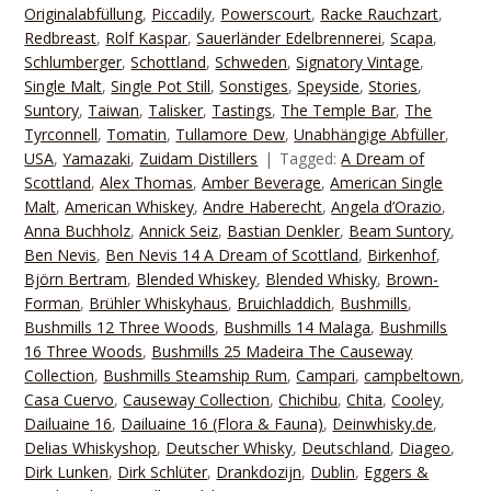
Originalabfüllung
,
Piccadily
,
Powerscourt
,
Racke Rauchzart
,
Redbreast
,
Rolf Kaspar
,
Sauerländer Edelbrennerei
,
Scapa
,
Schlumberger
,
Schottland
,
Schweden
,
Signatory Vintage
,
Single Malt
,
Single Pot Still
,
Sonstiges
,
Speyside
,
Stories
,
Suntory
,
Taiwan
,
Talisker
,
Tastings
,
The Temple Bar
,
The
Tyrconnell
,
Tomatin
,
Tullamore Dew
,
Unabhängige Abfüller
,
USA
,
Yamazaki
,
Zuidam Distillers
Tagged:
A Dream of
Scottland
,
Alex Thomas
,
Amber Beverage
,
American Single
Malt
,
American Whiskey
,
Andre Haberecht
,
Angela d’Orazio
,
Anna Buchholz
,
Annick Seiz
,
Bastian Denkler
,
Beam Suntory
,
Ben Nevis
,
Ben Nevis 14 A Dream of Scottland
,
Birkenhof
,
Björn Bertram
,
Blended Whiskey
,
Blended Whisky
,
Brown-
Forman
,
Brühler Whiskyhaus
,
Bruichladdich
,
Bushmills
,
Bushmills 12 Three Woods
,
Bushmills 14 Malaga
,
Bushmills
16 Three Woods
,
Bushmills 25 Madeira The Causeway
Collection
,
Bushmills Steamship Rum
,
Campari
,
campbeltown
,
Casa Cuervo
,
Causeway Collection
,
Chichibu
,
Chita
,
Cooley
,
Dailuaine 16
,
Dailuaine 16 (Flora & Fauna)
,
Deinwhisky.de
,
Delias Whiskyshop
,
Deutscher Whisky
,
Deutschland
,
Diageo
,
Dirk Lunken
,
Dirk Schlüter
,
Drankdozijn
,
Dublin
,
Eggers &