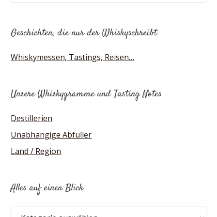
Geschichten, die nur der Whiskyschreibt
Whiskymessen, Tastings, Reisen…
Unsere Whiskygramme und Tasting Notes
Destillerien
Unabhängige Abfüller
Land / Region
Alles auf einen Blick
Alles