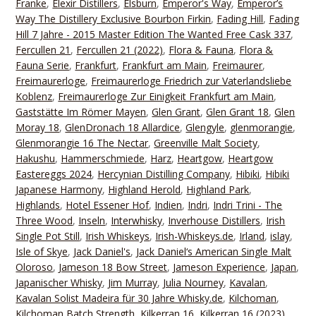
Franke
,
Elexir Distillers
,
Elsburn
,
Emperor's Way
,
Emperor’s
Way The Distillery Exclusive Bourbon Firkin
,
Fading Hill
,
Fading
Hill 7 Jahre - 2015 Master Edition The Wanted Free Cask 337
,
Fercullen 21
,
Fercullen 21 (2022)
,
Flora & Fauna
,
Flora &
Fauna Serie
,
Frankfurt
,
Frankfurt am Main
,
Freimaurer
,
Freimaurerloge
,
Freimaurerloge Friedrich zur Vaterlandsliebe
Koblenz
,
Freimaurerloge Zur Einigkeit Frankfurt am Main
,
Gaststätte Im Römer Mayen
,
Glen Grant
,
Glen Grant 18
,
Glen
Moray 18
,
GlenDronach 18 Allardice
,
Glengyle
,
glenmorangie
,
Glenmorangie 16 The Nectar
,
Greenville Malt Society
,
Hakushu
,
Hammerschmiede
,
Harz
,
Heartgow
,
Heartgow
Eastereggs 2024
,
Hercynian Distilling Company
,
Hibiki
,
Hibiki
Japanese Harmony
,
Highland Herold
,
Highland Park
,
Highlands
,
Hotel Essener Hof
,
Indien
,
Indri
,
Indri Trini - The
Three Wood
,
Inseln
,
Interwhisky
,
Inverhouse Distillers
,
Irish
Single Pot Still
,
Irish Whiskeys
,
Irish-Whiskeys.de
,
Irland
,
islay
,
Isle of Skye
,
Jack Daniel's
,
Jack Daniel‘s American Single Malt
Oloroso
,
Jameson 18 Bow Street
,
Jameson Experience
,
Japan
,
Japanischer Whisky
,
Jim Murray
,
Julia Nourney
,
Kavalan
,
Kavalan Solist Madeira für 30 Jahre Whisky.de
,
Kilchoman
,
Kilchoman Batch Strength
,
Kilkerran 16
,
Kilkerran 16 (2023)
,