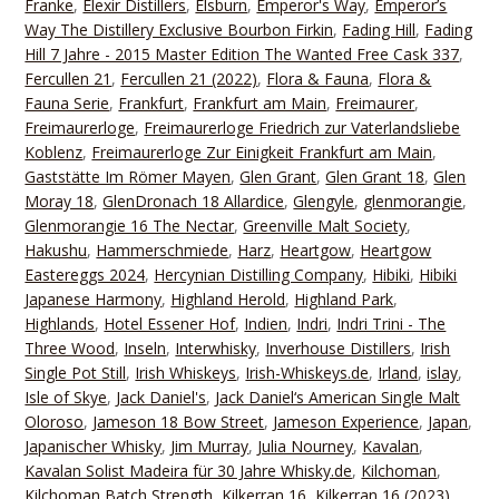
Franke
,
Elexir Distillers
,
Elsburn
,
Emperor's Way
,
Emperor’s
Way The Distillery Exclusive Bourbon Firkin
,
Fading Hill
,
Fading
Hill 7 Jahre - 2015 Master Edition The Wanted Free Cask 337
,
Fercullen 21
,
Fercullen 21 (2022)
,
Flora & Fauna
,
Flora &
Fauna Serie
,
Frankfurt
,
Frankfurt am Main
,
Freimaurer
,
Freimaurerloge
,
Freimaurerloge Friedrich zur Vaterlandsliebe
Koblenz
,
Freimaurerloge Zur Einigkeit Frankfurt am Main
,
Gaststätte Im Römer Mayen
,
Glen Grant
,
Glen Grant 18
,
Glen
Moray 18
,
GlenDronach 18 Allardice
,
Glengyle
,
glenmorangie
,
Glenmorangie 16 The Nectar
,
Greenville Malt Society
,
Hakushu
,
Hammerschmiede
,
Harz
,
Heartgow
,
Heartgow
Eastereggs 2024
,
Hercynian Distilling Company
,
Hibiki
,
Hibiki
Japanese Harmony
,
Highland Herold
,
Highland Park
,
Highlands
,
Hotel Essener Hof
,
Indien
,
Indri
,
Indri Trini - The
Three Wood
,
Inseln
,
Interwhisky
,
Inverhouse Distillers
,
Irish
Single Pot Still
,
Irish Whiskeys
,
Irish-Whiskeys.de
,
Irland
,
islay
,
Isle of Skye
,
Jack Daniel's
,
Jack Daniel‘s American Single Malt
Oloroso
,
Jameson 18 Bow Street
,
Jameson Experience
,
Japan
,
Japanischer Whisky
,
Jim Murray
,
Julia Nourney
,
Kavalan
,
Kavalan Solist Madeira für 30 Jahre Whisky.de
,
Kilchoman
,
Kilchoman Batch Strength
,
Kilkerran 16
,
Kilkerran 16 (2023)
,