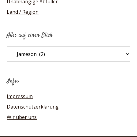
Unabhängige Abfüller
Land / Region
Alles auf einen Blick
Alles
auf
einen
Blick
Infos
Impressum
Datenschutzerklärung
Wir über uns