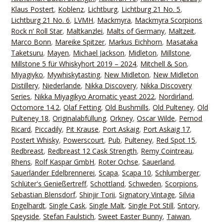
Klaus Postert
,
Koblenz
,
Lichtburg
,
Lichtburg 21 No. 5
,
Lichtburg 21 No. 6
,
LVMH
,
Mackmyra
,
Mackmyra Scorpions
Rock n‘ Roll Star
,
Maltkanzlei
,
Malts of Germany
,
Maltzeit
,
Marco Bonn
,
Mareike Spitzer
,
Markus Eichhorn
,
Masataka
Taketsuru
,
Mayen
,
Michael Jackson
,
Midleton
,
Millstone
,
Millstone 5 für Whiskyhort 2019 – 2024
,
Mitchell & Son
,
Miyagiyko
,
Mywhiskytasting
,
New Midleton
,
New Midleton
Distillery
,
Niederlande
,
Nikka Discovery
,
Nikka Discovery
Series
,
Nikka Miyagikyo Aromatic yeast 2022
,
Nordirland
,
Octomore 14.2
,
Olaf Fetting
,
Old Bushmills
,
Old Pulteney
,
Old
Pulteney 18
,
Originalabfüllung
,
Orkney
,
Oscar Wilde
,
Pernod
Ricard
,
Piccadily
,
Pit Krause
,
Port Askaig
,
Port Askaig 17
,
Postert Whisky
,
Powerscourt
,
Pub
,
Pulteney
,
Red Spot 15
,
Redbreast
,
Redbreast 12 Cask Strength
,
Remy Cointreau
,
Rhens
,
Rolf Kaspar GmbH
,
Roter Ochse
,
Sauerland
,
Sauerländer Edelbrennerei
,
Scapa
,
Scapa 10
,
Schlumberger
,
Schlüter's Genießertreff
,
Schottland
,
Schweden
,
Scorpions
,
Sebastian Blensdorf
,
Shinjir Torii
,
Signatory Vintage
,
Silvia
Engelhardt
,
Single Cask
,
Single Malt
,
Single Pot Still
,
Sntory
,
Speyside
,
Stefan Faulstich
,
Sweet Easter Bunny
,
Taiwan
,