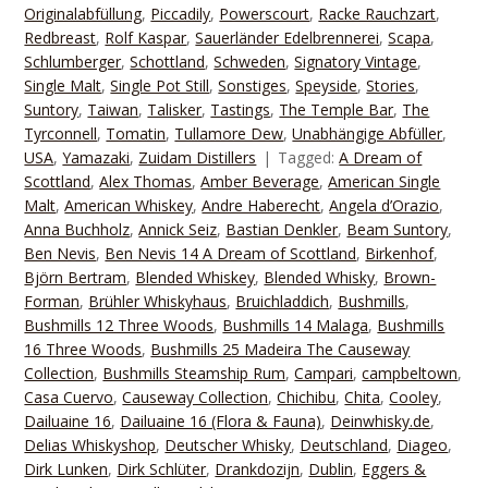
Originalabfüllung
,
Piccadily
,
Powerscourt
,
Racke Rauchzart
,
Redbreast
,
Rolf Kaspar
,
Sauerländer Edelbrennerei
,
Scapa
,
Schlumberger
,
Schottland
,
Schweden
,
Signatory Vintage
,
Single Malt
,
Single Pot Still
,
Sonstiges
,
Speyside
,
Stories
,
Suntory
,
Taiwan
,
Talisker
,
Tastings
,
The Temple Bar
,
The
Tyrconnell
,
Tomatin
,
Tullamore Dew
,
Unabhängige Abfüller
,
USA
,
Yamazaki
,
Zuidam Distillers
Tagged:
A Dream of
Scottland
,
Alex Thomas
,
Amber Beverage
,
American Single
Malt
,
American Whiskey
,
Andre Haberecht
,
Angela d’Orazio
,
Anna Buchholz
,
Annick Seiz
,
Bastian Denkler
,
Beam Suntory
,
Ben Nevis
,
Ben Nevis 14 A Dream of Scottland
,
Birkenhof
,
Björn Bertram
,
Blended Whiskey
,
Blended Whisky
,
Brown-
Forman
,
Brühler Whiskyhaus
,
Bruichladdich
,
Bushmills
,
Bushmills 12 Three Woods
,
Bushmills 14 Malaga
,
Bushmills
16 Three Woods
,
Bushmills 25 Madeira The Causeway
Collection
,
Bushmills Steamship Rum
,
Campari
,
campbeltown
,
Casa Cuervo
,
Causeway Collection
,
Chichibu
,
Chita
,
Cooley
,
Dailuaine 16
,
Dailuaine 16 (Flora & Fauna)
,
Deinwhisky.de
,
Delias Whiskyshop
,
Deutscher Whisky
,
Deutschland
,
Diageo
,
Dirk Lunken
,
Dirk Schlüter
,
Drankdozijn
,
Dublin
,
Eggers &