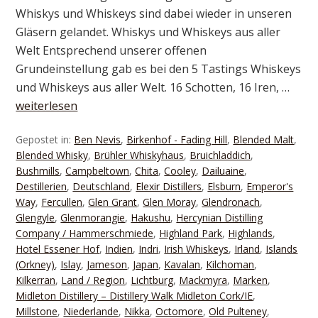
Whiskys und Whiskeys sind dabei wieder in unseren
Gläsern gelandet. Whiskys und Whiskeys aus aller
Welt Entsprechend unserer offenen
Grundeinstellung gab es bei den 5 Tastings Whiskeys
und Whiskeys aus aller Welt. 16 Schotten, 16 Iren, …
weiterlesen
Gepostet in:
Ben Nevis
,
Birkenhof - Fading Hill
,
Blended Malt
,
Blended Whisky
,
Brühler Whiskyhaus
,
Bruichladdich
,
Bushmills
,
Campbeltown
,
Chita
,
Cooley
,
Dailuaine
,
Destillerien
,
Deutschland
,
Elexir Distillers
,
Elsburn
,
Emperor's
Way
,
Fercullen
,
Glen Grant
,
Glen Moray
,
Glendronach
,
Glengyle
,
Glenmorangie
,
Hakushu
,
Hercynian Distilling
Company / Hammerschmiede
,
Highland Park
,
Highlands
,
Hotel Essener Hof
,
Indien
,
Indri
,
Irish Whiskeys
,
Irland
,
Islands
(Orkney)
,
Islay
,
Jameson
,
Japan
,
Kavalan
,
Kilchoman
,
Kilkerran
,
Land / Region
,
Lichtburg
,
Mackmyra
,
Marken
,
Midleton Distillery – Distillery Walk Midleton Cork/IE
,
Millstone
,
Niederlande
,
Nikka
,
Octomore
,
Old Pulteney
,