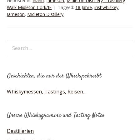
Gepostet in:
Irland
,
Jameson
,
Midleton Distillery – Distillery
Walk Midleton Cork/IE
Tagged:
18 Jahre
,
irishwhiskey
,
Jameson
,
Midleton Distillery
Geschichten, die nur der Whiskyschreibt
Whiskymessen, Tastings, Reisen…
Unsere Whiskygramme und Tasting Notes
Destillerien