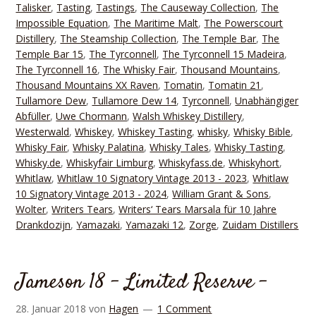
Talisker
,
Tasting
,
Tastings
,
The Causeway Collection
,
The
Impossible Equation
,
The Maritime Malt
,
The Powerscourt
Distillery
,
The Steamship Collection
,
The Temple Bar
,
The
Temple Bar 15
,
The Tyrconnell
,
The Tyrconnell 15 Madeira
,
The Tyrconnell 16
,
The Whisky Fair
,
Thousand Mountains
,
Thousand Mountains XX Raven
,
Tomatin
,
Tomatin 21
,
Tullamore Dew
,
Tullamore Dew 14
,
Tyrconnell
,
Unabhängiger
Abfüller
,
Uwe Chormann
,
Walsh Whiskey Distillery
,
Westerwald
,
Whiskey
,
Whiskey Tasting
,
whisky
,
Whisky Bible
,
Whisky Fair
,
Whisky Palatina
,
Whisky Tales
,
Whisky Tasting
,
Whisky.de
,
Whiskyfair Limburg
,
Whiskyfass.de
,
Whiskyhort
,
Whitlaw
,
Whitlaw 10 Signatory Vintage 2013 - 2023
,
Whitlaw
10 Signatory Vintage 2013 - 2024
,
William Grant & Sons
,
Wolter
,
Writers Tears
,
Writers‘ Tears Marsala für 10 Jahre
Drankdozijn
,
Yamazaki
,
Yamazaki 12
,
Zorge
,
Zuidam Distillers
Jameson 18 – Limited Reserve –
28. Januar 2018
von
Hagen
1 Comment