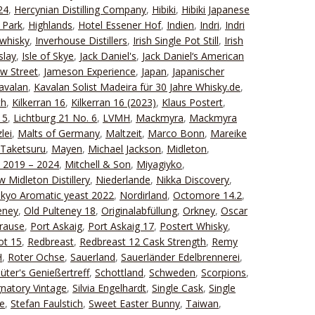
24
,
Hercynian Distilling Company
,
Hibiki
,
Hibiki Japanese
 Park
,
Highlands
,
Hotel Essener Hof
,
Indien
,
Indri
,
Indri
rwhisky
,
Inverhouse Distillers
,
Irish Single Pot Still
,
Irish
islay
,
Isle of Skye
,
Jack Daniel's
,
Jack Daniel‘s American
w Street
,
Jameson Experience
,
Japan
,
Japanischer
avalan
,
Kavalan Solist Madeira für 30 Jahre Whisky.de
,
th
,
Kilkerran 16
,
Kilkerran 16 (2023)
,
Klaus Postert
,
 5
,
Lichtburg 21 No. 6
,
LVMH
,
Mackmyra
,
Mackmyra
lei
,
Malts of Germany
,
Maltzeit
,
Marco Bonn
,
Mareike
Taketsuru
,
Mayen
,
Michael Jackson
,
Midleton
,
t 2019 – 2024
,
Mitchell & Son
,
Miyagiyko
,
 Midleton Distillery
,
Niederlande
,
Nikka Discovery
,
ikyo Aromatic yeast 2022
,
Nordirland
,
Octomore 14.2
,
eney
,
Old Pulteney 18
,
Originalabfüllung
,
Orkney
,
Oscar
Krause
,
Port Askaig
,
Port Askaig 17
,
Postert Whisky
,
ot 15
,
Redbreast
,
Redbreast 12 Cask Strength
,
Remy
H
,
Roter Ochse
,
Sauerland
,
Sauerländer Edelbrennerei
,
lüter's Genießertreff
,
Schottland
,
Schweden
,
Scorpions
,
gnatory Vintage
,
Silvia Engelhardt
,
Single Cask
,
Single
e
,
Stefan Faulstich
,
Sweet Easter Bunny
,
Taiwan
,