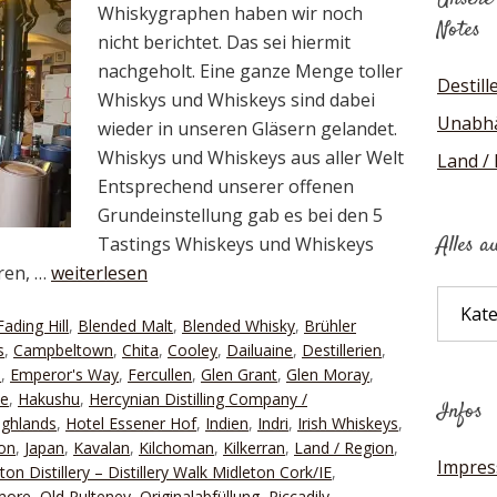
Whiskygraphen haben wir noch
Notes
nicht berichtet. Das sei hiermit
nachgeholt. Eine ganze Menge toller
Destill
Whiskys und Whiskeys sind dabei
Unabhä
wieder in unseren Gläsern gelandet.
Whiskys und Whiskeys aus aller Welt
Land /
Entsprechend unserer offenen
Grundeinstellung gab es bei den 5
Alles a
Tastings Whiskeys und Whiskeys
Iren, …
weiterlesen
Alles
Fading Hill
,
Blended Malt
,
Blended Whisky
,
Brühler
auf
s
,
Campbeltown
,
Chita
,
Cooley
,
Dailuaine
,
Destillerien
,
einen
n
,
Emperor's Way
,
Fercullen
,
Glen Grant
,
Glen Moray
,
Blick
ie
,
Hakushu
,
Hercynian Distilling Company /
Infos
ighlands
,
Hotel Essener Hof
,
Indien
,
Indri
,
Irish Whiskeys
,
on
,
Japan
,
Kavalan
,
Kilchoman
,
Kilkerran
,
Land / Region
,
Impre
ton Distillery – Distillery Walk Midleton Cork/IE
,
more
,
Old Pulteney
,
Originalabfüllung
,
Piccadily
,