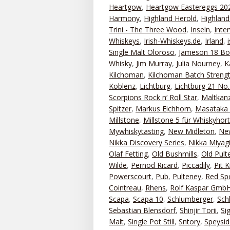
Heartgow
,
Heartgow Eastereggs 20
Harmony
,
Highland Herold
,
Highland
Trini - The Three Wood
,
Inseln
,
Inte
Whiskeys
,
Irish-Whiskeys.de
,
Irland
,
Single Malt Oloroso
,
Jameson 18 Bo
Whisky
,
Jim Murray
,
Julia Nourney
,
K
Kilchoman
,
Kilchoman Batch Streng
Koblenz
,
Lichtburg
,
Lichtburg 21 No.
Scorpions Rock n‘ Roll Star
,
Maltkanz
Spitzer
,
Markus Eichhorn
,
Masataka 
Millstone
,
Millstone 5 für Whiskyhor
Mywhiskytasting
,
New Midleton
,
New
Nikka Discovery Series
,
Nikka Miyag
Olaf Fetting
,
Old Bushmills
,
Old Pult
Wilde
,
Pernod Ricard
,
Piccadily
,
Pit 
Powerscourt
,
Pub
,
Pulteney
,
Red Sp
Cointreau
,
Rhens
,
Rolf Kaspar Gmb
Scapa
,
Scapa 10
,
Schlumberger
,
Sch
Sebastian Blensdorf
,
Shinjir Torii
,
Si
Malt
,
Single Pot Still
,
Sntory
,
Speysid