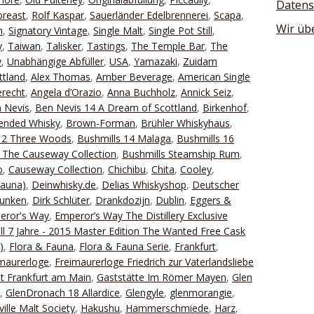
Datens
breast
,
Rolf Kaspar
,
Sauerländer Edelbrennerei
,
Scapa
,
Wir üb
n
,
Signatory Vintage
,
Single Malt
,
Single Pot Still
,
y
,
Taiwan
,
Talisker
,
Tastings
,
The Temple Bar
,
The
w
,
Unabhängige Abfüller
,
USA
,
Yamazaki
,
Zuidam
ttland
,
Alex Thomas
,
Amber Beverage
,
American Single
recht
,
Angela d’Orazio
,
Anna Buchholz
,
Annick Seiz
,
 Nevis
,
Ben Nevis 14 A Dream of Scottland
,
Birkenhof
,
ended Whisky
,
Brown-Forman
,
Brühler Whiskyhaus
,
 12 Three Woods
,
Bushmills 14 Malaga
,
Bushmills 16
 The Causeway Collection
,
Bushmills Steamship Rum
,
o
,
Causeway Collection
,
Chichibu
,
Chita
,
Cooley
,
Fauna)
,
Deinwhisky.de
,
Delias Whiskyshop
,
Deutscher
Lunken
,
Dirk Schlüter
,
Drankdozijn
,
Dublin
,
Eggers &
eror's Way
,
Emperor’s Way The Distillery Exclusive
ill 7 Jahre - 2015 Master Edition The Wanted Free Cask
)
,
Flora & Fauna
,
Flora & Fauna Serie
,
Frankfurt
,
maurerloge
,
Freimaurerloge Friedrich zur Vaterlandsliebe
it Frankfurt am Main
,
Gaststätte Im Römer Mayen
,
Glen
,
GlenDronach 18 Allardice
,
Glengyle
,
glenmorangie
,
ille Malt Society
,
Hakushu
,
Hammerschmiede
,
Harz
,