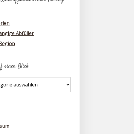
erien
ngige Abfüller
 Region
uf einen Blick
ssum