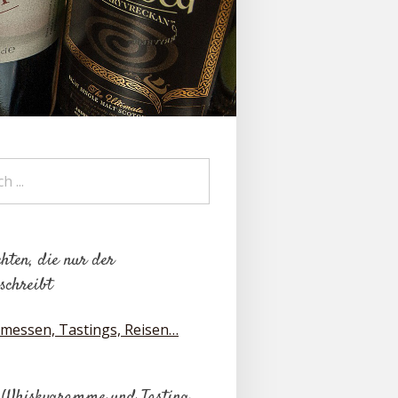
hten, die nur der
schreibt
messen, Tastings, Reisen…
 Whiskygramme und Tasting