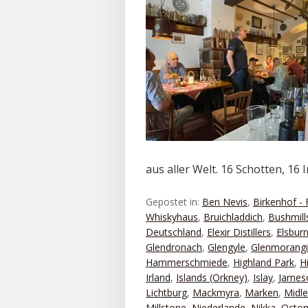
aus aller Welt. 16 Schotten, 16 
Gepostet in:
Ben Nevis
,
Birkenhof - 
Whiskyhaus
,
Bruichladdich
,
Bushmill
Deutschland
,
Elexir Distillers
,
Elsbur
Glendronach
,
Glengyle
,
Glenmorang
Hammerschmiede
,
Highland Park
,
H
Irland
,
Islands (Orkney)
,
Islay
,
James
Lichtburg
,
Mackmyra
,
Marken
,
Midle
Millstone
,
Niederlande
,
Nikka
,
Octo