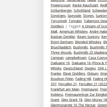
Powerscourt
,
Racke Rauchzart
,
Red
Schlumberger
,
Schottland
,
Schwede
Sonstiges
,
Speyside
,
Stories
,
Suntor
Tyrconnell
,
Tomatin
,
Tullamore De
Distillers
Tagged:
A Dream of Sco
Malt
,
American Whiskey
,
Andre Habe
Bastian Denkler
,
Beam Suntory
,
Ben
Björn Bertram
,
Blended Whiskey
,
Bl
Bruichladdich
,
Bushmills
,
Bushmills
Three Woods
,
Bushmills 25 Madeira
Campari
,
campbeltown
,
Casa Cuerv
Dailuaine 16
,
Dailuaine 16 (Flora & 
Whisky
,
Deutschland
,
Diageo
,
Dirk 
Franke
,
Elexir Distillers
,
Elsburn
,
Emp
Bourbon Firkin
,
Fading Hill
,
Fading H
337
,
Fercullen 21
,
Fercullen 21 (2022
Frankfurt am Main
,
Freimaurer
,
Frei
Koblenz
,
Freimaurerloge Zur Einigke
Grant
,
Glen Grant 18
,
Glen Moray 18
Glenmorangie 16 The Nectar
,
Greenv