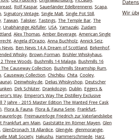
Datens
breast
,
Rolf Kaspar
,
Sauerländer Edelbrennerei
,
Scapa
,
Wir üb
n
,
Signatory Vintage
,
Single Malt
,
Single Pot Still
,
y
,
Taiwan
,
Talisker
,
Tastings
,
The Temple Bar
,
The
w
,
Unabhängige Abfüller
,
USA
,
Yamazaki
,
Zuidam
ttland
,
Alex Thomas
,
Amber Beverage
,
American Single
recht
,
Angela d’Orazio
,
Anna Buchholz
,
Annick Seiz
,
 Nevis
,
Ben Nevis 14 A Dream of Scottland
,
Birkenhof
,
ended Whisky
,
Brown-Forman
,
Brühler Whiskyhaus
,
 12 Three Woods
,
Bushmills 14 Malaga
,
Bushmills 16
 The Causeway Collection
,
Bushmills Steamship Rum
,
o
,
Causeway Collection
,
Chichibu
,
Chita
,
Cooley
,
Fauna)
,
Deinwhisky.de
,
Delias Whiskyshop
,
Deutscher
Lunken
,
Dirk Schlüter
,
Drankdozijn
,
Dublin
,
Eggers &
eror's Way
,
Emperor’s Way The Distillery Exclusive
ill 7 Jahre - 2015 Master Edition The Wanted Free Cask
)
,
Flora & Fauna
,
Flora & Fauna Serie
,
Frankfurt
,
maurerloge
,
Freimaurerloge Friedrich zur Vaterlandsliebe
it Frankfurt am Main
,
Gaststätte Im Römer Mayen
,
Glen
,
GlenDronach 18 Allardice
,
Glengyle
,
glenmorangie
,
ille Malt Society
,
Hakushu
,
Hammerschmiede
,
Harz
,