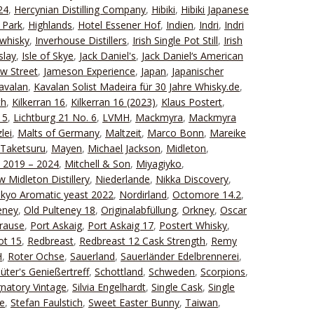
24
,
Hercynian Distilling Company
,
Hibiki
,
Hibiki Japanese
 Park
,
Highlands
,
Hotel Essener Hof
,
Indien
,
Indri
,
Indri
rwhisky
,
Inverhouse Distillers
,
Irish Single Pot Still
,
Irish
islay
,
Isle of Skye
,
Jack Daniel's
,
Jack Daniel‘s American
w Street
,
Jameson Experience
,
Japan
,
Japanischer
avalan
,
Kavalan Solist Madeira für 30 Jahre Whisky.de
,
th
,
Kilkerran 16
,
Kilkerran 16 (2023)
,
Klaus Postert
,
 5
,
Lichtburg 21 No. 6
,
LVMH
,
Mackmyra
,
Mackmyra
lei
,
Malts of Germany
,
Maltzeit
,
Marco Bonn
,
Mareike
Taketsuru
,
Mayen
,
Michael Jackson
,
Midleton
,
t 2019 – 2024
,
Mitchell & Son
,
Miyagiyko
,
 Midleton Distillery
,
Niederlande
,
Nikka Discovery
,
ikyo Aromatic yeast 2022
,
Nordirland
,
Octomore 14.2
,
eney
,
Old Pulteney 18
,
Originalabfüllung
,
Orkney
,
Oscar
Krause
,
Port Askaig
,
Port Askaig 17
,
Postert Whisky
,
ot 15
,
Redbreast
,
Redbreast 12 Cask Strength
,
Remy
H
,
Roter Ochse
,
Sauerland
,
Sauerländer Edelbrennerei
,
lüter's Genießertreff
,
Schottland
,
Schweden
,
Scorpions
,
gnatory Vintage
,
Silvia Engelhardt
,
Single Cask
,
Single
e
,
Stefan Faulstich
,
Sweet Easter Bunny
,
Taiwan
,