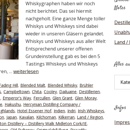
Whiskygraphen haben wir noch
Notes
nicht berichtet. Das sei hiermit
nachgeholt. Eine ganze Menge toller
Destill
Whiskys und Whiskeys sind dabei
Unabhä
wieder in unseren Gläsern gelandet.
Whiskys und Whiskeys aus aller Welt
Land /
Entsprechend unserer offenen
Grundeinstellung gab es bei den 5
Alles a
Tastings Whiskeys und Whiskeys
Iren, …
weiterlesen
Alles
Fading Hill
,
Blended Malt
,
Blended Whisky
,
Brühler
auf
s
,
Campbeltown
,
Chita
,
Cooley
,
Dailuaine
,
Destillerien
,
einen
n
,
Emperor's Way
,
Fercullen
,
Glen Grant
,
Glen Moray
,
Blick
ie
,
Hakushu
,
Hercynian Distilling Company /
Infos
ighlands
,
Hotel Essener Hof
,
Indien
,
Indri
,
Irish Whiskeys
,
on
,
Japan
,
Kavalan
,
Kilchoman
,
Kilkerran
,
Land / Region
,
Impre
ton Distillery – Distillery Walk Midleton Cork/IE
,
more
,
Old Pulteney
,
Originalabfüllung
,
Piccadily
,