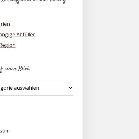
erien
ngige Abfüller
 Region
uf einen Blick
ssum