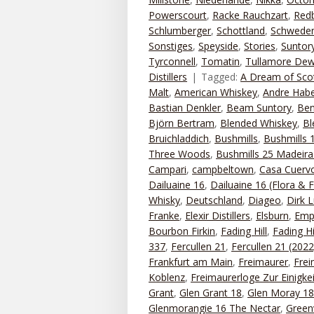
Powerscourt
,
Racke Rauchzart
,
Red
Schlumberger
,
Schottland
,
Schwede
Sonstiges
,
Speyside
,
Stories
,
Suntor
Tyrconnell
,
Tomatin
,
Tullamore De
Distillers
Tagged:
A Dream of Sco
Malt
,
American Whiskey
,
Andre Habe
Bastian Denkler
,
Beam Suntory
,
Ben
Björn Bertram
,
Blended Whiskey
,
Bl
Bruichladdich
,
Bushmills
,
Bushmills
Three Woods
,
Bushmills 25 Madeira
Campari
,
campbeltown
,
Casa Cuerv
Dailuaine 16
,
Dailuaine 16 (Flora & 
Whisky
,
Deutschland
,
Diageo
,
Dirk 
Franke
,
Elexir Distillers
,
Elsburn
,
Emp
Bourbon Firkin
,
Fading Hill
,
Fading H
337
,
Fercullen 21
,
Fercullen 21 (2022
Frankfurt am Main
,
Freimaurer
,
Frei
Koblenz
,
Freimaurerloge Zur Einigke
Grant
,
Glen Grant 18
,
Glen Moray 18
Glenmorangie 16 The Nectar
,
Greenv