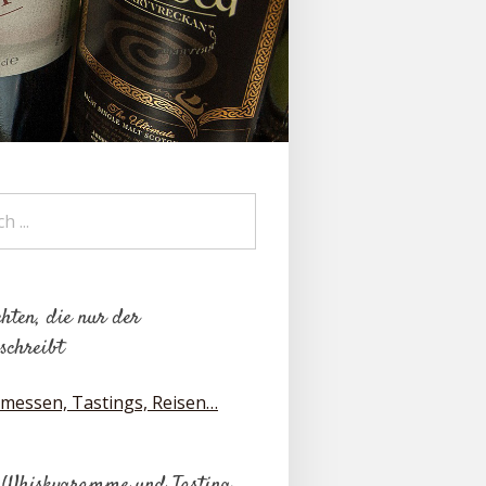
hten, die nur der
schreibt
messen, Tastings, Reisen…
 Whiskygramme und Tasting