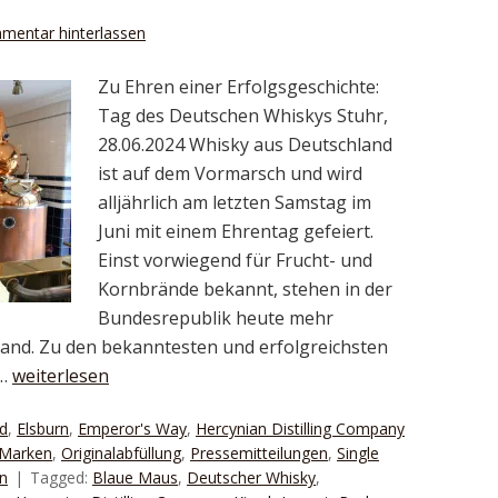
mentar hinterlassen
Zu Ehren einer Erfolgsgeschichte:
Tag des Deutschen Whiskys Stuhr,
28.06.2024 Whisky aus Deutschland
ist auf dem Vormarsch und wird
alljährlich am letzten Samstag im
Juni mit einem Ehrentag gefeiert.
Einst vorwiegend für Frucht- und
Kornbrände bekannt, stehen in der
Bundesrepublik heute mehr
tland. Zu den bekanntesten und erfolgreichsten
 …
weiterlesen
d
,
Elsburn
,
Emperor's Way
,
Hercynian Distilling Company
Marken
,
Originalabfüllung
,
Pressemitteilungen
,
Single
n
Tagged:
Blaue Maus
,
Deutscher Whisky
,