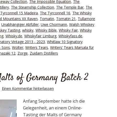
eway Collection
,
The Impossible Equation
,
The
illery
,
The Steamship Collection
,
The Temple Bar
,
The
Tyrconnell 15 Madeira
,
The Tyrconnell 16
,
The Whisky
d Mountains XX Raven
,
Tomatin
,
Tomatin 21
,
Tullamore
,
Unabhängiger Abfüller
,
Uwe Chormann
,
Walsh Whiskey
key Tasting
,
whisky
,
Whisky Bible
,
Whisky Fair
,
Whisky
ng
,
Whisky.de
,
Whiskyfair Limburg
,
Whiskyfass.de
,
natory Vintage 2013 - 2023
,
Whitlaw 10 Signatory
& Sons
,
Wolter
,
Writers Tears
,
Writers‘ Tears Marsala für
azaki 12
,
Zorge
,
Zuidam Distillers
Malts of Germany Batch 2
Einen Kommentar hinterlassen
Anfang September hatte ich die
Gelegenheit, an einem Online-
Tasting der Malts of Germany