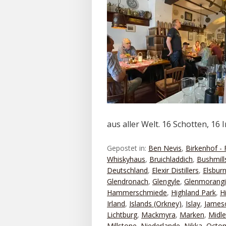
aus aller Welt. 16 Schotten, 16 
Gepostet in:
Ben Nevis
,
Birkenhof - 
Whiskyhaus
,
Bruichladdich
,
Bushmill
Deutschland
,
Elexir Distillers
,
Elsbur
Glendronach
,
Glengyle
,
Glenmorang
Hammerschmiede
,
Highland Park
,
H
Irland
,
Islands (Orkney)
,
Islay
,
James
Lichtburg
,
Mackmyra
,
Marken
,
Midle
Millstone
,
Niederlande
,
Nikka
,
Octo