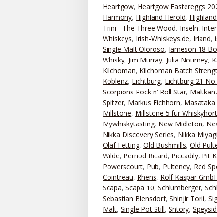
Heartgow
,
Heartgow Eastereggs 20
Harmony
,
Highland Herold
,
Highland
Trini - The Three Wood
,
Inseln
,
Inte
Whiskeys
,
Irish-Whiskeys.de
,
Irland
,
Single Malt Oloroso
,
Jameson 18 Bo
Whisky
,
Jim Murray
,
Julia Nourney
,
K
Kilchoman
,
Kilchoman Batch Streng
Koblenz
,
Lichtburg
,
Lichtburg 21 No.
Scorpions Rock n‘ Roll Star
,
Maltkanz
Spitzer
,
Markus Eichhorn
,
Masataka 
Millstone
,
Millstone 5 für Whiskyhor
Mywhiskytasting
,
New Midleton
,
New
Nikka Discovery Series
,
Nikka Miyag
Olaf Fetting
,
Old Bushmills
,
Old Pult
Wilde
,
Pernod Ricard
,
Piccadily
,
Pit 
Powerscourt
,
Pub
,
Pulteney
,
Red Sp
Cointreau
,
Rhens
,
Rolf Kaspar Gmb
Scapa
,
Scapa 10
,
Schlumberger
,
Sch
Sebastian Blensdorf
,
Shinjir Torii
,
Si
Malt
,
Single Pot Still
,
Sntory
,
Speysid