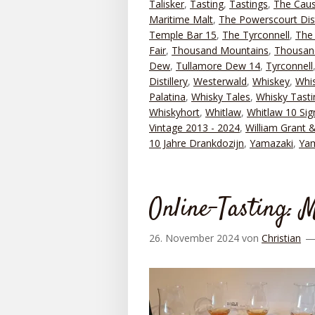
Talisker
,
Tasting
,
Tastings
,
The Caus
Maritime Malt
,
The Powerscourt Dist
Temple Bar 15
,
The Tyrconnell
,
The 
Fair
,
Thousand Mountains
,
Thousan
Dew
,
Tullamore Dew 14
,
Tyrconnell
Distillery
,
Westerwald
,
Whiskey
,
Whis
Palatina
,
Whisky Tales
,
Whisky Tasti
Whiskyhort
,
Whitlaw
,
Whitlaw 10 Sig
Vintage 2013 - 2024
,
William Grant 
10 Jahre Drankdozijn
,
Yamazaki
,
Yam
Online-Tasting: 
26. November 2024
von
Christian