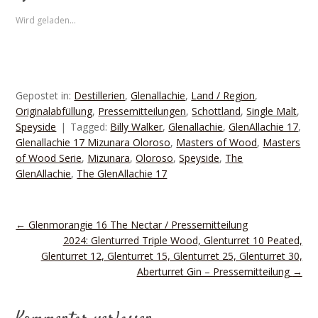
Wird geladen...
Gepostet in:
Destillerien
,
Glenallachie
,
Land / Region
,
Originalabfüllung
,
Pressemitteilungen
,
Schottland
,
Single Malt
,
Speyside
Tagged:
Billy Walker
,
Glenallachie
,
GlenAllachie 17
,
Glenallachie 17 Mizunara Oloroso
,
Masters of Wood
,
Masters
of Wood Serie
,
Mizunara
,
Oloroso
,
Speyside
,
The
GlenAllachie
,
The GlenAllachie 17
←
Glenmorangie 16 The Nectar / Pressemitteilung
2024: Glenturred Triple Wood, Glenturret 10 Peated,
Glenturret 12, Glenturret 15, Glenturret 25, Glenturret 30,
Aberturret Gin – Pressemitteilung
→