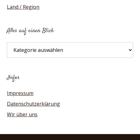
Land / Region
Alles auf einen Blick
Alles
auf
einen
Blick
Infos
Impressum
Datenschutzerklärung
Wir über uns