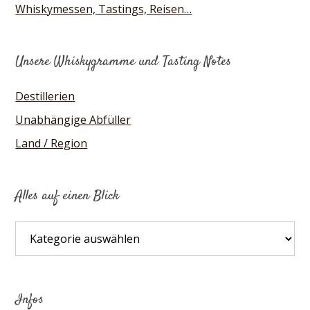
Whiskymessen, Tastings, Reisen…
Unsere Whiskygramme und Tasting Notes
Destillerien
Unabhängige Abfüller
Land / Region
Alles auf einen Blick
Alles
auf
einen
Blick
Infos