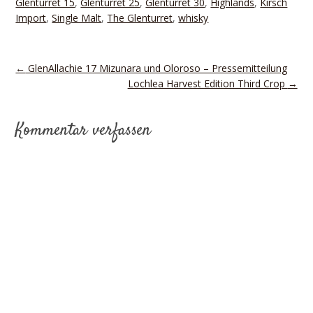
Glenturret 15
,
Glenturret 25
,
Glenturret 30
,
Highlands
,
Kirsch
Import
,
Single Malt
,
The Glenturret
,
whisky
←
GlenAllachie 17 Mizunara und Oloroso – Pressemitteilung
Lochlea Harvest Edition Third Crop
→
Kommentar verfassen