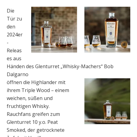
Die
Tür zu
den
2024er
-
Releas
es aus
Händen des Glenturret „Whisky-Machers“ Bob
Dalgarno
öffnen die Highlander mit
ihrem Triple Wood – einem
weichen, süßen und
fruchtigen Whisky.
Rauchfans greifen zum
Glenturret 10 y.o. Peat
Smoked, der getrocknete