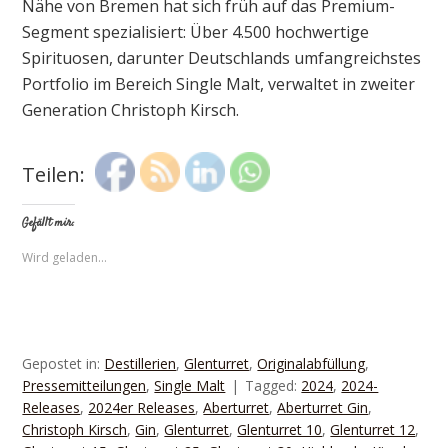
Nähe von Bremen hat sich früh auf das Premium-
Segment spezialisiert: Über 4.500 hochwertige
Spirituosen, darunter Deutschlands umfangreichstes
Portfolio im Bereich Single Malt, verwaltet in zweiter
Generation Christoph Kirsch.
Teilen:
Gefällt mir:
Wird geladen...
Gepostet in:
Destillerien
,
Glenturret
,
Originalabfüllung
,
Pressemitteilungen
,
Single Malt
Tagged:
2024
,
2024-
Releases
,
2024er Releases
,
Aberturret
,
Aberturret Gin
,
Christoph Kirsch
,
Gin
,
Glenturret
,
Glenturret 10
,
Glenturret 12
,