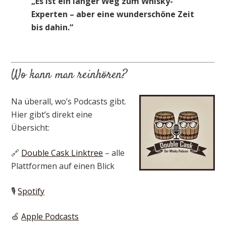
„Es ist ein langer Weg zum Whisky-
Experten – aber eine wunderschöne Zeit
bis dahin.“
Wo kann man reinhören?
Na überall, wo’s Podcasts gibt.
Hier gibt’s direkt eine
Übersicht:
🔗
Double Cask Linktree
– alle
Plattformen auf einen Blick
🎙️
Spotify
🍏
Apple Podcasts