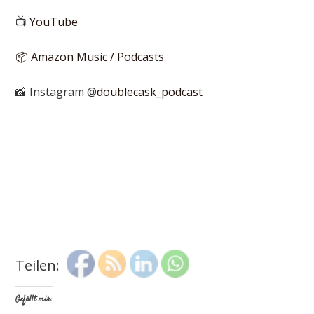
📺
YouTube
📦 Amazon Music / Podcasts
📸 Instagram @
doublecask_podcast
Teilen:
Gefällt mir: