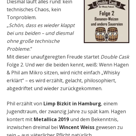
Diesmal läuft alles rund: kein
technisches Chaos, kein
Tonproblem.
„
Schön, dass es wieder klappt
bei uns beiden – und diesmal
ohne große technische
Probleme.
“
Mit dieser unaufgeregten Freude startet
Double Cask
Folge 2. Und wer die beiden kennt, weiß: Wenn Hagen
& Phil am Mikro sitzen, wird nicht einfach „Whisky
erklärt“ – es wird erzählt, gelacht, philosophiert,
abgedriftet und wieder zurückgekommen.
Phil erzählt von
Limp Bizkit in Hamburg
, einem
Jugendtraum, der zwanzig Jahre zu spät kam. Hagen
kontert mit
Metallica 2019
und dem Bekenntnis,
inzwischen dreimal bei
Wincent Weiss
gewesen zu
sein – aus väterlicher Pflicht natürlich.