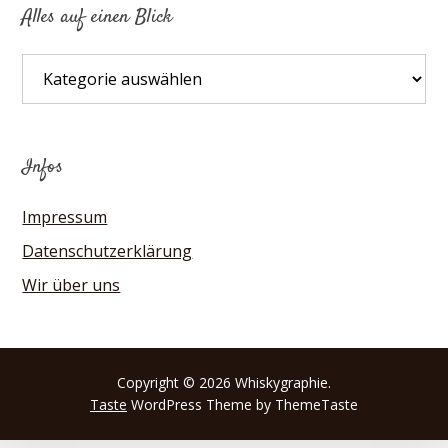
Alles auf einen Blick
Alles
auf
einen
Blick
Infos
Impressum
Datenschutzerklärung
Wir über uns
Copyright © 2026 Whiskygraphie.
Taste
WordPress Theme by ThemeTaste