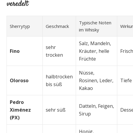
veredelt
Typische Noten
Sherrytyp
Geschmack
Wirku
im Whisky
Salz, Mandeln,
sehr
Fino
Kräuter, helle
Frisc
trocken
Früchte
Nüsse,
halbtrocken
Oloroso
Rosinen, Leder,
Tief
bis süß
Kakao
Pedro
Datteln, Feigen,
Ximénez
sehr süß
Desse
Sirup
(PX)
Honig,