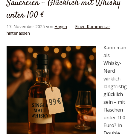
Sauereien – Glücklich mit Whisky
unter 100 €
17. November 2025
von
Hagen
Einen Kommentar
hinterlassen
Kann man
als
Whisky-
Nerd
wirklich
langfristig
glücklich
sein – mit
Flaschen
unter 100
Euro? In
Double