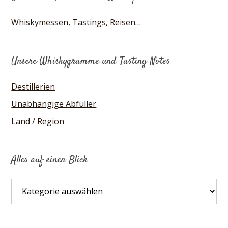
Whiskymessen, Tastings, Reisen…
Unsere Whiskygramme und Tasting Notes
Destillerien
Unabhängige Abfüller
Land / Region
Alles auf einen Blick
Alles
auf
einen
Blick