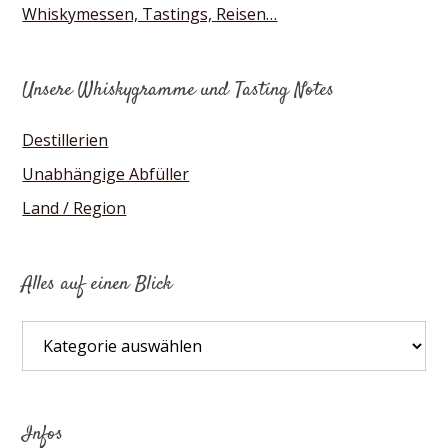
Whiskymessen, Tastings, Reisen…
Unsere Whiskygramme und Tasting Notes
Destillerien
Unabhängige Abfüller
Land / Region
Alles auf einen Blick
Alles
auf
einen
Blick
Infos